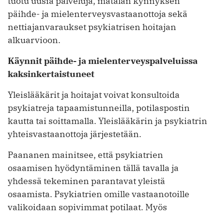
tuotu uusia palveluja, matalan kynnyksen
päihde- ja mielenterveysvastaanottoja sekä
nettiajan­varaukset psykiatrisen hoitajan
alkuarvioon.
Käynnit päihde- ja mielenterveys­palveluissa
kaksinkertaistuneet
Yleislääkärit ja hoitajat voivat konsultoida
psykiatreja tapaamistunneilla, potilaspostin
kautta tai soittamalla. Yleislääkärin ja psykiatrin
yhteisvastaanottoja järjestetään.
Paananen mainitsee, että psykiatrien
osaamisen hyödyntäminen tällä tavalla ja
yhdessä tekeminen parantavat yleistä
osaamista. Psykiatrien omille vastaanotoille
valikoidaan sopivimmat potilaat. Myös