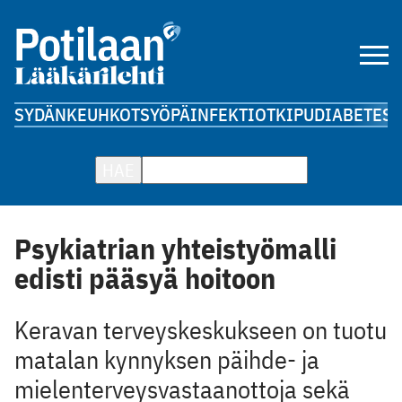
SYDÄN
KEUHKOT
SYÖPÄ
INFEKTIOT
KIPU
DIABETES
A
HAE
Psykiatrian yhteistyömalli
edisti pääsyä hoitoon
Keravan terveyskeskukseen on tuotu
matalan kynnyksen päihde- ja
mielenterveysvastaanottoja sekä