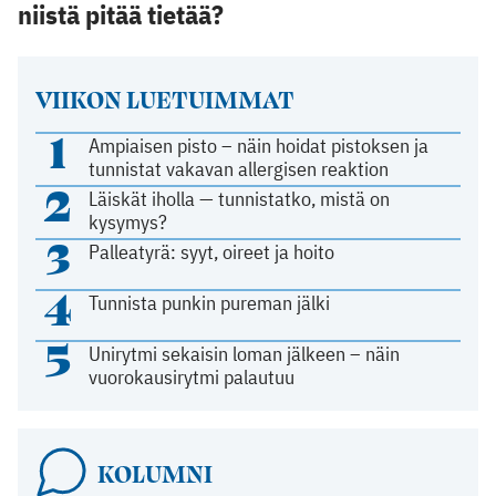
niistä pitää tietää?
VIIKON LUETUIMMAT
1
Ampiaisen pisto – näin hoidat pistoksen ja
tunnistat vakavan allergisen reaktion
2
Läiskät iholla — tunnistatko, mistä on
kysymys?
3
Palleatyrä: syyt, oireet ja hoito
4
Tunnista punkin pureman jälki
5
Unirytmi sekaisin loman jälkeen – näin
vuorokausirytmi palautuu
KOLUMNI