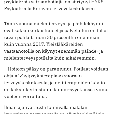
psykiatrisia sairaanhoitajia on siirtynyt HYKS
Psykiatrialta Keravan terveyskeskukseen.
Tänä vuonna mielenterveys- ja päihdekäynnit
ovat kaksinkertaistuneet ja palveluihin on tullut
uusia potilaita noin 30 prosenttia enemmän
kuin vuonna 2017. Yleislääkäreiden
vastaanotoilla on käynyt enemmän päihde- ja
mielenterveys­potilaita kuin aikaisemmin.
– Hoitoon pääsy on parantunut. Potilaat voidaan
ohjata lyhytpsykoterapiaan suoraan
terveyskeskuksesta, ja netti­terapioiden käyttö
on kaksinkertaistunut tammi-syyskuussa viime
vuoteen verrattuna.
Ilman ajanvarausta toimivalla matalan