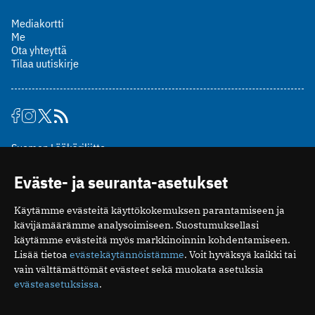
Mediakortti
Me
Ota yhteyttä
Tilaa uutiskirje
Suomen Lääkäriliitto
Mäkelänkatu 2, PL 49
Eväste- ja seuranta-asetukset
00510 Helsinki
puh. (09) 393 091
Käytämme evästeitä käyttökokemuksen parantamiseen ja
toimitus@potilaanlaakarilehti.fi
kävijämäärämme analysoimiseen. Suostumuksellasi
käytämme evästeitä myös markkinoinnin kohdentamiseen.
ISSN 2323-9476
Lisää tietoa
evästekäytännöistämme
. Voit hyväksyä kaikki tai
vain välttämättömät evästeet sekä muokata asetuksia
evästeasetuksissa
.