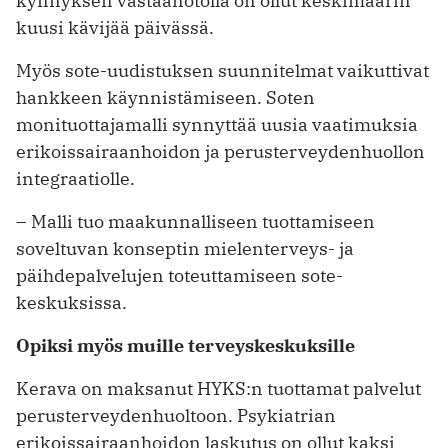
kynnyksen vastaanotolla on ollut keskimäärin
kuusi kävijää päivässä.
Myös sote-uudistuksen suunnitelmat vaikuttivat
hankkeen käynnistämiseen. Soten
monituottajamalli synnyttää uusia vaatimuksia
erikoissairaanhoidon ja ­perusterveydenhuollon
integraatiolle.
– Malli tuo maakunnalliseen tuottamiseen
soveltuvan konseptin mielenterveys- ja
päihdepalvelujen toteuttamiseen sote-
keskuksissa.
Opiksi myös muille terveyskeskuksille
Kerava on maksanut HYKS:n tuottamat palvelut
perusterveydenhuoltoon. Psy­kiatrian
erikoissairaanhoidon laskutus on ollut kaksi