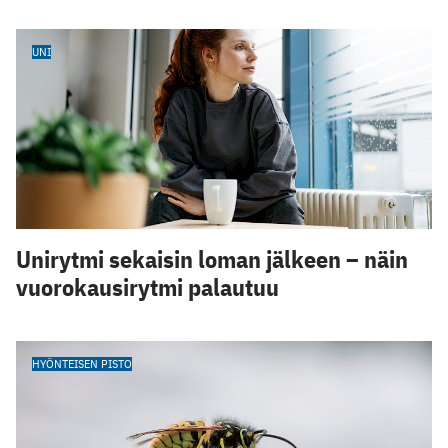
UNI
Unirytmi sekaisin loman jälkeen – näin
vuorokausirytmi palautuu
HYÖNTEISEN PISTO