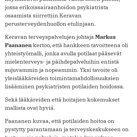
jossa erikoissairaanhoidon psykiatrista
osaamista siirrettiin Keravan
perusterveydenhuollon etulinjaan.
Keravan terveyspalvelujen johtaja
Markus
Paananen
kertoo, että hankkeen tavoitteena oli
yhteistyömalli, jonka avulla potilaat pääsevät
mielenter­veys- ja päihdepalveluihin entistä
sujuvammin ja nopeammin. Yksi tavoite oli
yleislääkäreiden toimintamahdollisuuksien
lisääminen psykiatristen potilaiden hoidossa.
Sekä lääkäreiden että hoitajien kokemukset
mallista ovat hyviä.
Paananen kuvaa, että potilaiden hoitoa on
pystytty parantamaan ja terveyskeskukseen on