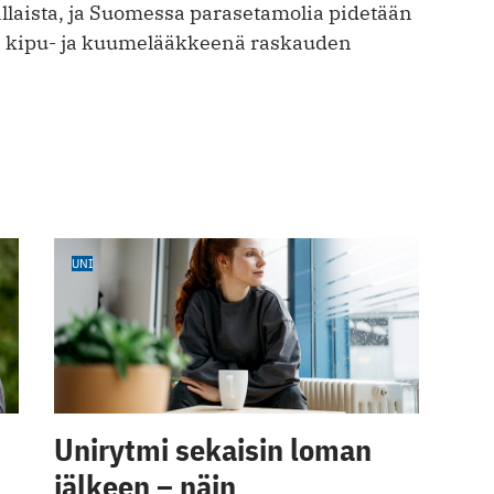
llaista, ja Suomessa parasetamolia pidetään
a kipu- ja kuumelääkkeenä raskauden
UNI
Unirytmi sekaisin loman
jälkeen – näin