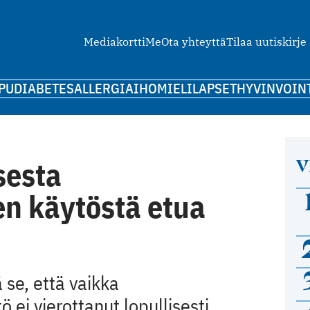
Mediakortti
Me
Ota yhteyttä
Tilaa uutiskirje
PU
DIABETES
ALLERGIA
IHO
MIELI
LAPSET
HYVINVOIN
V
sesta
ien käytöstä etua
ä se, että vaikka
 ei vierottanut lopullisesti