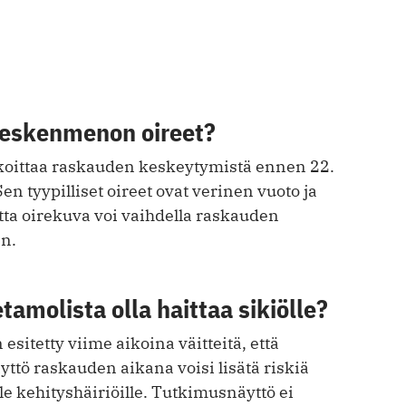
keskenmenon oireet?
oittaa raskauden keskeytymistä ennen 22.
en tyypilliset oireet ovat verinen vuoto ja
tta oirekuva voi vaihdella raskauden
en.
tamolista olla haittaa sikiölle?
esitetty viime aikoina väitteitä, että
ttö raskauden aikana voisi lisätä riskiä
lle kehityshäiriöille. Tutkimusnäyttö ei