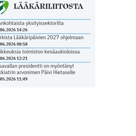
LÄÄKÄRILIITOSTA
ankohtaista yksityissektorilta
.06.2026 14:26
rkista Lääkäripäivien 2027 ohjelmaan
.06.2026 08:58
ikkeuksia toimiston kesäaukioloissa
.06.2026 12:21
savallan presidentti on myöntänyt
kkiatrin arvonimen Päivi Hietaselle
.05.2026 11:49