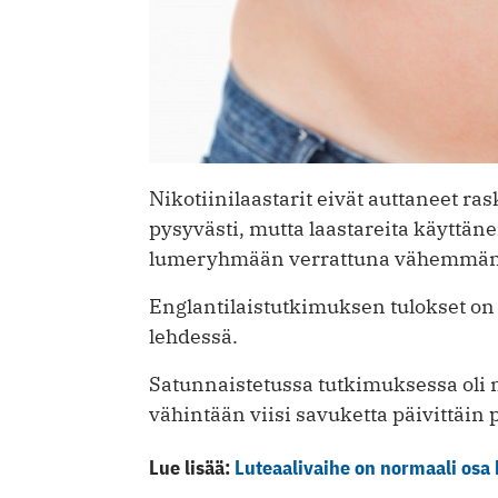
Nikotiinilaastarit eivät auttaneet r
pysyvästi, mutta laastareita käyttäne
lumeryhmään verrattuna vähemmän k
Englantilaistutkimuksen tulokset on 
lehdessä.
Satunnaistetussa tutkimuksessa oli 
vähintään viisi savuketta päivittäin p
Lue lisää:
Luteaalivaihe on normaali osa