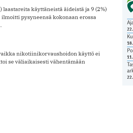
laastareita käyttäneistä äideistä ja 9 (2%)
tä ilmoitti pysyneensä kokonaan erossa
Aj
.
22
Ku
18
Po
ä vaikka nikotiinikorvaushoidon käyttö ei
11
uttoi se väliaikaisesti vähentämään
Ta
ar
22