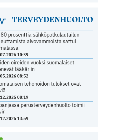
TERVEYDENHUOLTO
i 80 prosenttia sähköpotkulautailun
heuttamista aivovammoista sattui
malassa
.07.2026 10:39
iden oireiden vuoksi suomalaiset
nevät lääkäriin
.05.2026 08:52
omalaisen tehohoidon tulokset ovat
viä
.12.2025 08:19
panjassa perusterveydenhuolto toimii
vin
.12.2025 13:59