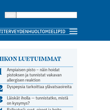
Hae
TI
TERVEYDENHUOLTO
MIELIPIDE
IIKON LUETUIMMAT
1
Ampiaisen pisto – näin hoidat
pistoksen ja tunnistat vakavan
allergisen reaktion
2
Dyspepsia tarkoittaa ylävatsaoireita
3
Läiskät iholla — tunnistatko, mistä
on kysymys?
Palleatyrä: syyt, oireet ja hoito