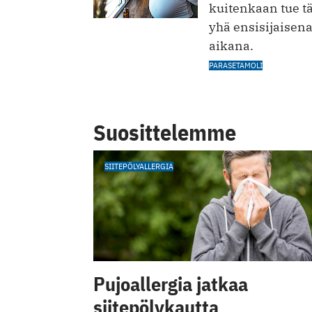
kuitenkaan tue tä
yhä ensisijaisen
aikana.
PARASETAMOLI
Suosittelemme
SIITEPÖLYALLERGIA
Pujoallergia jatkaa
siitepölykautta