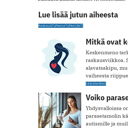
Lue lisää jutun aiheesta
RASKAUS
TUPAKKA
TUPAKOINTI
Mitkä ovat 
Keskenmeno tark
raskausviikkoa. S
alavatsakipu, mu
vaiheesta riippu
KESKENMENO
Voiko parase
Yhdysvalloissa on 
parasetamolin käy
autismille ja mui