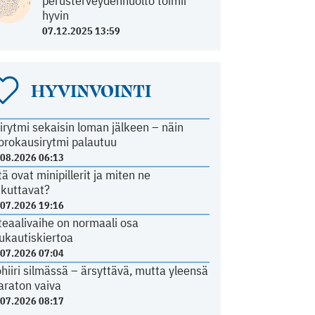
perusterveydenhuolto toimii
hyvin
07.12.2025 13:59
HYVINVOINTI
irytmi sekaisin loman jälkeen – näin
orokausirytmi palautuu
.08.2026 06:13
tä ovat minipillerit ja miten ne
ikuttavat?
.07.2026 19:16
teaalivaihe on normaali osa
ukautiskiertoa
.07.2026 07:04
ohiiri silmässä – ärsyttävä, mutta yleensä
araton vaiva
.07.2026 08:17