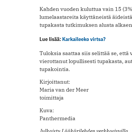
Kahden vuoden kuluttua vain 15 (3%) 
lumelaastareita käyttäneistä äideis
tupakasta tutkimuksen alusta alkaen
Lue lisää:
Karkaileeko virtsa?
Tuloksia saattaa siis selittää se, ett
vierottanut lopullisesti tupakasta, a
tupakointia.
Kirjoittanut:
Maria van der Meer
toimittaja
Kuva:
Panthermedia
Julkaistu Lääkärilehden verkkosivuilla.