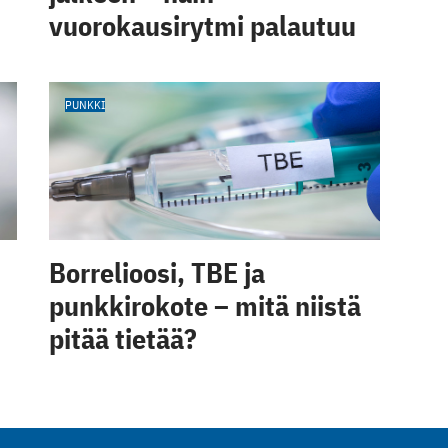
vuorokausirytmi palautuu
PUNKKI
Borrelioosi, TBE ja
punkkirokote – mitä niistä
pitää tietää?