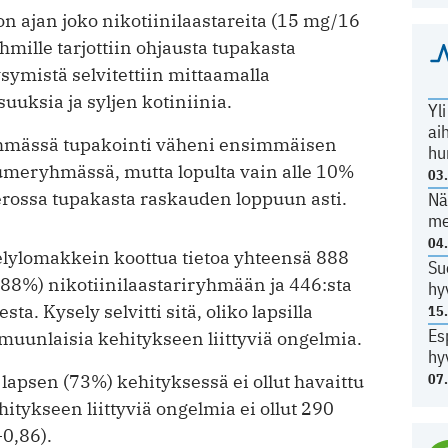
on ajan joko nikotiinilaastareita (15 mg/16
hmille tarjottiin ohjausta tupakasta
ymistä selvitettiin mittaamalla
uuksia ja syljen kotiniinia.
Yl
ai
ryhmässä tupakointi väheni ensimmäisen
hu
eryhmässä, mutta lopulta vain alle 10%
03
ossa tupakasta raskauden loppuun asti.
Nä
me
04
lylomakkein koottua tietoa yhteensä 888
Su
(88%) nikotiinilaastariryhmään ja 446:sta
hy
. Kysely selvitti sitä, oliko lapsilla
15
Es
 muunlaisia kehitykseen liittyviä ongelmia.
hy
07
apsen (73%) kehityksessä ei ollut havaittu
hitykseen liittyviä ongelmia ei ollut 290
0,86).