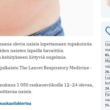
askaana olevia naisia lopettamaan tupakointia
Un
vu
iden naisten lapsilla havaittiin
05
ehitykseen liittyviä ongelmia.
Mi
va
julkaistu The Lancet Respiratory Medicine -
26
Lu
ku
mukana 1 050 raskausviikoilla 12–24 olevaa,
24
olttavaa naista.
El
va
 kuukautiskiertoa
15