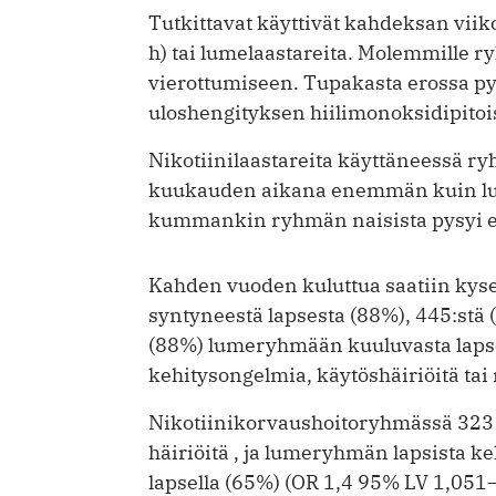
Tutkittavat käyttivät kahdeksan viik
h) tai lumelaastareita. Molemmille ry
vierottumiseen. Tupakasta erossa pys
uloshengityksen hiilimonoksidipitois
Nikotiinilaastareita käyttäneessä 
kuukauden aikana enemmän kuin lum
kummankin ryhmän naisista pysyi er
Kahden vuoden kuluttua saatiin kyse
syntyneestä lapsesta (88%), 445:stä 
(88%) lumeryhmään kuuluvasta lapsesta
kehitysongelmia, käytöshäiriöitä tai
Nikotiinikorvaushoitoryhmässä 323 l
häiriöitä , ja lumeryhmän lapsista ke
lapsella (65%) (OR 1,4 95% LV 1,051–