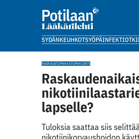
SYDÄN
KEUHKOT
SYÖPÄ
INFEKTIOT
KI
RASKAUS
TUPAKKA
TUPAKOINTI
Raskaudenaikai
nikotiinilaastar
lapselle?
Tuloksia saattaa siis selittä
nikotiinikorvaushoidon käyttö