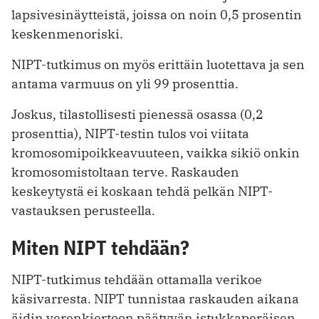
lapsivesinäytteistä, joissa on noin 0,5 prosentin
keskenmenoriski.
NIPT-tutkimus on myös erittäin luotettava ja sen
antama varmuus on yli 99 prosenttia.
Joskus, tilastollisesti pienessä osassa (0,2
prosenttia), NIPT-testin tulos voi viitata
kromosomipoikkeavuuteen, vaikka sikiö onkin
kromosomistoltaan terve. Raskauden
keskeytystä ei koskaan tehdä pelkän NIPT-
vastauksen perusteella.
Miten NIPT tehdään?
NIPT-tutkimus tehdään ottamalla verikoe
käsivarresta. NIPT tunnistaa raskauden aikana
äidin verenkiertoon päätyvän istukkaperäisen