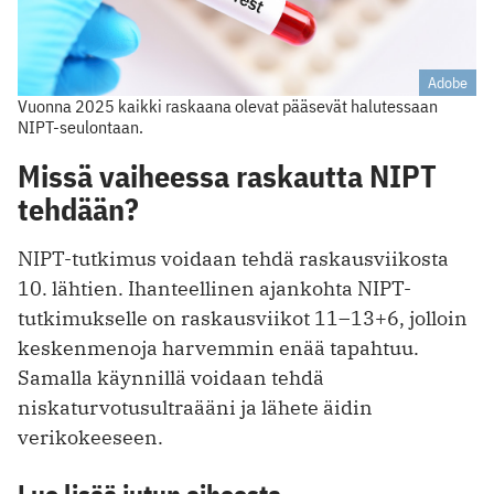
Adobe
Vuonna 2025 kaikki raskaana olevat pääsevät halutessaan
NIPT-seulontaan.
Missä vaiheessa raskautta NIPT
tehdään?
NIPT-tutkimus voidaan tehdä raskausviikosta
10. lähtien. Ihanteellinen ajankohta NIPT-
tutkimukselle on raskausviikot 11–13+6, jolloin
keskenmenoja harvemmin enää tapahtuu.
Samalla käynnillä voidaan tehdä
niskaturvotusultraääni ja lähete äidin
verikokeeseen.
Lue lisää jutun aiheesta