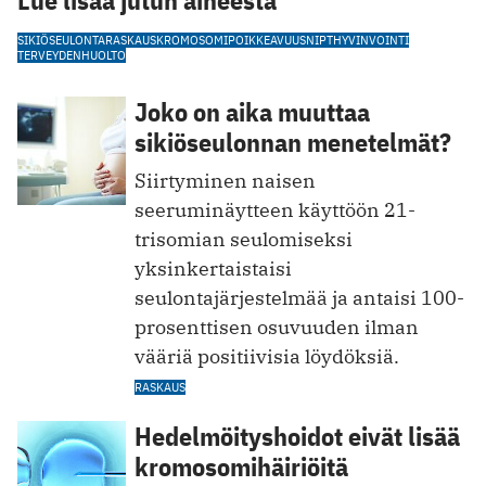
SIKIÖSEULONTA
RASKAUS
KROMOSOMIPOIKKEAVUUS
NIPT
HYVINVOINTI
TERVEYDENHUOLTO
Joko on aika muuttaa
sikiöseulonnan menetelmät?
Siirtyminen naisen
seeruminäytteen käyttöön 21-
trisomian seulomiseksi
yksinkertaistaisi
seulontajärjestelmää ja antaisi 100-
prosenttisen osuvuuden ilman
vääriä positiivisia löydöksiä.
RASKAUS
Hedelmöityshoidot eivät lisää
kromosomihäiriöitä