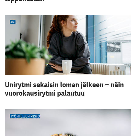
UNI
Unirytmi sekaisin loman jälkeen – näin
vuorokausirytmi palautuu
HYÖNTEISEN PISTO