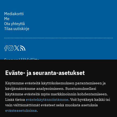
Mediakortti
Me
Ota yhteyttä
Tilaa uutiskirje
Suomen Lääkäriliitto
Mäkelänkatu 2, PL 49
Eväste- ja seuranta-asetukset
00510 Helsinki
puh. (09) 393 091
Käytämme evästeitä käyttökokemuksen parantamiseen ja
toimitus@potilaanlaakarilehti.fi
kävijämäärämme analysoimiseen. Suostumuksellasi
käytämme evästeitä myös markkinoinnin kohdentamiseen.
ISSN 2323-9476
Lisää tietoa
evästekäytännöistämme
. Voit hyväksyä kaikki tai
vain välttämättömät evästeet sekä muokata asetuksia
evästeasetuksissa
.