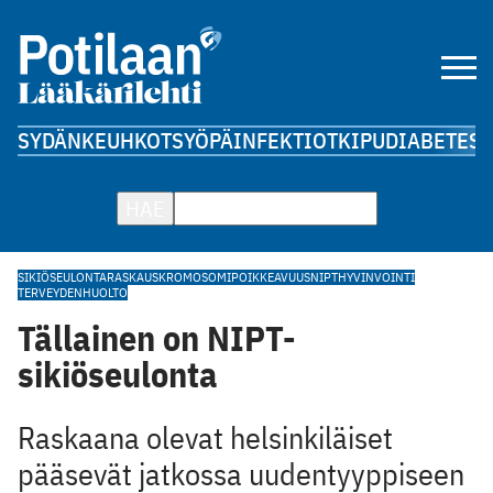
SYDÄN
KEUHKOT
SYÖPÄ
INFEKTIOT
KIPU
DIABETES
A
HAE
SIKIÖSEULONTA
RASKAUS
KROMOSOMIPOIKKEAVUUS
NIPT
HYVINVOINTI
TERVEYDENHUOLTO
Tällainen on NIPT-
sikiöseulonta
Raskaana olevat helsinkiläiset
pääsevät jatkossa uudentyyppiseen