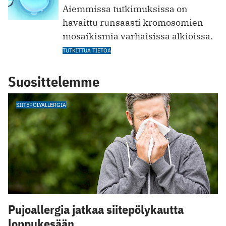
Aiemmissa tutkimuksissa on
havaittu runsaasti kromosomien
mosaikismia varhaisissa alkioissa.
TUTKITTUA TIETOA
Suosittelemme
SIITEPÖLYALLERGIA
Pujoallergia jatkaa siitepölykautta
loppukesään