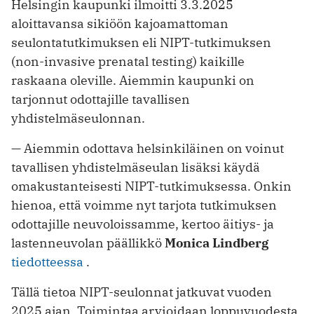
Helsingin kaupunki ilmoitti 3.3.2025
aloittavansa sikiöön kajoamattoman
seulontatutkimuksen eli NIPT-tutkimuksen
(non-invasive prenatal testing) kaikille
raskaana oleville. Aiemmin kaupunki on
tarjonnut odottajille tavallisen
yhdistelmäseulonnan.
— Aiemmin odottava helsinkiläinen on voinut
tavallisen yhdistelmäseulan lisäksi käydä
omakustanteisesti NIPT-tutkimuksessa. Onkin
hienoa, että voimme nyt tarjota tutkimuksen
odottajille neuvoloissamme, kertoo äitiys- ja
lastenneuvolan päällikkö
Monica Lindberg
tiedotteessa
.
Tällä tietoa NIPT-seulonnat jatkuvat vuoden
2025 ajan. Toimintaa arvioidaan loppuvuodesta.