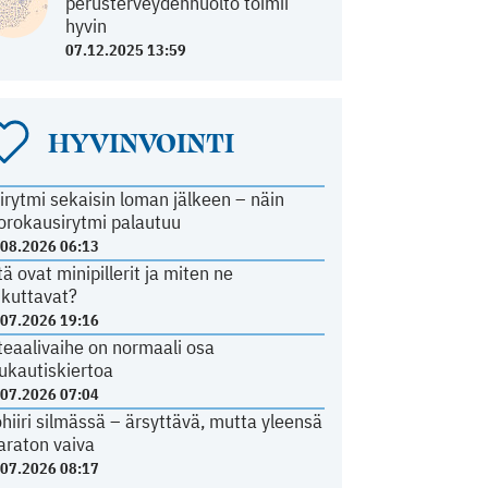
perusterveydenhuolto toimii
hyvin
07.12.2025 13:59
HYVINVOINTI
irytmi sekaisin loman jälkeen – näin
orokausirytmi palautuu
.08.2026 06:13
tä ovat minipillerit ja miten ne
ikuttavat?
.07.2026 19:16
teaalivaihe on normaali osa
ukautiskiertoa
.07.2026 07:04
ohiiri silmässä – ärsyttävä, mutta yleensä
araton vaiva
.07.2026 08:17