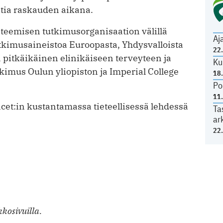
ntia raskauden aikana.
teemisen tutkimusorganisaation välillä
Aj
tutkimusaineistoa Euroopasta, Yhdysvalloista
22
a pitkäikäinen elinikäiseen terveyteen ja
Ku
tkimus Oulun yliopiston ja Imperial College
18
Po
11
ncet:in kustantamassa tieteellisessä lehdessä
Ta
ar
22
kosivuilla.