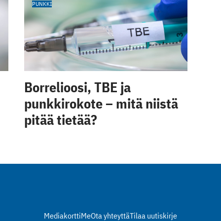
PUNKKI
Borrelioosi, TBE ja
punkkirokote – mitä niistä
pitää tietää?
Mediakortti
Me
Ota yhteyttä
Tilaa uutiskirje