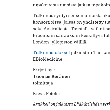
tupakoivista naisista jatkaa tupakoi
Tutkimus syntyi seitsemäntoista aka
konsortioissa, joissa on yhdistetty 
sekä Australiasta. Taustalla vaikutta
kroonisiin sairauksiin keskittyvä tu
London -yliopiston välillä.
Tutkimustulokset
julkaistiin The La
EBioMedicine.
Kirjoittaja:
Tuomas Keränen
toimittaja
Kuva: Fotolia
Artikkeli on julkaistu Lääkärilehden verk