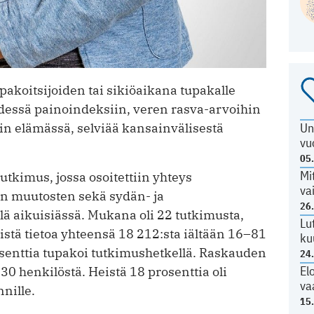
koitsijoiden tai sikiöaikana tupakalle
dessä painoindeksiin, veren rasva-arvoihin
 elämässä, selviää kansainvälisestä
Un
vu
05
Mi
tkimus, jossa osoitettiin yhteys
va
ten muutosten sekä sydän- ja
26
llä aikuisiässä. Mukana oli 22 tutkimusta,
Lu
istä tietoa yhteensä 18 212:sta iältään 16–81
ku
osenttia tupakoi tutkimushetkellä. Raskauden
24
El
 230 henkilöstä. Heistä 18 prosenttia oli
va
nille.
15