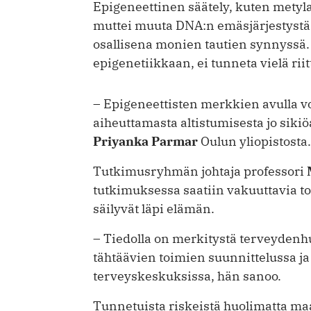
Epigeneettinen säätely, kuten metyla
muttei muuta DNA:n emäsjärjestystä
osallisena monien tautien synnyssä. 
epigenetiikkaan, ei tunneta vielä rii
– Epigeneettisten merkkien avulla 
aiheuttamasta altistumisesta jo sikiö
Priyanka Parmar
Oulun yliopistosta.
Tutkimusryhmän johtaja professori
tutkimuksessa saatiin vakuuttavia to
säilyvät läpi elämän.
– Tiedolla on merkitystä terveydenhu
tähtäävien toimien suunnittelussa ja
terveyskeskuksissa, hän sanoo.
Tunnetuista riskeistä huolimatta maa