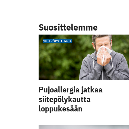
Suosittelemme
SIITEPÖLYALLERGIA
Pujoallergia jatkaa
siitepölykautta
loppukesään