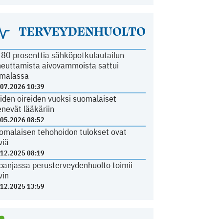
TERVEYDENHUOLTO
i 80 prosenttia sähköpotkulautailun
heuttamista aivovammoista sattui
malassa
.07.2026 10:39
iden oireiden vuoksi suomalaiset
nevät lääkäriin
.05.2026 08:52
omalaisen tehohoidon tulokset ovat
viä
.12.2025 08:19
panjassa perusterveydenhuolto toimii
vin
.12.2025 13:59