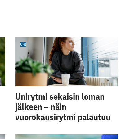
UNI
Unirytmi sekaisin loman
jälkeen – näin
vuorokausirytmi palautuu