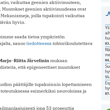
atio, vaikuttaa geenien aktiivisuuteen,
. Muutokset geenien aktiivisuudessa ovat
Mekanismeja, joilla tupakointi vaikuttaa
ttävän hyvin.
Yl
ai
voimme saada tietoa ympäristön
hu
ajalta, sanoo
tiedotteessa
tohtorikoulutettava
03
Nä
me
Marjo–Riitta Järvelinin
mukaan
04
Su
disteita, että epigeneettiset muutokset
hy
15
Es
ollon päättäjille tupakoinnin lopettamiseen
hy
 toteutuksessa esimerkiksi neuvoloissa ja
07
ilmanlaajuisesti jopa 53 prosenttia