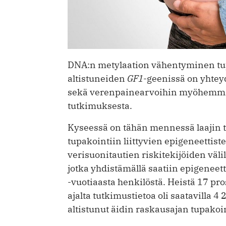
DNA:n metylaation vähentyminen tupa
altistuneiden
GF1
-geenissä on yhtey
sekä verenpainearvoihin myöhemmin
tutkimuksesta.
Kyseessä on tähän mennessä laajin tu
tupakointiin liittyvien epigeneettis
verisuonitautien riskitekijöiden väli
jotka yhdistämällä saatiin epigeneett
-vuotiaasta henkilöstä. Heistä 17 pr
ajalta tutkimustietoa oli saatavilla 4
altistunut äidin raskausajan tupakoin