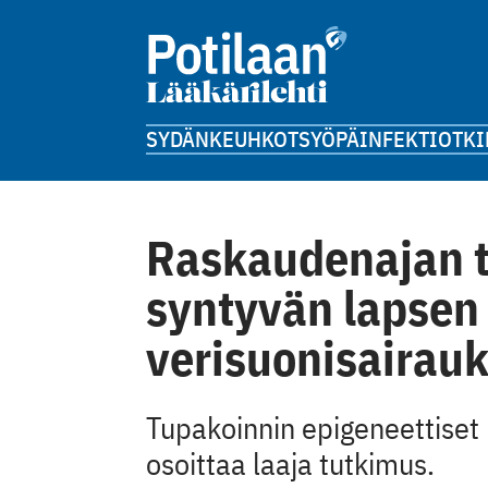
SYDÄN
KEUHKOT
SYÖPÄ
INFEKTIOT
KI
Raskaudenajan tu
syntyvän lapsen 
verisuonisairauk
Tupakoinnin epigeneettiset 
osoittaa laaja tutkimus.