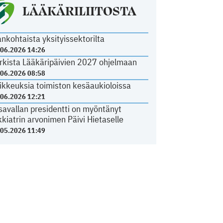
LÄÄKÄRILIITOSTA
ankohtaista yksityissektorilta
.06.2026 14:26
rkista Lääkäripäivien 2027 ohjelmaan
.06.2026 08:58
ikkeuksia toimiston kesäaukioloissa
.06.2026 12:21
savallan presidentti on myöntänyt
kkiatrin arvonimen Päivi Hietaselle
.05.2026 11:49