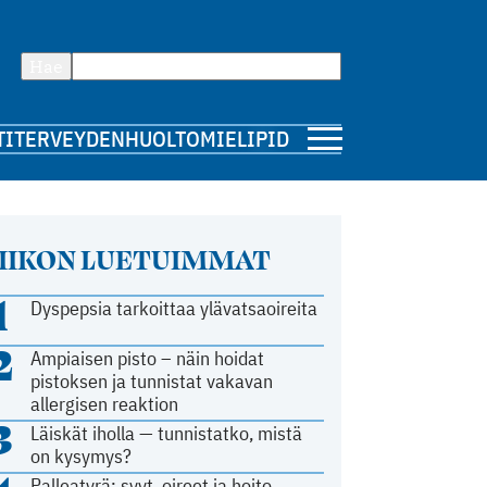
Hae
TI
TERVEYDENHUOLTO
MIELIPIDE
IIKON LUETUIMMAT
1
Dyspepsia tarkoittaa ylävatsaoireita
2
Ampiaisen pisto – näin hoidat
pistoksen ja tunnistat vakavan
allergisen reaktion
3
Läiskät iholla — tunnistatko, mistä
on kysymys?
Palleatyrä: syyt, oireet ja hoito