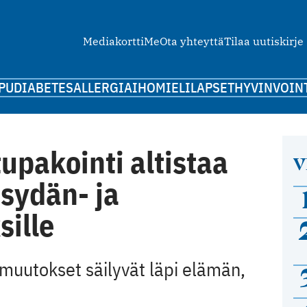
Mediakortti
Me
Ota yhteyttä
Tilaa uutiskirje
PU
DIABETES
ALLERGIA
IHO
MIELI
LAPSET
HYVINVOIN
pakointi altistaa
V
sydän- ja
sille
muutokset säilyvät läpi elämän,