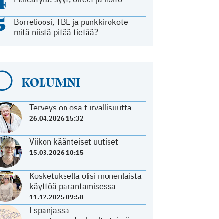
4
5
Borrelioosi, TBE ja punkkirokote –
mitä niistä pitää tietää?
KOLUMNI
Terveys on osa turvallisuutta
26.04.2026 15:32
Viikon käänteiset uutiset
15.03.2026 10:15
Kosketuksella olisi monenlaista
käyttöä parantamisessa
11.12.2025 09:58
Espanjassa