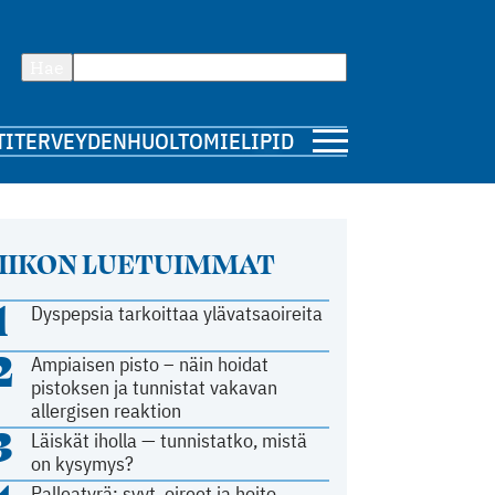
Hae
TI
TERVEYDENHUOLTO
MIELIPIDE
IIKON LUETUIMMAT
1
Dyspepsia tarkoittaa ylävatsaoireita
2
Ampiaisen pisto – näin hoidat
pistoksen ja tunnistat vakavan
allergisen reaktion
3
Läiskät iholla — tunnistatko, mistä
on kysymys?
Palleatyrä: syyt, oireet ja hoito