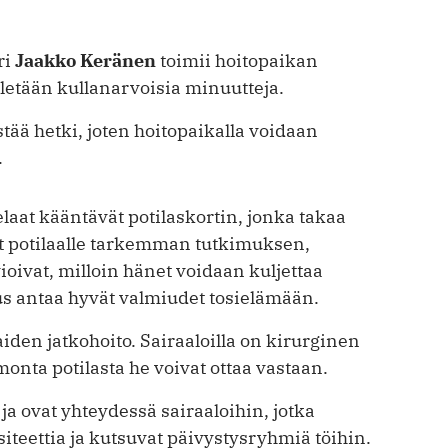
ri
Jaakko Keränen
toimii hoitopaikan
etään kullanarvoisia minuutteja.
tää hetki, joten hoitopaikalla voidaan
.
laat kääntävät potilaskortin, jonka takaa
ät potilaalle tarkemman tutkimuksen,
vioivat, milloin hänet voidaan kuljettaa
s antaa hyvät valmiudet tosielämään.
iden jatkohoito. Sairaaloilla on kirurginen
monta potilasta he voivat ottaa vastaan.
ja ovat yhteydessä sairaaloihin, jotka
iteettia ja kutsuvat päivystysryhmiä töihin.