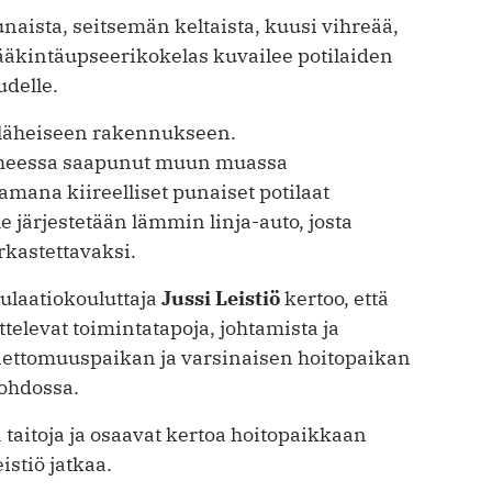
aista, seitsemän keltaista, kuusi vih­reää,
 lääkintäupseerikokelas kuvailee potilaiden
udelle.
y läheiseen rakennukseen.
aiheessa saapunut muun muassa
amana kiireelliset punaiset potilaat
le järjestetään lämmin linja-auto, josta
arkastettavaksi.
ulaatiokouluttaja
Jussi Leistiö
kertoo, että
televat toimintatapoja, johtamista ja
 onnettomuuspaikan ja varsinaisen hoitopaikan
johdossa.
 taitoja ja osaavat kertoa hoitopaikkaan
istiö jatkaa.