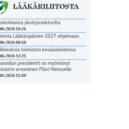
LÄÄKÄRILIITOSTA
ankohtaista yksityissektorilta
.06.2026 14:26
rkista Lääkäripäivien 2027 ohjelmaan
.06.2026 08:58
ikkeuksia toimiston kesäaukioloissa
.06.2026 12:21
savallan presidentti on myöntänyt
kkiatrin arvonimen Päivi Hietaselle
.05.2026 11:49