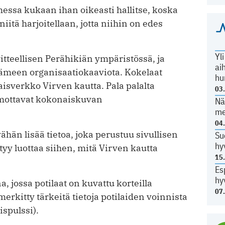
essa kukaan ihan oikeasti hallitse, koska
niitä harjoitellaan, jotta niihin on edes
Yl
teellisen Perähikiän ympäristössä, ja
ai
Hämeen organisaatiokaaviota. Kokelaat
hu
isverkko Virven kautta. Pala palalta
03
hmottavat kokonaiskuvan
Nä
me
04
hän lisää tietoa, joka perustuu sivullisen
Su
hy
yy luottaa siihen, mitä Virven kautta
15
Es
hy
, jossa potilaat on kuvattu korteilla
07
rkitty tärkeitä tietoja potilaiden voinnista
ispulssi).