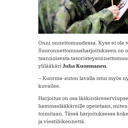
Onni onnettomuudessa. Kyse ei ole to
Suuronnettomuusharjoitukseen on o
taannoisesta tasoristeysonnettomuu
ylilääkäri
Juha Kuosmanen
.
– Kuorma-auton lavalla istui myös n
kuvailee.
Harjoitus on osa lääkintäreserviupseer
hammaslääkäreille opetetaan, miten 
toimitaan. Tässä harjoituksessa kokel
ja viestiliikennettä.