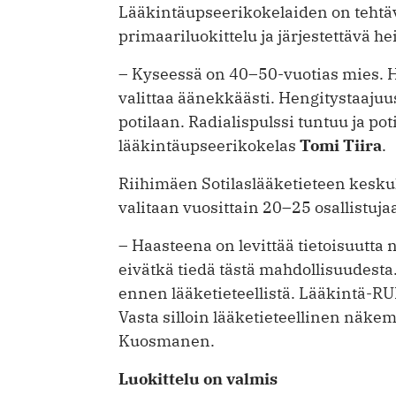
Lääkintäupseerikokelaiden on tehtävä
primaariluokittelu ja järjestettävä he
– Kyseessä on 40–50-vuotias mies. Hä
valittaa äänekkäästi. Hengitystaajuu
potilaan. Radialispulssi tuntuu ja pot
lääkintäupseerikokelas
Tomi Tiira
.
Riihimäen Sotilaslääketieteen kesku
valitaan vuosittain 20–25 osallistuja
– Haasteena on levittää tietoisuutta n
eivätkä tiedä tästä mahdollisuudesta
ennen lääketieteellistä. Lääkintä-RU
Vasta silloin lääketieteellinen näke­m
Kuosmanen.
Luokittelu on valmis