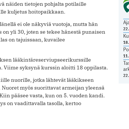
 näiden tietojen pohjalta potilaille
ille kuljetus hoitopaikkaan.
Aj
nellä ei ole näkyviä vuotoja, mutta hän
22
s on yli 30, joten se tekee hänestä punaisen
Ku
ilas on tajuissaan, kuvailee
18
Po
11
ksen lääkintäreserviupseerikurssille
Ta
a. Viime syksynä kurssin aloitti 18 oppilasta.
ar
22
iille nuorille, jotka lähtevät lääkikseen
. Nuoret myös suorittavat armeijan yleensä
Kiin pääsee vasta, kun on 5. vuoden kandi.
ys on vaadittavalla tasolla, kertoo