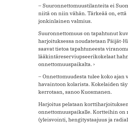
– Suuronnettomuustilanteita ei Suom
niitä on niin vähän. Tärkeää on, että 
jonkinlainen valmius.
Suuronnettomuus on tapahtunut kuvit
harjoituksessa noudatetaan Päijät-
saavat tietoa tapahtuneesta viranoma
lääkintäreserviupseerikokelaat ha
onnettomuuspaikalta. ›
– Onnettomuudesta tulee koko ajan vä
havaintoon kolarista. Kokelaiden täyt
kerrotaan, sanoo Kuosmanen.
Harjoitus pelataan korttiharjoituksena
onnettomuuspaikalle. Kortteihin on me
(yleisvointi, hengitystaajuus ja radial