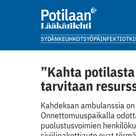
SYDÄN
KEUHKOT
SYÖPÄ
INFEKTIOT
KI
”Kahta potilasta
tarvitaan resurs
Kahdeksan ambulanssia on h
Onnettomuuspaikalla odotta
puolustusvoimien ­henkilök
siviilipakettiauto ovat törmä