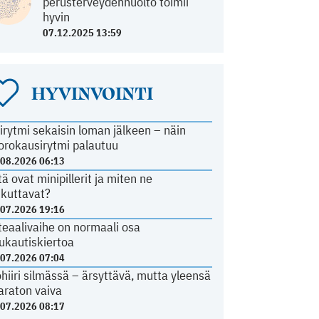
perusterveydenhuolto toimii
hyvin
07.12.2025 13:59
HYVINVOINTI
irytmi sekaisin loman jälkeen – näin
orokausirytmi palautuu
.08.2026 06:13
tä ovat minipillerit ja miten ne
ikuttavat?
.07.2026 19:16
teaalivaihe on normaali osa
ukautiskiertoa
.07.2026 07:04
ohiiri silmässä – ärsyttävä, mutta yleensä
araton vaiva
.07.2026 08:17