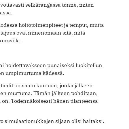
ivottavasti selkärangassa tunne, miten
mässä.
odessa hoitotoimenpiteet ja temput, mutta
htajuus ovat nimenomaan sitä, mitä
urssilla.
ai hoidettavakseen punaiseksi luokitellun
inen umpimurtuma kädessä.
itaalit on saatu kuntoon, jonka jälkeen
nen murtuma. Tämän jälkeen pohditaan,
 on. Todennäköisesti hänen tilanteensa
ito simulaationukkejen sijaan olisi haitaksi.