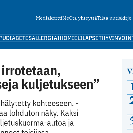
Mediakortti
Me
Ota yhteyttä
Tilaa uutiskirje
PU
DIABETES
ALLERGIA
IHO
MIELI
LAPSET
HYVINVOIN
 irrotetaan,
V
seja kuljetukseen”
älytetty ­kohteeseen. ­
a lohduton näky. Kaksi
uljetuskuorma-autoa ja
nneet toisiinsa.