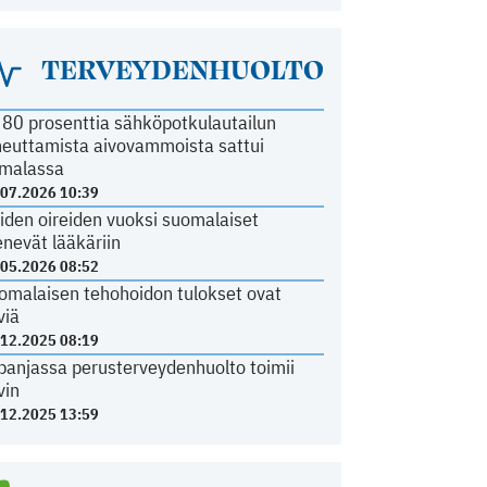
TERVEYDENHUOLTO
i 80 prosenttia sähköpotkulautailun
heuttamista aivovammoista sattui
malassa
.07.2026 10:39
iden oireiden vuoksi suomalaiset
nevät lääkäriin
.05.2026 08:52
omalaisen tehohoidon tulokset ovat
viä
.12.2025 08:19
panjassa perusterveydenhuolto toimii
vin
.12.2025 13:59