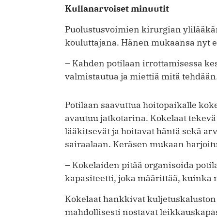
Kullanarvoiset minuutit
Puolustusvoimien kirurgian ylilääkä
kouluttajana. Hänen mukaansa nyt el
– Kahden potilaan irrottamisessa kes
valmistautua ja miettiä mitä tehdään
Potilaan saavuttua hoitopaikalle koke
avautuu jatkotarina. Kokelaat tekev
lääkitsevät ja hoitavat häntä sekä ar
sairaalaan. Keräsen mukaan harjoitu
– Kokelaiden pitää organisoida potila
kapasiteetti, joka määrittää, kuinka 
Kokelaat hankkivat kuljetuskaluston 
mahdollisesti nostavat leikkauskapas