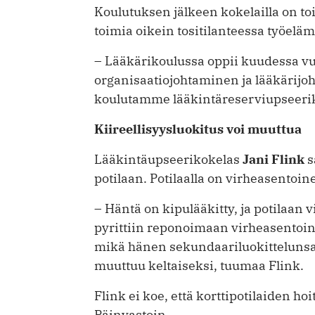
Koulutuksen jälkeen kokelailla on to
toimia oikein tositilanteessa työelä
– Lääkärikoulussa oppii kuudessa vu
organisaatiojohtaminen ja lääkäri­jo
koulutamme lääkintäreserviupseeri­k
Kiireellisyysluokitus voi muuttua
Lääkintäupseerikokelas
Jani Flink
s
potilaan. Potilaalla on virheasento
– Häntä on kipulääkitty, ja potilaan v
pyrittiin reponoimaan virheasentoi
mikä hänen sekundaariluokittelunsa
muuttuu keltaiseksi, tuumaa Flink.
Flink ei koe, että korttipotilaiden ho
Päinvastoin.