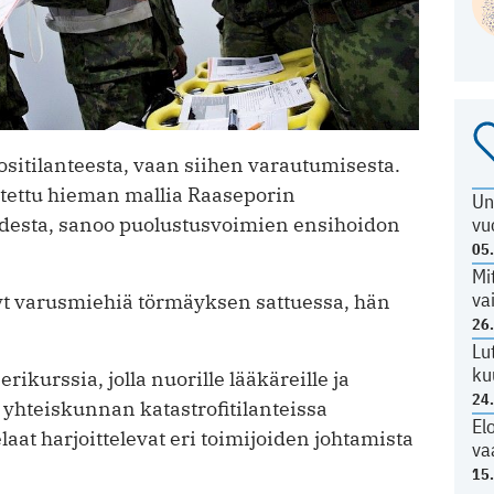
sitilanteesta, vaan siihen varautumisesta.
tettu hieman mallia Raaseporin
Un
vu
desta, sanoo puolustusvoimien ensihoidon
05
Mi
va
yt varusmiehiä törmäyksen sattuessa, hän
26
Lu
ku
ikurssia, jolla nuorille lääkäreille ja
24
yhteiskunnan katastrofitilanteissa
El
aat harjoittelevat eri toimijoiden johtamista
va
15