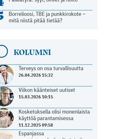
4
5
Borrelioosi, TBE ja punkkirokote –
mitä niistä pitää tietää?
KOLUMNI
Terveys on osa turvallisuutta
26.04.2026 15:32
Viikon käänteiset uutiset
15.03.2026 10:15
Kosketuksella olisi monenlaista
käyttöä parantamisessa
11.12.2025 09:58
Espanjassa