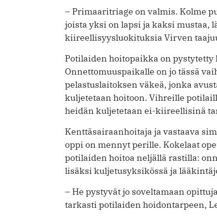
– Primaaritriage on valmis. Kolme pun
joista yksi on lapsi ja kaksi mustaa,
kiireellisyysluokituksia Virven taaju
Potilaiden hoitopaikka on pystytett
Onnettomuuspaikalle on jo tässä v
pelastuslaitoksen väkeä, jonka avust
kuljetetaan hoitoon. Vihreille potilail
heidän kuljetetaan ei-kiireellisinä t
Kenttäsairaanhoitaja ja vastaava sim
oppi on mennyt perille. Kokelaat opet
potilaiden hoitoa neljällä rastilla:
lisäksi kuljetusyksikössä ja lääkintä
– He pystyvät jo soveltamaan opittuja
tarkasti potilaiden hoidontarpeen, Le