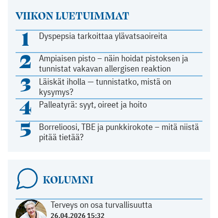
VIIKON LUETUIMMAT
1
Dyspepsia tarkoittaa ylävatsaoireita
2
Ampiaisen pisto – näin hoidat pistoksen ja
tunnistat vakavan allergisen reaktion
3
Läiskät iholla — tunnistatko, mistä on
kysymys?
4
Palleatyrä: syyt, oireet ja hoito
5
Borrelioosi, TBE ja punkkirokote – mitä niistä
pitää tietää?
KOLUMNI
Terveys on osa turvallisuutta
26.04.2026 15:32