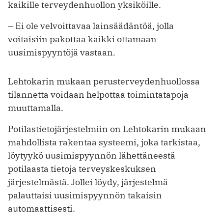
kaikille terveydenhuollon yksiköille.
– Ei ole velvoittavaa lainsäädäntöä, jolla
voitaisiin pakottaa kaikki ottamaan
uusimispyyntöjä vastaan.
Lehtokarin mukaan perusterveydenhuollossa
tilannetta voidaan helpottaa toimintatapoja
muuttamalla.
Potilastietojärjestelmiin on Lehtokarin mukaan
mahdollista rakentaa systeemi, joka tarkistaa,
löytyykö uusimispyynnön lähettäneestä
potilaasta tietoja terveyskeskuksen
järjestelmästä. Jollei löydy, järjestelmä
palauttaisi uusimispyynnön takaisin
automaattisesti.