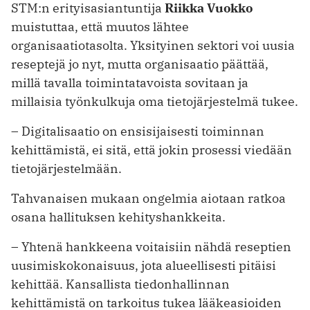
STM:n erityisasiantuntija
Riikka Vuokko
muistuttaa, että muutos lähtee
organisaatiotasolta. Yksityinen sektori voi uusia
reseptejä jo nyt, mutta organisaatio päättää,
millä tavalla toimintatavoista sovitaan ja
millaisia työnkulkuja oma tietojärjestelmä tukee.
– Digitalisaatio on ensisijaisesti toiminnan
kehittämistä, ei sitä, että jokin prosessi viedään
tietojärjestelmään.
Tahvanaisen mukaan ongelmia aiotaan ratkoa
osana hallituksen kehityshankkeita.
– Yhtenä hankkeena voitaisiin nähdä reseptien
uusimiskokonaisuus, jota alueellisesti pitäisi
kehittää. Kansallista tiedonhallinnan
kehittämistä on tarkoitus tukea lääkeasioiden