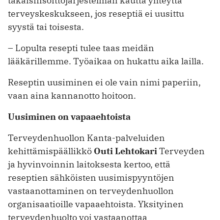
takaisinsoittojärjestelmän kautta yhteyttä
terveyskeskukseen, jos reseptiä ei ­uusittu
syystä tai toisesta.
– Lopulta resepti tulee taas meidän
lääkärillemme. Työaikaa on hukattu ­aika lailla.
Reseptin uusiminen ei ole vain nimi paperiin,
vaan aina kannanotto hoitoon.
Uusiminen on vapaaehtoista
Terveydenhuollon Kanta-palveluiden
kehittämispäällikkö
Outi Lehtokari
Terveyden
ja hyvinvoinnin laitoksesta kertoo, että
reseptien sähköisten uusimispyyntöjen
vastaanottaminen on terveydenhuollon
organisaatioille vapaaehtoista. Yksityinen
terveydenhuolto voi vastaanottaa