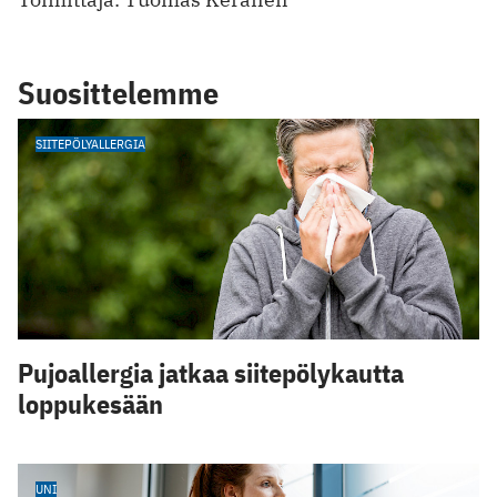
Suosittelemme
SIITEPÖLYALLERGIA
Pujoallergia jatkaa siitepölykautta
loppukesään
UNI