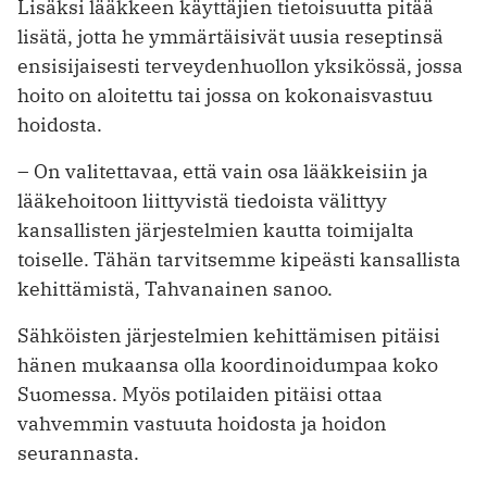
Lisäksi lääkkeen käyttäjien tietoisuutta pitää
lisätä, jotta he ymmärtäisivät uusia reseptinsä
ensisijaisesti terveydenhuollon yksikössä, jossa
hoito on aloitettu tai jossa on kokonaisvastuu
hoidosta.
– On valitettavaa, että vain osa lääkkeisiin ja
lääkehoitoon liittyvistä tiedoista välittyy
kansallisten järjestelmien kautta toimijalta
toiselle. Tähän tarvitsemme kipeästi kansallista
kehittämistä, Tahvanainen sanoo.
Sähköisten järjestelmien kehittämisen pitäisi
hänen mukaansa olla koordinoidumpaa koko
Suomessa. Myös potilaiden pitäisi ottaa
vahvemmin vastuuta hoidosta ja hoidon
seurannasta.