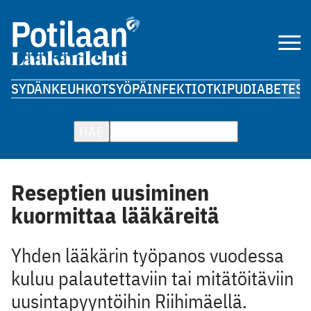
SYDÄN
KEUHKOT
SYÖPÄ
INFEKTIOT
KIPU
DIABETES
A
HAE
Reseptien uusiminen
kuormittaa lääkäreitä
Yhden lääkärin työpanos vuodessa
kuluu palautettaviin tai mitätöitäviin
uusintapyyntöihin Riihimäellä.