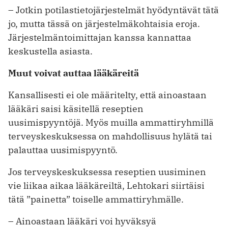
– Jotkin potilastietojärjestelmät hyödyntävät tätä
jo, mutta tässä on järjestelmäkohtaisia eroja.
Järjestelmäntoimittajan kanssa kannattaa
keskustella asiasta.
Muut voivat auttaa lääkäreitä
Kansallisesti ei ole määritelty, että ­ainoastaan
lääkäri saisi käsitellä resep­tien
uusimispyyntöjä. Myös muilla ammattiryhmillä
terveyskeskuksessa on mahdollisuus hylätä tai
palauttaa uusimispyyntö.
Jos terveyskeskuksessa reseptien ­uusiminen
vie liikaa aikaa lääkäreiltä, Lehtokari siirtäisi
tätä ”painetta” toiselle ammattiryhmälle.
– Ainoastaan lääkäri voi hyväksyä