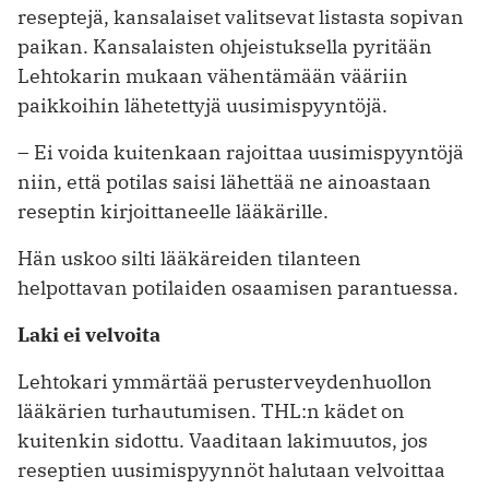
reseptejä, kansalaiset valitsevat listasta sopivan
paikan. Kansalaisten ohjeistuksella pyritään
Lehtokarin mukaan vähentämään vääriin
paikkoihin lähetettyjä uusimispyyntöjä.
– Ei voida kuitenkaan rajoittaa uusimispyyntöjä
niin, että potilas saisi lähettää ne ainoastaan
reseptin kirjoittaneelle lääkärille.
Hän uskoo silti lääkäreiden tilanteen
helpottavan potilaiden osaamisen parantuessa.
Laki ei velvoita
Lehtokari ymmärtää perusterveydenhuollon
lääkärien turhautumisen. THL:n kädet on
kuitenkin sidottu. Vaaditaan lakimuutos, jos
reseptien uusimispyynnöt halutaan velvoittaa