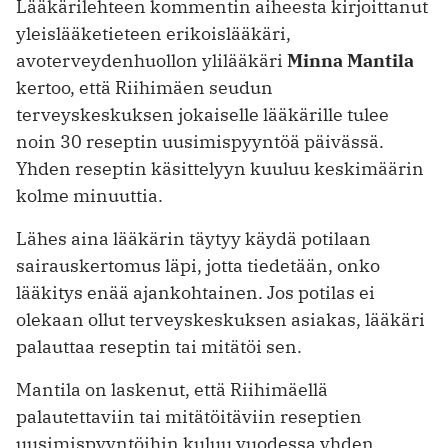
Lääkärilehteen kommentin aiheesta kirjoittanut
yleislääketieteen erikoislääkäri,
avoterveydenhuollon ylilääkäri
Minna Mantila
kertoo, että Riihimäen seudun
terveyskeskuksen jokaiselle lääkärille tulee
noin 30 reseptin uusimispyyntöä päivässä.
Yhden reseptin käsittelyyn kuuluu keskimäärin
kolme minuuttia.
Lähes aina lääkärin täytyy käydä potilaan
sairauskertomus läpi, jotta tiedetään, onko
lääkitys enää ajankohtainen. Jos potilas ei
olekaan ollut terveyskeskuksen asiakas, lääkäri
palauttaa reseptin tai mitätöi sen.
Mantila on laskenut, että Riihimäellä
palautettaviin tai mitätöitäviin reseptien
uusimispyyntöihin kuluu vuodessa yhden