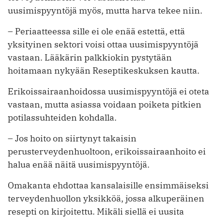
uusimispyyntöjä myös, mutta harva tekee niin.
– Periaatteessa sille ei ole enää estettä, että
yksityinen sektori voisi ottaa ­uusimispyyntöjä
vastaan. Lääkärin palkkiokin pystytään
hoitamaan nykyään Reseptikeskuksen kautta.
Erikoissairaanhoidossa uusimispyyntöjä ei oteta
vastaan, mutta asiassa voidaan poiketa pitkien
potilassuhteiden kohdalla.
– Jos hoito on siirtynyt takaisin
perusterveydenhuoltoon, erikoissairaanhoito ei
halua enää näitä uusimispyyntöjä.
Omakanta ehdottaa kansalaisille ­ensimmäiseksi
terveydenhuollon yksikköä, jossa alkuperäinen
resepti on kirjoitettu. Mikäli siellä ei uusita