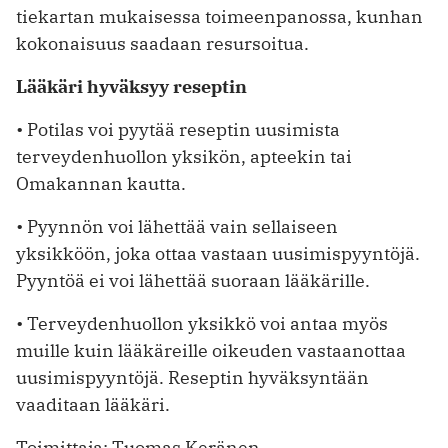
tiekartan mukaisessa toimeenpanossa, kunhan
kokonaisuus saadaan resursoitua.
Lääkäri hyväksyy reseptin
• Potilas voi pyytää reseptin uusimista
terveydenhuollon yksikön, apteekin tai
Omakannan kautta.
• Pyynnön voi lähettää vain sellaiseen
yksikköön, joka ottaa vastaan uusimispyyntöjä.
Pyyntöä ei voi lähettää suoraan lääkärille.
• Terveydenhuollon yksikkö voi antaa myös
muille kuin lääkäreille oikeuden vastaanottaa
uusimispyyntöjä. Reseptin hyväksyntään
vaaditaan lääkäri.
Toimittaja: Tuomas Keränen