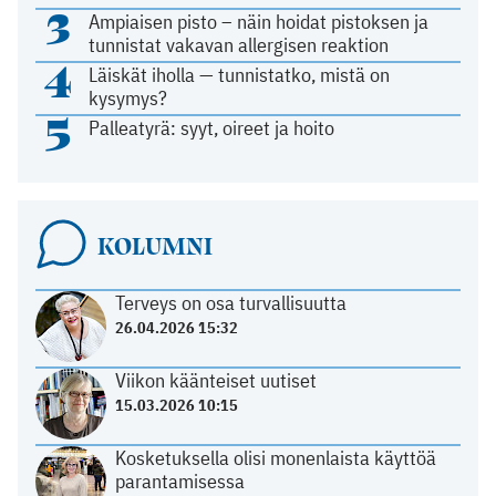
3
Ampiaisen pisto – näin hoidat pistoksen ja
tunnistat vakavan allergisen reaktion
4
Läiskät iholla — tunnistatko, mistä on
kysymys?
5
Palleatyrä: syyt, oireet ja hoito
KOLUMNI
Terveys on osa turvallisuutta
26.04.2026 15:32
Viikon käänteiset uutiset
15.03.2026 10:15
Kosketuksella olisi monenlaista käyttöä
parantamisessa