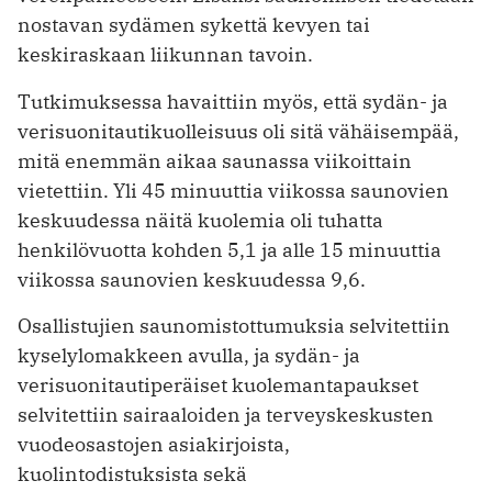
nostavan sydämen sykettä kevyen tai
keskiraskaan liikunnan tavoin.
Tutkimuksessa havaittiin myös, että sydän- ja
verisuonitautikuolleisuus oli sitä vähäisempää,
mitä enemmän aikaa saunassa viikoittain
vietettiin. Yli 45 minuuttia viikossa saunovien
keskuudessa näitä kuolemia oli tuhatta
henkilövuotta kohden 5,1 ja alle 15 minuuttia
viikossa saunovien keskuudessa 9,6.
Osallistujien saunomistottumuksia selvitettiin
kyselylomakkeen avulla, ja sydän- ja
verisuonitautiperäiset kuolemantapaukset
selvitettiin sairaaloiden ja terveyskeskusten
vuodeosastojen asiakirjoista,
kuolintodistuksista sekä