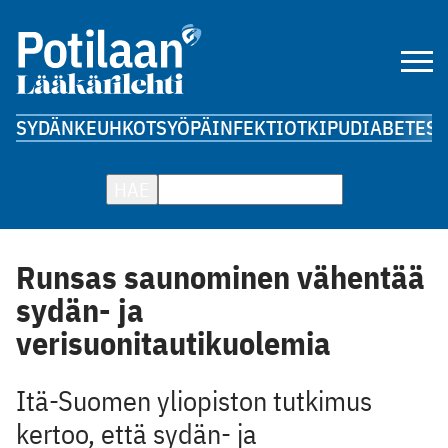
SYDÄN
KEUHKOT
SYÖPÄ
INFEKTIOT
KIPU
DIABETES
A
HAE
Runsas saunominen vähentää
sydän- ja
verisuonitautikuolemia
Itä-Suomen yliopiston tutkimus
kertoo, että sydän- ja