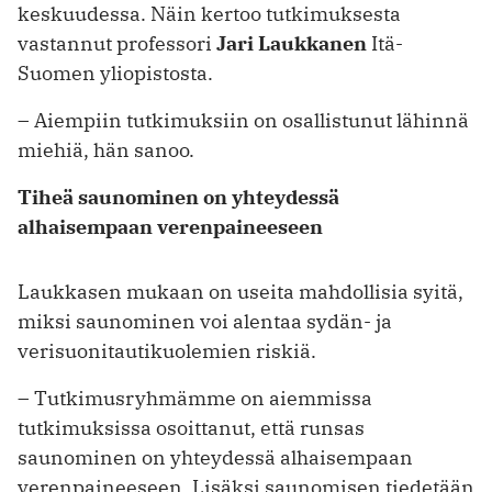
keskuudessa. Näin kertoo tutkimuksesta
vastannut professori
Jari Laukkanen
Itä-
Suomen yliopistosta.
– Aiempiin tutkimuksiin on osallistunut lähinnä
miehiä, hän sanoo.
Tiheä saunominen on yhteydessä
alhaisempaan verenpaineeseen
Laukkasen mukaan on useita mahdollisia syitä,
miksi saunominen voi alentaa sydän- ja
verisuonitautikuolemien riskiä.
– Tutkimusryhmämme on aiemmissa
tutkimuksissa osoittanut, että runsas
saunominen on yhteydessä alhaisempaan
verenpaineeseen. Lisäksi saunomisen tiedetään