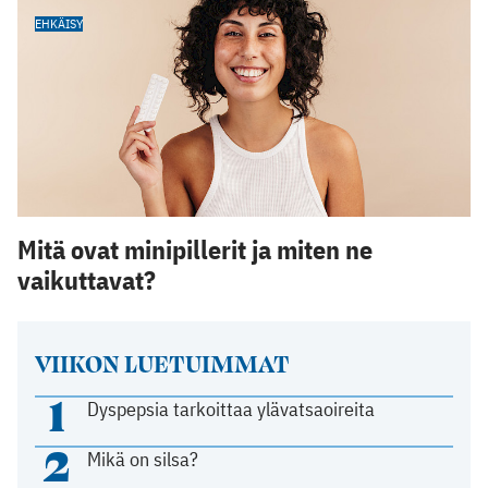
EHKÄISY
Mitä ovat minipillerit ja miten ne
vaikuttavat?
VIIKON LUETUIMMAT
1
Dyspepsia tarkoittaa ylävatsaoireita
2
Mikä on silsa?