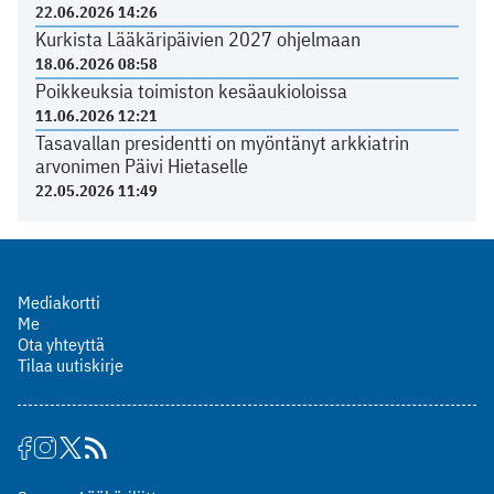
22.06.2026 14:26
Kurkista Lääkäripäivien 2027 ohjelmaan
18.06.2026 08:58
Poikkeuksia toimiston kesäaukioloissa
11.06.2026 12:21
Tasavallan presidentti on myöntänyt arkkiatrin
arvonimen Päivi Hietaselle
22.05.2026 11:49
Mediakortti
Me
Ota yhteyttä
Tilaa uutiskirje