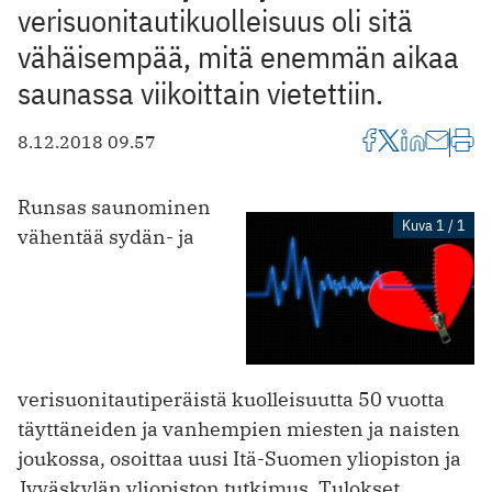
verisuonitautikuolleisuus oli sitä
vähäisempää, mitä enemmän aikaa
saunassa viikoittain vietettiin.
8.12.2018 09.57
Runsas saunominen
Kuva 1 / 1
vähentää sydän- ja
verisuonitautiperäistä kuolleisuutta 50 vuotta
täyttäneiden ja vanhempien miesten ja naisten
joukossa, osoittaa uusi Itä-Suomen yliopiston ja
Jyväskylän yliopiston tutkimus. Tulokset