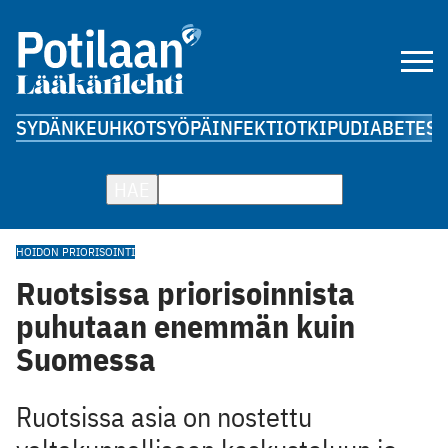
SYDÄN
KEUHKOT
SYÖPÄ
INFEKTIOT
KIPU
DIABETES
A
HAE
HOIDON PRIORISOINTI
Ruotsissa priorisoinnista
puhutaan enemmän kuin
Suomessa
Ruotsissa asia on nostettu