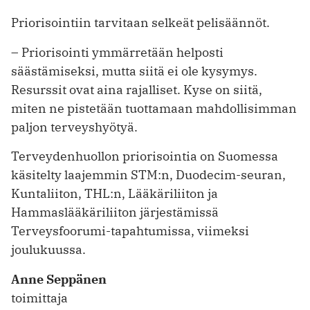
Priorisointiin tarvitaan selkeät pelisäännöt.
– Priorisointi ymmärretään helposti
säästämiseksi, mutta siitä ei ole kysymys.
Resurssit ovat aina rajalliset. ­Kyse on siitä,
miten ne pistetään tuottamaan mahdollisimman
paljon terveyshyötyä.
Terveydenhuollon priorisointia on Suomessa
käsitelty laajemmin STM:n, Duodecim-seuran,
Kuntaliiton, THL:n, Lääkäriliiton ja
Hammaslääkäriliiton järjestämissä
Terveysfoorumi-tapahtumissa, viimeksi
joulukuussa.
Anne Seppänen
toimittaja