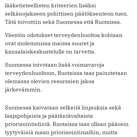
lääketieteellisten kriteerien ­lisäksi
selkänojakseen poliittisen päätöksenteon tuen.
Tätä toivottiin sekä Suomessa että Ruotsissa.
Väestön odotukset terveydenhuoltoa kohtaan
ovat molemmissa maissa suuret ja
kansalaiskeskustelulle on tarvetta.
Suomessa toivotaan lisää voimavaroja
terveydenhuoltoon, Ruotsissa taas painotetaan
olemassa olevien resurs­sien ­jakoa
järkevämmin.
Suomessa kaivataan selkeitä linjauksia sekä
laajapohjaista ja päätäntäval­taista
priorisointielintä. Ruotsissa taas ­ollaan pääosin
tyytyväisiä maan priorisointimalliin, mutta