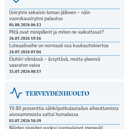
Unirytmi sekaisin loman jälkeen – näin
vuorokausirytmi palautuu
05.08.2026 06:13
Mitä ovat minipillerit ja miten ne vaikuttavat?
26.07.2026 19:16
Luteaalivaihe on normaali osa kuukautiskiertoa
24.07.2026 07:04
Elohiiri silmässä – ärsyttävä, mutta yleensä
vaaraton vaiva
15.07.2026 08:17
TERVEYDENHUOLTO
Yli 80 prosenttia sähköpotkulautailun aiheuttamista
aivovammoista sattui humalassa
03.07.2026 10:39
Näiden oireiden vuoksi suomalaiset menevät