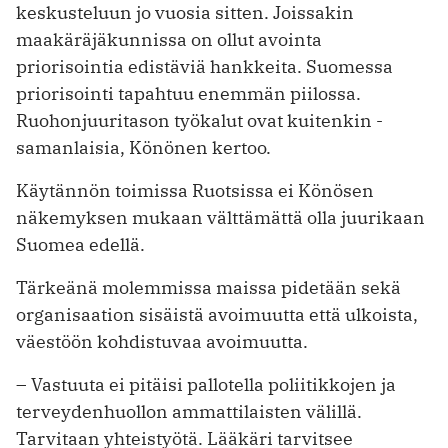
keskusteluun jo vuosia sitten. Joissakin
maakäräjäkunnissa on ollut avointa
priorisointia edistäviä hankkeita. Suomessa
priorisointi ­tapahtuu enemmän piilossa.
Ruohonjuuritason työkalut ovat kuitenkin ­
samanlaisia, Könönen kertoo.
Käytännön toimissa Ruotsissa ei ­Könösen
näkemyksen mukaan välttämättä olla juurikaan
Suomea edellä.
Tärkeänä molemmissa maissa pidetään sekä
organisaation sisäistä avoimuutta että ulkoista,
väestöön kohdistuvaa avoimuutta.
– Vastuuta ei pitäisi pallotella poliitikkojen ja
terveydenhuollon ammattilaisten välillä.
Tarvitaan yhteistyötä. Lääkäri tarvitsee