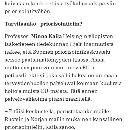
kaivataan konkreettisia työkaluja arkipäivän
priori­sointi­työhön.
Tarvitaanko priorisointielin?
Professori
Minna Kaila
Helsingin yliopiston
lääketieteen tiedekunnan Hjelt-instituutista
näkee, että Suomen priorisointikeskustelu
seisoo päättämättömyyden tilassa. Asiaa
mutkistaa pian voimaan tuleva EU:n
potilasdirektiivi, joka sallii hakea oman maan
terveydenhuollon palveluvalikoimaan kuuluvia
hoitoja muista EU-maista. Tätä ennen
palveluvalikoima pitäisi määritellä.
– Pitäisi keskustella, perustetaanko meille
Ruotsin ja Norjan mallin mukainen kansallinen
priorisointielin, Kaila sanoo.