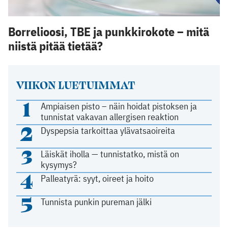
Borrelioosi, TBE ja punkkirokote – mitä
niistä pitää tietää?
VIIKON LUETUIMMAT
1
Ampiaisen pisto – näin hoidat pistoksen ja
tunnistat vakavan allergisen reaktion
2
Dyspepsia tarkoittaa ylävatsaoireita
3
Läiskät iholla — tunnistatko, mistä on
kysymys?
4
Palleatyrä: syyt, oireet ja hoito
5
Tunnista punkin pureman jälki