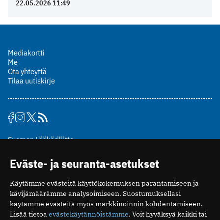
22.05.2026 11:49
Mediakortti
Me
Ota yhteyttä
Tilaa uutiskirje
Suomen Lääkäriliitto
Mäkelänkatu 2, PL 49
Eväste- ja seuranta-asetukset
00510 Helsinki
puh. (09) 393 091
Käytämme evästeitä käyttökokemuksen parantamiseen ja
toimitus@potilaanlaakarilehti.fi
kävijämäärämme analysoimiseen. Suostumuksellasi
käytämme evästeitä myös markkinoinnin kohdentamiseen.
ISSN 2323-9476
Lisää tietoa
evästekäytännöistämme
. Voit hyväksyä kaikki tai