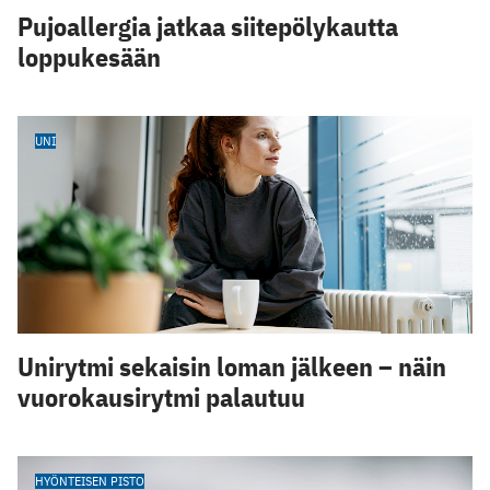
Pujoallergia jatkaa siitepölykautta
loppukesään
UNI
Unirytmi sekaisin loman jälkeen – näin
vuorokausirytmi palautuu
HYÖNTEISEN PISTO