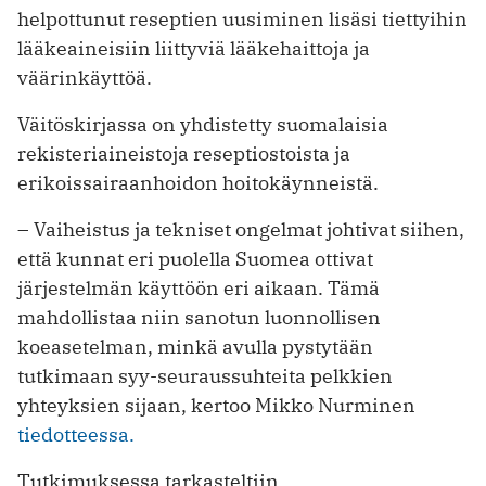
helpottunut reseptien uusiminen lisäsi tiettyihin
lääkeaineisiin liittyviä lääkehaittoja ja
väärinkäyttöä.
Väitöskirjassa on yhdistetty suomalaisia
rekisteriaineistoja reseptiostoista ja
erikoissairaanhoidon hoitokäynneistä.
– Vaiheistus ja tekniset ongelmat johtivat siihen,
että kunnat eri puolella Suomea ottivat
järjestelmän käyttöön eri aikaan. Tämä
mahdollistaa niin sanotun luonnollisen
koeasetelman, minkä avulla pystytään
tutkimaan syy-seuraussuhteita pelkkien
yhteyksien sijaan, kertoo Mikko Nurminen
tiedotteessa.
Tutkimuksessa tarkasteltiin