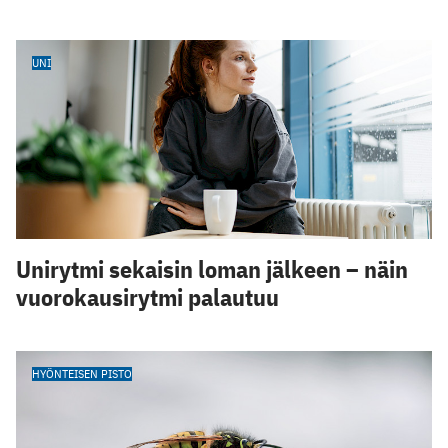
UNI
Unirytmi sekaisin loman jälkeen – näin
vuorokausirytmi palautuu
HYÖNTEISEN PISTO