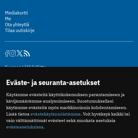
Mediakortti
Me
Ota yhteyttä
Tilaa uutiskirje
Suomen Lääkäriliitto
Mäkelänkatu 2, PL 49
Eväste- ja seuranta-asetukset
00510 Helsinki
puh. (09) 393 091
Käytämme evästeitä käyttökokemuksen parantamiseen ja
toimitus@potilaanlaakarilehti.fi
kävijämäärämme analysoimiseen. Suostumuksellasi
käytämme evästeitä myös markkinoinnin kohdentamiseen.
ISSN 2323-9476
Lisää tietoa
evästekäytännöistämme
. Voit hyväksyä kaikki tai
vain välttämättömät evästeet sekä muokata asetuksia
evästeasetuksissa
.