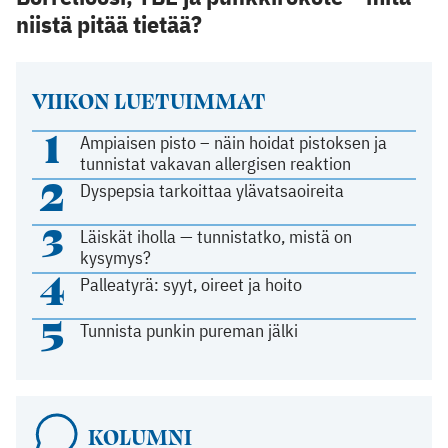
niistä pitää tietää?
VIIKON LUETUIMMAT
1
Ampiaisen pisto – näin hoidat pistoksen ja
tunnistat vakavan allergisen reaktion
2
Dyspepsia tarkoittaa ylävatsaoireita
3
Läiskät iholla — tunnistatko, mistä on
kysymys?
4
Palleatyrä: syyt, oireet ja hoito
5
Tunnista punkin pureman jälki
KOLUMNI