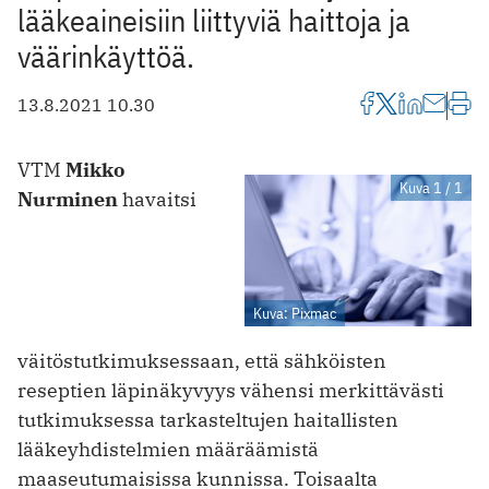
lääkeaineisiin liittyviä haittoja ja
väärinkäyttöä.
13.8.2021 10.30
VTM
Mikko
Kuva 1 / 1
Nurminen
havaitsi
Kuva: Pixmac
väitöstutkimuksessaan, että sähköisten
reseptien läpinäkyvyys vähensi merkittävästi
tutkimuksessa tarkasteltujen haitallisten
lääkeyhdistelmien määräämistä
maaseutumaisissa kunnissa. Toisaalta