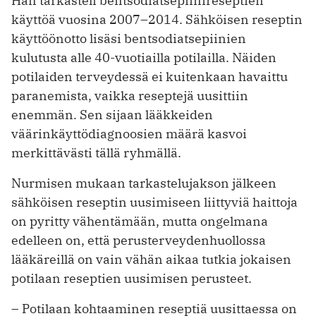
Hän tarkasteli bentsodiatsepiinireseptien
käyttöä vuosina 2007–2014. Sähköisen reseptin
käyttöönotto lisäsi bentsodiatsepiinien
kulutusta alle 40-vuotiailla potilailla. Näiden
potilaiden terveydessä ei kuitenkaan havaittu
paranemista, vaikka reseptejä uusittiin
enemmän. Sen sijaan lääkkeiden
väärinkäyttödiagnoosien määrä kasvoi
merkittävästi tällä ryhmällä.
Nurmisen mukaan tarkastelujakson jälkeen
sähköisen reseptin uusimiseen liittyviä haittoja
on pyritty vähentämään, mutta ongelmana
edelleen on, että perusterveydenhuollossa
lääkäreillä on vain vähän aikaa tutkia jokaisen
potilaan reseptien uusimisen perusteet.
– Potilaan kohtaaminen reseptiä uusittaessa on