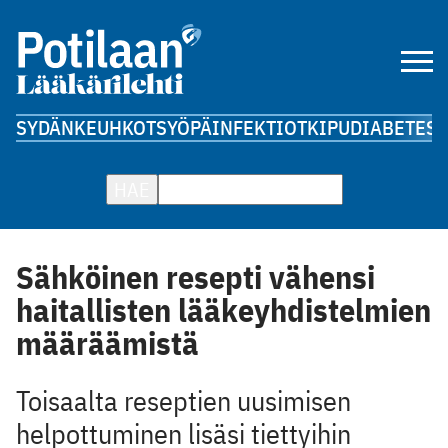
SYDÄN
KEUHKOT
SYÖPÄ
INFEKTIOT
KIPU
DIABETES
A
HAE
Sähköinen resepti vähensi
haitallisten lääkeyhdistelmien
määräämistä
Toisaalta reseptien uusimisen
helpottuminen lisäsi tiettyihin