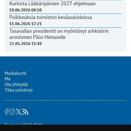
Kurkista Lääkäripäivien 2027 ohjelmaan
18.06.2026 08:58
Poikkeuksia toimiston kesäaukioloissa
11.06.2026 12:21
Tasavallan presidentti on myöntänyt arkkiatrin
arvonimen Päivi Hietaselle
22.05.2026 11:49
Mediakortti
Me
Ota yhteyttä
Tilaa uutiskirje
Suomen Lääkäriliitto