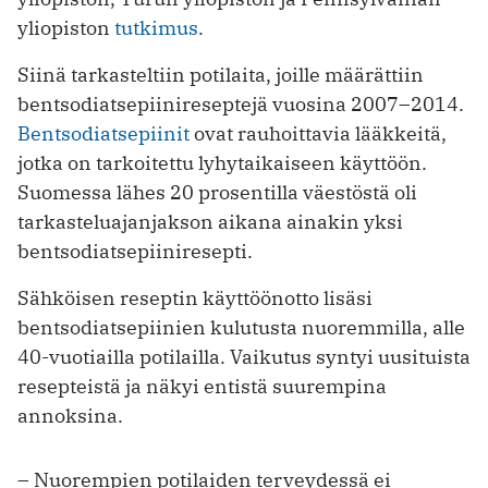
yliopiston
tutkimus
.
Siinä tarkasteltiin potilaita, joille määrättiin
bentsodiatsepiinireseptejä vuosina 2007–2014.
Bentsodiatsepiinit
ovat rauhoittavia lääkkeitä,
jotka on tarkoitettu lyhytaikaiseen käyttöön.
Suomessa lähes 20 prosentilla väestöstä oli
tarkasteluajanjakson aikana ainakin yksi
bentsodiatsepiiniresepti.
Sähköisen reseptin käyttöönotto lisäsi
bentsodiatsepiinien kulutusta nuoremmilla, alle
40-vuotiailla potilailla. Vaikutus syntyi uusituista
resepteistä ja näkyi entistä suurempina
annoksina.
– Nuorempien potilaiden terveydessä ei