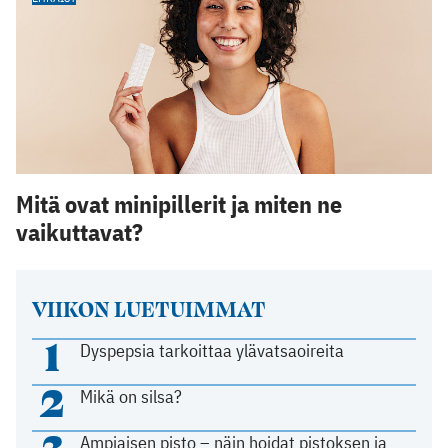
Mitä ovat minipillerit ja miten ne
vaikuttavat?
VIIKON LUETUIMMAT
1
Dyspepsia tarkoittaa ylävatsaoireita
2
Mikä on silsa?
3
Ampiaisen pisto – näin hoidat pistoksen ja