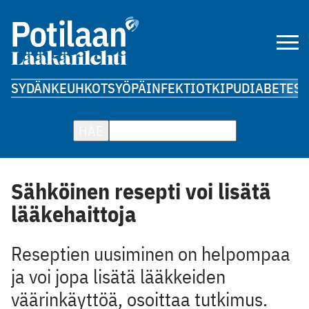
SYDÄN
KEUHKOT
SYÖPÄ
INFEKTIOT
KIPU
DIABETES
A
HAE
Sähköinen resepti voi lisätä
lääkehaittoja
Reseptien uusiminen on helpompaa
ja voi jopa lisätä lääkkeiden
väärinkäyttöä, osoittaa tutkimus.