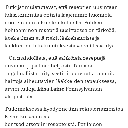
Tutkijat muistuttavat, että reseptien uusintaan
tulisi kiinnittää entistä laajemmin huomiota
nuorempien aikuisten kohdalla. Potilaan
kohtaaminen reseptiä uusittaessa on tärkeää,
koska ilman sitä riskit lääkehaitoista ja
lääkkeiden liikakulutuksesta voivat lisääntyä.
– On mahdollista, että sähköisiä reseptejä
uusitaan jopa liian helposti. Tämä on
ongelmallista erityisesti riippuvuutta ja muita
haittoja aiheuttavien lääkkeiden tapauksessa,
arvioi tutkija
Liisa Laine
Pennsylvanian
yliopistosta.
Tutkimuksessa hyödynnettiin rekisteriaineistoa
Kelan korvaamista
bentsodiatsepiiniresepteistä. Potilaiden