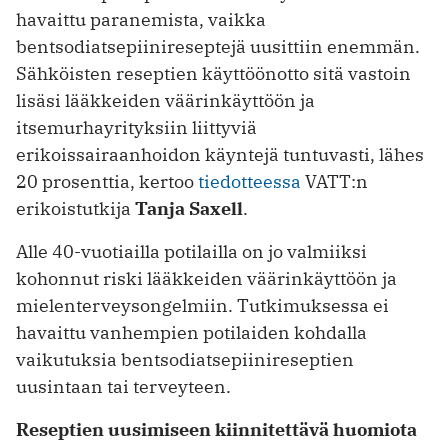
havaittu paranemista, vaikka
bentsodiatsepiinireseptejä uusittiin enemmän.
Sähköisten reseptien käyttöönotto sitä vastoin
lisäsi lääkkeiden väärinkäyttöön ja
itsemurhayrityksiin liittyviä
erikoissairaanhoidon käyntejä tuntuvasti, lähes
20 prosenttia, kertoo
tiedotteessa
VATT:n
erikoistutkija
Tanja Saxell
.
Alle 40-vuotiailla potilailla on jo valmiiksi
kohonnut riski lääkkeiden väärinkäyttöön ja
mielenterveysongelmiin. Tutkimuksessa ei
havaittu vanhempien potilaiden kohdalla
vaikutuksia bentsodiatsepiinireseptien
uusintaan tai terveyteen.
Reseptien uusimiseen kiinnitettävä huomiota