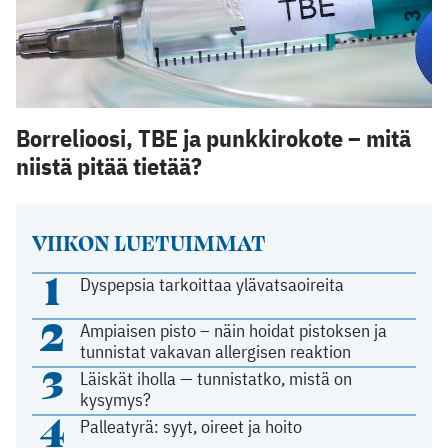
Borrelioosi, TBE ja punkkirokote – mitä
niistä pitää tietää?
VIIKON LUETUIMMAT
1
Dyspepsia tarkoittaa ylävatsaoireita
2
Ampiaisen pisto – näin hoidat pistoksen ja
tunnistat vakavan allergisen reaktion
3
Läiskät iholla — tunnistatko, mistä on
kysymys?
4
Palleatyrä: syyt, oireet ja hoito