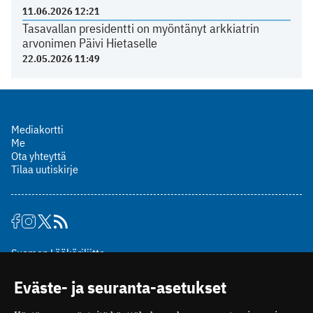
11.06.2026 12:21
Tasavallan presidentti on myöntänyt arkkiatrin
arvonimen Päivi Hietaselle
22.05.2026 11:49
Mediakortti
Me
Ota yhteyttä
Tilaa uutiskirje
Suomen Lääkäriliitto
Mäkelänkatu 2, PL 49
Eväste- ja seuranta-asetukset
00510 Helsinki
puh. (09) 393 091