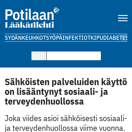
SYDÄN
KEUHKOT
SYÖPÄ
INFEKTIOT
KIPU
DIABETES
A
HAE
Sähköisten palveluiden käyttö
on lisääntynyt sosiaali- ja
terveydenhuollossa
Joka viides asioi sähköisesti sosiaali-
ja terveydenhuollossa viime vuonna.