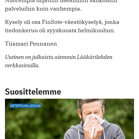
Nuorempia ohjattiin useammin sähköisiin
palveluihin kuin vanhempia.
Kysely oli osa FinSote-väestökyselyä, jonka
tiedonkeruu oli syyskuusta helmikuuhun.
Tiiamari Pennanen
Uutinen on julkaistu aiemmin Lääkärilehden
verkkosivuilla.
Suosittelemme
SIITEPÖLYALLERGIA