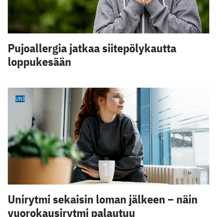
Pujoallergia jatkaa siitepölykautta
loppukesään
UNI
Unirytmi sekaisin loman jälkeen – näin
vuorokausirytmi palautuu