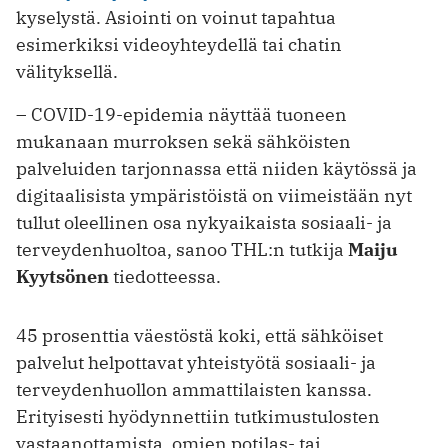
kyselystä. Asiointi on voinut tapahtua
esimerkiksi videoyhteydellä tai chatin
välityksellä.
– COVID-19-epidemia näyttää tuoneen
mukanaan murroksen sekä sähköisten
palveluiden tarjonnassa että niiden käytössä ja
digitaalisista ympäristöistä on viimeistään nyt
tullut oleellinen osa nykyaikaista sosiaali- ja
terveydenhuoltoa, sanoo THL:n tutkija
Maiju
Kyytsönen
tiedotteessa.
45 prosenttia väestöstä koki, että sähköiset
palvelut helpottavat yhteistyötä sosiaali- ja
terveydenhuollon ammattilaisten kanssa.
Erityisesti hyödynnettiin tutkimustulosten
vastaanottamista, omien potilas- tai