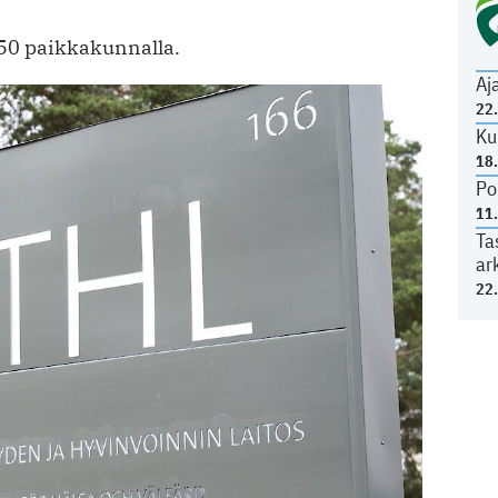
 50 paikkakunnalla.
Aj
22
Ku
18
Po
11
Ta
ar
22