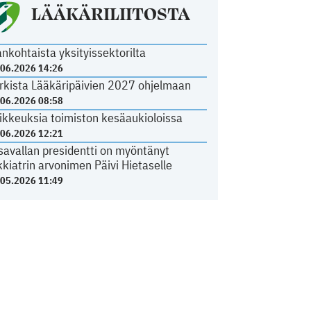
LÄÄKÄRILIITOSTA
ankohtaista yksityissektorilta
.06.2026 14:26
rkista Lääkäripäivien 2027 ohjelmaan
.06.2026 08:58
ikkeuksia toimiston kesäaukioloissa
.06.2026 12:21
savallan presidentti on myöntänyt
kkiatrin arvonimen Päivi Hietaselle
.05.2026 11:49