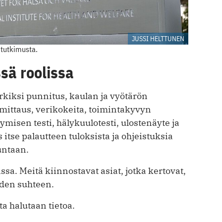
JUSSI HELTTUNEN
-tutkimusta.
sä roolissa
kiksi punnitus, kaulan ja vyötärön
ittaus, verikokeita, toimintakyvyn
misen testi, hälykuulotesti, ulostenäyte ja
 itse palautteen tuloksista ja ohjeistuksia
untaan.
ssa. Meitä kiinnostavat asiat, jotka kertovat,
yden suhteen.
 halutaan tietoa.