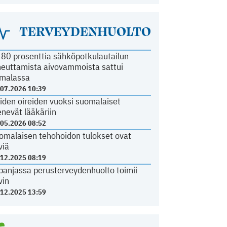
TERVEYDENHUOLTO
i 80 prosenttia sähköpotkulautailun
heuttamista aivovammoista sattui
malassa
.07.2026 10:39
iden oireiden vuoksi suomalaiset
nevät lääkäriin
.05.2026 08:52
omalaisen tehohoidon tulokset ovat
viä
.12.2025 08:19
panjassa perusterveydenhuolto toimii
vin
.12.2025 13:59