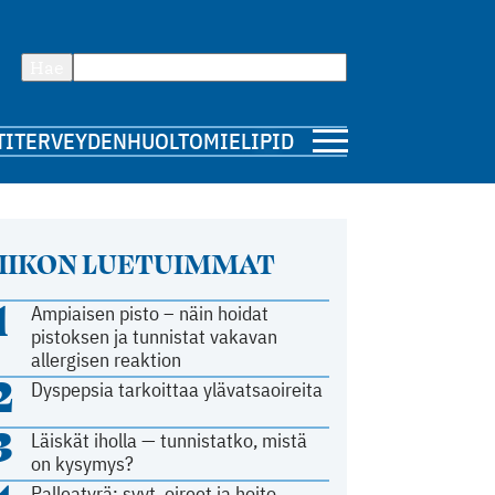
Hae
TI
TERVEYDENHUOLTO
MIELIPIDE
IIKON LUETUIMMAT
1
Ampiaisen pisto – näin hoidat
pistoksen ja tunnistat vakavan
allergisen reaktion
2
Dyspepsia tarkoittaa ylävatsaoireita
3
Läiskät iholla — tunnistatko, mistä
on kysymys?
Palleatyrä: syyt, oireet ja hoito