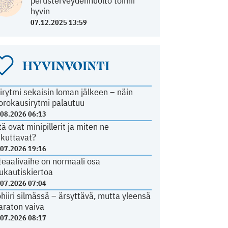
perusterveydenhuolto toimii
hyvin
07.12.2025 13:59
HYVINVOINTI
irytmi sekaisin loman jälkeen – näin
orokausirytmi palautuu
.08.2026 06:13
tä ovat minipillerit ja miten ne
ikuttavat?
.07.2026 19:16
teaalivaihe on normaali osa
ukautiskiertoa
.07.2026 07:04
ohiiri silmässä – ärsyttävä, mutta yleensä
araton vaiva
.07.2026 08:17