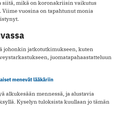
oa siitä, mikä on koronakriisin vaikutus
. Viime vuosina on tapahtunut monia
istynyt.
uvassa
elä johonkin jatkotutkimukseen, kuten
eystarkastukseen, juomatapahaastatteluun
aiset menevät lääkäriin
tyä alkukesään mennessä, ja alustavia
ksyllä. Kyselyn tuloksista kuullaan jo tämän