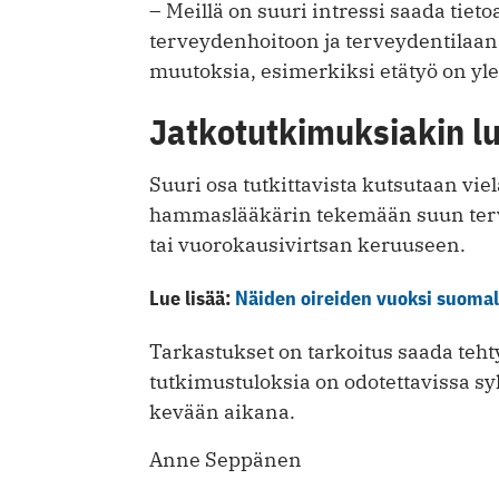
– Meillä on suuri intressi saada tiet
terveydenhoitoon ja terveydentilaan
muutoksia, esimerkiksi etätyö on yle
Jatkotutkimuksiakin l
Suuri osa tutkittavista kutsutaan vi
hammaslääkärin tekemään suun terv
tai vuorokausivirtsan keruuseen.
Lue lisää:
Näiden oireiden vuoksi suomal
Tarkastukset on tarkoitus saada teh
tutkimustuloksia on odotettavissa sy
kevään aikana.
Anne Seppänen