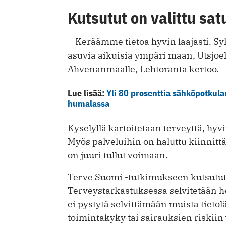
Kutsutut on valittu sa
– Keräämme tietoa hyvin laajasti. Sy
asuvia aikuisia ympäri maan, Utsjoel
Ahvenanmaalle, Lehtoranta kertoo.
Lue lisää:
Yli 80 prosenttia sähköpotkul
humalassa
Kyselyllä kartoitetaan terveyttä, hyvi
Myös palveluihin on haluttu kiinnit
on juuri tullut voimaan.
Terve Suomi -tutkimukseen kutsutut 
Terveystarkastuksessa selvitetään he
ei pystytä selvittämään muista tietol
toimintakyky tai sairauksien riskiin 