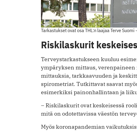
Tarkastukset ovat osa THL:n laajaa Terve Suomi 
Riskilaskurit keskeises
Terveystarkastukseen kuuluu esimer
ympäryksen mittaus, verenpaineen m
mittauksia, tarkkaavuuden ja keskitty
spirometriat. Tutkittavat saavat myös
esimerkiksi painonhallintaan ja liik
– Riskilaskurit ovat keskeisessä rooli
mitä on odotettavissa väestön terve
Myös koronapandemian vaikutuksista