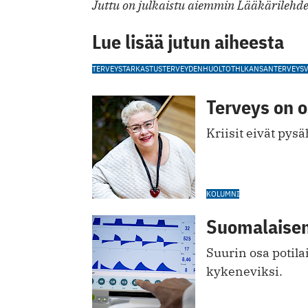
Juttu on julkaistu aiemmin Lääkärilehde
Lue lisää jutun aiheesta
TERVEYSTARKASTUS
TERVEYDENHUOLTO
THL
KANSANTERVEYS
Terveys on o
Kriisit eivät pysä
KOLUMNI
Suomalaisen
Suurin osa potila
kykeneviksi.