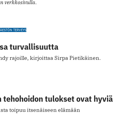
n verkkosivulla.
VÄESTÖN TERVEYS
sa turvallisuutta
hdy rajoille, kirjoittaa Sirpa Pietikäinen.
 tehohoidon tulokset ovat hyviä
ista toipuu itsenäiseen elämään