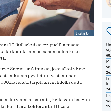
Lääkärilehti
Un
suu 10 000 aikuista eri puolilta maata
vu
ka tarkoituksena on saada tietoa koko
05
tä.
Mi
va
erve Suomi -tutkimusta, joka alkoi viime
26
iasta aikuista pyydettiin vastaamaan
Lu
00:lle heistä tarjotaan mahdollisuutta
ku
24
El
ia, terveitä tai sairaita, keitä vain haaviin
va
 lääkäri
Lara Lehtoranta
THL:stä.
15