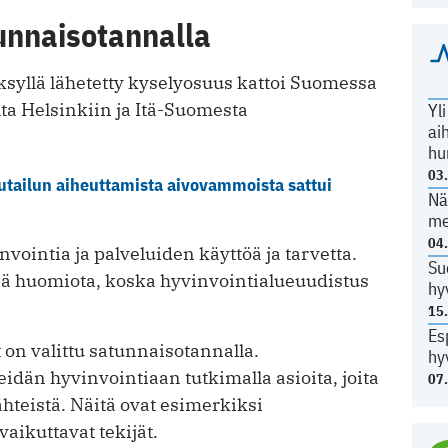
tunnaisotannalla
ksyllä lähetetty kyselyosuus kattoi Suomessa
ta Helsinkiin ja Itä-Suomesta
Yl
ai
hu
03
autailun aiheuttamista aivovammoista sattui
Nä
me
04
nvointia ja palveluiden käyttöä ja tarvetta.
Su
tää huomiota, koska hyvinvointialueuudistus
hy
15
Es
on valittu satunnaisotannalla.
hy
idän hyvinvointiaan tutkimalla asioita, joita
07
ähteistä. Näitä ovat esimerkiksi
vaikuttavat tekijät.