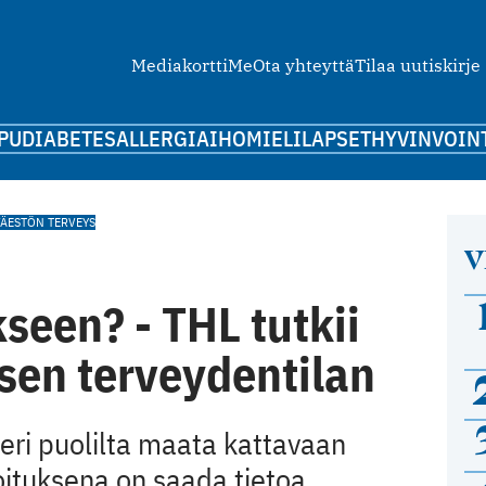
Mediakortti
Me
Ota yhteyttä
Tilaa uutiskirje
PU
DIABETES
ALLERGIA
IHO
MIELI
LAPSET
HYVINVOIN
VÄESTÖN TERVEYS
V
een? ­­­- THL tutkii
sen terveydentilan
eri puolilta maata kattavaan
oituksena on saada tietoa