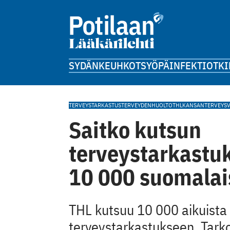
SYDÄN
KEUHKOT
SYÖPÄ
INFEKTIOT
KI
TERVEYSTARKASTUS
TERVEYDENHUOLTO
THL
KANSANTERVEYS
Saitko kutsun
terveystarkastuks
10 000 suomalai
THL kutsuu 10 000 aikuista 
terveystarkastukseen. Tark