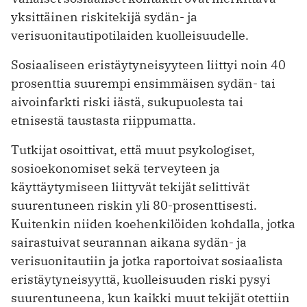
yksittäinen riskitekijä sydän- ja
verisuonitautipotilaiden kuolleisuudelle.
Sosiaaliseen eristäytyneisyyteen liittyi noin 40
prosenttia suurempi ensimmäisen sydän- tai
aivoinfarkti riski iästä, sukupuolesta tai
etnisestä taustasta riippumatta.
Tutkijat osoittivat, että muut psykologiset,
sosioekonomiset sekä terveyteen ja
käyttäytymiseen liittyvät tekijät selittivät
suurentuneen riskin yli 80-prosenttisesti.
Kuitenkin niiden koehenkilöiden kohdalla, jotka
sairastuivat seurannan aikana sydän- ja
verisuonitautiin ja jotka raportoivat sosiaalista
eristäytyneisyyttä, kuolleisuuden riski pysyi
suurentuneena, kun kaikki muut tekijät otettiin