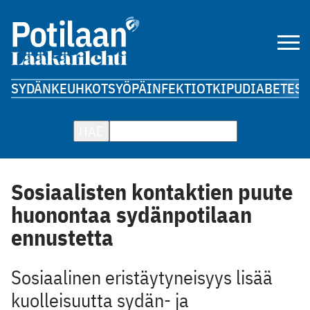
SYDÄN
KEUHKOT
SYÖPÄ
INFEKTIOT
KIPU
DIABETES
A
HAE
Sosiaalisten kontaktien puute
huonontaa sydänpotilaan
ennustetta
Sosiaalinen eristäytyneisyys lisää
kuolleisuutta sydän- ja