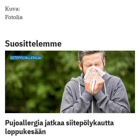
Kuva:
Fotolia
Suosittelemme
SIITEPÖLYALLERGIA
Pujoallergia jatkaa siitepölykautta
loppukesään