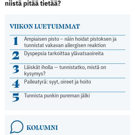
niistä pitää tietää?
VIIKON LUETUIMMAT
1
Ampiaisen pisto – näin hoidat pistoksen ja
tunnistat vakavan allergisen reaktion
2
Dyspepsia tarkoittaa ylävatsaoireita
3
Läiskät iholla — tunnistatko, mistä on
kysymys?
4
Palleatyrä: syyt, oireet ja hoito
5
Tunnista punkin pureman jälki
KOLUMNI