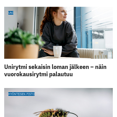
UNI
Unirytmi sekaisin loman jälkeen – näin
vuorokausirytmi palautuu
HYÖNTEISEN PISTO