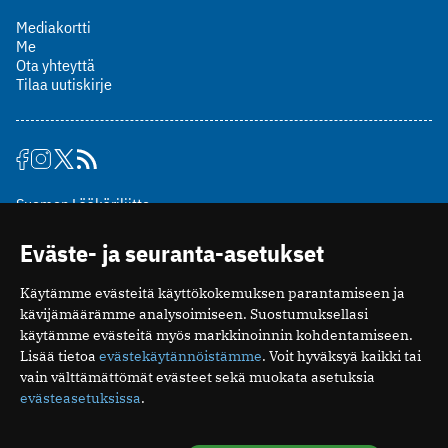
Mediakortti
Me
Ota yhteyttä
Tilaa uutiskirje
Suomen Lääkäriliitto
Mäkelänkatu 2, PL 49
Eväste- ja seuranta-asetukset
00510 Helsinki
puh. (09) 393 091
Käytämme evästeitä käyttökokemuksen parantamiseen ja
toimitus@potilaanlaakarilehti.fi
kävijämäärämme analysoimiseen. Suostumuksellasi
käytämme evästeitä myös markkinoinnin kohdentamiseen.
ISSN 2323-9476
Lisää tietoa
evästekäytännöistämme
. Voit hyväksyä kaikki tai
vain välttämättömät evästeet sekä muokata asetuksia
evästeasetuksissa
.