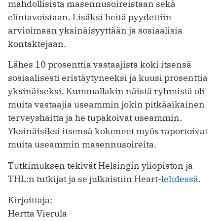
mahdollisista masennusoireistaan sekä
elintavoistaan. Lisäksi heitä pyydettiin
arvioimaan yksinäisyyttään ja sosiaalisia
kontaktejaan.
Lähes 10 prosenttia vastaajista koki itsensä
sosiaalisesti eristäytyneeksi ja kuusi prosenttia
yksinäiseksi. Kummallakin näistä ryhmistä oli
muita vastaajia useammin jokin pitkäaikainen
terveyshaitta ja he tupakoivat useammin.
Yksinäisiksi itsensä kokeneet myös raportoivat
muita useammin masennusoireita.
Tutkimuksen tekivät Helsingin yliopiston ja
THL:n tutkijat ja se julkaistiin Heart-
lehdessä
.
Kirjoittaja:
Hertta Vierula