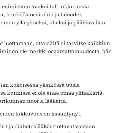
esimiesten avuksi tuli tukku uusia
n, henkilöstöasioihin ja talouden
iemen yllätykseksi, uhaksi ja päätösvallan
t luottamaan, että näitä ei tarvitse kaik­kien
ytäminen ole merkki osaamattomuudesta, hän
an kokoisessa yksikössä uusia
sa kunnissa ei ole enää omaa ylilääkäriä.
purikunnan nuorta lääkäriä.
eiden liikkuvuus on lisääntynyt.
rit ja diabeteslääkärit ottavat vastaan