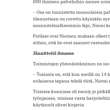
000 ihmisen palveluihin menee noin
– Osa on tunnistettu monenlaisia pal
tilannettaan on ruvettu käymään sys
suunnitelmallisemmin läpi, Niemi ke
Potilaat ovat Niemen mukaan olleet t
siihen, että he ovat saaneet vastuuh
Jännitteitä ilmassa
Toimintojen yhtenäistäminen on iso t
– Tosiasia on, että kun meillä on 14
erilaisena tapana tehdä töitä, Niemi
Toisissa kunnissa oli menty jo pitkäll
työnjaossa, toisissa vasta harjoitelt
käytännöt olivat kirjavia.