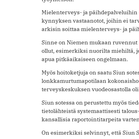
Mielenterveys- ja päihdepalveluihi
kynnyksen vastaanotot, joihin ei tarv
arkisin soittaa mielenterveys- ja päi
Sinne on Niemen mukaan ruvennut tu
ollut, esimerkiksi nuorilta miehiltä
apua pitkäaikaiseen ­ongelmaan.
Myös hoitoketjuja on saatu Siun sote
lonkkamurtumapotilaan kokonaishoit
terveyskeskuksen vuodeosastolla oli 
Siun sotessa on perustettu myös tied
tietolähteistä systemaattisesti talous
kansallisia raportointitarpeita varten
On esimerkiksi selvinnyt, että Siun