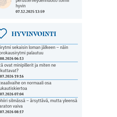
perusterveydenhuolto toimii
hyvin
07.12.2025 13:59
HYVINVOINTI
irytmi sekaisin loman jälkeen – näin
orokausirytmi palautuu
.08.2026 06:13
tä ovat minipillerit ja miten ne
ikuttavat?
.07.2026 19:16
teaalivaihe on normaali osa
ukautiskiertoa
.07.2026 07:04
ohiiri silmässä – ärsyttävä, mutta yleensä
araton vaiva
.07.2026 08:17