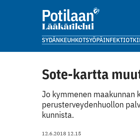
SYDÄN
KEUHKOT
SYÖPÄ
INFEKTIOT
KI
Sote-kartta muut
Jo kymmenen maakunnan ko
perusterveydenhuollon palv
kunnista.
12.6.2018 12.15