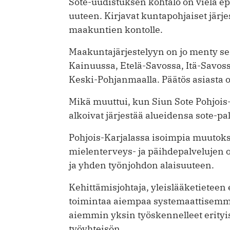
Sote-uudistuksen kohtalo on vielä e
uuteen. Kirjavat kuntapohjaiset järjes
maakuntien kontolle.
Maakuntajärjestelyyn on jo menty sei
Kainuussa, Etelä-Savossa, Itä-Savoss
Keski-Pohjanmaalla. Päätös asiasta
Mikä muuttui, kun Siun Sote Pohjois
alkoivat järjestää alueidensa sote-p
Pohjois-Karjalassa isoimpia muutoksi
mielenterveys- ja päihdepalvelujen 
ja yhden työnjohdon alaisuuteen.
Kehittämisjohtaja, yleislääketieteen
toimintaa aiempaa systemaattisemm
aiemmin yksin työskennelleet erityi
työyhteisön.