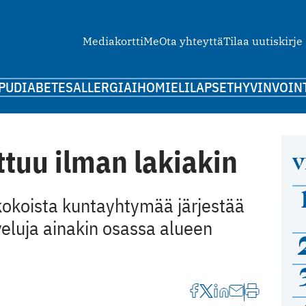
Mediakortti
Me
Ota yhteyttä
Tilaa uutiskirje
PU
DIABETES
ALLERGIA
IHO
MIELI
LAPSET
HYVINVOIN
tuu ilman lakiakin
V
koista kuntayhtymää järjestää
eluja ainakin osassa alueen