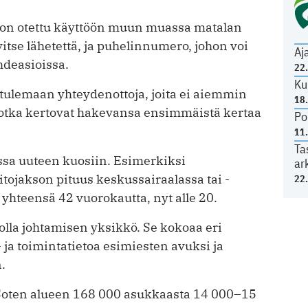
n on otettu käyttöön muun muassa matalan
itse lähetettä, ja puhelinnumero, johon voi
Aj
hdeasioissa.
22
Ku
lemaan yhteydenottoja, joita ei aiemmin
18
, jotka kertovat hakevansa ensimmäistä kertaa
Po
11
Ta
ssa uuteen kuosiin. Esimerkiksi
ar
ojakson pituus keskussairaalassa tai ­
22
­yhteensä 42 vuorokautta, nyt alle 20.
olla johtamisen yksikkö. Se kokoaa eri
- ja toimintatietoa esimiesten avuksi ja
.
 Soten alueen 168 000 asukkaasta 14 000–15