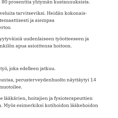
 80 prosenttia yhtymän kustannuksista.
veluita tarvitseviksi. Heidän kokonais­
temaattisesti ja aiempaa
rtoo.
yytyväisiä uudenlaiseen työotteeseen ja
enkilön apua asioittensa hoitoon.
yö, joka edelleen jatkuu.
 kuntaa, perusterveydenhuolto näyttäytyi 14
 muotoilee.
e lääkärien, hoitajien ja fysioterapeuttien
iin. Myös esimerkiksi kotihoidon lääkehoidon