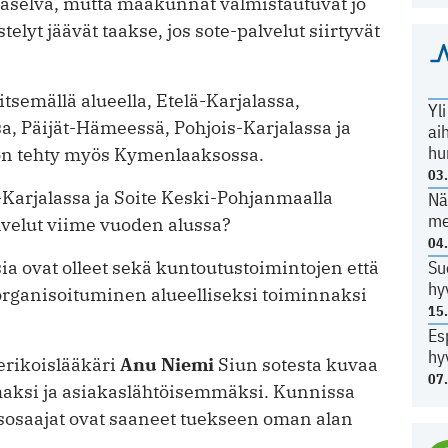
päselvä, mutta maakunnat valmistautuvat jo
telyt jäävät taakse, jos sote-palvelut siirtyvät
tsemällä alueella, Etelä-Karjalassa,
Yl
a, Päijät-Hämeessä, Pohjois-Karjalassa ja
ai
hu
 on tehty myös Kymenlaaksossa.
03
-Karjalassa ja Soite Keski-Pohjanmaalla
Nä
me
alvelut viime vuoden alussa?
04
a ovat olleet sekä kuntoutustoimintojen että
Su
hy
organisoituminen alueelliseksi toiminnaksi
15
Es
hy
 erikoislääkäri
Anu Niemi
Siun sotesta kuvaa
07
aksi ja asiakaslähtöisemmäksi. Kunnissa
sosaajat ovat saaneet tuekseen oman alan