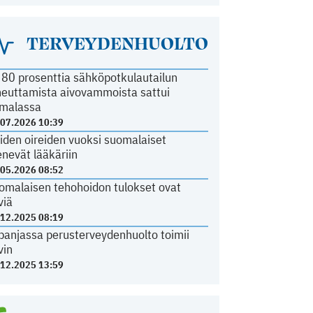
TERVEYDENHUOLTO
i 80 prosenttia sähköpotkulautailun
heuttamista aivovammoista sattui
malassa
.07.2026 10:39
iden oireiden vuoksi suomalaiset
nevät lääkäriin
.05.2026 08:52
omalaisen tehohoidon tulokset ovat
viä
.12.2025 08:19
panjassa perusterveydenhuolto toimii
vin
.12.2025 13:59