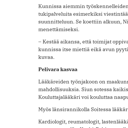
Kunnissa aiemmin työskennelleiden 
tukipalveluita esimerkiksi viestintää
suunnitteluun. Se koettiin alkuun, N
menettämiseksi.
– Kestää aikansa, että toimijat oppiva
kunnissa itse miettiä eikä avun py
kuvaa.
Pelivara kasvaa
Lääkäreiden työnjakoon on maakunn
mahdollisuuksia. Siun sotessa kaikis
Kouluttajalääkäri voi kouluttaa naa
Myös länsirannikolla Soitessa lääkär
Kardiologit, reumatologit, lastenlääkä