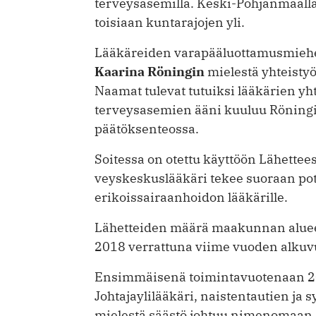
terveysasemilla. Keski-Pohjanmaalla
toisiaan kuntarajojen yli.
Lääkäreiden varapääluottamusmiehe
Kaarina Röningin
mielestä yhteistyö
Naamat tulevat tutuiksi lääkärien y
terveysasemien ääni kuuluu Röning
päätöksenteossa.
Soitessa on otettu käyttöön Lähetteest
veyskeskuslääkäri tekee suoraan pot
erikoissairaanhoidon lääkärille.
Lähetteiden määrä maakunnan alueel
2018 verrattuna viime vuoden alkuv
Ensimmäisenä toimintavuotenaan 20
Johtajaylilääkäri, naistentautien ja 
mielestä säästö johtuu nimenomaan So