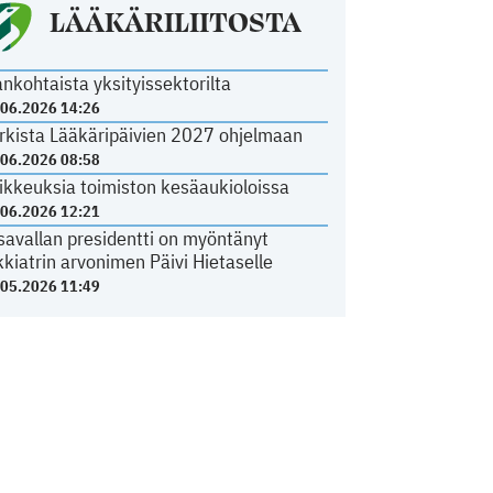
LÄÄKÄRILIITOSTA
ankohtaista yksityissektorilta
.06.2026 14:26
rkista Lääkäripäivien 2027 ohjelmaan
.06.2026 08:58
ikkeuksia toimiston kesäaukioloissa
.06.2026 12:21
savallan presidentti on myöntänyt
kkiatrin arvonimen Päivi Hietaselle
.05.2026 11:49