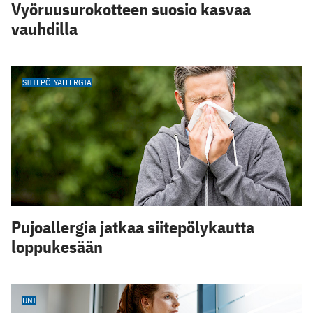
Vyöruusurokotteen suosio kasvaa
vauhdilla
SIITEPÖLYALLERGIA
Pujoallergia jatkaa siitepölykautta
loppukesään
UNI