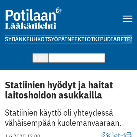
SYDÄN
KEUHKOT
SYÖPÄ
INFEKTIOT
KIPU
DIABETES
A
HAE
Statiinien hyödyt ja haitat
laitoshoidon asukkailla
Statiinien käyttö oli yhteydessä
vähäisempään kuolemanvaaraan.
1.6.2020 12.00