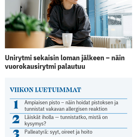
Unirytmi sekaisin loman jälkeen – näin
vuorokausirytmi palautuu
VIIKON LUETUIMMAT
1
Ampiaisen pisto – näin hoidat pistoksen ja
tunnistat vakavan allergisen reaktion
2
Läiskät iholla — tunnistatko, mistä on
kysymys?
3
Palleatyrä: syyt, oireet ja hoito