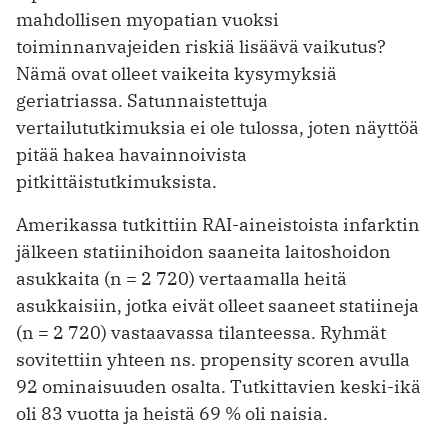
mahdollisen myopatian vuoksi
toiminnanvajeiden riskiä lisäävä vaikutus?
Nämä ovat olleet vaikeita kysymyksiä
geriatriassa. Satunnaistet­tuja
vertailututkimuksia ei ole tulossa, joten näyttöä
pitää hakea havainnoivista
pitkittäistutkimuksista.
Amerikassa tutkittiin RAI-aineistoista infarktin
jälkeen statiinihoidon saaneita laitoshoidon
asukkaita (n = 2 720) vertaamalla heitä
asukkaisiin, jotka eivät olleet saaneet statiineja
(n = 2 720) vastaavassa tilanteessa. Ryhmät
sovitettiin yhteen ns. propensity scoren avulla
92 ominaisuuden osalta. Tutkittavien keski-ikä
oli 83 vuotta ja heistä 69 % oli naisia.