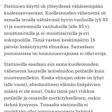
Statiinien käyttö oli yhteydessä vähäisempään
kuolemanvaaraan. Kuolleisuuden vähenemä oli
samalla tavalla nähtävissä hyvin vanhoilla (yli 85
v) ja nuoremmilla vanhuksilla (alle 85 v),
muistisairailla ja ei-muistisairailla ja eri
sukupuolilla. Tämä vastasi keskimäärin 16
päivän lisääntynyttä elinaikaa. ­Sairaalaan
joutumisissa tai toiminnan­vajeissa ei ollut eroja.
Statiineilla saadaan siis sama kuolleisuuden
vähenemä hauraille laitoshoidon potilaille kuin
nuoremmillekin. Koska elinajan odote on lyhyt
(alle vuosi), absoluuttinen elämän lisäpäivien
määrä ei ole suuri. Onko tämä pari viikkoa
potilaille ja omaisille merkityksellinen, onkin
tärkeä kysymys. Toisaalta statiineilla ei
myöskään ollut toiminnanvajeita lisäävää