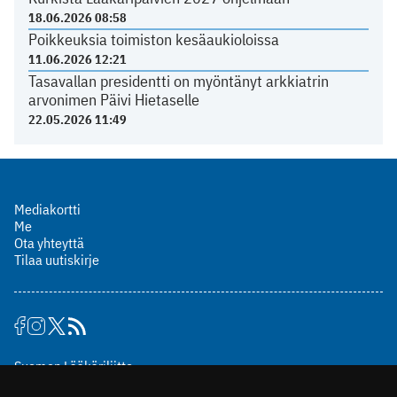
18.06.2026 08:58
Poikkeuksia toimiston kesäaukioloissa
11.06.2026 12:21
Tasavallan presidentti on myöntänyt arkkiatrin
arvonimen Päivi Hietaselle
22.05.2026 11:49
Mediakortti
Me
Ota yhteyttä
Tilaa uutiskirje
Suomen Lääkäriliitto
Mäkelänkatu 2, PL 49