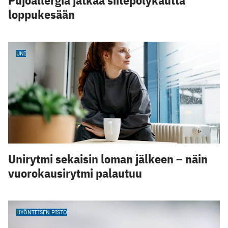
Pujoallergia jatkaa siitepölykautta
loppukesään
UNI
Unirytmi sekaisin loman jälkeen – näin
vuorokausirytmi palautuu
HYÖNTEISEN PISTO