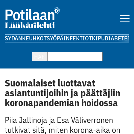
SYDÄN
KEUHKOT
SYÖPÄ
INFEKTIOT
KIPU
DIABETES
A
HAE
Suomalaiset luottavat
asiantuntijoihin ja päättäjiin
koronapandemian hoidossa
Piia Jallinoja ja Esa Väliverronen
tutkivat sitä, miten korona-aika on