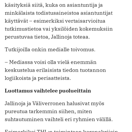
käsityksiä siitä, kuka on asiantuntija ja
minkälaista todistusaineistoa asiantuntijat
käyttävät – esimerkiksi vertaisarvioitua
tutkimustietoa vai yksilöiden kokemuksiin
perustuvaa tietoa, Jallinoja toteaa.
Tutkijoilla onkin medialle toivomus.
– Mediassa voisi olla vielä enemmän
keskustelua erilaisista tiedon tuotannon
logiikoista ja periaatteista.
Luottamus vaihtelee puolueittain
Jallinoja ja Väliverronen halusivat myös
pureutua tarkemmin siihen, miten
suhtautuminen vaihteli eri ryhmien välillä.
Esimerkiksi THL:n toimintaan koronakriisin