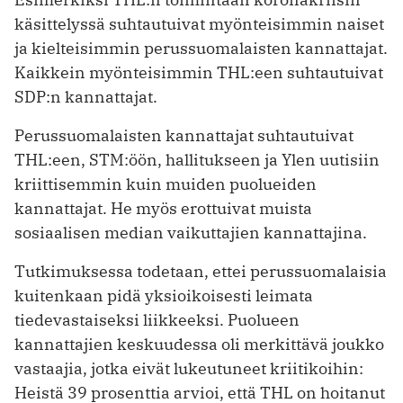
käsittelyssä suhtautuivat myönteisimmin naiset
ja kielteisimmin perussuomalaisten kannattajat.
Kaikkein myönteisimmin THL:een suhtautuivat
SDP:n kannattajat.
Perussuomalaisten kannattajat suhtautuivat
THL:een, STM:öön, hallitukseen ja Ylen uutisiin
kriittisemmin kuin muiden puolueiden
kannattajat. He myös erottuivat muista
sosiaalisen median vaikuttajien kannattajina.
Tutkimuksessa todetaan, ettei perussuomalaisia
kuitenkaan pidä yksioikoisesti leimata
tiedevastaiseksi liikkeeksi. Puolueen
kannattajien keskuudessa oli merkittävä joukko
vastaajia, jotka eivät lukeutuneet kriitikoihin:
Heistä 39 prosenttia arvioi, että THL on hoitanut