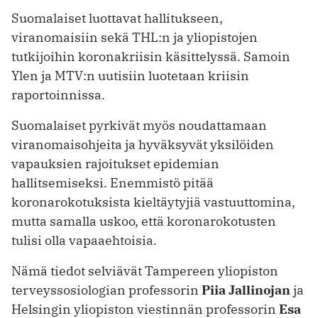
Suomalaiset luottavat hallitukseen,
viranomaisiin sekä THL:n ja yliopistojen
tutkijoihin koronakriisin käsittelyssä. Samoin
Ylen ja MTV:n uutisiin luotetaan kriisin
raportoinnissa.
Suomalaiset pyrkivät myös noudattamaan
viranomaisohjeita ja hyväksyvät yksilöiden
vapauksien rajoitukset epidemian
hallitsemiseksi. Enemmistö pitää
koronarokotuksista kieltäytyjiä vastuuttomina,
mutta samalla uskoo, että koronarokotusten
tulisi olla vapaaehtoisia.
Nämä tiedot selviävät Tampereen yliopiston
terveyssosiologian professorin
Piia Jallinojan
ja
Helsingin yliopiston viestinnän professorin
Esa