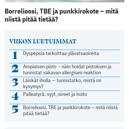
Borrelioosi, TBE ja punkkirokote – mitä
niistä pitää tietää?
VIIKON LUETUIMMAT
1
Dyspepsia tarkoittaa ylävatsaoireita
2
Ampiaisen pisto – näin hoidat pistoksen ja
tunnistat vakavan allergisen reaktion
3
Läiskät iholla — tunnistatko, mistä on
kysymys?
4
Palleatyrä: syyt, oireet ja hoito
5
Borrelioosi, TBE ja punkkirokote – mitä niistä
pitää tietää?