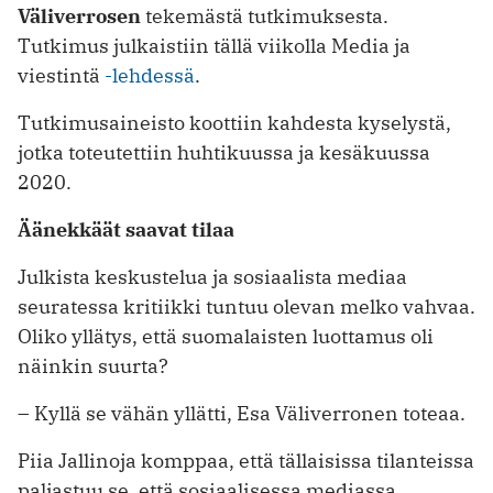
Väliverrosen
tekemästä tutkimuksesta.
Tutkimus julkaistiin tällä viikolla Media ja
viestintä
-lehdessä
.
Tutkimusaineisto koottiin kahdesta kyselystä,
jotka toteutettiin huhtikuussa ja kesäkuussa
2020.
Äänekkäät saavat tilaa
Julkista keskustelua ja sosiaalista mediaa
seuratessa kritiikki tuntuu olevan melko vahvaa.
Oliko yllätys, että suomalaisten luottamus oli
näinkin suurta?
– Kyllä se vähän yllätti, Esa Väliverronen toteaa.
Piia Jallinoja komppaa, että tällaisissa tilanteissa
paljastuu se, että sosiaalisessa mediassa