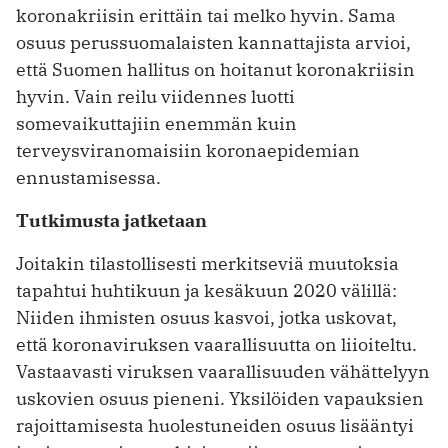
koronakriisin erittäin tai melko hyvin. Sama
osuus perussuomalaisten kannattajista arvioi,
että Suomen hallitus on hoitanut koronakriisin
hyvin. Vain reilu viidennes luotti
somevaikuttajiin enemmän kuin
terveysviranomaisiin koronaepidemian
ennustamisessa.
Tutkimusta jatketaan
Joitakin tilastollisesti merkitseviä muutoksia
tapahtui huhtikuun ja kesäkuun 2020 välillä:
Niiden ihmisten osuus kasvoi, jotka uskovat,
että koronaviruksen vaarallisuutta on liioiteltu.
Vastaavasti viruksen vaarallisuuden vähättelyyn
uskovien osuus pieneni. Yksilöiden vapauksien
rajoittamisesta huolestuneiden osuus lisääntyi