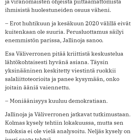
ja viranomaisten ohjeista piittaamattomista
ihmisistä huolestuneiden osuus väheni.
– Erot huhtikuun ja kesäkuun 2020 välillä eivät
kuitenkaan ole suuria. Perusluottamus säilyi
enemmistön parissa, Jallinoja sanoo.
Esa Väliverronen pitää kriittistä keskustelua
lähtökohtaisesti hyvänä asiana. Täysin
yksinääninen keskitetty viestintä ruokkii
salaliittoteorioita ja panee kysymään, onko
joitain ääniä vaiennettu.
– Moniäänisyys kuuluu demokratiaan.
Jallinoja ja Väliverronen jatkavat tutkimustaan.
Kolmas kysely tehtiin lokakuussa, mutta sen
tuloksia ei ole vielä analysoitu. Neljäs kysely on
juuri saatu tehtyä.