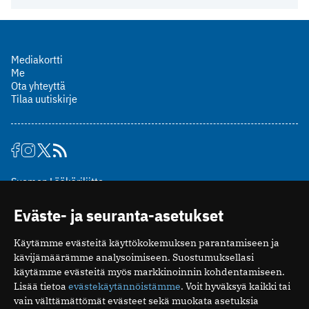
Mediakortti
Me
Ota yhteyttä
Tilaa uutiskirje
Suomen Lääkäriliitto
Mäkelänkatu 2, PL 49
Eväste- ja seuranta-asetukset
00510 Helsinki
puh. (09) 393 091
Käytämme evästeitä käyttökokemuksen parantamiseen ja
toimitus@potilaanlaakarilehti.fi
kävijämäärämme analysoimiseen. Suostumuksellasi
käytämme evästeitä myös markkinoinnin kohdentamiseen.
ISSN 2323-9476
Lisää tietoa
evästekäytännöistämme
. Voit hyväksyä kaikki tai
vain välttämättömät evästeet sekä muokata asetuksia