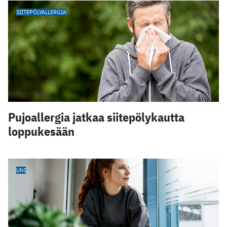
SIITEPÖLYALLERGIA
Pujoallergia jatkaa siitepölykautta
loppukesään
UNI