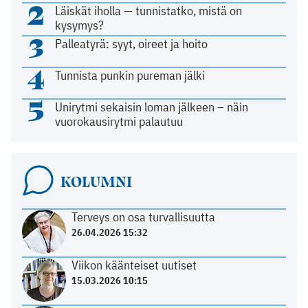
2
Läiskät iholla — tunnistatko, mistä on
kysymys?
3
Palleatyrä: syyt, oireet ja hoito
4
Tunnista punkin pureman jälki
5
Unirytmi sekaisin loman jälkeen – näin
vuorokausirytmi palautuu
KOLUMNI
Terveys on osa turvallisuutta
26.04.2026 15:32
Viikon käänteiset uutiset
15.03.2026 10:15