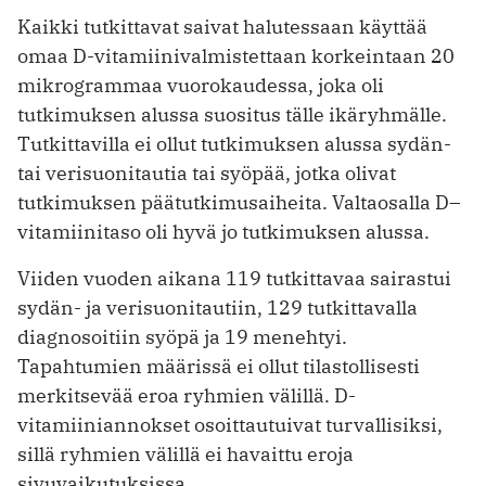
Kaikki tutkittavat saivat halutessaan käyttää
omaa D-vitamiinivalmistettaan korkeintaan 20
mikrogrammaa vuorokaudessa, joka oli
tutkimuksen alussa suositus tälle ikäryhmälle.
Tutkittavilla ei ollut tutkimuksen alussa sydän-
tai verisuonitautia tai syöpää, jotka olivat
tutkimuksen päätutkimusaiheita. Valtaosalla D–
vitamiinitaso oli hyvä jo tutkimuksen alussa.
Viiden vuoden aikana 119 tutkittavaa sairastui
sydän- ja verisuonitautiin, 129 tutkittavalla
diagnosoitiin syöpä ja 19 menehtyi.
Tapahtumien määrissä ei ollut tilastollisesti
merkitsevää eroa ryhmien välillä. D-
vitamiiniannokset osoittautuivat turvallisiksi,
sillä ryhmien välillä ei havaittu eroja
sivuvaikutuksissa.