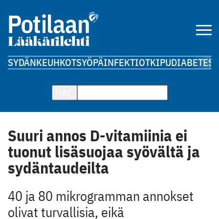
SYDÄN
KEUHKOT
SYÖPÄ
INFEKTIOT
KIPU
DIABETES
A
HAE
Suuri annos D-vitamiinia ei
tuonut lisäsuojaa syövältä ja
sydäntaudeilta
40 ja 80 mikrogramman annokset
olivat turvallisia, eikä