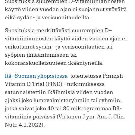
Suosituksia suurempien D-vitamiiiniannosten
käyttö viiden vuoden ajan ei suojannut syövältä
eikä sydän- ja verisuonitaudeilta.
Suosituksia merkittävästi suurempien D–
vitamiiniannosten käyttö viiden vuoden ajan ei
vaikuttanut sydän– ja verisuonitautien tai
syöpien ilmaantumiseen tai
kokonaiskuolleisuuteen ikääntyneillä.
Itä–Suomen yliopistossa
toteutetussa Finnish
Vitamin D Trial (FIND) –tutkimuksessa
satunnaistettiin ikäihmisiä viiden vuoden
ajaksi joko lumevalmisteryhmiin tai ryhmiin,
jotka saivat joko 40 tai 80 mikrogrammaa D3-
vitamiinia päivässä (Virtanen J ym. Am. J. Clin.
Nutr. 4.1.2022).