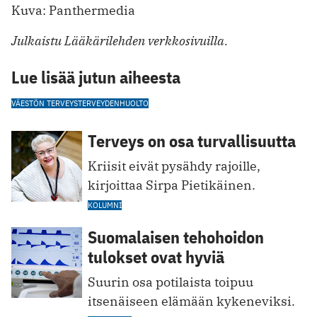
Kuva: Panthermedia
Julkaistu Lääkärilehden verkkosivuilla.
Lue lisää jutun aiheesta
VÄESTÖN TERVEYS
TERVEYDENHUOLTO
Terveys on osa turvallisuutta
Kriisit eivät pysähdy rajoille,
kirjoittaa Sirpa Pietikäinen.
KOLUMNI
Suomalaisen tehohoidon
tulokset ovat hyviä
Suurin osa potilaista toipuu
itsenäiseen elämään kykeneviksi.