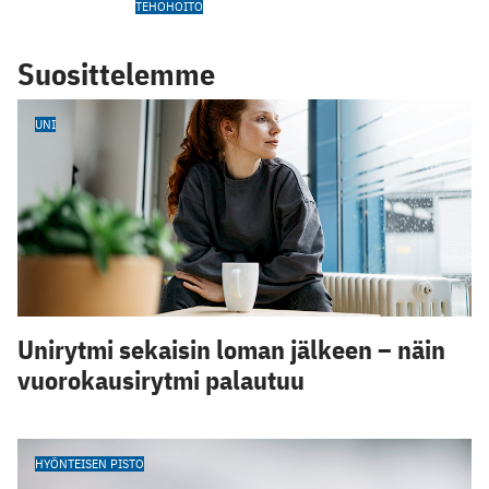
TEHOHOITO
Suosittelemme
UNI
Unirytmi sekaisin loman jälkeen – näin
vuorokausirytmi palautuu
HYÖNTEISEN PISTO