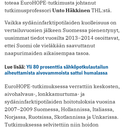
toteaa EuroHOPE-tutkimusta johtanut
tutkimusprofessori
Unto Häkkinen
THL:stä.
Vaikka sydäninfarktipotilaiden kuolleisuus on
vertailuvuosien jälkeen Suomessa pienentynyt,
uusimmat tiedot vuosilta 2013–2014 osoittavat,
ettei Suomi ole vieläkään saavuttanut
naapurimaiden aikaisempaa tasoa.
Lue lisää:
Yli 80 prosenttia sähköpotkulautailun
aiheuttamista aivovammoista sattui humalassa
EuroHOPE-tutkimuksessa verrattiin keskosten,
aivohalvaus-, lonkkamurtuma- ja
sydäninfarktipotilaiden hoitotuloksia vuosina
2007–2009 Suomessa, Hollannissa, Italiassa,
Norjassa, Ruotsissa, Skotlannissa ja Unkarissa.
Tutkimuksessa selvitettiin niin hoidon