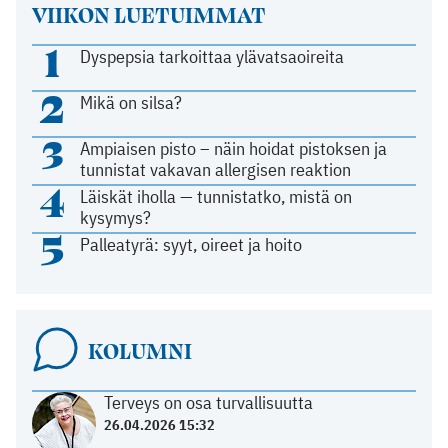
VIIKON LUETUIMMAT
1
Dyspepsia tarkoittaa ylävatsaoireita
2
Mikä on silsa?
3
Ampiaisen pisto – näin hoidat pistoksen ja
tunnistat vakavan allergisen reaktion
4
Läiskät iholla — tunnistatko, mistä on
kysymys?
5
Palleatyrä: syyt, oireet ja hoito
KOLUMNI
Terveys on osa turvallisuutta
26.04.2026 15:32