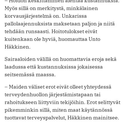
– Hoidon keskittäminen alentaa kustannuksia.
Myös sillä on merkitystä, minkälainen
korvausjärjestelmä on. Unkarissa
pallolaajennuksista maksetaan paljon ja niitä
tehdään runsaasti. Hoitotulokset eivät
kuitenkaan ole hyviä, huomauttaa Unto
Häkkinen.
Sairaaloiden välillä on huomattavia eroja sekä
laadussa että kustannuksissa jokaisessa
seitsemässä maassa.
– Maiden väliset erot eivät olleet yhteydessä
terveydenhuollon järjestämistapaan tai
rahoitukseen liittyviin tekijöihin. Erot selittyvät
pikemminkin sillä, miten maat käytännössä
tuottavat terveyspalvelut, Häkkinen mainitsee.