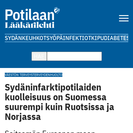
SYDÄN
KEUHKOT
SYÖPÄ
INFEKTIOT
KIPU
DIABETES
A
HAE
VÄESTÖN TERVEYS
TERVEYDENHUOLTO
Sydäninfarktipotilaiden
kuolleisuus on Suomessa
suurempi kuin Ruotsissa ja
Norjassa