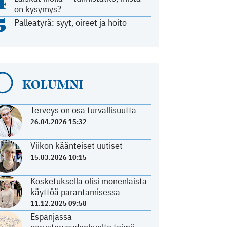
4
on kysymys?
5
Palleatyrä: syyt, oireet ja hoito
KOLUMNI
Terveys on osa turvallisuutta
26.04.2026 15:32
Viikon käänteiset uutiset
15.03.2026 10:15
Kosketuksella olisi monenlaista
käyttöä parantamisessa
11.12.2025 09:58
Espanjassa