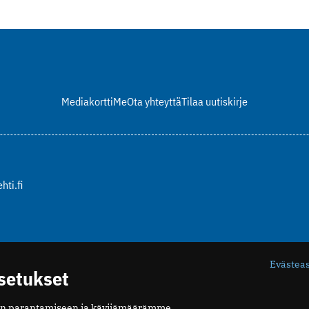
Mediakortti
Me
Ota yhteyttä
Tilaa uutiskirje
hti.fi
Evästea
asetukset
n parantamiseen ja kävijämäärämme