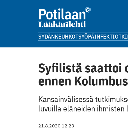
SYDÄN
KEUHKOT
SYÖPÄ
INFEKTIOT
KI
Syfilistä saattoi
ennen Kolumbus
Kansainvälisessä tutkimuks
luvuilla eläneiden ihmisten 
21.8.2020 12.23