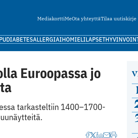
Mediakortti
Me
Ota yhteyttä
Tilaa uutiskirje
PU
DIABETES
ALLERGIA
IHO
MIELI
LAPSET
HYVINVOIN
 olla Euroopassa jo
V
ta
essa tarkasteltiin 1400–1700-
luunäytteitä.