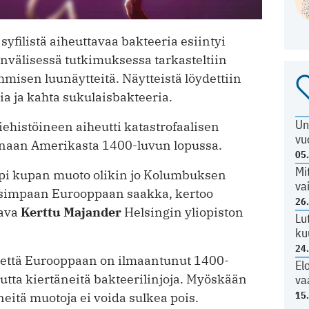
yfilistä aiheuttavaa bakteeria esiintyi
välisessä tutkimuksessa tarkasteltiin
misen luunäytteitä. Näytteistä löydettiin
ia ja kahta sukulaisbakteeria.
Un
ehistöineen aiheutti katastrofaalisen
vu
naan Amerikasta 1400-luvun lopussa.
05
Mi
mpi kupan muoto olikin jo Kolumbuksen
va
joisimpaan Eurooppaan saakka, kertoo
26
tava
Kerttu Majander
Helsingin yliopiston
Lu
ku
24
että Eurooppaan on ilmaantunut 1400-
El
utta kiertäneitä bakteerilinjoja. Myöskään
va
15
neitä muotoja ei voida sulkea pois.