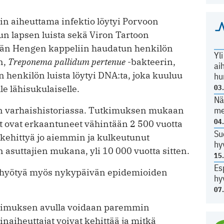
in aiheuttama infektio löytyi Porvoon
n lapsen luista sekä Viron Tartoon
hän Hengen kappeliin haudatun henkilön
Yl
n,
Treponema pallidum pertenue
-bakteerin,
ai
 henkilön luista löytyi DNA:ta, joka kuuluu
hu
le lähisukulaiselle.
03
Nä
isen varhaishistoriassa. Tutkimuksen mukaan
me
04
it ovat erkaantuneet vähintään 2 500 vuotta
Su
 kehittyä jo aiemmin ja kulkeutunut
hy
suttajien mukana, yli 10 000 vuotta sitten.
15
Es
a hyötyä myös nykypäivän epidemioiden
hy
07
tkimuksen avulla voidaan paremmin
naiheuttajat voivat kehittää ja mitkä