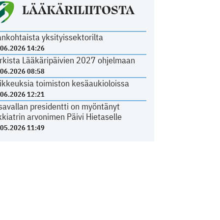
LÄÄKÄRILIITOSTA
ankohtaista yksityissektorilta
.06.2026 14:26
rkista Lääkäripäivien 2027 ohjelmaan
.06.2026 08:58
ikkeuksia toimiston kesäaukioloissa
.06.2026 12:21
savallan presidentti on myöntänyt
kkiatrin arvonimen Päivi Hietaselle
.05.2026 11:49