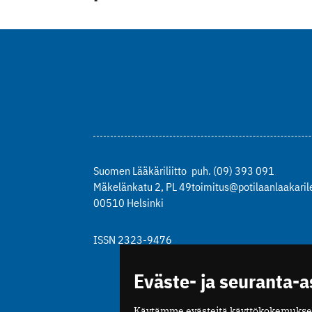
Suomen Lääkäriliitto
puh. (09) 393 091
Mäkelänkatu 2, PL 49
toimitus@potilaanlaakarile
00510 Helsinki
ISSN 2323-9476
Eväste- ja seuranta-
Käytämme evästeitä käyttökokemukse