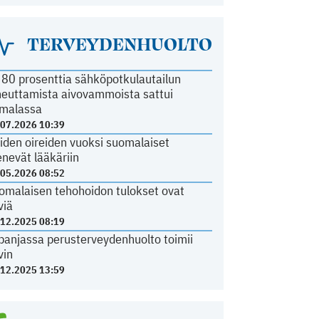
TERVEYDENHUOLTO
i 80 prosenttia sähköpotkulautailun
heuttamista aivovammoista sattui
malassa
.07.2026 10:39
iden oireiden vuoksi suomalaiset
nevät lääkäriin
.05.2026 08:52
omalaisen tehohoidon tulokset ovat
viä
.12.2025 08:19
panjassa perusterveydenhuolto toimii
vin
.12.2025 13:59