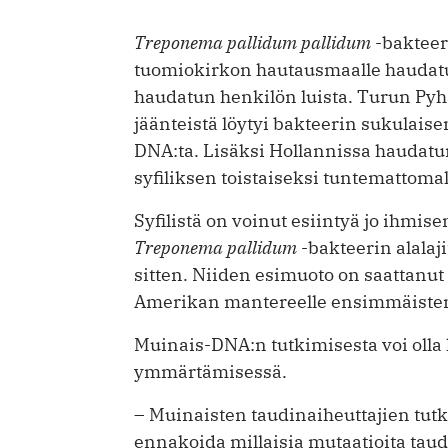
Treponema pallidum pallidum
-bakteer
tuomiokirkon hautausmaalle haudatu
haudatun henkilön luista. Turun Py
jäänteistä löytyi bakteerin sukulaise
DNA:ta. Lisäksi Hollannissa haudatun
syfiliksen toistaiseksi tuntemattomal
Syfilistä on voinut esiintyä jo ihm
Treponema pallidum
-bakteerin alalaj
sitten. Niiden esimuoto on saattanut
Amerikan mantereelle ensimmäisten a
Muinais-DNA:n tutkimisesta voi oll
ymmärtämisessä.
– Muinaisten taudinaiheuttajien tu
ennakoida millaisia mutaatioita taudi