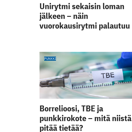
Unirytmi sekaisin loman
jälkeen – näin
vuorokausirytmi palautuu
PUNKKI
Borrelioosi, TBE ja
punkkirokote – mitä niistä
pitää tietää?