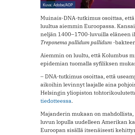
Kuva: Adobe/AOP
Muinais-DNA-tutkimus osoittaa, että s
luultua aiemmin Euroopassa. Kansain
neljän 1400–1700-luvuilla eläneen ih
Treponema pallidum pallidum
-bakteer
Aiemmin on luultu, että Kolumbus mi
epidemian tuomalla syfiliksen muka
– DNA-tutkimus osoittaa, että usea
aikoihin levinnyt laajalle aina poh
Helsingin yliopiston tohtorikoulutet
tiedotteessa
.
Majanderin mukaan on mahdollista, 
luvun lopulla uudelleen Amerikan ka
Euroopan sisällä itsenäisesti kehitty