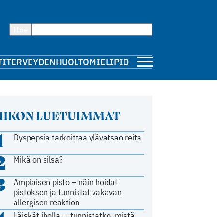
Hae
TI
TERVEYDENHUOLTO
MIELIPIDE
IIKON LUETUIMMAT
1
Dyspepsia tarkoittaa ylävatsaoireita
2
Mikä on silsa?
3
Ampiaisen pisto – näin hoidat
pistoksen ja tunnistat vakavan
allergisen reaktion
Läiskät iholla — tunnistatko, mistä