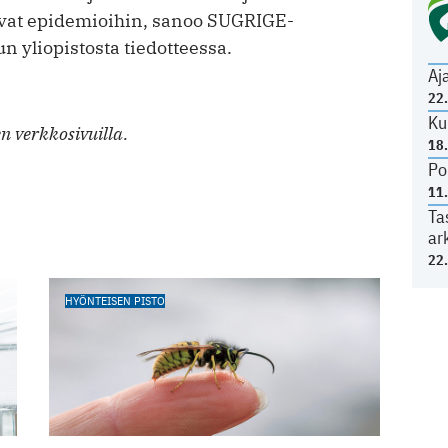
tavat epidemioihin, sanoo SUGRIGE-
n yliopistosta tiedotteessa.
Aj
22
Ku
n verkkosivuilla.
18
Po
11
Ta
ar
22
HYÖNTEISEN PISTO