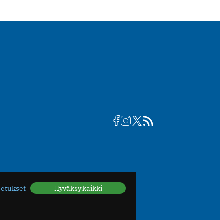
setukset
Hyväksy kaikki