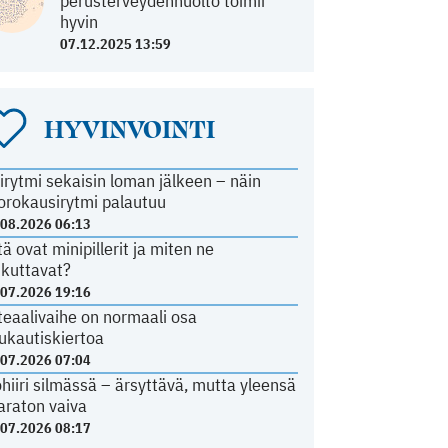
perusterveydenhuolto toimii
hyvin
07.12.2025 13:59
HYVINVOINTI
irytmi sekaisin loman jälkeen – näin
orokausirytmi palautuu
.08.2026 06:13
tä ovat minipillerit ja miten ne
ikuttavat?
.07.2026 19:16
teaalivaihe on normaali osa
ukautiskiertoa
.07.2026 07:04
ohiiri silmässä – ärsyttävä, mutta yleensä
araton vaiva
.07.2026 08:17