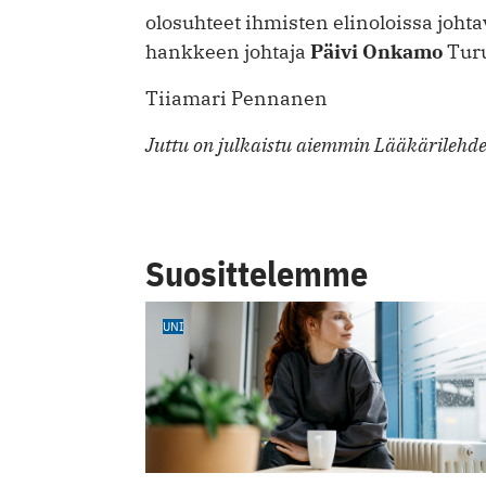
olosuhteet ihmisten elinoloissa joh
hankkeen johtaja
Päivi Onkamo
Turu
Tiiamari Pennanen
Juttu on julkaistu aiemmin Lääkärilehde
Suosittelemme
UNI