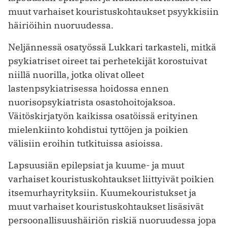
muut varhaiset kouristuskohtaukset psyykkisiin
häiriöihin nuoruudessa.
Neljännessä osatyössä Lukkari tarkasteli, mitkä
psykiatriset oireet tai perhetekijät korostuivat
niillä nuorilla, jotka olivat olleet
lastenpsykiatrisessa hoidossa ennen
nuorisopsykiatrista osastohoitojaksoa.
Väitöskirjatyön kaikissa osatöissä erityinen
mielenkiinto kohdistui tyttöjen ja poikien
välisiin eroihin tutkituissa asioissa.
Lapsuusiän epilepsiat ja kuume- ja muut
varhaiset kouristuskohtaukset liittyivät poikien
itsemurhayrityksiin. Kuumekouristukset ja
muut varhaiset kouristuskohtaukset lisäsivät
persoonallisuushäiriön riskiä nuoruudessa jopa