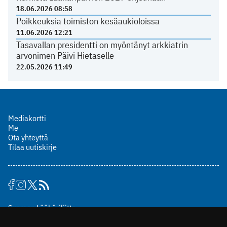
18.06.2026 08:58
Poikkeuksia toimiston kesäaukioloissa
11.06.2026 12:21
Tasavallan presidentti on myöntänyt arkkiatrin
arvonimen Päivi Hietaselle
22.05.2026 11:49
Mediakortti
Me
Ota yhteyttä
Tilaa uutiskirje
Suomen Lääkäriliitto
Mäkelänkatu 2, PL 49