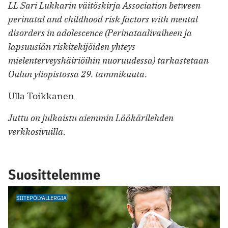
LL Sari Lukkarin väitöskirja Association between
perinatal and childhood risk factors with mental
disorders in adolescence (Perinataalivaiheen ja
lapsuusiän riskitekijöiden yhteys
mielenterveyshäiriöihin nuoruudessa) tarkastetaan
Oulun yliopistossa 29. tammikuuta.
Ulla Toikkanen
Juttu on julkaistu aiemmin Lääkärilehden
verkkosivuilla.
Suosittelemme
SIITEPÖLYALLERGIA