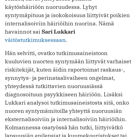
käytöshäiriöön nuoruudessa. Lyhyt
syntymäpituus ja isokokoisuus liittyivät poikien
internalisoiviin häiriöihin nuorina. Nämä
havainnot sai
Sari Lukkari
väitöstutkimuksessaan
.
Hän selvitti, ovatko tutkimusaineistoon
kuuluvien nuorten syntymään liittyvät varhaiset
riskitekijät, kuten äidin raportoimat raskaus-,
synnytys- ja perinataalivaiheen ongelmat,
yhteydessä tutkittavien nuoruusiässä
diagnosoituun psyykkiseen häiriöön. Lisäksi
Lukkari analysoi tutkimusaineistosta sitä, onko
nuoren syntymämitoilla yhteyttä nuoruusiän
eksternalisoiviin ja internalisoiviin häiriöihin.
Kolmannessa osatyössä hän tutki, liittyivätkö
lapsuusiän epilepsiat ja kuumekouristukset tai