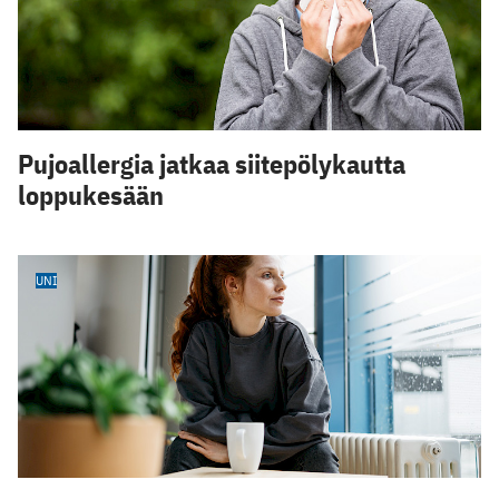
Pujoallergia jatkaa siitepölykautta
loppukesään
UNI