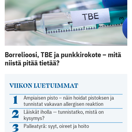
Borrelioosi, TBE ja punkkirokote – mitä
niistä pitää tietää?
VIIKON LUETUIMMAT
1
Ampiaisen pisto – näin hoidat pistoksen ja
tunnistat vakavan allergisen reaktion
2
Läiskät iholla — tunnistatko, mistä on
kysymys?
3
Palleatyrä: syyt, oireet ja hoito