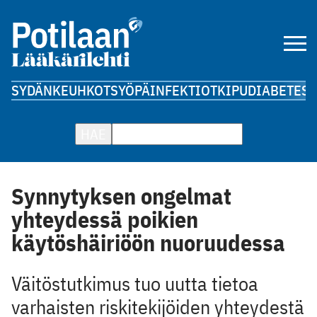
SYDÄN
KEUHKOT
SYÖPÄ
INFEKTIOT
KIPU
DIABETES
A
HAE
Synnytyksen ongelmat
yhteydessä poikien
käytöshäiriöön nuoruudessa
Väitöstutkimus tuo uutta tietoa
varhaisten riskitekijöiden yhteydestä