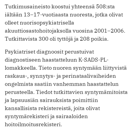
Tutkimusaineisto koostui yhteensä 508:sta
iältään 13–17-vuotiaasta nuoresta, jotka olivat
olleet nuorisopsykiatrisella
akuuttiosastohoitojaksolla vuosina 2001–2006.
Tutkittavista 300 oli tyttöjä ja 208 poikia.
Psykiatriset diagnoosit perustuivat
diagnostiseen haastatteluun K-SADS-PL-
lomakkeella. Tieto nuoren syntymään liittyvistä
raskaus-, synnytys- ja perinataalivaiheiden
ongelmista saatiin vanhemman haastattelun
perusteella. Tiedot tutkittavien syntymämitoista
ja lapsuusiän sairauksista poimittiin
kansallisista rekistereistä, joita olivat
syntymärekisteri ja sairaaloiden
hoitoilmoitusrekisteri.