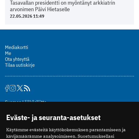
Tasavallan presidentti on myöntänyt arkkiatrin
arvonimen Päivi Hietaselle
22.05.2026 11:49
Mediakortti
Me
Ota yhteyttä
Tilaa uutiskirje
Suomen Lääkäriliitto
Mäkelänkatu 2, PL 49
Eväste- ja seuranta-asetukset
00510 Helsinki
puh. (09) 393 091
Käytämme evästeitä käyttökokemuksen parantamiseen ja
toimitus@potilaanlaakarilehti.fi
kävijämäärämme analysoimiseen. Suostumuksellasi