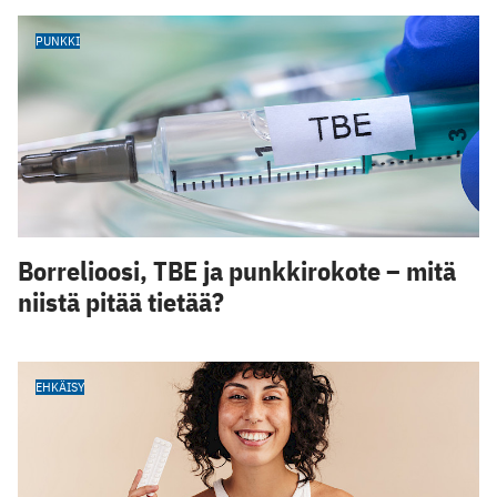
PUNKKI
Borrelioosi, TBE ja punkkirokote – mitä
niistä pitää tietää?
EHKÄISY