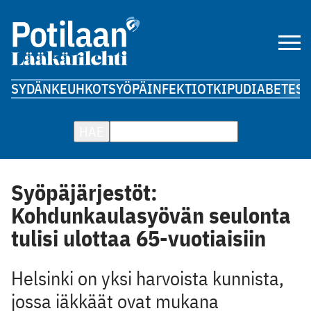
SYDÄN
KEUHKOT
SYÖPÄ
INFEKTIOT
KIPU
DIABETES
A
HAE
Syöpäjärjestöt:
Kohdunkaulasyövän seulonta
tulisi ulottaa 65-vuotiaisiin
Helsinki on yksi harvoista kunnista,
jossa iäkkäät ovat mukana