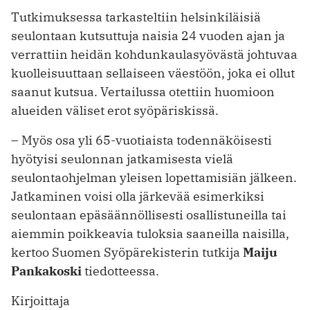
Tutkimuksessa tarkasteltiin helsinkiläisiä
seulontaan kutsuttuja naisia 24 vuoden ajan ja
verrattiin heidän kohdunkaulasyövästä johtuvaa
kuolleisuuttaan sellaiseen väestöön, joka ei ollut
saanut kutsua. Vertailussa otettiin huomioon
alueiden väliset erot syöpäriskissä.
– Myös osa yli 65-vuotiaista todennäköisesti
hyötyisi seulonnan jatkamisesta vielä
seulontaohjelman yleisen lopettamisiän jälkeen.
Jatkaminen voisi olla järkevää esimerkiksi
seulontaan epäsäännöllisesti osallistuneilla tai
aiemmin poikkeavia tuloksia saaneilla naisilla,
kertoo Suomen Syöpärekisterin tutkija
Maiju
Pankakoski
tiedotteessa.
Kirjoittaja