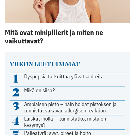
Mitä ovat minipillerit ja miten ne
vaikuttavat?
VIIKON LUETUIMMAT
1
Dyspepsia tarkoittaa ylävatsaoireita
2
Mikä on silsa?
3
Ampiaisen pisto – näin hoidat pistoksen ja
tunnistat vakavan allergisen reaktion
4
Läiskät iholla — tunnistatko, mistä on
kysymys?
5
Palleatyrä: syyt, oireet ja hoito