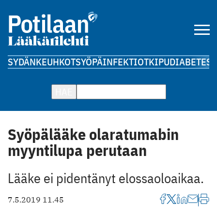
SYDÄN
KEUHKOT
SYÖPÄ
INFEKTIOT
KIPU
DIABETES
A
HAE
Syöpälääke olaratumabin
myyntilupa perutaan
Lääke ei pidentänyt elossaoloaikaa.
7.5.2019 11.45