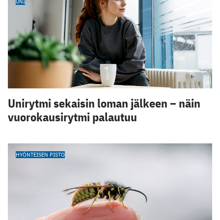
UNI
Unirytmi sekaisin loman jälkeen – näin
vuorokausirytmi palautuu
HYÖNTEISEN PISTO