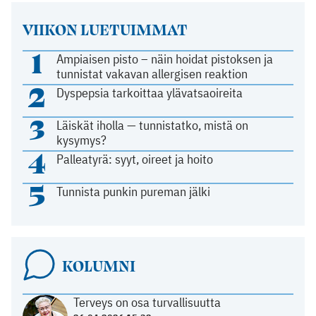
VIIKON LUETUIMMAT
1
Ampiaisen pisto – näin hoidat pistoksen ja
tunnistat vakavan allergisen reaktion
2
Dyspepsia tarkoittaa ylävatsaoireita
3
Läiskät iholla — tunnistatko, mistä on
kysymys?
4
Palleatyrä: syyt, oireet ja hoito
5
Tunnista punkin pureman jälki
KOLUMNI
Terveys on osa turvallisuutta