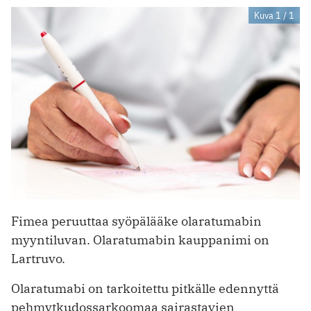
Kuva 1 / 1
Fimea peruuttaa syöpälääke olaratumabin
myyntiluvan. Olaratumabin kauppanimi on
Lartruvo.
Olaratumabi on tarkoitettu pitkälle edennyttä
pehmytkudossarkoomaa sairastavien