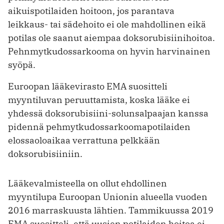
aikuispotilaiden hoitoon, jos parantava
leikkaus- tai sädehoito ei ole mahdollinen eikä
potilas ole saanut aiempaa doksorubisiinihoitoa.
Pehnmytkudossarkooma on hyvin harvinainen
syöpä.
Euroopan lääkevirasto EMA suositteli
myyntiluvan peruuttamista, koska lääke ei
yhdessä doksorubisiini-solunsalpaajan kanssa
pidennä pehmytkudossarkoomapotilaiden
elossaoloaikaa verrattuna pelkkään
doksorubisiiniin.
Lääkevalmisteella on ollut ehdollinen
myyntilupa Euroopan Unionin alueella vuoden
2016 marraskuusta lähtien. Tammikuussa 2019
EMA suositteli, että uusien potilaiden hoitoa ei