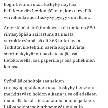
kognitiivinen suorituskyky näyttää
heikkenevän hoidon jälkeen, kun terveillä
verrokeilla suorituskyky pysyy ennallaan.
Amerikkalaistutkimuksessa oli ­mukana 580
rintasyöpään sairastunutta naista,
verrokkiryhmässä oli 363 tutkittavaa.
Tutkittaville tehtiin useita kognitiivista
suorituskykyä mittaavia testejä, osa
tietokoneella, osa paperilla ja osa puhelimen
kanssa.
Syöpälääkehoitoja saaneiden
rintasyöpäpotilaiden suorituskyky heikkeni
merkittävästi hoidon aikana ja se oli edelleen
matalalla tasolla 6 kuukautta hoidon jälkeen.
Lääkehoidot vaikuttivat myös muistiin.