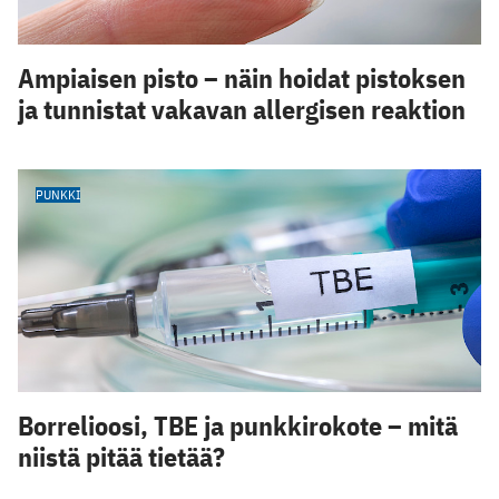
Ampiaisen pisto – näin hoidat pistoksen
ja tunnistat vakavan allergisen reaktion
PUNKKI
Borrelioosi, TBE ja punkkirokote – mitä
niistä pitää tietää?