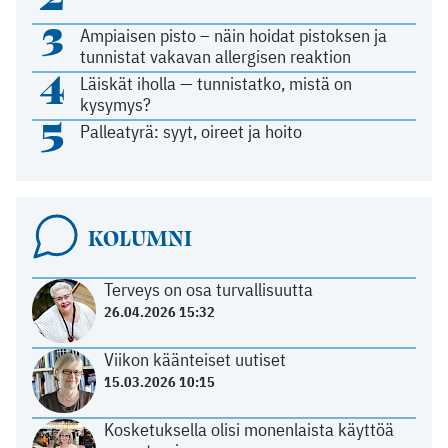
3
Ampiaisen pisto – näin hoidat pistoksen ja
tunnistat vakavan allergisen reaktion
4
Läiskät iholla — tunnistatko, mistä on
kysymys?
5
Palleatyrä: syyt, oireet ja hoito
KOLUMNI
Terveys on osa turvallisuutta
26.04.2026 15:32
Viikon käänteiset uutiset
15.03.2026 10:15
Kosketuksella olisi monenlaista käyttöä