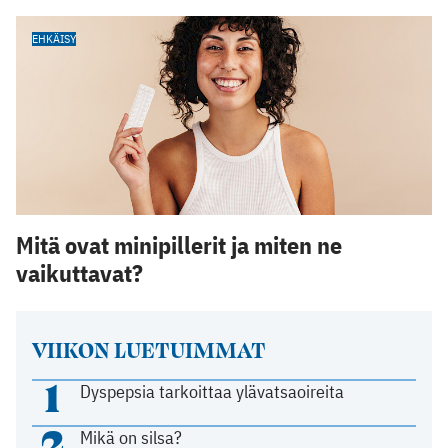
EHKÄISY
Mitä ovat minipillerit ja miten ne
vaikuttavat?
VIIKON LUETUIMMAT
1
Dyspepsia tarkoittaa ylävatsaoireita
2
Mikä on silsa?