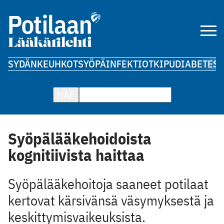
SYDÄN
KEUHKOT
SYÖPÄ
INFEKTIOT
KIPU
DIABETES
A
HAE
Syöpälääkehoidoista
kognitiivista haittaa
Syöpälääkehoitoja saaneet potilaat
kertovat kärsivänsä väsymyksestä ja
keskittymisvaikeuksista.