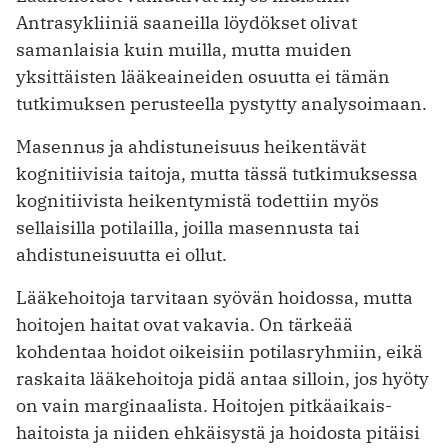
Antrasykliiniä saaneilla löydökset olivat
samanlaisia kuin muilla, mutta muiden
yksittäisten lääkeaineiden osuutta ei tämän
tutkimuksen perusteella pystytty analysoimaan.
Masennus ja ahdistuneisuus heikentävät
kognitiivisia taitoja, mutta tässä tutkimuksessa
kognitiivista heikenty­mistä todettiin myös
sellaisilla potilailla, joilla masennusta tai
ahdistuneisuutta ei ollut.
Lääkehoitoja tarvitaan syövän hoidossa, mutta
hoitojen haitat ovat vakavia. On tärkeää
kohdentaa hoidot oikeisiin potilasryhmiin, eikä
raskaita lääkehoitoja pidä antaa silloin, jos hyöty
on vain marginaalista. Hoitojen pitkäaikais­
haitoista ja niiden ehkäisystä ja hoidosta pitäisi