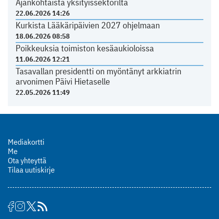
Ajankohtaista yksityissektorilta
22.06.2026 14:26
Kurkista Lääkäripäivien 2027 ohjelmaan
18.06.2026 08:58
Poikkeuksia toimiston kesäaukioloissa
11.06.2026 12:21
Tasavallan presidentti on myöntänyt arkkiatrin
arvonimen Päivi Hietaselle
22.05.2026 11:49
Mediakortti
Me
Ota yhteyttä
Tilaa uutiskirje