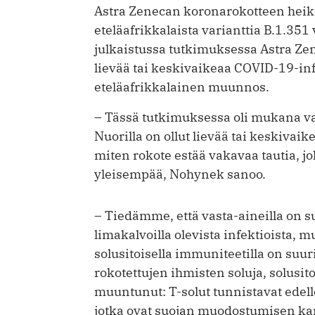
Astra Zenecan koronarokotteen heik
eteläafrikkalaista varianttia B.1.351
julkaistussa tutkimuksessa Astra Ze
lievää tai keskivaikeaa COVID-19-infe
eteläafrikkalainen muunnos.
– Tässä tutkimuksessa oli mukana v
Nuorilla on ollut lievää tai keskivaike
miten rokote estää vakavaa tautia,
yleisempää, Nohynek sanoo.
– Tiedämme, että vasta-aineilla on su
limakalvoilla olevista infektioista, m
solusitoisella immuniteetilla on suur
rokotettujen ihmisten soluja, solusito
muuntunut: T-solut tunnistavat edel
jotka ovat suojan muodostumisen kann