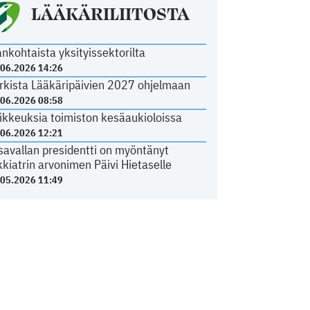
LÄÄKÄRILIITOSTA
ankohtaista yksityissektorilta
.06.2026 14:26
rkista Lääkäripäivien 2027 ohjelmaan
.06.2026 08:58
ikkeuksia toimiston kesäaukioloissa
.06.2026 12:21
savallan presidentti on myöntänyt
kkiatrin arvonimen Päivi Hietaselle
.05.2026 11:49