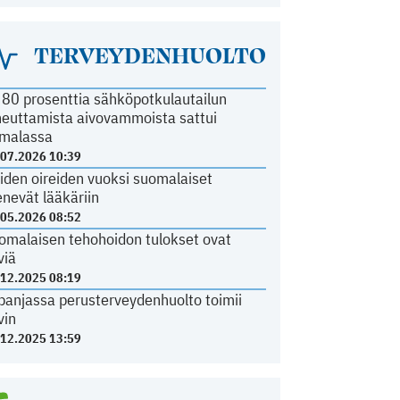
TERVEYDENHUOLTO
i 80 prosenttia sähköpotkulautailun
heuttamista aivovammoista sattui
malassa
.07.2026 10:39
iden oireiden vuoksi suomalaiset
nevät lääkäriin
.05.2026 08:52
omalaisen tehohoidon tulokset ovat
viä
.12.2025 08:19
panjassa perusterveydenhuolto toimii
vin
.12.2025 13:59