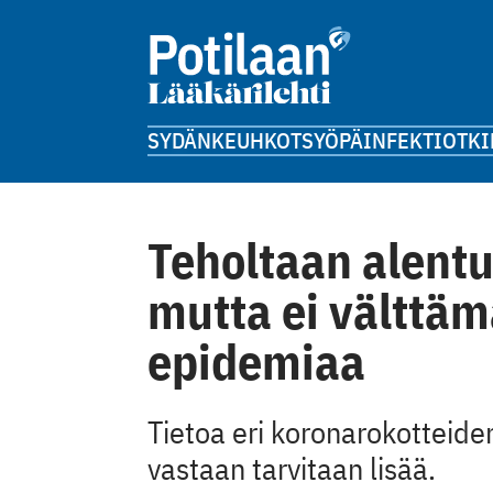
SYDÄN
KEUHKOT
SYÖPÄ
INFEKTIOT
KI
Teholtaan alentu
mutta ei välttäm
epidemiaa
Tietoa eri koronarokotteiden
vastaan tarvitaan lisää.