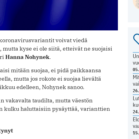
koronavirusvariantit voivat viedä
ta kyse ei ole siitä, etteivät ne suojaisi
Un
ri
Hanna Nohynek
.
vu
05
antaisi mitään suojaa, ei pidä paikkaansa
Mi
la, mutta jos rokote ei suojaa lievältä
va
 liikkuu edelleen, Nohynek sanoo.
26
Lu
n vakavalta taudilta, mutta väestön
ku
kulku haluttaisiin pysäyttää, varianttien
24
El
va
tynyt
15