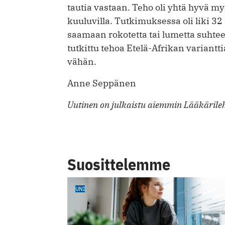
tautia vastaan. Teho oli yhtä hyvä myö
kuuluvilla. Tutkimuksessa oli liki 32 
saamaan rokotetta tai lumetta suhte
tutkittu tehoa Etelä-Afrikan variantti
vähän.
Anne Seppänen
Uutinen on julkaistu aiemmin Lääkärileh
Suosittelemme
UNI