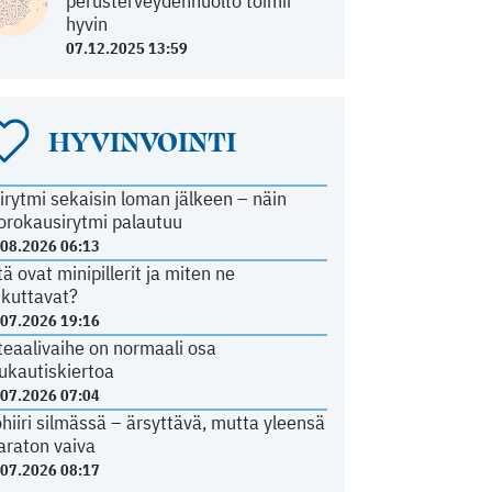
perusterveydenhuolto toimii
hyvin
07.12.2025 13:59
HYVINVOINTI
irytmi sekaisin loman jälkeen – näin
orokausirytmi palautuu
.08.2026 06:13
tä ovat minipillerit ja miten ne
ikuttavat?
.07.2026 19:16
teaalivaihe on normaali osa
ukautiskiertoa
.07.2026 07:04
ohiiri silmässä – ärsyttävä, mutta yleensä
araton vaiva
.07.2026 08:17