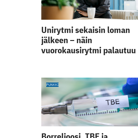
Unirytmi sekaisin loman
jälkeen – näin
vuorokausirytmi palautuu
PUNKKI
Borrelioosi, TBE ja