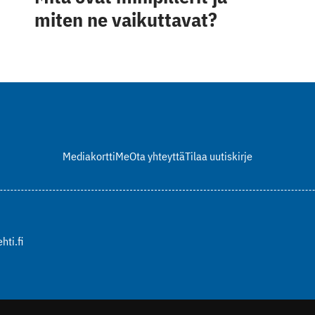
miten ne vaikuttavat?
Mediakortti
Me
Ota yhteyttä
Tilaa uutiskirje
hti.fi