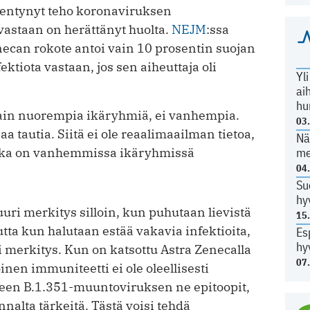
entynyt teho koronaviruksen
 vastaan on herättänyt huolta.
NEJM
:ssa
necan rokote antoi vain 10 prosentin suojan
ktiota vastaan, jos sen aiheuttaja oli
Yl
ai
hu
ain nuorempia ikäryhmiä, ei vanhempia.
03
aa tautia. Siitä ei ole reaalimaailman tietoa,
Nä
me
 joka on vanhemmissa ikäryhmissä
04
Su
hy
uri merkitys silloin, kun puhutaan lievistä
15
utta kun halutaan estää vakavia infektioita,
Es
hy
i merkitys. Kun on katsottu Astra Zenecalla
07
inen immuniteetti ei ole oleellisesti
leen B.1.351-muuntoviruksen ne epitoopit,
alta tärkeitä. Tästä voisi tehdä