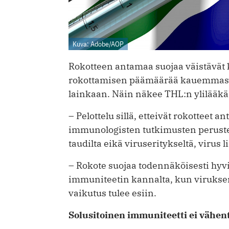
Kuva: Adobe/AOP
Rokotteen antamaa suojaa väistävät 
rokottamisen päämäärää kauemmas, mut
lainkaan. Näin näkee THL:n ylilääkä
– Pelottelu sillä, etteivät rokotteet 
immunologisten tutkimusten perusteel
taudilta eikä viruseritykseltä, virus
– Rokote suojaa todennäköisesti hyvi
immuniteetin kannalta, kun viruksen 
vaikutus tulee esiin.
Solusitoinen immuniteetti ei vähen