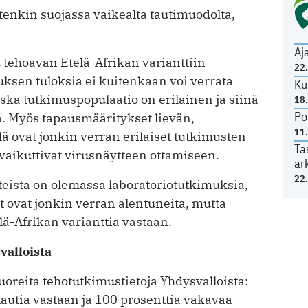
itenkin suojassa vaikealta tautimuodolta,
Aj
 tehoavan Etelä-Afrikan varianttiin
22
ksen tuloksia ei kuitenkaan voi verrata
Ku
ka tutkimuspopulaatio on erilainen ja siinä
18
Po
 Myös tapausmääritykset lievän,
11
lä ovat jonkin verran erilaiset tutkimusten
Ta
t vaikuttivat virusnäytteen ottamiseen.
ar
22
teista on olemassa laboratoriotutkimuksia,
ot ovat jonkin verran alentuneita, mutta
lä-Afrikan varianttia vastaan.
valloista
uoreita tehotutkimustietoja Yhdysvalloista:
autia vastaan ja 100 prosenttia vakavaa