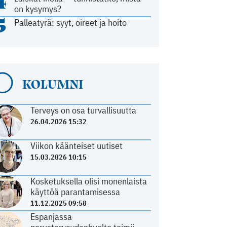
4
on kysymys?
5
Palleatyrä: syyt, oireet ja hoito
KOLUMNI
Terveys on osa turvallisuutta
26.04.2026 15:32
Viikon käänteiset uutiset
15.03.2026 10:15
Kosketuksella olisi monenlaista
käyttöä parantamisessa
11.12.2025 09:58
Espanjassa