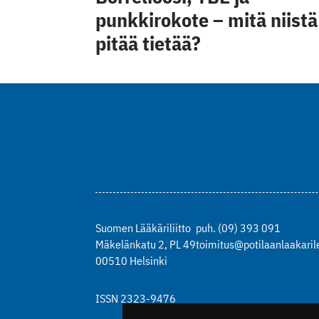
punkkirokote – mitä niistä
pitää tietää?
Suomen Lääkäriliitto
puh. (09) 393 091
Mäkelänkatu 2, PL 49
toimitus@potilaanlaakarile
00510 Helsinki
ISSN 2323-9476