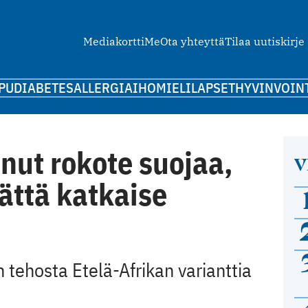
Mediakortti
Me
Ota yhteyttä
Tilaa uutiskirje
PU
DIABETES
ALLERGIA
IHO
MIELI
LAPSET
HYVINVOIN
nut rokote suojaa,
V
ättä katkaise
 tehosta Etelä-Afrikan varianttia