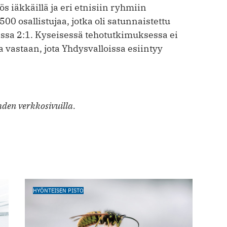
s iäkkäillä ja eri etnisiin ryhmiin
500 osallistujaa, jotka oli satunnaistettu
essa 2:1. Kyseisessä tehotutkimuksessa ei
a vastaan, jota Yhdysvalloissa esiintyy
den verkkosivuilla.
HYÖNTEISEN PISTO