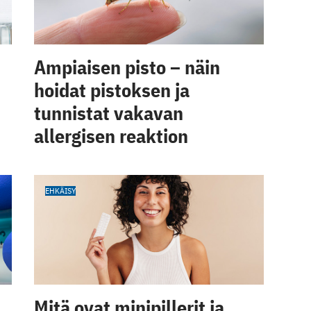
Ampiaisen pisto – näin
hoidat pistoksen ja
tunnistat vakavan
allergisen reaktion
EHKÄISY
Mitä ovat minipillerit ja