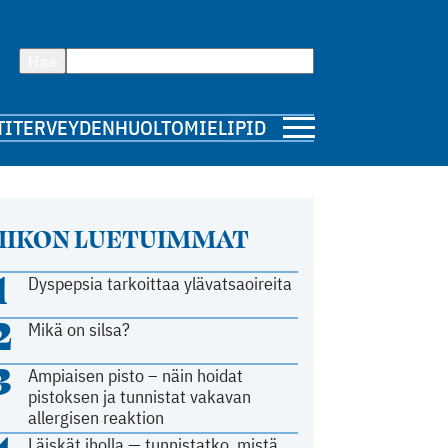
Hae
TI
TERVEYDENHUOLTO
MIELIPIDE
IIKON LUETUIMMAT
1
Dyspepsia tarkoittaa ylävatsaoireita
2
Mikä on silsa?
3
Ampiaisen pisto – näin hoidat
pistoksen ja tunnistat vakavan
allergisen reaktion
Läiskät iholla — tunnistatko, mistä