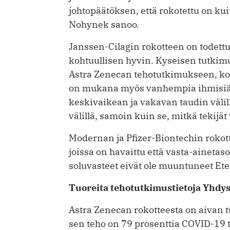
johtopäätöksen, että rokotettu on ku
Nohynek sanoo.
Janssen-Cilagin rokotteen on todettu
kohtuullisen hyvin. Kyseisen tutkimu
Astra Zenecan tehotutkimukseen, kos
on mukana myös vanhempia ihmisiä.
keskivaikean ja vakavan taudin välil
välillä, samoin kuin se, mitkä tekijä
Modernan ja Pfizer-Biontechin rokot
joissa on havaittu että vasta-ainetas
soluvasteet eivät ole muuntuneet Ete
Tuoreita tehotutkimustietoja Yhdys
Astra Zenecan rokotteesta on aivan t
sen teho on 79 prosenttia COVID-19 t