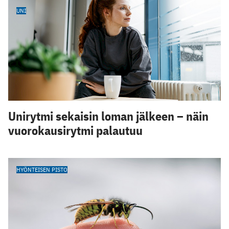
UNI
Unirytmi sekaisin loman jälkeen – näin
vuorokausirytmi palautuu
HYÖNTEISEN PISTO