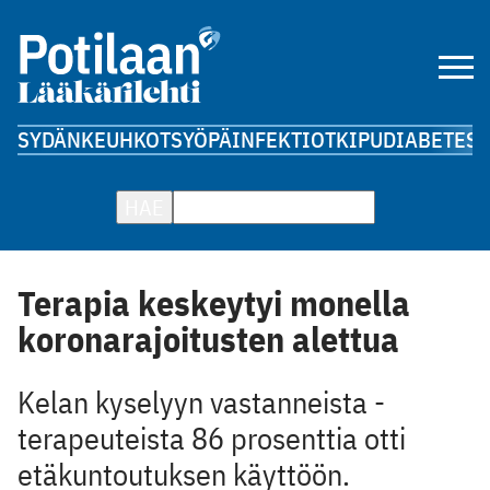
SYDÄN
KEUHKOT
SYÖPÄ
INFEKTIOT
KIPU
DIABETES
A
HAE
Terapia keskeytyi monella
koronarajoitusten alettua
Kelan kyselyyn ­vastanneista ­
terapeuteista 86 prosenttia otti
etäkuntoutuksen ­käyttöön.