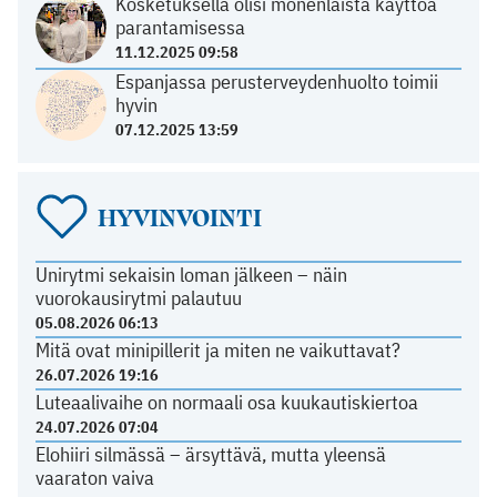
Kosketuksella olisi monenlaista käyttöä
parantamisessa
11.12.2025 09:58
Espanjassa perusterveydenhuolto toimii
hyvin
07.12.2025 13:59
HYVINVOINTI
Unirytmi sekaisin loman jälkeen – näin
vuorokausirytmi palautuu
05.08.2026 06:13
Mitä ovat minipillerit ja miten ne vaikuttavat?
26.07.2026 19:16
Luteaalivaihe on normaali osa kuukautiskiertoa
24.07.2026 07:04
Elohiiri silmässä – ärsyttävä, mutta yleensä
vaaraton vaiva