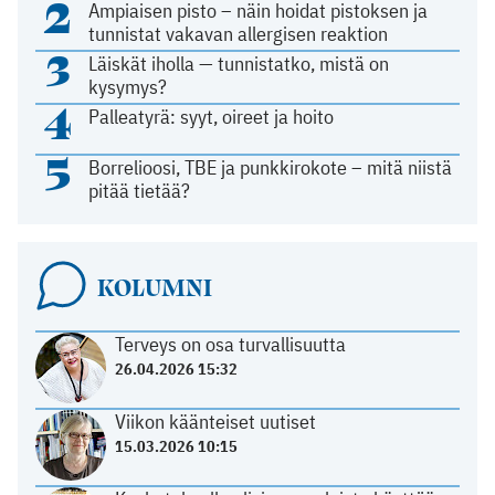
2
Ampiaisen pisto – näin hoidat pistoksen ja
tunnistat vakavan allergisen reaktion
3
Läiskät iholla — tunnistatko, mistä on
kysymys?
4
Palleatyrä: syyt, oireet ja hoito
5
Borrelioosi, TBE ja punkkirokote – mitä niistä
pitää tietää?
KOLUMNI
Terveys on osa turvallisuutta
26.04.2026 15:32
Viikon käänteiset uutiset
15.03.2026 10:15