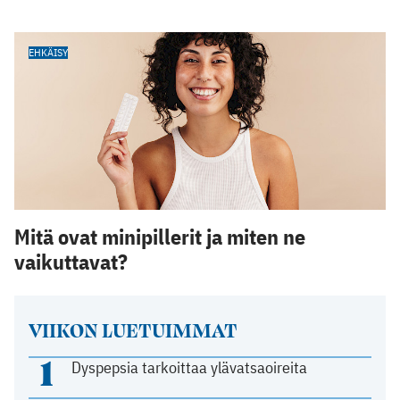
EHKÄISY
Mitä ovat minipillerit ja miten ne
vaikuttavat?
VIIKON LUETUIMMAT
1
Dyspepsia tarkoittaa ylävatsaoireita