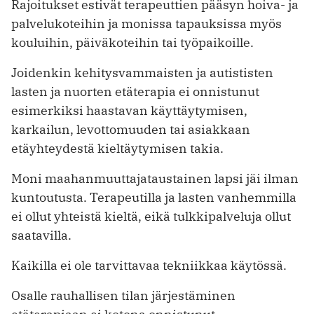
Rajoitukset estivät terapeuttien pääsyn hoiva- ja
palvelukoteihin ja monissa tapauksissa myös
kouluihin, päiväkoteihin tai työpaikoille.
Joidenkin kehitysvammaisten ja ­autististen
lasten ja nuorten etäterapia ei onnistunut
esimerkiksi haastavan käyttäytymisen,
karkailun, levottomuuden tai asiakkaan
etäyhteydestä kieltäytymisen takia.
Moni maahanmuuttajataustainen ­lapsi jäi ilman
kuntoutusta. Terapeutilla ja lasten vanhemmilla
ei ollut yhteistä kieltä, eikä tulkkipalveluja ollut
saatavilla.
Kaikilla ei ole tarvittavaa tekniikkaa käytössä.
Osalle rauhallisen tilan järjestäminen