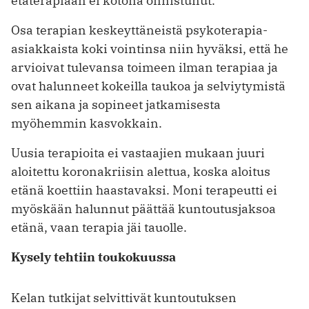
etäterapiaan ei kotona onnistunut.
Osa terapian keskeyttäneistä psykoterapia-
asiakkaista koki vointinsa niin ­hyväksi, että he
arvioivat tulevansa toimeen ilman terapiaa ja
ovat halunneet kokeilla taukoa ja selviytymistä
sen aikana ja sopineet jatkamisesta
myöhemmin kasvokkain.
Uusia terapioita ei vastaajien mukaan juuri
aloitettu koronakriisin alettua, koska aloitus
etänä koettiin haastavaksi. Moni terapeutti ei
myöskään halunnut päättää kuntoutusjaksoa
etänä, vaan ­terapia jäi tauolle.
Kysely tehtiin toukokuussa
Kelan tutkijat selvittivät kuntoutuksen