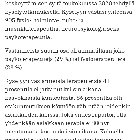
keskeyttämisen syitä toukokuussa 2020 tehdyllä
kyselytutkimuksella. Kyselyyn vastasi yhteensä
905 fysio-, toiminta-, puhe- ja
musiikkiterapeuttia, neuropsykologia sekä
psykoterapeuttia.
Vastanneista suurin osa oli ammatiltaan joko
psykoterapeutteja (29 %) tai fysioterapeutteja
(28 %).
Kyselyyn vastanneista terapeuteista 41
prosenttia ei jatkanut kriisin aikana
kasvokkaista kuntoutusta. 86 prosenttia otti
etäkuntoutuksen käyttöön vähintään joidenkin
asiakkaiden kanssa. Joka viides raportoi, että
yhdenkään asiakkaan terapia ei jäänyt
toteutumatta ­koronakriisin aikana. Kolmella
prosentilla kaikkien asiakkaiden terapia jäi ­