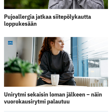
Pujoallergia jatkaa siitepölykautta
loppukesään
UNI
Unirytmi sekaisin loman jälkeen – näin
vuorokausirytmi palautuu