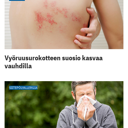
Vyöruusurokotteen suosio kasvaa
vauhdilla
SIITEPÖLYALLERGIA