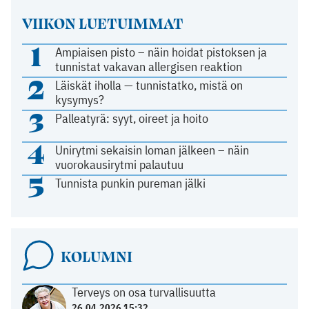
VIIKON LUETUIMMAT
1
Ampiaisen pisto – näin hoidat pistoksen ja
tunnistat vakavan allergisen reaktion
2
Läiskät iholla — tunnistatko, mistä on
kysymys?
3
Palleatyrä: syyt, oireet ja hoito
4
Unirytmi sekaisin loman jälkeen – näin
vuorokausirytmi palautuu
5
Tunnista punkin pureman jälki
KOLUMNI
Terveys on osa turvallisuutta
26.04.2026 15:32