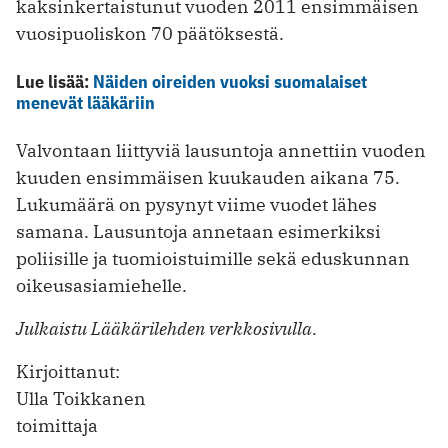
kaksinkertaistunut vuoden 2011 ensimmäisen
vuosipuoliskon 70 päätöksestä.
Lue lisää:
Näiden oireiden vuoksi suomalaiset
menevät lääkäriin
Valvontaan liittyviä lausuntoja annettiin vuoden
kuuden ensimmäisen kuukauden aikana 75.
Lukumäärä on pysynyt viime vuodet lähes
samana. Lausuntoja annetaan esimerkiksi
poliisille ja tuomioistuimille sekä eduskunnan
oikeusasiamiehelle.
Julkaistu Lääkärilehden verkkosivulla.
Kirjoittanut:
Ulla Toikkanen
toimittaja