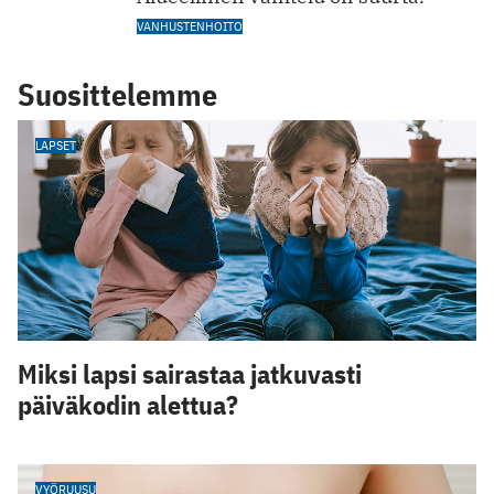
VANHUSTENHOITO
Suosittelemme
LAPSET
Miksi lapsi sairastaa jatkuvasti
päiväkodin alettua?
VYÖRUUSU