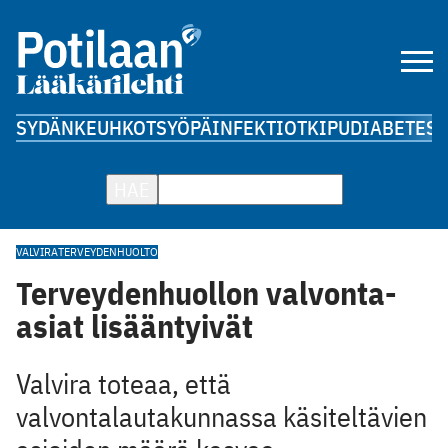
SYDÄN
KEUHKOT
SYÖPÄ
INFEKTIOT
KIPU
DIABETES
A
HAE
VALVIRA
TERVEYDENHUOLTO
Terveydenhuollon valvonta-
asiat lisääntyivät
Valvira toteaa, että
valvontalautakunnassa käsiteltävien