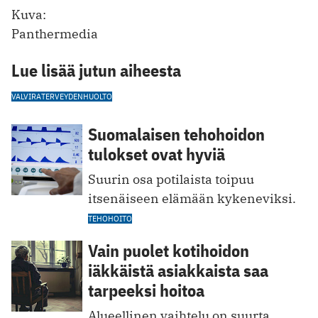
Kuva:
Panthermedia
Lue lisää jutun aiheesta
VALVIRA
TERVEYDENHUOLTO
Suomalaisen tehohoidon
tulokset ovat hyviä
Suurin osa potilaista toipuu
itsenäiseen elämään kykeneviksi.
TEHOHOITO
Vain puolet kotihoidon
iäkkäistä asiakkaista saa
tarpeeksi hoitoa
Alueellinen vaihtelu on suurta.