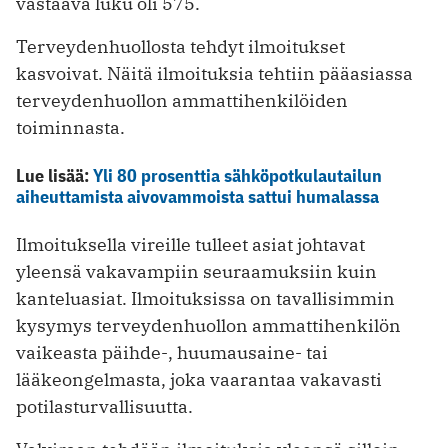
vastaava luku oli 575.
Terveydenhuollosta tehdyt ilmoitukset
kasvoivat. Näitä ilmoituksia tehtiin pääasiassa
terveydenhuollon ammattihenkilöiden
toiminnasta.
Lue lisää:
Yli 80 prosenttia sähköpotkulautailun
aiheuttamista aivovammoista sattui humalassa
Ilmoituksella vireille tulleet asiat johtavat
yleensä vakavampiin seuraamuksiin kuin
kanteluasiat. Ilmoituksissa on tavallisimmin
kysymys terveydenhuollon ammattihenkilön
vaikeasta päihde-, huumausaine- tai
lääkeongelmasta, joka vaarantaa vakavasti
potilasturvallisuutta.