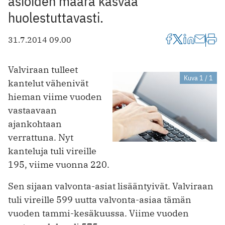
asioiden määrä kasvaa
huolestuttavasti.
31.7.2014 09.00
Valviraan tulleet
Kuva 1 / 1
kantelut vähenivät
hieman viime vuoden
vastaavaan
ajankohtaan
verrattuna. Nyt
kanteluja tuli vireille
195, viime vuonna 220.
Sen sijaan valvonta-asiat lisääntyivät. Valviraan
tuli vireille 599 uutta valvonta-asiaa tämän
vuoden tammi-kesäkuussa. Viime vuoden