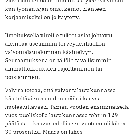
Valviraan tehdään ilmoituksia yleensä silloin,
kun työnantajan omat keinot tilanteen
korjaamiseksi on jo käytetty.
Ilmoituksella vireille tulleet asiat johtavat
aiempaa useammin terveydenhuollon
valvontalautakunnan käsittelyyn.
Seuraamuksena on tällöin tavallisimmin
ammattioikeuksien rajoittaminen tai
poistaminen.
Valvira toteaa, että valvontalautakunnassa
käsiteltävien asioiden määrä kasvaa
huolestuttavasti. Tämän vuoden ensimmäisellä
vuosipuoliskolla lautakunnassa tehtiin 129
päätöstä – kasvua edelliseen vuoteen oli lähes
30 prosenttia. Määrä on lähes