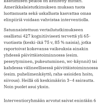
kaatumisen pelkoa on kehitetty mittari.
Amerikkalaistutkimuksen ­mukaan tuota
luottamusta sekä uskallusta kasvattaa omaa
elinpiiriä voidaan vahvistaa interventiolla.
Satunnaistettuun vertailututkimukseen
osallistui 427 kognitiivisesti tervettä yli 65-
vuotiasta (keski-ikä 75 v, 85 % naisia), jotka
raportoivat kokevansa vaikeuksia ainakin
yhdessä päivittäistoiminnossa (esim.
peseytyminen, pukeutuminen, wc-käynnit) tai
kahdessa välineellisessä päivittäistoiminnossa
(esim. puhelimenkäyttö, raha-asioiden hoito,
siivous). Heillä oli keskimäärin 3–4 sairautta.
Noin puolet asui yksin.
Interventioryhmään arvotut saivat enintään 6