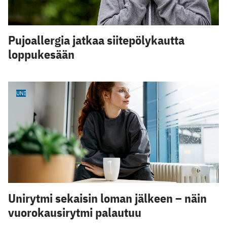
Pujoallergia jatkaa siitepölykautta
loppukesään
UNI
Unirytmi sekaisin loman jälkeen – näin
vuorokausirytmi palautuu