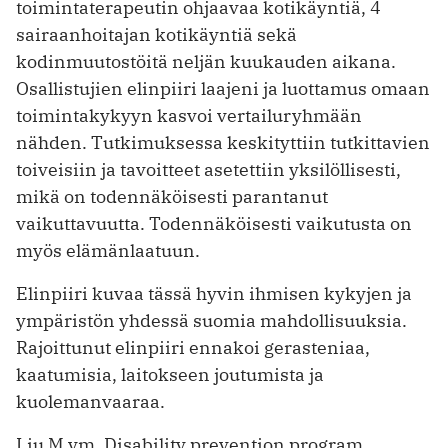
toimintaterapeutin ohjaavaa kotikäyntiä, 4
sairaanhoitajan kotikäyntiä sekä
kodinmuutostöitä neljän kuukauden aikana.
Osallistujien elinpiiri laajeni ja luottamus omaan
toimintakykyyn kasvoi vertailuryhmään
nähden. Tutkimuksessa keskityttiin tutkittavien
toiveisiin ja tavoitteet asetettiin yksilöllisesti,
mikä on todennäköisesti parantanut
vaikuttavuutta. Todennäköisesti vaikutusta on
myös elämänlaatuun.
Elinpiiri kuvaa tässä hyvin ihmisen kykyjen ja
ympäristön yhdessä suomia mahdollisuuksia.
Rajoittunut elinpiiri ennakoi gerasteniaa,
kaatumisia, laitokseen joutumista ja
kuolemanvaaraa.
Liu M ym. Disability prevention program