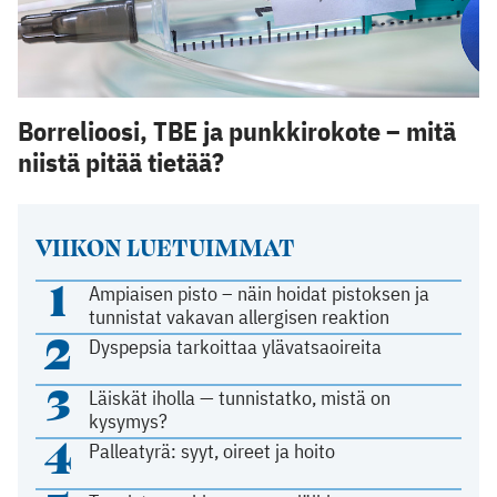
Borrelioosi, TBE ja punkkirokote – mitä
niistä pitää tietää?
VIIKON LUETUIMMAT
1
Ampiaisen pisto – näin hoidat pistoksen ja
tunnistat vakavan allergisen reaktion
2
Dyspepsia tarkoittaa ylävatsaoireita
3
Läiskät iholla — tunnistatko, mistä on
kysymys?
4
Palleatyrä: syyt, oireet ja hoito