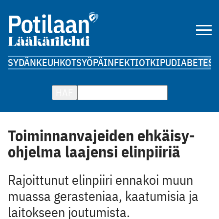
SYDÄN
KEUHKOT
SYÖPÄ
INFEKTIOT
KIPU
DIABETES
A
HAE
Toiminnanvajeiden ehkäisy­
ohjelma laajensi elinpiiriä
Rajoittunut elinpiiri ennakoi muun
muassa gerasteniaa, kaatumisia ja
laitokseen joutumista.