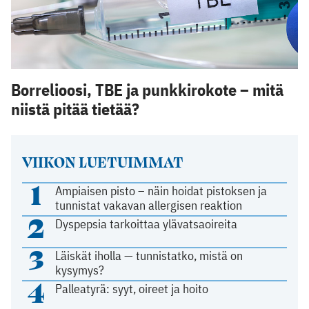
Borrelioosi, TBE ja punkkirokote – mitä
niistä pitää tietää?
VIIKON LUETUIMMAT
1
Ampiaisen pisto – näin hoidat pistoksen ja
tunnistat vakavan allergisen reaktion
2
Dyspepsia tarkoittaa ylävatsaoireita
3
Läiskät iholla — tunnistatko, mistä on
kysymys?
4
Palleatyrä: syyt, oireet ja hoito