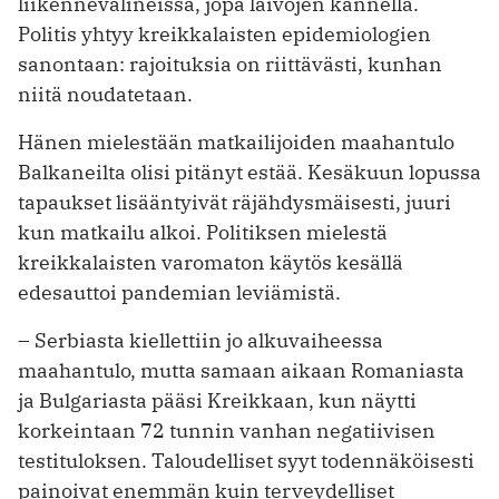
liikennevälineissä, jopa laivojen kannella.
Politis yhtyy kreikkalaisten epidemio­logien
sanontaan: rajoituksia on riittävästi, kunhan
niitä noudatetaan.
Hänen mielestään matkailijoiden maahantulo
Balkaneilta olisi pitänyt ­estää. Kesäkuun lopussa
tapaukset ­lisääntyivät räjähdysmäisesti, juuri
kun matkailu alkoi. Politiksen mielestä
kreikkalaisten varomaton käytös kesällä
edesauttoi pandemian leviämistä.
– Serbiasta kiellettiin jo alkuvaiheessa
maahantulo, mutta samaan aikaan Romaniasta
ja Bulgariasta pääsi Kreikkaan, kun näytti
korkeintaan 72 tunnin vanhan negatiivisen
testituloksen. Taloudelliset syyt todennäköisesti
painoivat enemmän kuin terveydelliset