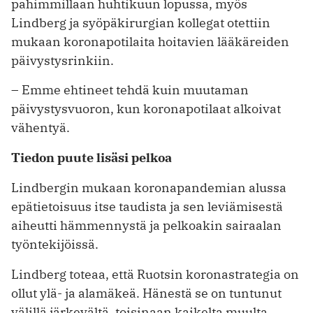
pahimmillaan huhtikuun lopussa, myös
Lindberg ja syöpäkirurgian kollegat otettiin
mukaan koronapotilaita hoitavien lääkäreiden
päivystysrinkiin.
– Emme ehtineet tehdä kuin muutaman
päivystysvuoron, kun koronapotilaat alkoivat
vähentyä.
Tiedon puute lisäsi pelkoa
Lindbergin mukaan koronapandemian alussa
epätietoisuus itse taudista ja sen leviämisestä
aiheutti hämmennystä ja pelkoakin sairaalan
työntekijöissä.
Lindberg toteaa, että Ruotsin koronastrategia on
ollut ylä- ja alamäkeä. Hänestä se on tuntunut
välillä järkevältä, toisinaan kaikelta muulta.