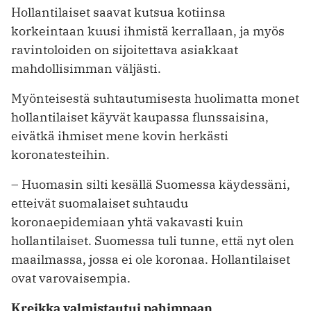
Hollantilaiset saavat kutsua kotiinsa
korkeintaan kuusi ihmistä kerrallaan, ja myös
ravintoloiden on sijoitettava asiakkaat
mahdollisimman väljästi.
Myönteisestä suhtautumisesta huolimatta monet
hollantilaiset käyvät kaupassa flunssaisina,
eivätkä ihmiset mene kovin herkästi
koronatesteihin.
– Huomasin silti kesällä Suomessa käydessäni,
etteivät suomalaiset suhtaudu
koronaepidemiaan yhtä vakavasti kuin
hollantilaiset. Suomessa tuli tunne, että nyt olen
maailmassa, jossa ei ole koronaa. Hollantilaiset
ovat varovaisempia.
Kreikka valmistautui pahimpaan