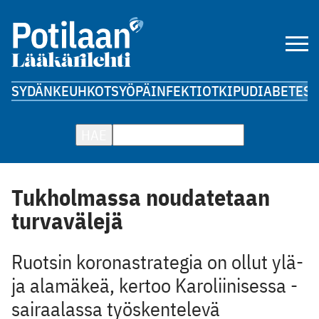
SYDÄN
KEUHKOT
SYÖPÄ
INFEKTIOT
KIPU
DIABETES
A
HAE
Tukholmassa noudatetaan
turvavälejä
Ruotsin koronastrategia on ollut ylä-
ja alamäkeä, kertoo Karoliinisessa ­
sairaalassa työskentelevä