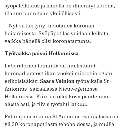
syöpäleikkaus ja hänellä on ilmennyt korona,
tilanne punnitaan yksilöllisesti.
– Nyt on kertynyt tietotaitoa koronan
hoitamisesta. Syöpäpotilas voidaan ­leikata,
vaikka hänellä olisi korona­tartunta.
Työtaakka paisui Hollannissa
Laboratorion toiminta on mul­listunut
koronadiagnostiikan vuoksi mikrobiologian
erikoislääkäri
Saara Vainion
työpaikalla St ­
Antonius -sairaalassa ­Nieuwegeinissa
Hollannissa. Kiire on ollut kova pandemian
alusta ­asti, ja tiivis työtahti jatkuu.
Pahimpina aikoina St Antonius -sairaalassa oli
yli 30 koronapotilasta tehohoidossa, ja muilla