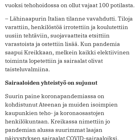
vuoksi tehohoidossa on ollut vajaat 100 potilasta.
– Lähinaapurin Italian tilanne vavahdutti. Tiloja
varattiin, henkilöstöä irrotettiin ja koulutettiin
uusiin tehtäviin, suojavaatteita etsittiin
varastoista ja ­ostettiin lisää. Kun pandemia
saapui Kreikkaan, melkein kaikki elektiivinen
toiminta lopetettiin ja sairaalat olivat
taisteluvalmiina.
Sairaaloiden yhteistyö on sujunut
Suurin paine koronapandemiassa on
kohdistunut Ateenan ja muiden isoimpien
kaupunkien teho- ja koronaosastojen
henkilökuntaan. Kreikassa nimettiin jo
pandemian alussa suurimmat laajan
päivystyksen sairaalat COVID-sairaaloiksi,