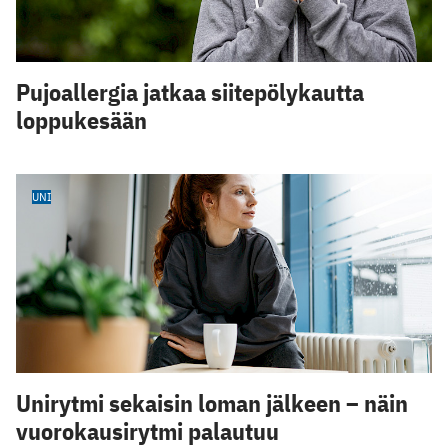
Pujoallergia jatkaa siitepölykautta
loppukesään
UNI
Unirytmi sekaisin loman jälkeen – näin
vuorokausirytmi palautuu