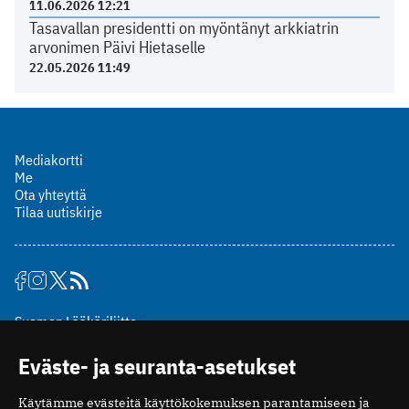
11.06.2026 12:21
Tasavallan presidentti on myöntänyt arkkiatrin
arvonimen Päivi Hietaselle
22.05.2026 11:49
Mediakortti
Me
Ota yhteyttä
Tilaa uutiskirje
Suomen Lääkäriliitto
Mäkelänkatu 2, PL 49
Eväste- ja seuranta-asetukset
00510 Helsinki
puh. (09) 393 091
Käytämme evästeitä käyttökokemuksen parantamiseen ja
toimitus@potilaanlaakarilehti.fi