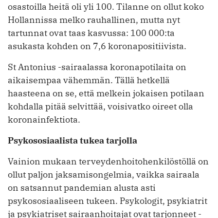
osastoilla heitä oli yli 100. Tilanne on ollut koko
Hollannissa melko rauhallinen, mutta nyt
tartunnat ovat taas kasvussa: 100 000:ta
asukasta kohden on 7,6 koronapositiivista.
St Antonius -sairaalassa koronapotilaita on
aikaisempaa vähemmän. Tällä hetkellä
haasteena on se, että melkein jokaisen potilaan
kohdalla pitää sel­vittää, voisivatko oireet olla
koronainfektiota.
Psykososiaalista tukea tarjolla
Vainion mukaan terveydenhoitohenkilöstöllä on
ollut paljon jaksamisongelmia, vaikka sairaala
on satsannut pandemian alusta asti
psykososiaaliseen ­tukeen. Psykologit, psykiatrit
ja psykiatriset sairaanhoitajat ovat tarjonneet ­