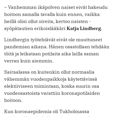
– Vanhemman ikäpolven naiset eivät hakeudu
hoitoon samalla tavalla kuin ennen, vaikka
heillä olisi ollut oireita, kertoo naisten ­
syöpätautien erikoislääkäri
Katja Lindberg
.
Lindbergin työtehtävät eivät ole muuttuneet
pandemian aikana. Hänen osastollaan tehdään
töitä ja leikataan potilaita aika lailla saman
verran kuin aiemmin.
Sairaalassa on kuitenkin ollut normaalia
vähemmän vuodenpaikkoja käytettävissä
elektiiviseen toimintaan, koska suurin osa
vuodeosastoista varattiin koronapotilaiden
hoitoon.
Kun koronaepidemia oli Tukhol­massa