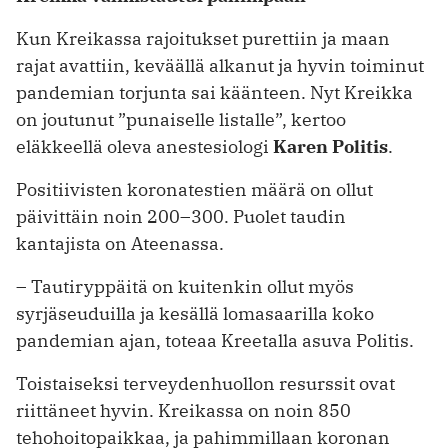
Kun Kreikassa rajoitukset purettiin ja maan
rajat avattiin, keväällä alkanut ja hyvin toiminut
pandemian torjunta sai käänteen. Nyt Kreikka
on joutunut ”punaiselle listalle”, kertoo
eläkkeellä oleva anestesiologi
­Karen Politis
.
Positiivisten koronatestien määrä on ollut
päivittäin noin 200–300. Puolet taudin
kantajista on Ateenassa.
– Tautiryppäitä on kuitenkin ollut myös
syrjäseuduilla ja kesällä lomasaarilla koko
pandemian ajan, toteaa Kreetalla asuva Politis.
Toistaiseksi terveydenhuollon resurssit ovat
riittäneet hyvin. Kreikassa on noin 850
tehohoitopaikkaa, ja pahimmillaan koronan