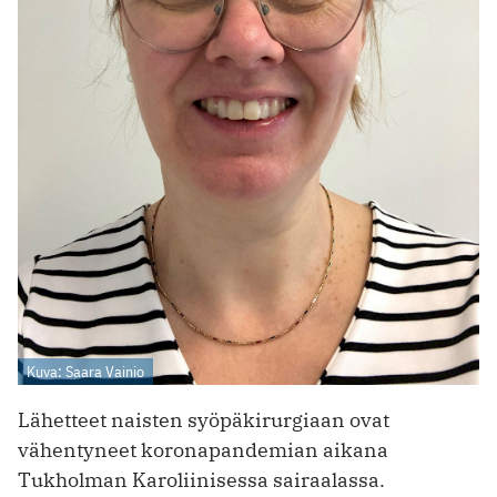
Kuva: Saara Vainio
Lähetteet naisten syöpäkirur­giaan ovat
vähentyneet koronapandemian aikana
Tukholman Karoliinisessa sairaalassa.