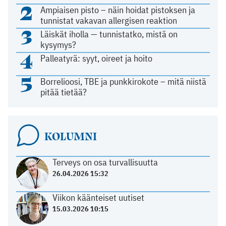
2
Ampiaisen pisto – näin hoidat pistoksen ja
tunnistat vakavan allergisen reaktion
3
Läiskät iholla — tunnistatko, mistä on
kysymys?
4
Palleatyrä: syyt, oireet ja hoito
5
Borrelioosi, TBE ja punkkirokote – mitä niistä
pitää tietää?
KOLUMNI
Terveys on osa turvallisuutta
26.04.2026 15:32
Viikon käänteiset uutiset
15.03.2026 10:15