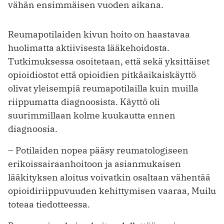
vähän ensimmäisen vuoden aikana.
Reumapotilaiden kivun hoito on haastavaa
huolimatta aktiivisesta lääkehoidosta.
Tutkimuksessa osoitetaan, että sekä yksittäiset
opioidiostot että opioidien pitkäaikaiskäyttö
olivat yleisempiä reumapotilailla kuin muilla
riippumatta diagnoosista. Käyttö oli
suurimmillaan kolme kuukautta ennen
diagnoosia.
– Potilaiden nopea pääsy reumatologiseen
erikoissairaanhoitoon ja asianmukaisen
lääkityksen aloitus voivatkin osaltaan vähentää
opioidiriippuvuuden kehittymisen vaaraa, Muilu
toteaa tiedotteessa.