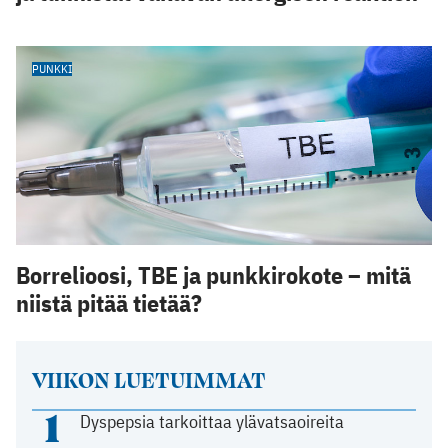
PUNKKI
Borrelioosi, TBE ja punkkirokote – mitä
niistä pitää tietää?
VIIKON LUETUIMMAT
1
Dyspepsia tarkoittaa ylävatsaoireita