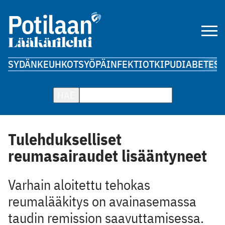
SYDÄN
KEUHKOT
SYÖPÄ
INFEKTIOT
KIPU
DIABETES
A
HAE
Tulehdukselliset
reumasairaudet lisääntyneet
Varhain aloitettu tehokas
reumalääkitys on avainasemassa
taudin remission saavuttamisessa.