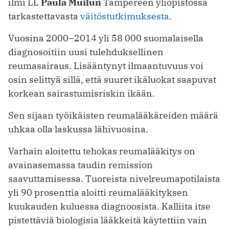
ilmi LL
Paula Muilun
Tampereen yliopistossa
tarkastettavasta
väitöstutkimuksesta
.
Vuosina 2000–2014 yli 58 000 suomalaisella
diagnosoitiin uusi tulehduksellinen
reumasairaus. Lisääntynyt ilmaantuvuus voi
osin selittyä sillä, että suuret ikäluokat saapuvat
korkean sairastumisriskin ikään.
Sen sijaan työikäisten reumalääkäreiden määrä
uhkaa olla laskussa lähivuosina.
Varhain aloitettu tehokas reumalääkitys on
avainasemassa taudin remission
saavuttamisessa. Tuoreista nivelreumapotilaista
yli 90 prosenttia aloitti reumalääkityksen
kuukauden kuluessa diagnoosista. Kalliita itse
pistettäviä biologisia lääkkeitä käytettiin vain