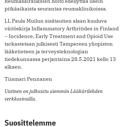
Reumasairauksien hoito edellyttää usein
pitkäaikaista seurantaa reumaklinikoissa.
LL Paula Muilun sisätautien alaan kuuluva
väitöskirja Inflammatory Arthritides in Finland
– Incidence, Early Treatment and Opioid Use
tarkastetaan julkisesti Tampereen yliopiston
lääketieteen ja terveysteknologian
tiedekunnassa perjantaina 28.5.2021 kello 13
alkaen.
Tiiamari Pennanen
Uutinen on julkaistu aiemmin Lääkärilehden
verkkosivuilla.
Suosittelemme