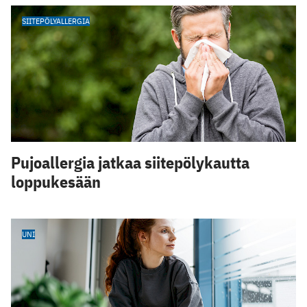
SIITEPÖLYALLERGIA
Pujoallergia jatkaa siitepölykautta
loppukesään
UNI