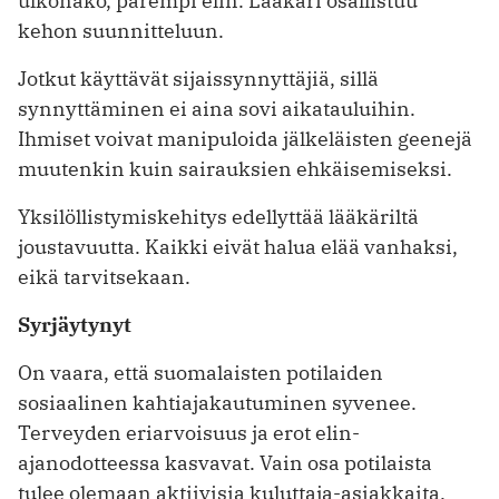
ulkonäkö, parempi elin. Lääkäri osallistuu
kehon suunnitteluun.
Jotkut käyttävät sijaissynnyttäjiä, sillä
synnyttäminen ei aina sovi aikatauluihin.
Ihmiset voivat manipuloida jälkeläisten geenejä
muutenkin kuin sai­rauksien ehkäisemiseksi.
Yksilöllistymiskehitys edellyttää lääkäriltä
joustavuutta. Kaikki eivät halua elää vanhaksi,
eikä tarvitsekaan.
Syrjäytynyt
On vaara, että suomalaisten potilaiden
sosiaalinen kahtiajakautuminen syvenee.
Terveyden eriarvoisuus ja erot elin­
ajanodotteessa kasvavat. Vain osa potilaista
tulee olemaan aktiivisia kuluttaja-asiakkaita.