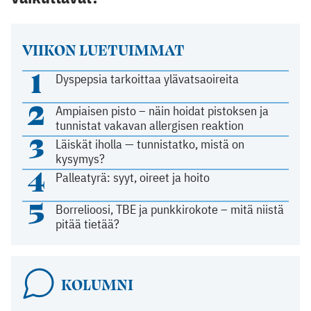
VIIKON LUETUIMMAT
1
Dyspepsia tarkoittaa ylävatsaoireita
2
Ampiaisen pisto – näin hoidat pistoksen ja
tunnistat vakavan allergisen reaktion
3
Läiskät iholla — tunnistatko, mistä on
kysymys?
4
Palleatyrä: syyt, oireet ja hoito
5
Borrelioosi, TBE ja punkkirokote – mitä niistä
pitää tietää?
KOLUMNI