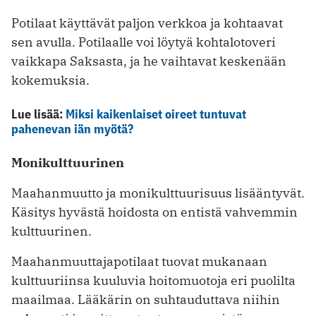
Potilaat käyttävät paljon verkkoa ja kohtaavat
sen avulla. Potilaalle voi löytyä kohtalotoveri
vaikkapa Saksasta, ja he vaihtavat keskenään
kokemuksia.
Lue lisää:
Miksi kaikenlaiset oireet tuntuvat
pahenevan iän myötä?
Monikulttuurinen
Maahanmuutto ja monikulttuurisuus ­lisääntyvät.
Käsitys hyvästä hoidosta on entistä vahvemmin
kulttuurinen.
Maahanmuuttajapotilaat tuovat mukanaan
kulttuuriinsa kuuluvia hoitomuotoja eri puolilta
maailmaa. Lääkärin on suhtauduttava niihin