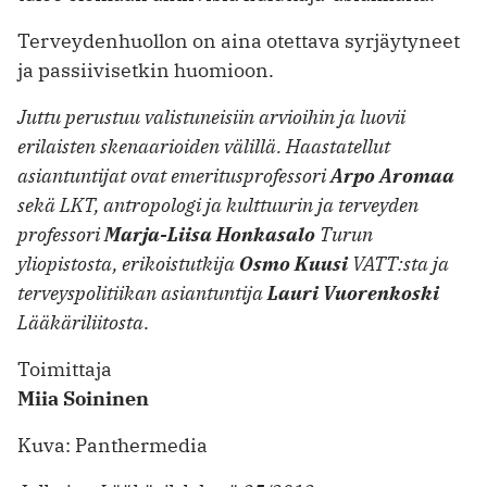
Terveydenhuollon on aina otettava syrjäytyneet
ja passiivisetkin huo­mioon.
Juttu perustuu valistuneisiin arvioihin ja luovii
erilaisten skenaarioiden välillä. Haastatellut
asiantuntijat ovat emeritusprofessori
Arpo Aromaa
sekä LKT, antropologi ja kulttuurin ja terveyden
professori
Marja-Liisa Honkasalo
Turun
yliopistosta, erikoistutkija
Osmo Kuusi
VATT:sta ja
terveyspolitiikan asiantuntija
Lauri Vuoren­koski
Lääkäriliitosta
.
Toimittaja
Miia Soininen
Kuva: Panthermedia