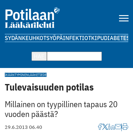
SYDÄN
KEUHKOT
SYÖPÄ
INFEKTIOT
KIPU
DIABETES
A
HAE
IKÄÄNTYMINEN
LÄÄKETIEDE
Tulevaisuuden potilas
Millainen on tyypillinen tapaus 20
vuoden päästä?
29.6.2013 06.40