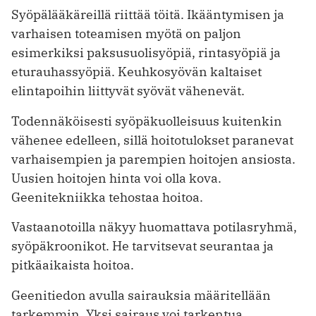
Syöpälääkäreillä riittää töitä. Ikääntymisen ja
varhaisen toteamisen myötä on paljon
esimerkiksi paksusuolisyöpiä, rintasyöpiä ja
eturauhassyöpiä. Keuhkosyövän kaltaiset
elintapoihin liittyvät syövät vähenevät.
Todennäköisesti syöpäkuolleisuus kuitenkin
vähenee edelleen, sillä hoitotulokset paranevat
varhaisempien ja ­parempien hoitojen ansiosta.
Uusien hoitojen hinta voi olla kova.
Geenitekniikka tehostaa hoitoa.
Vastaanotoilla näkyy huomattava potilasryhmä,
syöpäkroonikot. He tarvitsevat seurantaa ja
pitkäaikaista hoitoa.
Geenitiedon avulla sairauksia määritellään
tarkemmin. Yksi sairaus voi tarkentua