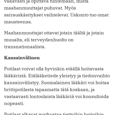
vakavasti ja opittava tuntemaan, mistä
maahanmuuttajat puhuvat. Myös
sairauskäsitykset vaihtelevat. Uskonto tuo omat
mausteensa.
Maahanmuuttajat ottavat jotain täältä ja jotain
muualta, eli terveydenhuolto on
transnationaalista.
Kansainvälinen
Potilaat voivat olla hyvinkin etäällä hoitavasta
lääkäristä. Etälääketiede yleistyy ja tiedonvaihto
kansainvälistyy. Suomalainen lääkäri voi hoitaa
brittipotilasta tapaamatta tätä koskaan, ja
vastaavasti lontoolaista lääkäriä voi konsultoida
nopeasti.
Potilaat alkavat matkustaa tiettyihin hoitoihin