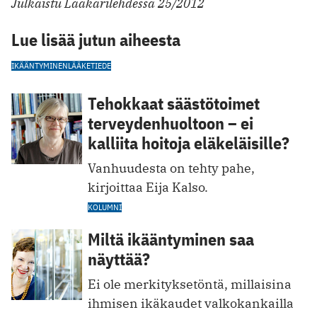
Julkaistu Lääkärilehdessä 25/2012
Lue lisää jutun aiheesta
IKÄÄNTYMINEN
LÄÄKETIEDE
Tehokkaat säästötoimet
terveydenhuoltoon – ei
kalliita hoitoja eläkeläisille?
Vanhuudesta on tehty pahe,
kirjoittaa Eija Kalso.
KOLUMNI
Miltä ikääntyminen saa
näyttää?
Ei ole merkityksetöntä, millaisina
ihmisen ikäkaudet valkokankailla