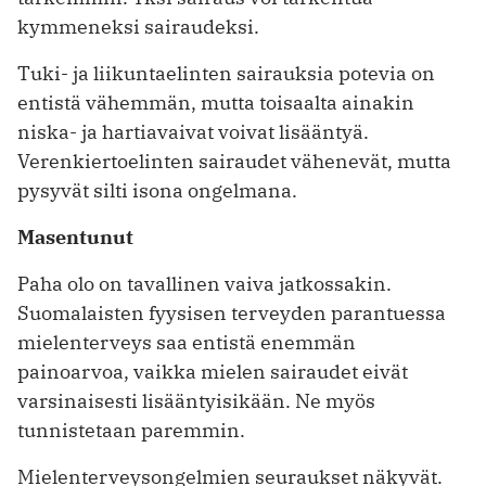
kymmeneksi sairaudeksi.
Tuki- ja liikuntaelinten sairauksia potevia on
entistä vähemmän, mutta toisaalta ainakin
niska- ja hartiavaivat voivat lisääntyä.
Verenkiertoelinten sairaudet vähenevät, mutta
pysyvät silti isona ongelmana.
Masentunut
Paha olo on tavallinen vaiva jatkossakin.
Suomalaisten fyysisen terveyden parantuessa
mielenterveys saa entistä enemmän
painoarvoa, vaikka mielen sairaudet eivät
varsinaisesti lisääntyisikään. Ne myös
tunnistetaan paremmin.
Mielenterveysongelmien seuraukset näkyvät.