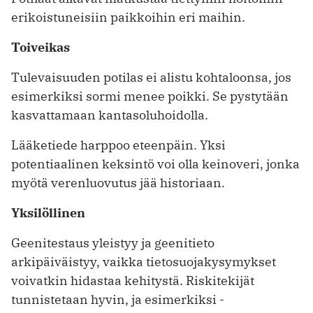
erikoistuneisiin paikkoihin eri maihin.
Toiveikas
Tulevaisuuden potilas ei alistu kohtaloonsa, jos
esimerkiksi sormi menee poikki. Se pystytään
kasvattamaan kantasoluhoidolla.
Lääketiede harppoo eteenpäin. Yksi
potentiaalinen keksintö voi olla keino­veri, jonka
myötä verenluovutus jää historiaan.
Yksilöllinen
Geenitestaus yleistyy ja geenitieto
arkipäiväistyy, vaikka tietosuojakysymykset
voivatkin hidastaa kehitystä. Riskitekijät
tunnistetaan hyvin, ja esimerkiksi ­