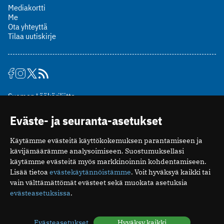
Mediakortti
Me
Ota yhteyttä
Tilaa uutiskirje
Suomen Lääkäriliitto
Mäkelänkatu 2, PL 49
Eväste- ja seuranta-asetukset
00510 Helsinki
puh. (09) 393 091
Käytämme evästeitä käyttökokemuksen parantamiseen ja
toimitus@potilaanlaakarilehti.fi
kävijämäärämme analysoimiseen. Suostumuksellasi
käytämme evästeitä myös markkinoinnin kohdentamiseen.
ISSN 2323-9476
Lisää tietoa
evästekäytännöistämme
. Voit hyväksyä kaikki tai
vain välttämättömät evästeet sekä muokata asetuksia
evästeasetuksissa
.
Evästeasetukset
Hyväksy kaikki