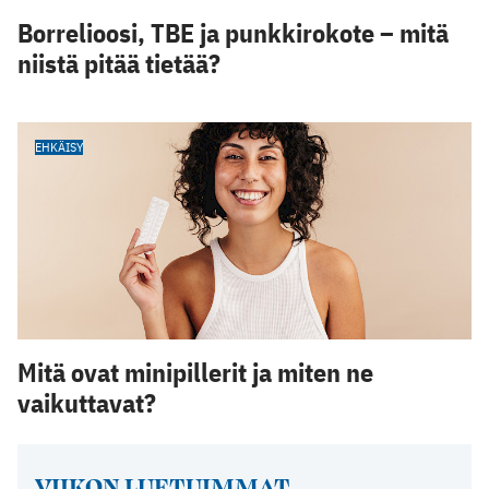
Borrelioosi, TBE ja punkkirokote – mitä
niistä pitää tietää?
EHKÄISY
Mitä ovat minipillerit ja miten ne
vaikuttavat?
VIIKON LUETUIMMAT