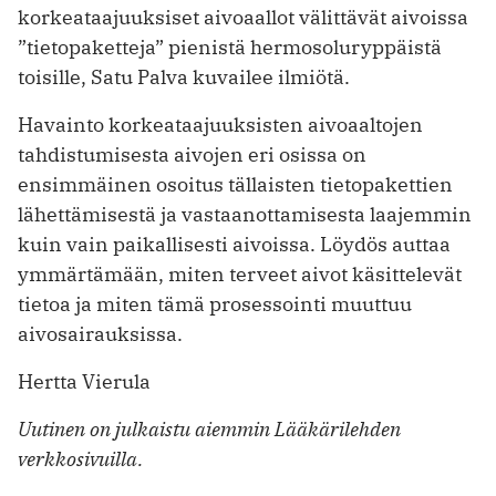
korkeataajuuksiset aivoaallot välittävät aivoissa
”tietopaketteja” pienistä hermosoluryppäistä
toisille, Satu Palva kuvailee ilmiötä.
Havainto korkeataajuuksisten aivoaaltojen
tahdistumisesta aivojen eri osissa on
ensimmäinen osoitus tällaisten tietopakettien
lähettämisestä ja vastaanottamisesta laajemmin
kuin vain paikallisesti aivoissa. Löydös auttaa
ymmärtämään, miten terveet aivot käsittelevät
tietoa ja miten tämä prosessointi muuttuu
aivosairauksissa.
Hertta Vierula
Uutinen on julkaistu aiemmin Lääkärilehden
verkkosivuilla.