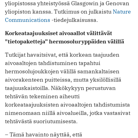
yliopistossa yhteistyössä Glasgowin ja Genovan
yliopiston kanssa. Tutkimus on julkaistu
Nature
Communications
-tiedejulkaisussa.
Korkeataajuuksiset aivoaallot välittävät
"tietopaketteja” hermosoluryppäiden välillä
Tutkijat havaitsivat, että korkean taajuuden
aivoaaltojen tahdistuminen tapahtui
hermosolujoukkojen välillä samankaltaisen
aivorakenteen puitteissa, mutta yksilöllisillä
taajuuskaistoilla. Näkökykyyn perustuvan
tehtävän tekeminen aiheutti
korkeataajuuksisten aivoaaltojen tahdistumista
nimenomaan niillä aivoalueilla, jotka vastasivat
tehtävästä suoriutumisesta.
– Tämä havainto näyttää, että