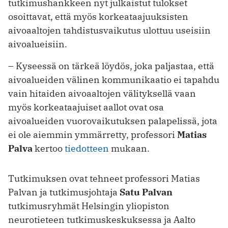
tutkimushankkeen nyt julkaistut tulokset
osoittavat, että myös korkeataajuuksisten
aivoaaltojen tahdistusvaikutus ulottuu useisiin
aivoalueisiin.
– Kyseessä on tärkeä löydös, joka paljastaa, että
aivoalueiden välinen kommunikaatio ei tapahdu
vain hitaiden aivoaaltojen välityksellä vaan
myös korkeataajuiset aallot ovat osa
aivoalueiden vuorovaikutuksen palapelissä, jota
ei ole aiemmin ymmärretty, professori
Matias
Palva
kertoo
tiedotteen
mukaan.
Tutkimuksen ovat tehneet professori Matias
Palvan ja tutkimusjohtaja
Satu Palvan
tutkimusryhmät Helsingin yliopiston
neurotieteen tutkimuskeskuksessa ja Aalto