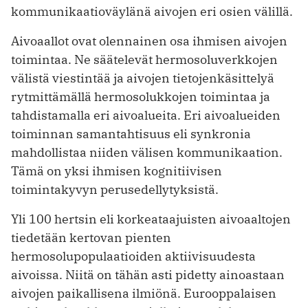
kommunikaatioväylänä aivojen eri osien välillä.
Aivoaallot ovat olennainen osa ihmisen aivojen
toimintaa. Ne säätelevät hermosoluverkkojen
välistä viestintää ja aivojen tietojenkäsittelyä
rytmittämällä hermosolukkojen toimintaa ja
tahdistamalla eri aivoalueita. Eri aivoalueiden
toiminnan samantahtisuus eli synkronia
mahdollistaa niiden välisen kommunikaation.
Tämä on yksi ihmisen kognitiivisen
toimintakyvyn perusedellytyksistä.
Yli 100 hertsin eli korkeataajuisten aivoaaltojen
tiedetään kertovan pienten
hermosolupopulaatioiden aktiivisuudesta
aivoissa. Niitä on tähän asti pidetty ainoastaan
aivojen paikallisena ilmiönä. Eurooppalaisen