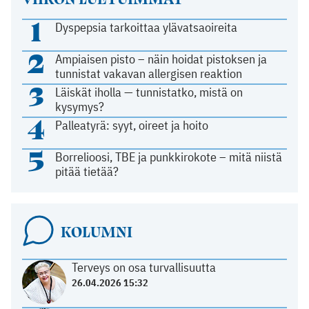
1
Dyspepsia tarkoittaa ylävatsaoireita
2
Ampiaisen pisto – näin hoidat pistoksen ja
tunnistat vakavan allergisen reaktion
3
Läiskät iholla — tunnistatko, mistä on
kysymys?
4
Palleatyrä: syyt, oireet ja hoito
5
Borrelioosi, TBE ja punkkirokote – mitä niistä
pitää tietää?
KOLUMNI
Terveys on osa turvallisuutta
26.04.2026 15:32