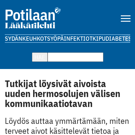
SYDÄN
KEUHKOT
SYÖPÄ
INFEKTIOT
KIPU
DIABETES
A
HAE
Tutkijat löysivät aivoista
uuden hermosolujen välisen
kommunikaatiotavan
Löydös auttaa ymmärtämään, miten
terveet aivot käsittelevät tietoa ja