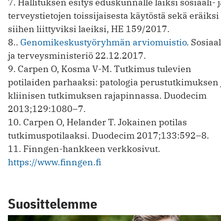
7. Hallituksen esitys eduskunnalle laiksi sosiaali- j
terveystietojen toissijaisesta käytöstä sekä eräiksi
siihen liittyviksi laeiksi, HE 159/2017.
8..
Genomikeskustyöryhmän arviomuistio
. Sosiaal
ja terveysministeriö 22.12.2017.
9. Carpen O, Kosma V-M. Tutkimus tulevien
potilaiden parhaaksi: patologia perustutkimuksen 
kliinisen tutkimuksen rajapinnassa. Duodecim
2013;129:1080–7.
10. Carpen O, Helander T. Jokainen potilas
tutkimuspotilaaksi. ­Duodecim 2017;133:592–8.
11. Finngen-hankkeen verkkosivut.
https://www.finngen.fi
Suosittelemme