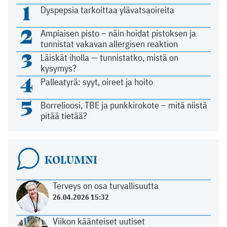
1
Dyspepsia tarkoittaa ylävatsaoireita
2
Ampiaisen pisto – näin hoidat pistoksen ja
tunnistat vakavan allergisen reaktion
3
Läiskät iholla — tunnistatko, mistä on
kysymys?
4
Palleatyrä: syyt, oireet ja hoito
5
Borrelioosi, TBE ja punkkirokote – mitä niistä
pitää tietää?
KOLUMNI
Terveys on osa turvallisuutta
26.04.2026 15:32
Viikon käänteiset uutiset