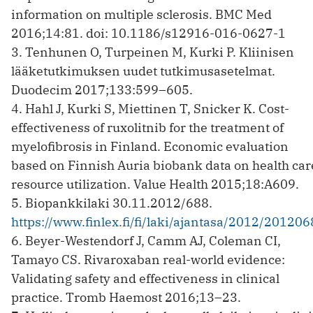
information on multiple sclerosis. BMC Med
2016;14:81. doi: 10.1186/s12916-016-0627-1
3. Tenhunen O, Turpeinen M, Kurki P. Kliinisen
lääketutkimuksen uudet tutkimusasetelmat.
Duodecim 2017;133:599–605.
4. Hahl J, Kurki S, Miettinen T, Snicker K. Cost-
effectiveness of ruxolitnib for the treatment of
myelofibrosis in Finland. Economic evaluation
based on Finnish Auria biobank data on health car
resource utilization. Value Health 2015;18:A609.
5. Biopankkilaki 30.11.2012/688.
https://www.finlex.fi/fi/laki/ajantasa/2012/20120
6. Beyer-Westendorf J, Camm AJ, Coleman CI,
Tamayo CS. Rivaroxaban real-world evidence:
Validating safety and effectiveness in clinical
practice. Tromb Haemost 2016;13–23.