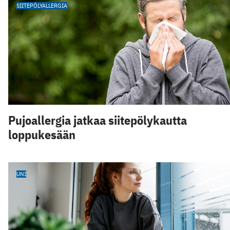
SIITEPÖLYALLERGIA
Pujoallergia jatkaa siitepölykautta
loppukesään
UNI