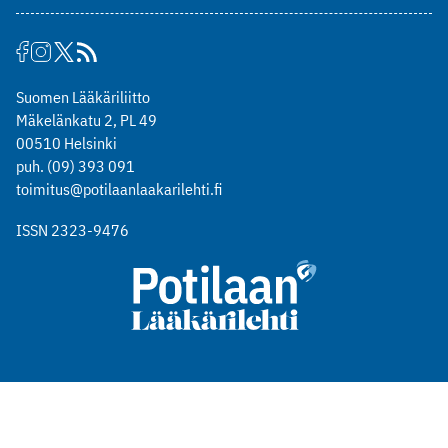
Suomen Lääkäriliitto
Mäkelänkatu 2, PL 49
00510 Helsinki
puh. (09) 393 091
toimitus@potilaanlaakarilehti.fi
ISSN 2323-9476