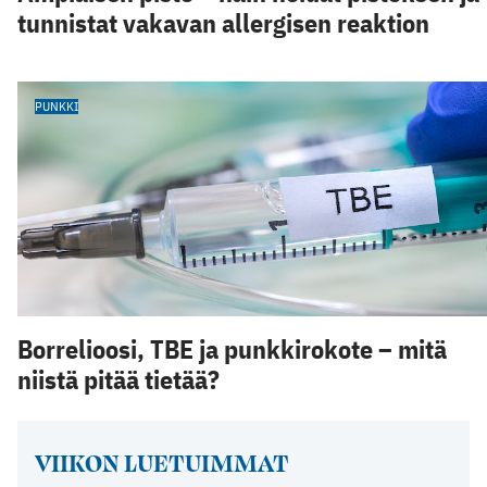
tunnistat vakavan allergisen reaktion
PUNKKI
Borrelioosi, TBE ja punkkirokote – mitä
niistä pitää tietää?
VIIKON LUETUIMMAT