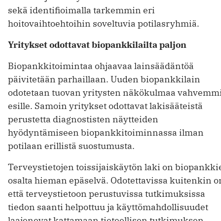
sekä identifioimalla tarkemmin eri
hoitovaihtoehtoihin soveltuvia potilasryhmiä.
Yritykset odottavat ­biopankkilailta paljon
Biopankkitoimintaa ohjaavaa lainsäädäntöä
päivitetään parhaillaan. Uuden biopankkilain
odotetaan tuovan yritysten näkökulmaa vahvemm
esille. Samoin yritykset odottavat lakisääteistä
perustetta diagnostisten näytteiden
hyödyntämiseen biopankkitoiminnassa ilman
potilaan erillistä suostumusta.
Terveystietojen toissijaiskäytön laki on biopankki
osalta hieman epäselvä. Odotettavissa kuitenkin o
että terveystietoon perustuvissa tutkimuksissa
tiedon saanti helpottuu ja käyttömahdollisuudet
laajenevat kattamaan tieteellisen tutkimuksen