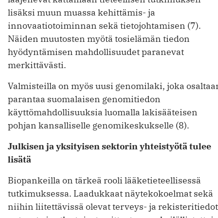
lisäksi muun muassa kehittämis- ja
innovaatiotoiminnan sekä tietojohtamisen (7).
Näiden muutosten myötä tosielämän tiedon
hyödyntämisen mahdollisuudet paranevat
merkittävästi.
Valmisteilla on myös uusi genomilaki, joka osaltaa
parantaa suomalaisen genomitiedon
käyttömahdollisuuksia luomalla lakisääteisen
pohjan kansalliselle genomikeskukselle (8).
Julkisen ja yksityisen sektorin yhteistyötä tulee
lisätä
Biopankeilla on tärkeä rooli lääketieteellisessä
tutkimuksessa. Laadukkaat näytekokoelmat ­sekä
niihin liitettävissä olevat terveys- ja rekisteri­­tiedot