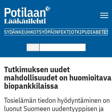
SYDÄN
KEUHKOT
SYÖPÄ
INFEKTIOT
KIPU
DIABETES
A
HAE
Tutkimuksen uudet
mahdollisuudet on huomioitava
biopankkilaissa
Tosielämän tiedon hyödyntäminen on
luonut Suomeen ­uudentyyppisen ja