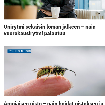
Unirytmi sekaisin loman jälkeen – näin
vuorokausirytmi palautuu
HYÖNTEISEN PISTO
Ampiaisen pisto – näin hoidat pistoksen ja