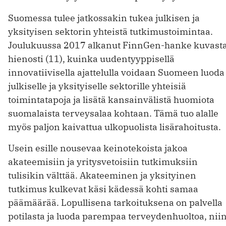
Suomessa tulee jatkossakin tukea julkisen ja
yksityisen sektorin yhteistä tutkimustoimintaa.
Joulukuussa 2017 alkanut FinnGen-hanke ­kuvast
hienosti (11), kuinka uudentyyppisellä
innovatiivisella ajattelulla voidaan Suomeen luoda
julkiselle ja yksityiselle sektorille yhteisiä
toimintatapoja ja lisätä kansainvälistä huomiota
suomalaista terveysalaa kohtaan. Tämä tuo ­alalle
myös paljon kaivattua ulkopuolista lisä­rahoitusta.
Usein esille nousevaa keinotekoista jakoa
akateemisiin ja yritysvetoisiin tutkimuksiin
tulisikin välttää. Akateeminen ja yksityinen
tutkimus kulkevat käsi kädessä kohti samaa
päämäärää. Lopullisena tarkoituksena on palvella
potilasta ja luoda parempaa terveydenhuoltoa, nii