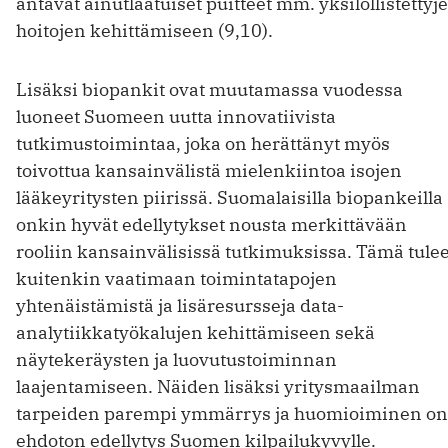
antavat ainutlaatuiset puitteet mm. yksi­löllistettyj
hoitojen kehittämiseen (9,10).
Lisäksi biopankit ovat muutamassa vuodessa
luoneet Suomeen uutta innovatiivista
tutkimustoimintaa, joka on herättänyt myös
toivottua kansainvälistä mielenkiintoa isojen
lääkeyritysten piirissä. Suomalaisilla biopankeilla
onkin hyvät edellytykset nousta merkittävään
rooliin kansainvälisissä tutkimuksissa. Tämä tule
kuitenkin vaatimaan toimintatapojen
yhtenäistämistä ja lisäresursseja data-
analytiikkatyökalujen kehittämiseen sekä
näytekeräysten ja luovutustoiminnan
laajentamiseen. Näiden lisäksi yritysmaailman
tarpeiden parempi ymmärrys ja huomioiminen on
ehdoton edellytys Suomen kilpailukyvylle.