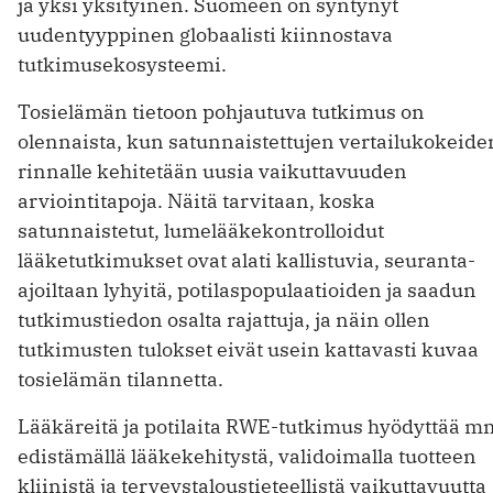
ja yksi yksityinen. Suomeen on syntynyt
uudentyyppinen globaalisti kiinnostava
tutkimusekosysteemi.
Tosielämän tietoon pohjautuva tutkimus on
olennaista, kun satunnaistettujen vertailukokeide
rinnalle kehitetään uusia vaikuttavuuden
arviointitapoja. Näitä tarvitaan, koska
satunnaistetut, lumelääkekontrolloidut
lääketutkimukset ovat alati kallistuvia, seuranta-
ajoiltaan lyhyitä, potilaspopulaatioiden ja saadun
tutkimustiedon osalta rajattuja, ja näin ollen
tutkimusten tulokset eivät usein kattavasti kuvaa
tosielämän tilannetta.
Lääkäreitä ja potilaita RWE-tutkimus hyödyttää m
edistämällä lääkekehitystä, validoimalla tuotteen
kliinistä ja terveystaloustieteellistä vaikuttavuutta