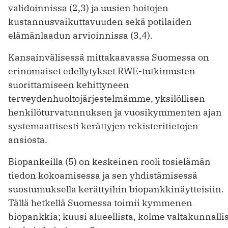
validoinnissa (2,3) ja uusien hoitojen
kustannusvaikuttavuuden sekä potilaiden
elämänlaadun arvioinnissa (3,4).
Kansainvälisessä mittakaavassa Suomessa on
erinomaiset edellytykset RWE-tutkimusten
suorittamiseen kehittyneen
terveydenhuoltojärjestelmämme, yksilöllisen
henkilöturvatunnuksen ja vuosikymmenten ajan
systemaattisesti kerättyjen rekisteritietojen
ansiosta.
Biopankeilla (5) on keskeinen rooli tosi­elämän
tiedon kokoamisessa ja sen yhdistämisessä
suostumuksella kerättyihin biopankkinäytteisiin.
Tällä hetkellä Suomessa toimii kymmenen
biopankkia; kuusi alueellista, kolme valtakunnalli