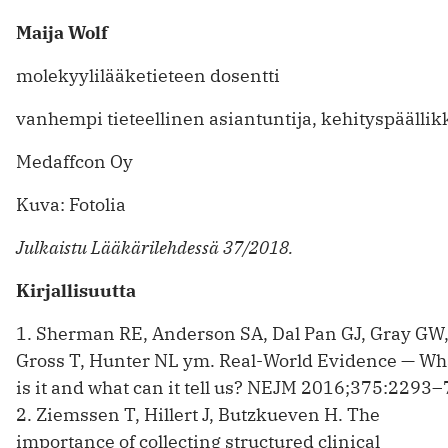
Maija Wolf
molekyylilääketieteen dosentti
vanhempi tieteellinen asiantuntija, kehityspäällik
Medaffcon Oy
Kuva: Fotolia
Julkaistu Lääkärilehdessä 37/2018.
Kirjallisuutta
1. Sherman RE, Anderson SA, Dal Pan GJ, Gray GW
Gross T, Hunter NL ym. Real-World Evidence — Wh
is it and what can it tell us? NEJM 2016;375:2293–
2. Ziemssen T, Hillert J, Butzkueven H. The
importance of collecting structured clinical