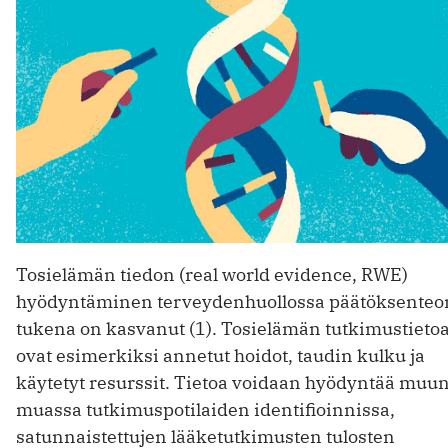
Tosielämän tiedon (real world evidence, RWE)
hyödyntäminen terveydenhuollossa pää­töksenteo
tukena on kasvanut (1). Tosielämän tut­kimustieto
ovat esimerkiksi annetut hoidot, taudin kulku ja
käytetyt resurssit. ­Tietoa ­voidaan hyödyntää muu
muassa tutkimus­potilaiden identifioinnissa,
satunnaistettujen lääketutkimusten tulosten