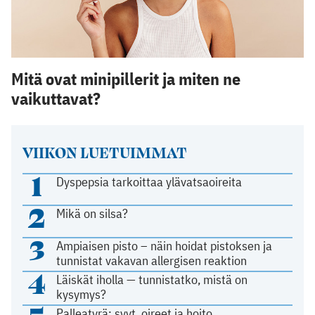
Mitä ovat minipillerit ja miten ne
vaikuttavat?
VIIKON LUETUIMMAT
1
Dyspepsia tarkoittaa ylävatsaoireita
2
Mikä on silsa?
3
Ampiaisen pisto – näin hoidat pistoksen ja
tunnistat vakavan allergisen reaktion
4
Läiskät iholla — tunnistatko, mistä on
kysymys?
Palleatyrä: syyt, oireet ja hoito