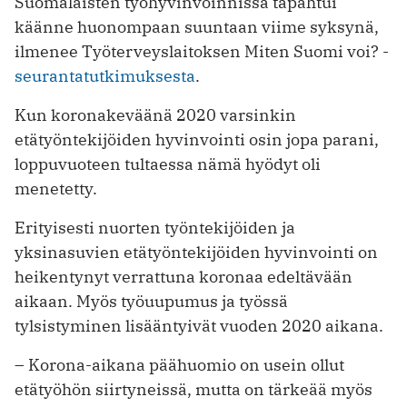
Suomalaisten työhyvinvoinnissa tapahtui
käänne huonompaan suuntaan viime syksynä,
ilmenee Työterveyslaitoksen Miten Suomi voi? -
seurantatutkimuksesta
.
Kun koronakeväänä 2020 varsinkin
etätyöntekijöiden hyvinvointi osin jopa parani,
loppuvuoteen tultaessa nämä hyödyt oli
menetetty.
Erityisesti nuorten työntekijöiden ja
yksinasuvien etätyöntekijöiden hyvinvointi on
heikentynyt verrattuna koronaa edeltävään
aikaan. Myös työuupumus ja työssä
tylsistyminen lisääntyivät vuoden 2020 aikana.
– Korona-aikana päähuomio on usein ollut
etätyöhön siirtyneissä, mutta on tärkeää myös