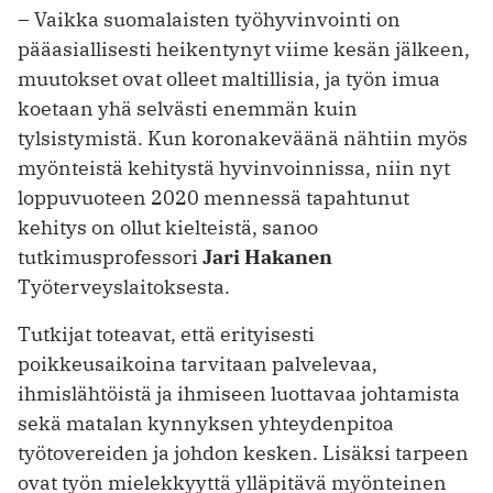
– Vaikka suomalaisten työhyvinvointi on
pääasiallisesti heikentynyt viime kesän jälkeen,
muutokset ovat olleet maltillisia, ja työn imua
koetaan yhä selvästi enemmän kuin
tylsistymistä. Kun koronakeväänä nähtiin myös
myönteistä kehitystä hyvinvoinnissa, niin nyt
loppuvuoteen 2020 mennessä tapahtunut
kehitys on ollut kielteistä, sanoo
tutkimusprofessori
Jari Hakanen
Työterveyslaitoksesta.
Tutkijat toteavat, että erityisesti
poikkeusaikoina tarvitaan palvelevaa,
ihmislähtöistä ja ihmiseen luottavaa johtamista
sekä matalan kynnyksen yhteydenpitoa
työtovereiden ja johdon kesken. Lisäksi tarpeen
ovat työn mielekkyyttä ylläpitävä myönteinen