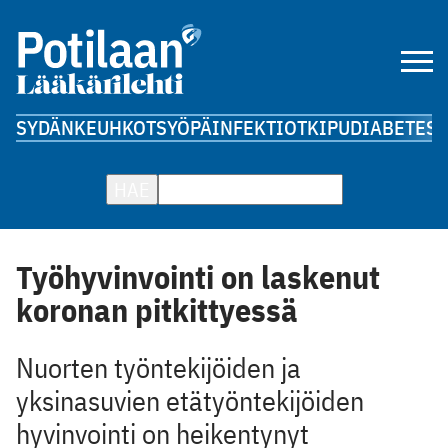
SYDÄN
KEUHKOT
SYÖPÄ
INFEKTIOT
KIPU
DIABETES
A
HAE
Työhyvinvointi on laskenut
koronan pitkittyessä
Nuorten työntekijöiden ja
yksinasuvien etätyöntekijöiden
hyvinvointi on heikentynyt