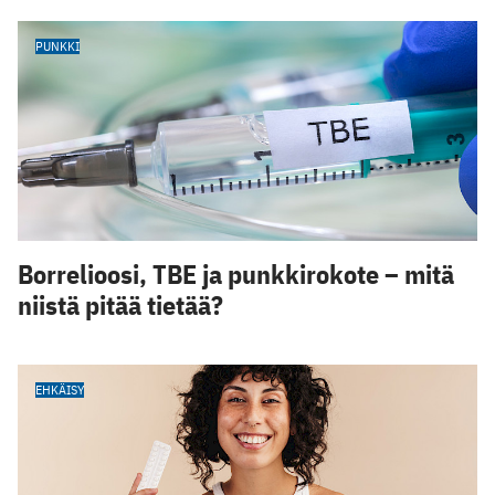
PUNKKI
Borrelioosi, TBE ja punkkirokote – mitä
niistä pitää tietää?
EHKÄISY