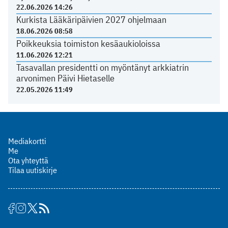
22.06.2026 14:26
Kurkista Lääkäripäivien 2027 ohjelmaan
18.06.2026 08:58
Poikkeuksia toimiston kesäaukioloissa
11.06.2026 12:21
Tasavallan presidentti on myöntänyt arkkiatrin
arvonimen Päivi Hietaselle
22.05.2026 11:49
Mediakortti
Me
Ota yhteyttä
Tilaa uutiskirje