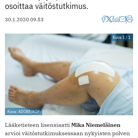
osoittaa väitöstutkimus.
30.1.2020 09.53
Kuva 1 / 1
Kuva: ADOBE/AOP
Lääketieteen lisensiaatti
Mika Niemeläinen
arvioi väitöstutkimuksessaan nykyisten polven