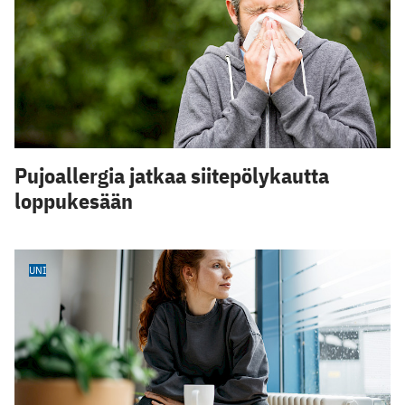
Pujoallergia jatkaa siitepölykautta
loppukesään
UNI