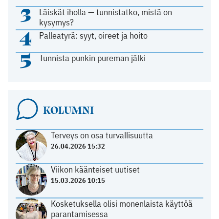
3
Läiskät iholla — tunnistatko, mistä on
kysymys?
4
Palleatyrä: syyt, oireet ja hoito
5
Tunnista punkin pureman jälki
KOLUMNI
Terveys on osa turvallisuutta
26.04.2026 15:32
Viikon käänteiset uutiset
15.03.2026 10:15
Kosketuksella olisi monenlaista käyttöä
parantamisessa