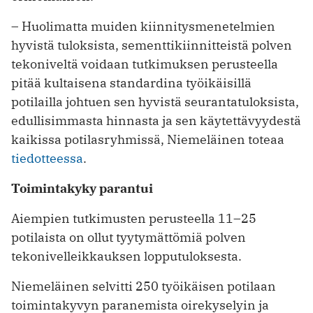
– Huolimatta muiden kiinnitysmenetelmien
hyvistä tuloksista, sementtikiinnitteistä polven
tekoniveltä voidaan tutkimuksen perusteella
pitää kultaisena standardina työikäisillä
potilailla johtuen sen hyvistä seurantatuloksista,
edullisimmasta hinnasta ja sen käytettävyydestä
kaikissa potilasryhmissä, Niemeläinen toteaa
tiedotteessa
.
Toimintakyky parantui
Aiempien tutkimusten perusteella 11–25
potilaista on ollut tyytymättömiä polven
tekonivelleikkauksen lopputuloksesta.
Niemeläinen selvitti 250 työikäisen potilaan
toimintakyvyn paranemista oirekyselyin ja