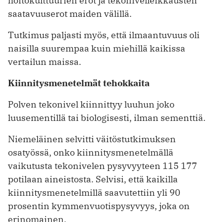
hoitokulttuurien erot ja tekonivelleikkausten
saatavuuserot maiden välillä.
Tutkimus paljasti myös, että ilmaantuvuus oli
naisilla suurempaa kuin miehillä kaikissa
vertailun maissa.
Kiinnitysmenetelmät tehokkaita
Polven tekonivel kiinnittyy luuhun joko
luusementillä tai biologisesti, ilman sementtiä.
Niemeläinen selvitti väitöstutkimuksen
osatyössä, onko kiinnitysmenetelmällä
vaikutusta tekonivelen pysyvyyteen 115 177
potilaan aineistosta. Selvisi, että kaikilla
kiinnitysmenetelmillä saavutettiin yli 90
prosentin kymmenvuotispysyvyys, joka on
erinomainen.