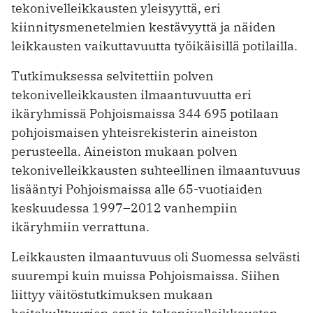
tekonivelleikkausten yleisyyttä, eri
kiinnitysmenetelmien kestävyyttä ja näiden
leikkausten vaikuttavuutta työikäisillä potilailla.
Tutkimuksessa selvitettiin polven
tekonivelleikkausten ilmaantuvuutta eri
ikäryhmissä Pohjoismaissa 344 695 potilaan
pohjoismaisen yhteisrekisterin aineiston
perusteella. Aineiston mukaan polven
tekonivelleikkausten suhteellinen ilmaantuvuus
lisääntyi Pohjoismaissa alle 65-vuotiaiden
keskuudessa 1997–2012 vanhempiin
ikäryhmiin verrattuna.
Leikkausten ilmaantuvuus oli Suomessa selvästi
suurempi kuin muissa Pohjoismaissa. Siihen
liittyy väitöstutkimuksen mukaan