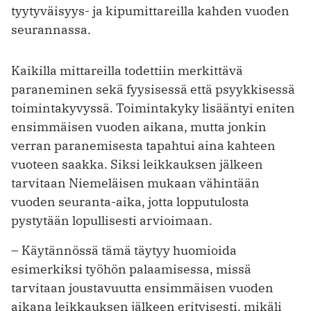
tyytyväisyys- ja kipumittareilla kahden vuoden
seurannassa.
Kaikilla mittareilla todettiin merkittävä
paraneminen sekä fyysisessä että psyykkisessä
toimintakyvyssä. Toimintakyky lisääntyi eniten
ensimmäisen vuoden aikana, mutta jonkin
verran paranemisesta tapahtui aina kahteen
vuoteen saakka. Siksi leikkauksen jälkeen
tarvitaan Niemeläisen mukaan vähintään
vuoden seuranta-aika, jotta lopputulosta
pystytään lopullisesti arvioimaan.
– Käytännössä tämä täytyy huomioida
esimerkiksi työhön palaamisessa, missä
tarvitaan joustavuutta ensimmäisen vuoden
aikana leikkauksen jälkeen erityisesti, mikäli