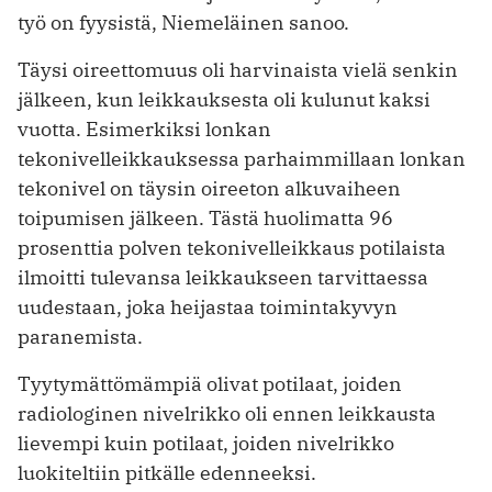
työ on fyysistä, Niemeläinen sanoo.
Täysi oireettomuus oli harvinaista vielä senkin
jälkeen, kun leikkauksesta oli kulunut kaksi
vuotta. Esimerkiksi lonkan
tekonivelleikkauksessa parhaimmillaan lonkan
tekonivel on täysin oireeton alkuvaiheen
toipumisen jälkeen. Tästä huolimatta 96
prosenttia polven tekonivelleikkaus potilaista
ilmoitti tulevansa leikkaukseen tarvittaessa
uudestaan, joka heijastaa toimintakyvyn
paranemista.
Tyytymättömämpiä olivat potilaat, joiden
radiologinen nivelrikko oli ennen leikkausta
lievempi kuin potilaat, joiden nivelrikko
luokiteltiin pitkälle edenneeksi.