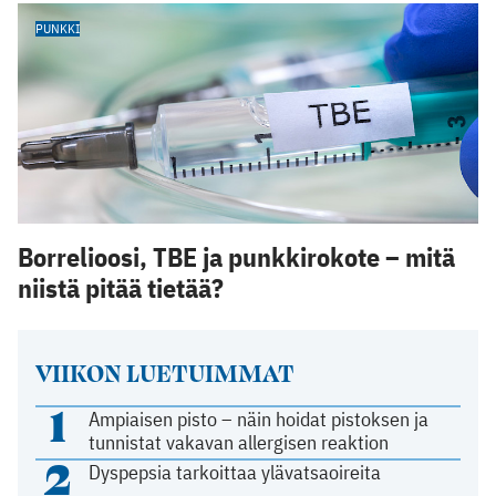
PUNKKI
Borrelioosi, TBE ja punkkirokote – mitä
niistä pitää tietää?
VIIKON LUETUIMMAT
1
Ampiaisen pisto – näin hoidat pistoksen ja
tunnistat vakavan allergisen reaktion
2
Dyspepsia tarkoittaa ylävatsaoireita