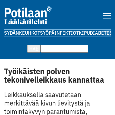
SYDÄN
KEUHKOT
SYÖPÄ
INFEKTIOT
KIPU
DIABETES
A
HAE
Työikäisten polven
tekonivelleikkaus kannattaa
Leikkauksella saavutetaan
merkittävää kivun lievitystä ja
toimintakyvyn parantumista,