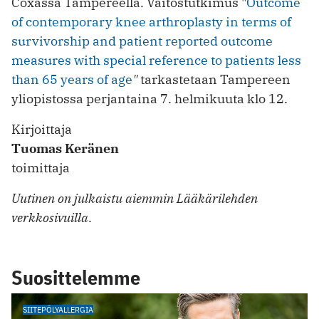
Coxassa Tampereella. Väitöstutkimus "
Outcome
of contemporary knee arthroplasty in terms of
survivorship and patient reported outcome
measures with special reference to patients less
than 65 years of age
"
tarkastetaan Tampereen
yliopistossa perjantaina 7. helmikuuta klo 12.
Kirjoittaja
Tuomas Keränen
toimittaja
Uutinen on julkaistu aiemmin Lääkärilehden
verkkosivuilla
.
Suosittelemme
SIITEPÖLYALLERGIA