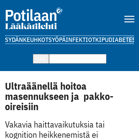
SYDÄN
KEUHKOT
SYÖPÄ
INFEKTIOT
KIPU
DIABETES
A
HAE
Ultraäänellä hoitoa
masennukseen ja ­ pakko-
oireisiin
Vakavia haittavaikutuksia tai
kognition heikkenemistä ei