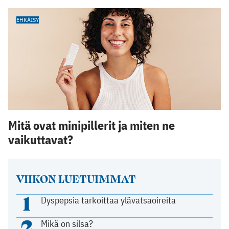
EHKÄISY
Mitä ovat minipillerit ja miten ne
vaikuttavat?
VIIKON LUETUIMMAT
1
Dyspepsia tarkoittaa ylävatsaoireita
2
Mikä on silsa?