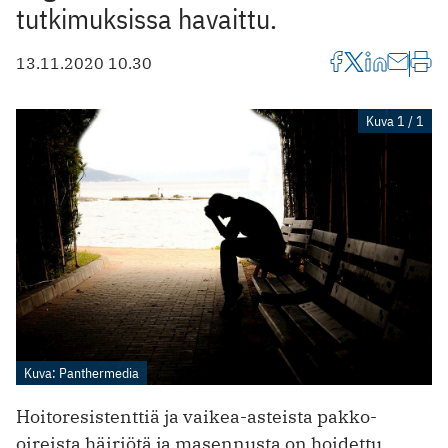
tutkimuksissa havaittu.
13.11.2020 10.30
Kuva 1 / 1
Kuva: Panthermedia
Hoitoresistenttiä ja vaikea-asteista pakko-
oireista häiriötä ja masennusta on hoidettu