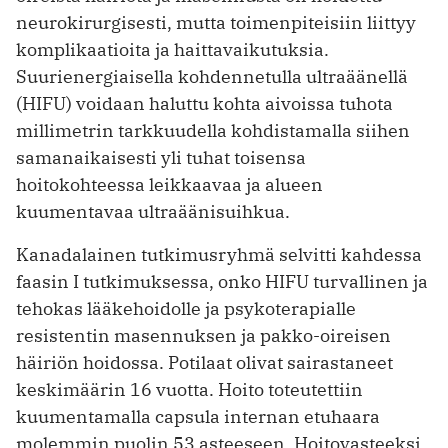
neurokirurgisesti, mutta toimenpiteisiin liittyy
komplikaatioita ja haittavaikutuksia.
Suurienergiaisella kohdennetulla ultra­äänellä
(HIFU) voidaan haluttu kohta aivoissa tuhota
millimetrin tarkkuudella kohdistamalla siihen
samanaikaisesti yli tuhat toisensa
hoitokohteessa leikkaavaa ja alueen
kuumentavaa ultraäänisuihkua.
Kanadalainen tutkimusryhmä selvitti kahdessa
faasin I tutkimuksessa, onko HIFU turvallinen ja
tehokas lääkehoidolle ja psykoterapialle
resistentin masen­nuksen ja pakko-oireisen
häiriön hoidossa. Potilaat olivat sairastaneet
keskimäärin 16 vuotta. Hoito ­toteutettiin
kuumentamalla capsula internan etuhaara
molemmin puolin 53 asteeseen. Hoitovasteeksi