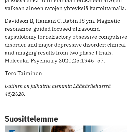
jatkossa ehkä tunnistamaan etukäteen aivojen
valkean aineen ratojen yhteyksiä kartoittamalla.
Davidson B, Hamani C, Rabin JS ym. Magnetic
resonance-guided focused ultrasound
capsulotomy for refractory obsessive compulsive
disorder and major depressive disorder: clinical
and imaging results from two phase I trials.
Molecular Psychiatry 2020;25:1946–57.
Tero Taiminen
Uutinen on julkaistu aiemmin Lääkärilehdessä
45/2020.
Suosittelemme