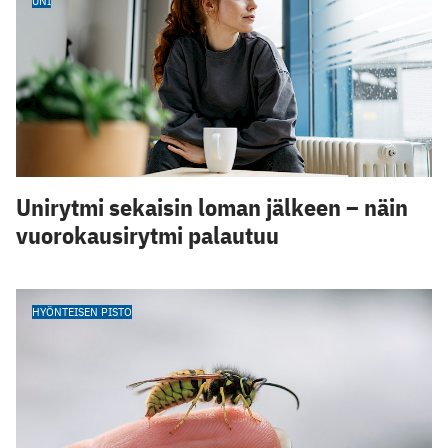
UNI
Unirytmi sekaisin loman jälkeen – näin
vuorokausirytmi palautuu
HYÖNTEISEN PISTO