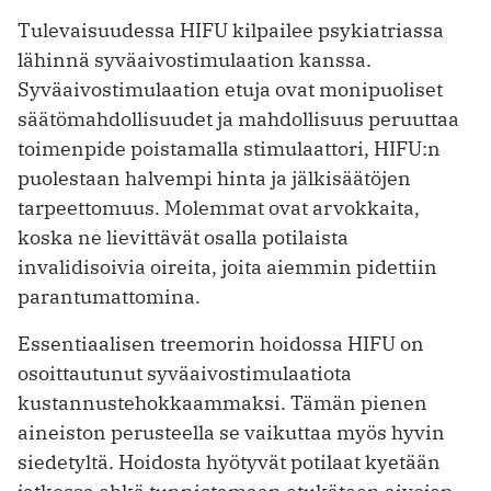
Tulevaisuudessa HIFU kilpailee ­psykiatriassa
lähinnä syväaivostimulaation kanssa.
Syväaivostimulaation etuja ovat monipuoliset
säätömahdollisuudet ja mahdollisuus peruuttaa
toimenpide poistamalla stimulaattori, HIFU:n
puolestaan halvempi hinta ja jälkisäätöjen
tarpeettomuus. Molemmat ovat arvokkaita,
koska ne lievittävät osalla potilaista
invalidisoivia oireita, joita aiemmin pidettiin
parantumattomina.
Essentiaalisen treemorin hoidossa HIFU on
osoittautunut syväaivostimu­laatiota
kustannustehokkaammaksi. Tämän pienen
aineiston perusteella se vaikuttaa myös hyvin
siedetyltä. Hoidosta hyötyvät potilaat kyetään