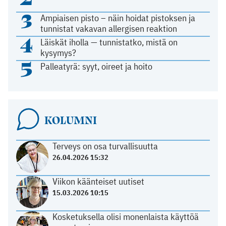
3
Ampiaisen pisto – näin hoidat pistoksen ja
tunnistat vakavan allergisen reaktion
4
Läiskät iholla — tunnistatko, mistä on
kysymys?
5
Palleatyrä: syyt, oireet ja hoito
KOLUMNI
Terveys on osa turvallisuutta
26.04.2026 15:32
Viikon käänteiset uutiset
15.03.2026 10:15
Kosketuksella olisi monenlaista käyttöä