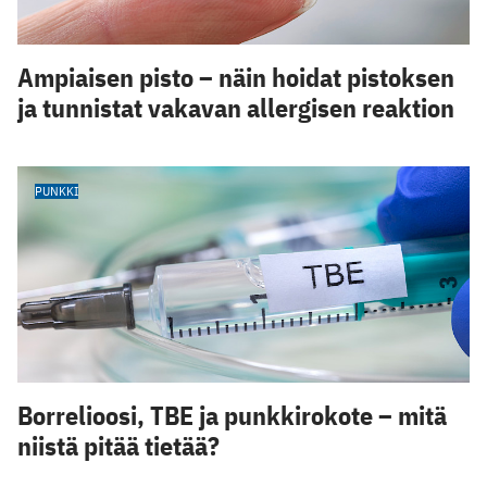
Ampiaisen pisto – näin hoidat pistoksen
ja tunnistat vakavan allergisen reaktion
PUNKKI
Borrelioosi, TBE ja punkkirokote – mitä
niistä pitää tietää?