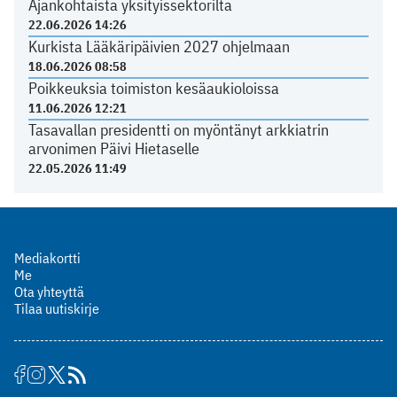
Ajankohtaista yksityissektorilta
22.06.2026 14:26
Kurkista Lääkäripäivien 2027 ohjelmaan
18.06.2026 08:58
Poikkeuksia toimiston kesäaukioloissa
11.06.2026 12:21
Tasavallan presidentti on myöntänyt arkkiatrin
arvonimen Päivi Hietaselle
22.05.2026 11:49
Mediakortti
Me
Ota yhteyttä
Tilaa uutiskirje