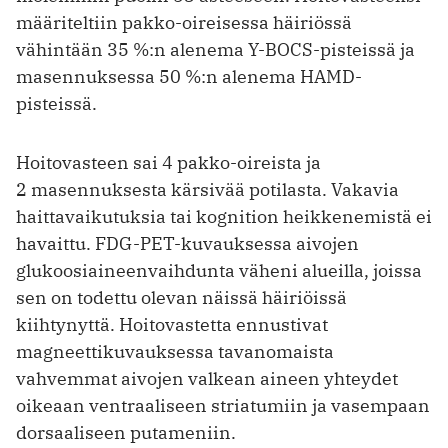
määriteltiin pakko-oireisessa häiriössä
vähintään 35 %:n alenema Y-BOCS-­pisteissä ja
masennuksessa 50 %:n alenema HAMD-
pisteissä.
Hoitovasteen sai 4 pakko-oireista ja
2 masennuksesta kärsivää potilasta. Vakavia
haittavaikutuksia tai kognition heikkenemistä ei
havaittu. FDG-PET-­kuvauksessa aivojen
glukoosiaineenvaihdunta väheni alueilla, joissa
sen on todettu olevan näissä häiriöissä
kiihtynyttä. Hoitovastetta ennustivat
magneettikuvauksessa tavanomaista
vahvemmat aivojen valkean aineen yhteydet
oikeaan ventraaliseen striatumiin ja vasempaan
dorsaaliseen putameniin.