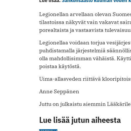
Lue lisää:
Sähkönsäästö kuuman veden ka
Legionellan arvellaan olevan Suomes
tilastoissa näkyvät vain vakavat sair
porealtaista ja vastaavista tulevaisu
Legionellaa voidaan torjua vesijärjes
puhdistamalla järjestelmiä säännölli
olla mahdollisimman vähäistä. Käyttä
poistaa käytöstä.
Uima-allasveden riittävä klooripitois
Anne Seppänen
Juttu on julkaistu aiemmin Lääkärile
Lue lisää jutun aiheesta