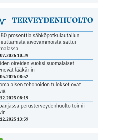
TERVEYDENHUOLTO
i 80 prosenttia sähköpotkulautailun
heuttamista aivovammoista sattui
malassa
.07.2026 10:39
iden oireiden vuoksi suomalaiset
nevät lääkäriin
.05.2026 08:52
omalaisen tehohoidon tulokset ovat
viä
.12.2025 08:19
panjassa perusterveydenhuolto toimii
vin
.12.2025 13:59