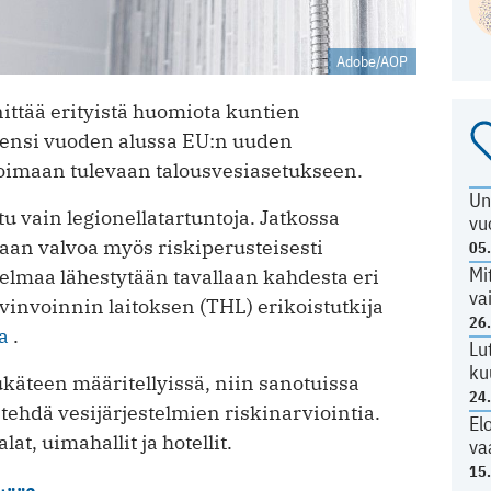
Adobe/AOP
ittää erityistä huomiota kuntien
ensi vuoden alussa EU:n uuden
oimaan tulevaan talousvesiasetukseen.
Un
tu vain legionellatartuntoja. Jatkossa
vu
taan valvoa myös riskiperusteisesti
05
Mi
elmaa lähestytään tavallaan kahdesta eri
va
vinvoinnin laitoksen (THL) erikoistutkija
26
a
.
Lu
ku
ukäteen määritellyissä, niin sanotuissa
24
a tehdä vesijärjestelmien riskinarviointia.
El
lat, uimahallit ja hotellit.
va
15