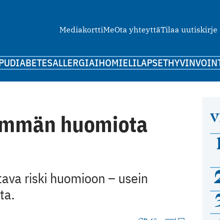
Mediakortti
Me
Ota yhteyttä
Tilaa uutiskirje
PU
DIABETES
ALLERGIA
IHO
MIELI
LAPSET
HYVINVOIN
V
nemmän huomiota
tava riski huomioon – usein
ta.