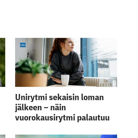
UNI
Unirytmi sekaisin loman
jälkeen – näin
vuorokausirytmi palautuu