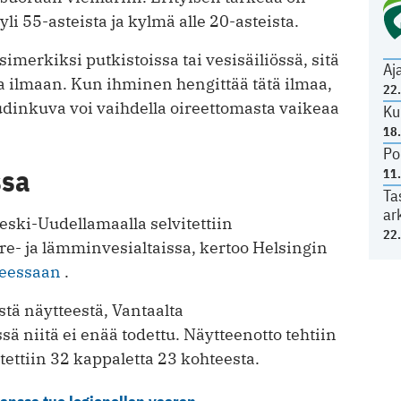
li 55-asteista ja kylmä alle 20-asteista.
imerkiksi putkistoissa tai vesisäiliössä, sitä
Aj
 ilmaan. Kun ihminen hengittää tätä ilmaa,
22
audinkuva voi vaihdella oireettomasta vaikeaa
Ku
18
Po
ssa
11
Ta
ar
eski-Uudellamaalla selvitettiin
22
re- ja lämminvesialtaissa, kertoo Helsingin
teessaan
.
stä näytteestä, Vantaalta
ä niitä ei enää todettu. Näytteenotto tehtiin
ettiin 32 kappaletta 23 kohteesta.