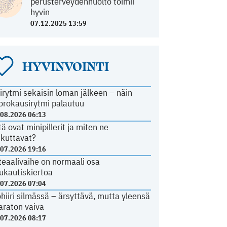
perusterveydenhuolto toimii
hyvin
07.12.2025 13:59
HYVINVOINTI
irytmi sekaisin loman jälkeen – näin
orokausirytmi palautuu
.08.2026 06:13
tä ovat minipillerit ja miten ne
ikuttavat?
.07.2026 19:16
teaalivaihe on normaali osa
ukautiskiertoa
.07.2026 07:04
ohiiri silmässä – ärsyttävä, mutta yleensä
araton vaiva
.07.2026 08:17