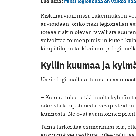
Lue lisää:
Miksi legionellaa on vaikea hä
Riskinarvioinnissa rakennuksen vesi
arvioidaan, onko riski legionellan e
toteaa riskin olevan tavallista suu
velvoittaa toimenpiteisiin kuten k
lämpötilojen tarkkailuun ja legionel
Kyllin kuumaa ja kylm
Usein legionallatartunnan saa omast
– Kotona tulee pitää huolta kylmän 
oikeista lämpötiloista, vesipisteiden
kunnosta. Ne ovat avaintoimenpiteit
Tämä tarkoittaa esimerkiksi sitä, et
ensimmäiset vesilitrat tulee valutta