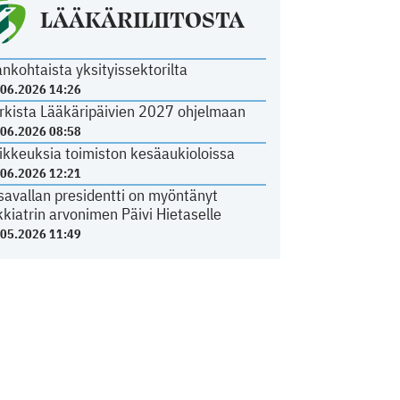
LÄÄKÄRILIITOSTA
ankohtaista yksityissektorilta
.06.2026 14:26
rkista Lääkäripäivien 2027 ohjelmaan
.06.2026 08:58
ikkeuksia toimiston kesäaukioloissa
.06.2026 12:21
savallan presidentti on myöntänyt
kkiatrin arvonimen Päivi Hietaselle
.05.2026 11:49