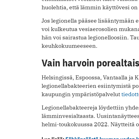
huolehtia, että lämmin käyttövesi on y
Jos legionella pääsee lisääntymään es
voi kulkeutua vesiaerosolien mukana
hän voi sairastua legionelloosiin. T
keuhkokuumeeseen.
Vain harvoin porealtai
Helsingissä, Espoossa, Vantaalla ja K
legionellabakteerien esiintymistä po
kaupungin ympäristöpalvelut
tiedot
Legionellabakteereja löydettiin yhde
lämminvesialtaasta. Uusintanäytteess
helmi-toukokuussa 2022. Näytteitä ot