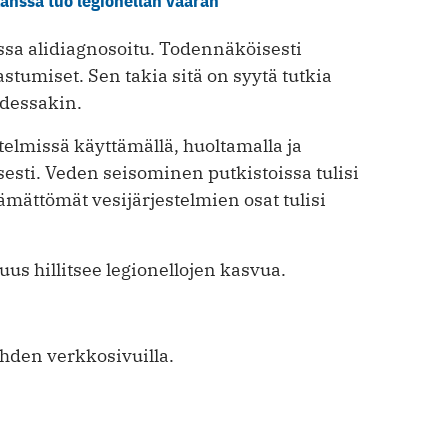
nssa tuo legionellan vaaran
sa alidiagnosoitu. Todennäköisesti
astumiset. Sen takia sitä on syytä tutkia
udessakin.
telmissä käyttämällä, huoltamalla ja
sesti. Veden seisominen putkistoissa tulisi
mättömät vesijärjestelmien osat tulisi
uus hillitsee legionellojen kasvua.
hden verkkosivuilla.