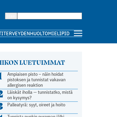
Hae
TI
TERVEYDENHUOLTO
MIELIPIDE
IIKON LUETUIMMAT
1
Ampiaisen pisto – näin hoidat
pistoksen ja tunnistat vakavan
allergisen reaktion
2
Läiskät iholla — tunnistatko, mistä
on kysymys?
3
Palleatyrä: syyt, oireet ja hoito
Tunnista punkin pureman jälki