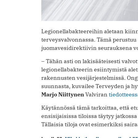
Legionellabakteereihin aletaan kiinn
terveysvalvonnassa. Tämä perustuu 
juomavesidirektiivin seurauksena v
– Tähän asti on lakisääteisesti valvot
legionellabakteerin esiintymistä ale
rakennusten vesijärjestelmissä. Ong
suunnasta, kuvailee Terveyden ja hy
Marjo Niittynen
Valviran
tiedotteess
Käytännössä tämä tarkoittaa, että et
ensisijaisissa tiloissa täytyy jatkoss
Tällaisia tiloja ovat esimerkiksi sairaa