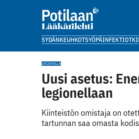
SYDÄN
KEUHKOT
SYÖPÄ
INFEKTIOT
KI
LEGIONELLA
Uusi asetus: E
legionellaan
Kiinteistön omistaja on otet
tartunnan saa omasta kodis