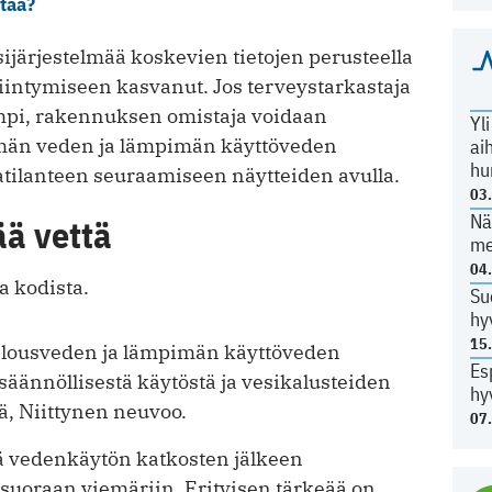
ätää?
järjestelmää koskevien tietojen perusteella
siintymiseen kasvanut. Jos terveystarkastaja
rempi, rakennuksen omistaja voidaan
Yl
ylmän veden ja lämpimän käyttöveden
ai
hu
latilanteen seuraamiseen näytteiden avulla.
03
Nä
ää vettä
me
04
a kodista.
Su
hy
15
talousveden ja lämpimän käyttöveden
Es
 säännöllisestä käytöstä ja vesikalusteiden
hy
ä, Niittynen neuvoo.
07
tä vedenkäytön katkosten jälkeen
a suoraan viemäriin. Erityisen tärkeää on