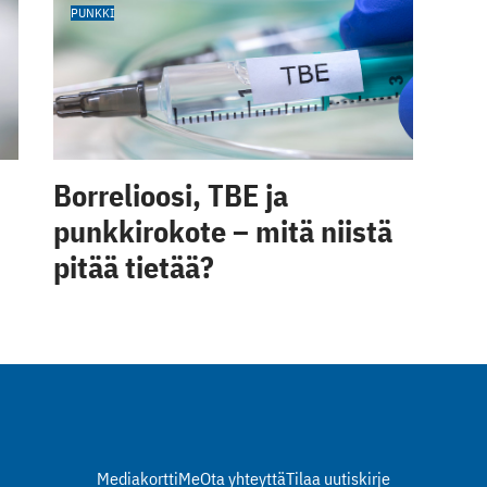
PUNKKI
Borrelioosi, TBE ja
punkkirokote – mitä niistä
pitää tietää?
Mediakortti
Me
Ota yhteyttä
Tilaa uutiskirje