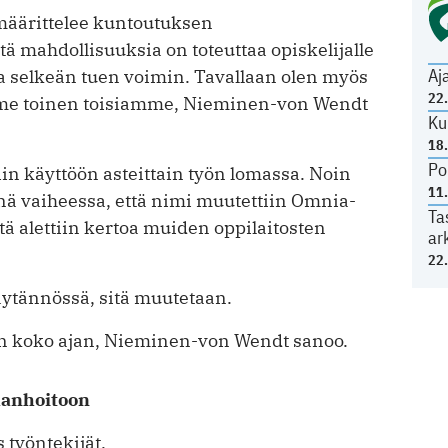
a määrittelee kuntoutuksen
ä mahdollisuuksia on toteuttaa opiskelijalle
Aj
a selkeän tuen voimin. Tavallaan olen myös
22
mme toinen toisiamme, Nieminen-von Wendt
Ku
18
Po
tiin käyttöön asteittain työn lomassa. Noin
11
inä vaiheessa, että nimi muutettiin Omnia-
Ta
itä alettiin kertoa muiden oppilaitosten
ar
22
äytännössä, sitä muutetaan.
ään koko ajan, Nieminen-von Wendt sanoo.
raanhoitoon
 työntekijät.