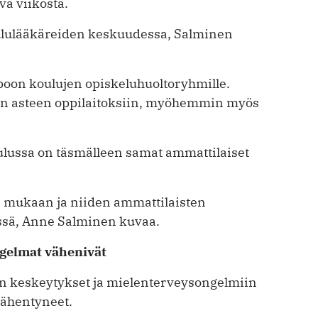
vä viikosta.
 koululääkäreiden keskuudessa, Salminen
spoon koulujen opiskeluhuoltoryhmille.
sen asteen oppilaitoksiin, myöhemmin myös
koulussa on täsmälleen samat ammattilaiset
en mukaan ja niiden ammattilaisten
vissä, Anne Salminen kuvaa.
ngelmat vähenivät
en keskeytykset ja mielenterveysongelmiin
­vähentyneet.