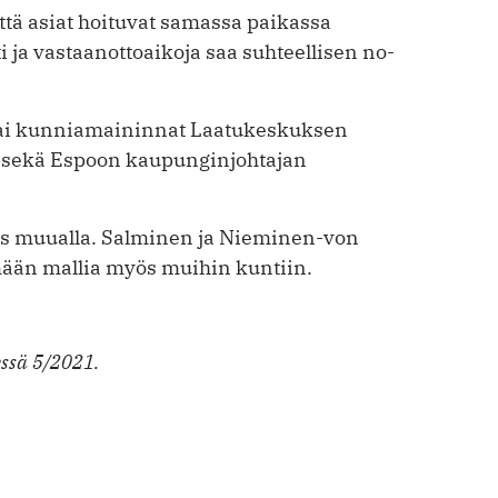
 ­että asiat hoituvat samassa paikassa
ti ja vastaanottoaikoja saa suhteellisen no­
sai kunniamaininnat Laatukeskuksen
a sekä Espoon kaupunginjohtajan
yös muualla. Salminen ja Nieminen-von
mään mallia myös muihin kuntiin.
essä 5/2021.