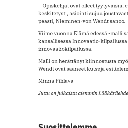
– Opiskelijat ovat olleet tyytyväisiä,
keskitetysti, asiointi sujuu joustavas
peasti, Nieminen-von Wendt sanoo.
Viime vuonna Elämä edessä -malli 
kansallisessa Innovaatio-kilpailuss
innovaatiokilpailussa.
Malli on herättänyt kiinnostusta m
Wendt ovat saaneet kutsuja esittele
Minna Pihlava
Juttu on julkaistu aiemmin Lääkärilehd
Suosittelemme