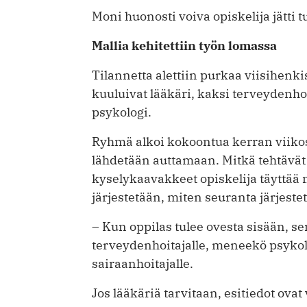
Moni huonosti voiva opiskelija jätti t
Mallia kehitettiin työn lomassa
Tilannetta alettiin purkaa viisihen
kuuluivat lääkäri, kaksi terveydenhoi
psykologi.
Ryhmä alkoi kokoontua kerran viikoss
lähdetään auttamaan. Mitkä tehtävät
kyselykaavakkeet opiskelija täyttää 
järjestetään, miten seuranta järjeste
– Kun oppilas tulee ovesta sisään, s
terveydenhoitajalle, meneekö psykolo
sairaanhoitajalle.
Jos lääkäriä tarvitaan, esitiedot ovat