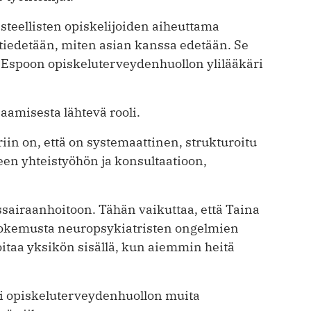
steellisten opiskelijoiden aiheuttama
tiedetään, miten asian kanssa edetään. Se
, Espoon opiskeluterveydenhuollon ylilääkäri
aamisesta lähtevä rooli.
iin on, että on systemaattinen, strukturoitu
een yhteistyöhön ja konsultaatioon,
issairaanhoitoon. Tähän vaikuttaa, että Taina
okemusta neuropsykiatristen ongel­mien
oitaa yksikön sisällä, kun aiemmin heitä
 opiskeluterveydenhuollon muita