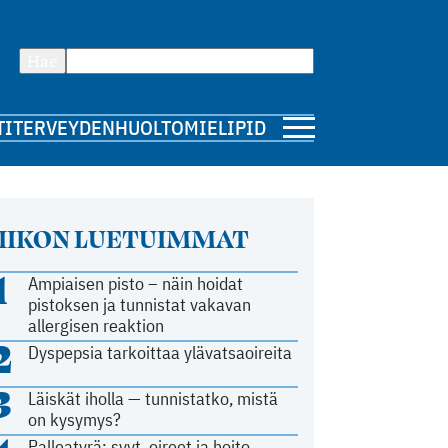
Hae
TI
TERVEYDENHUOLTO
MIELIPIDE
IIKON LUETUIMMAT
1
Ampiaisen pisto – näin hoidat
pistoksen ja tunnistat vakavan
allergisen reaktion
2
Dyspepsia tarkoittaa ylävatsaoireita
3
Läiskät iholla — tunnistatko, mistä
on kysymys?
Palleatyrä: syyt, oireet ja hoito