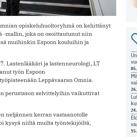
Omnian opiskeluhuoltoryhmä on kehittänyt
-mallin, joka on osoittautunut niin
mässä muihinkin Espoon kouluihin ja
Un
vu
. Lastenlääkäri ja lastenneurologi, LT
05
ttanut työn Espoon
Mi
ä työpisteenään Leppävaaran Omnia.
va
26
n perustason selvittelyihin vaikuttivat
Lu
ku
24
len neljännen kerran vastaanotolle
El
 kysyä niiltä muilta työntekijöiltä,
va
15