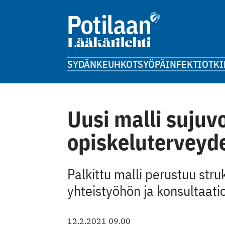
SYDÄN
KEUHKOT
SYÖPÄ
INFEKTIOT
KI
Uusi malli sujuvo
opiskeluterveyd
Palkittu malli perustuu stru
yhteistyöhön ja ­konsultaati
12.2.2021 09.00