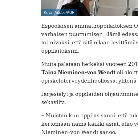
Kuva: Adobe/AOP
Espoolaisen ammattioppilaitoksen 
varhaisen puuttumisen Elämä edessä 
toimivaksi, että sitä ollaan levittä
oppilaitoksiin.
Mutta palataan hetkeksi vuoteen 2017
Taina Nieminen-von Wendt
oli aloi
opiskeluterveydenhuollossa, yhten
Järjestelyt ja oppilaiden ohjautumine
sekavilta.
– Muistan kun oppilas sanoi, että ­tu
kertomaan nämä kaikki asiat, etkö voi
Nieminen-von Wendt sanoo.