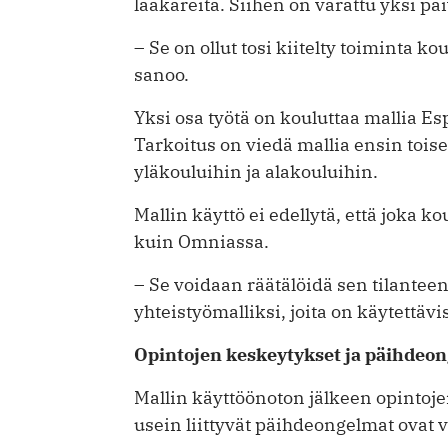
lääkäreitä. Siihen on varattu yksi päi
– Se on ollut tosi kiitelty toiminta
sanoo.
Yksi osa työtä on kouluttaa mallia E
Tarkoitus on viedä mallia ensin toi
yläkouluihin ja alakouluihin.
Mallin käyttö ei edellytä, että joka 
kuin Omniassa.
– Se voidaan räätälöidä sen tilante
yhteistyömalliksi, joita on käytettä
Opintojen keskeytykset ja päihdeo
Mallin käyttöönoton jälkeen opintoj
usein liittyvät päihdeongelmat ovat 