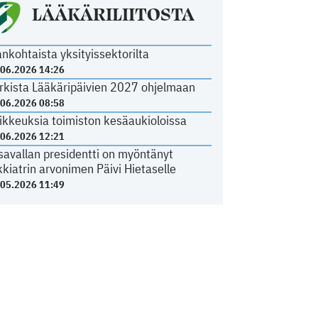
LÄÄKÄRILIITOSTA
ankohtaista yksityissektorilta
.06.2026 14:26
rkista Lääkäripäivien 2027 ohjelmaan
.06.2026 08:58
ikkeuksia toimiston kesäaukioloissa
.06.2026 12:21
savallan presidentti on myöntänyt
kkiatrin arvonimen Päivi Hietaselle
.05.2026 11:49