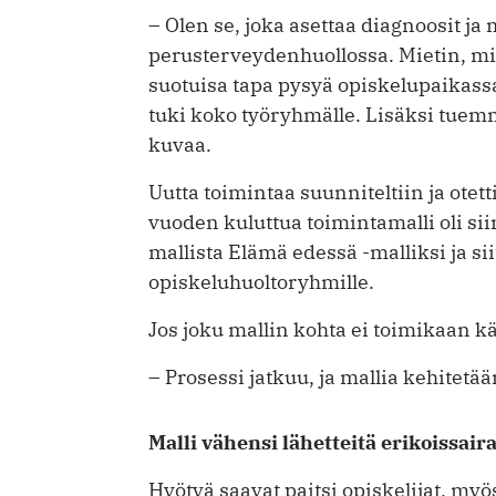
– Olen se, joka asettaa diagnoosit j
perusterveydenhuollossa. Mietin, mit
suotuisa tapa pysyä opiskelupaikass
tuki koko työryhmälle. Lisäksi tue
kuvaa.
Uutta toimintaa suunniteltiin ja otet
vuoden kuluttua toimintamalli oli si
mallista Elämä edessä -malliksi ja si
opiskeluhuoltoryhmille.
Jos joku mallin kohta ei toimikaan k
– Prosessi jatkuu, ja mallia kehitet
Malli vähensi lähetteitä erikoissai
Hyötyä saavat paitsi opiskelijat, myös