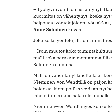
– Työhyvinvointi on lisääntynyt. Haa
kuormitus on vähentynyt, koska nyt 
helpottaa työntekijöiden työtaakkaa
Anne Salminen
kuvaa.
Jokaisella työntekijällä on ammattios
– Isoin muutos koko toimintakulttuur
malli, joka perustuu moniammatillis
Salminen summaa.
Malli on vähentänyt lähetteitä eriko
Nieminen-von Wendtillä on paljon k
hoidosta. Moni potilas voidaan nyt h
lähetettiin erikoislääkärille muualle.
Nieminen-von Wendt myös konsultoi