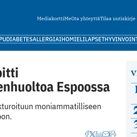
Mediakortti
Me
Ota yhteyttä
Tilaa uutiskirje
PU
DIABETES
ALLERGIA
IHO
MIELI
LAPSET
HYVINVOIN
itti
V
enhuoltoa Espoossa
kturoituun ­moni­ammatilliseen
oon.