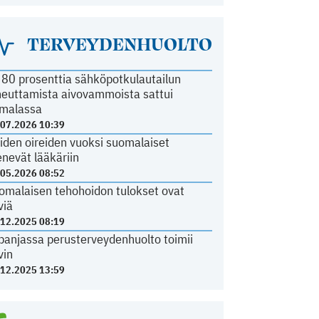
TERVEYDENHUOLTO
i 80 prosenttia sähköpotkulautailun
heuttamista aivovammoista sattui
malassa
.07.2026 10:39
iden oireiden vuoksi suomalaiset
nevät lääkäriin
.05.2026 08:52
omalaisen tehohoidon tulokset ovat
viä
.12.2025 08:19
panjassa perusterveydenhuolto toimii
vin
.12.2025 13:59