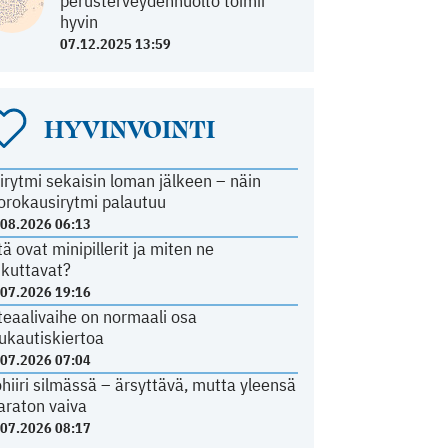
perusterveydenhuolto toimii
hyvin
07.12.2025 13:59
HYVINVOINTI
irytmi sekaisin loman jälkeen – näin
orokausirytmi palautuu
.08.2026 06:13
tä ovat minipillerit ja miten ne
ikuttavat?
.07.2026 19:16
teaalivaihe on normaali osa
ukautiskiertoa
.07.2026 07:04
ohiiri silmässä – ärsyttävä, mutta yleensä
araton vaiva
.07.2026 08:17