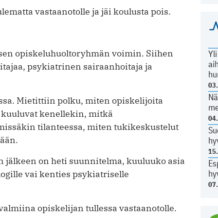
ulematta vastaanotolle ja jäi koulusta pois.
kisen opiskeluhuoltoryhmän voimin. Siihen
Yl
ai
tajaa, psykiatrinen sairaanhoitaja ja
hu
03
Nä
a. Mietittiin polku, miten opiskelijoita
me
 kuuluvat kenellekin, mitkä
04
missäkin tilanteessa, miten tukikeskustelut
Su
tään.
hy
15
en jälkeen on heti suunnitelma, kuuluuko asia
Es
hy
gille vai kenties psykiatriselle
07
 valmiina opiskelijan tullessa vastaanotolle.