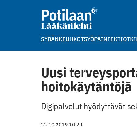
SYDÄN
KEUHKOT
SYÖPÄ
INFEKTIOT
KI
Uusi terveysport
hoitokäytäntöjä
Digipalvelut hyödyttävät sek
22.10.2019 10.24