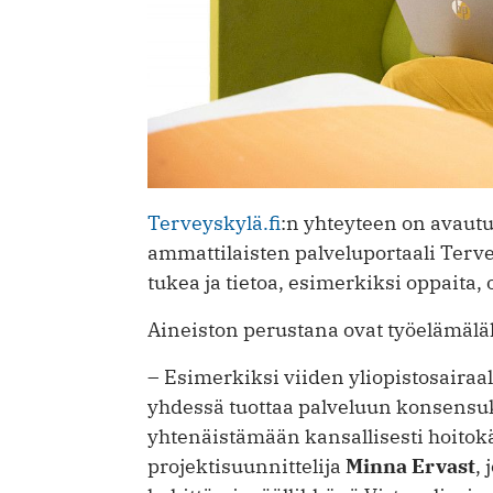
Terveyskylä.fi
:n yhteyteen on avautu
ammattilaisten palveluportaali Terve
tukea ja tietoa, esimerkiksi ­oppaita
Aineiston perustana ovat työelämäläht
– Esimerkiksi viiden yliopistosairaa
yhdessä tuottaa palveluun konsensuk
yhtenäistämään kansallisesti hoitok
projektisuunnittelija
Minna Ervast
,