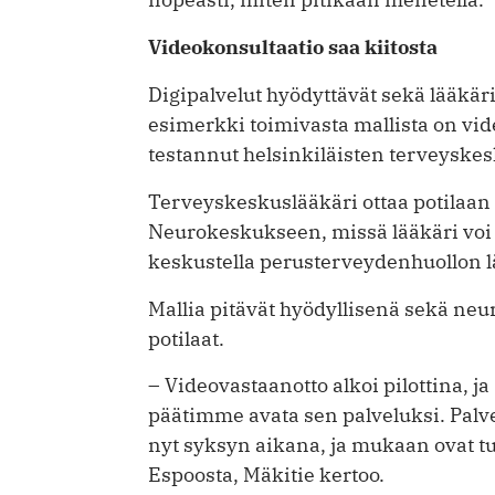
Videokonsultaatio saa kiitosta
Digipalvelut hyödyttävät sekä lääkäri
esimerkki toimivasta mallista on vide
testannut helsinkiläisten terveyske
Terveyskeskuslääkäri ottaa potilaa
Neurokeskukseen, missä lääkäri voi vi
keskustella perusterveydenhuollon l
Mallia pitävät hyödyllisenä sekä neu
potilaat.
– Videovastaanotto alkoi pilottina, ja
päätimme avata sen palveluksi. Palve
nyt syksyn aikana, ja mukaan ovat t
Espoosta, Mäkitie kertoo.