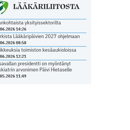
LÄÄKÄRILIITOSTA
ankohtaista yksityissektorilta
.06.2026 14:26
rkista Lääkäripäivien 2027 ohjelmaan
.06.2026 08:58
ikkeuksia toimiston kesäaukioloissa
.06.2026 12:21
savallan presidentti on myöntänyt
kkiatrin arvonimen Päivi Hietaselle
.05.2026 11:49