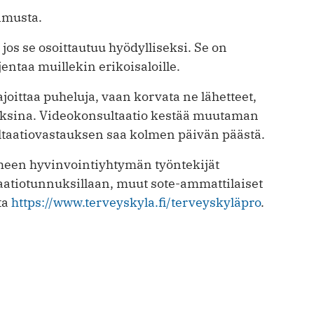
imusta.
, jos se osoittautuu hyödylliseksi. Se on
jentaa muillekin erikoisaloille.
ajoittaa puheluja, vaan korvata ne lähetteet,
auksina. Videokonsultaatio kestää muutaman
ultaatiovastauksen saa kolmen päivän päästä.
ä­meen hyvinvointiyhtymän työntekijät
aatiotunnuksillaan, muut sote-ammattilaiset
ta
https://www.terveyskyla.fi/terveyskyläpro
.