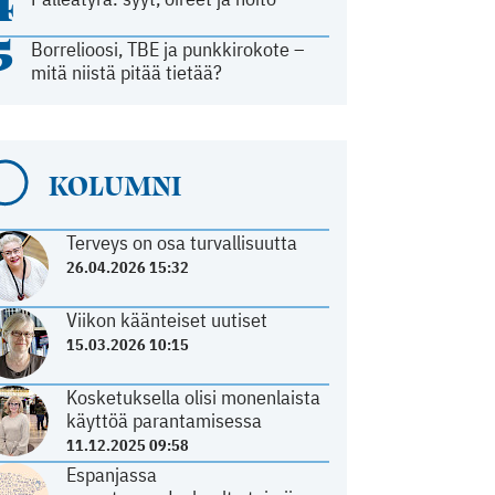
4
5
Borrelioosi, TBE ja punkkirokote –
mitä niistä pitää tietää?
KOLUMNI
Terveys on osa turvallisuutta
26.04.2026 15:32
Viikon käänteiset uutiset
15.03.2026 10:15
Kosketuksella olisi monenlaista
käyttöä parantamisessa
11.12.2025 09:58
Espanjassa