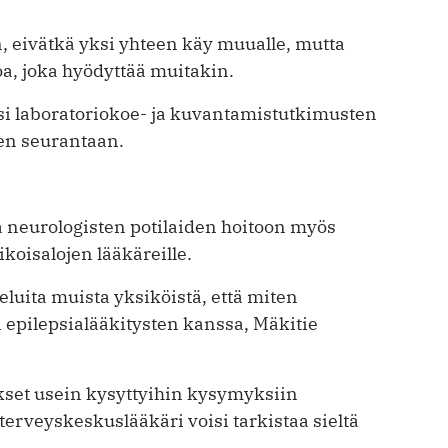
n, eivätkä yksi yhteen käy muualle, mutta
oa, joka hyödyttää muitakin.
ksi laboratoriokoe- ja kuvantamistutkimusten
sien seurantaan.
ta neurologisten potilaiden hoitoon myös
koisalojen lääkäreille.
heluita muista yksiköistä, että miten
 epilepsialääkitysten kanssa, Mäkitie
ukset usein kysyttyihin kysymyksiin
 terveyskeskuslääkäri voisi tarkistaa sieltä