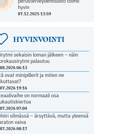
perusterveydenhuolto toimii
hyvin
07.12.2025 13:59
HYVINVOINTI
irytmi sekaisin loman jälkeen – näin
orokausirytmi palautuu
.08.2026 06:13
tä ovat minipillerit ja miten ne
ikuttavat?
.07.2026 19:16
teaalivaihe on normaali osa
ukautiskiertoa
.07.2026 07:04
ohiiri silmässä – ärsyttävä, mutta yleensä
araton vaiva
.07.2026 08:17