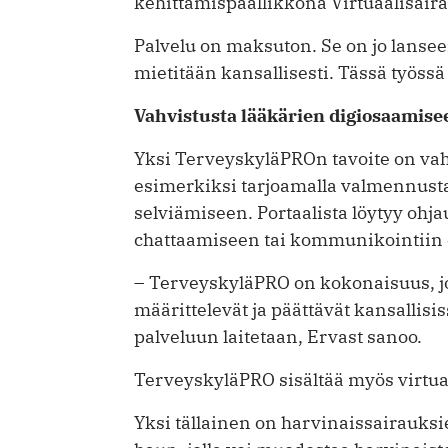
kehittämispäällikkönä Virtuaalisair
Palvelu on maksuton. Se on jo lanseer
mietitään kansallisesti. Tässä työssä
Vahvistusta lääkärien digiosaamise
Yksi TerveyskyläPROn tavoite on vah
esimerkiksi tarjoamalla valmennust
selviämiseen. Portaalista löytyy ohj
chattaamiseen tai kommunikointiin e
– TerveyskyläPRO on kokonaisuus, jot
määrittelevät ja päättävät kansallisi
palveluun laitetaan, Ervast sanoo.
TerveyskyläPRO sisältää myös vir­tu
Yksi tällainen on harvinaissairauk­s