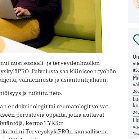
Un
nut uusi sosiaali- ja terveydenhuollon
vu
05
yskyläPRO. Palvelusta saa kliiniseen työhön
Mi
, ohjeita, valmennusta ja asiantuntijahaun.
va
26
öisyys ja tutkittu tieto.
Lu
ku
lan endokrinologit tai reumatologit voivat
24
seen perustuvia oppaita, jotka auttavat
El
äytäntöjä, kertoo TYKS:n
va
 joka toimi TerveyskyläPROn kansallisena
15