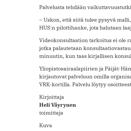
Palvelusta tehdään vaikuttavuustutk
– Uskon, että siitä tulee pysyvä malli
HUS:n pilottihanke, jota halutaan laa
Videokonsultaation tarkoitus ei ole r
jotka palautetaan konsultaatiovast
minuutin, kun taas kirjallisen kons
Yliopistosairaalapiirien ja Päijät-­H
kirjautuvat palveluun omilla organis
VRK-kortilla. Palvelu löytyy osoittees
Kirjoittaja
Heli Väyrynen
toimittaja
Kuva