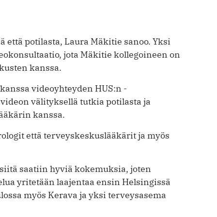
ä että potilasta, Laura Mäkitie sanoo. Yksi
okonsultaatio, jota Mäkitie ­kollegoineen on
skusten kanssa.
n kanssa videoyhteyden HUS:n ­
deon välityksellä tutkia potilasta ja
ääkärin kanssa.
rologit että terveyskeskuslääkärit ja myös
 siitä saatiin hyviä kokemuksia, joten
lua yritetään laajentaa ensin Helsingissä
ulossa myös Kerava ja yksi terveys­asema