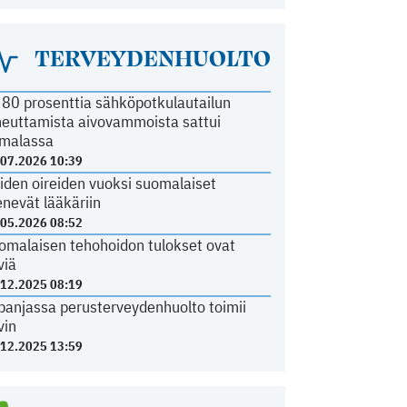
TERVEYDENHUOLTO
i 80 prosenttia sähköpotkulautailun
heuttamista aivovammoista sattui
malassa
.07.2026 10:39
iden oireiden vuoksi suomalaiset
nevät lääkäriin
.05.2026 08:52
omalaisen tehohoidon tulokset ovat
viä
.12.2025 08:19
panjassa perusterveydenhuolto toimii
vin
.12.2025 13:59