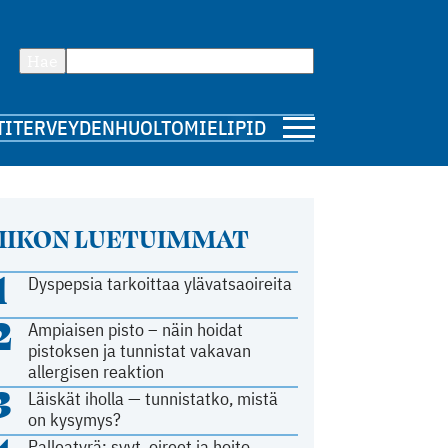
Hae
TI
TERVEYDENHUOLTO
MIELIPIDE
IIKON LUETUIMMAT
1
Dyspepsia tarkoittaa ylävatsaoireita
2
Ampiaisen pisto – näin hoidat
pistoksen ja tunnistat vakavan
allergisen reaktion
3
Läiskät iholla — tunnistatko, mistä
on kysymys?
Palleatyrä: syyt, oireet ja hoito