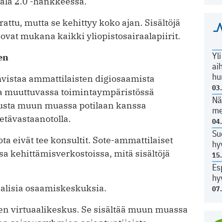
aala 2.0 -hankkeessa.
attu, mutta se kehittyy koko ajan. Sisältöjä
 ovat mukana kaikki yliopistosairaalapiirit.
Yl
en
ai
hu
vistaa ammattilaisten digiosaamista
03
a muuttuvassa toimintaympäristössä
Nä
austa muun ­muassa potilaan kanssa
me
tävastaanotolla.
04
Su
a eivät tee konsultit. Sote-ammattilaiset
hy
ssa kehittämisverkostoissa, mitä sisältöjä
15
Es
hy
aalisia osaamiskeskuksia.
07
ien virtuaalikeskus. Se sisältää muun muassa