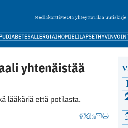
Mediakortti
Me
Ota yhteyttä
Tilaa uutiskirje
PU
DIABETES
ALLERGIA
IHO
MIELI
LAPSET
HYVINVOIN
aali yhtenäistää
V
ä lääkäriä että potilasta.