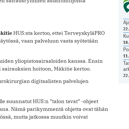
ten sairausryhmien asiantuntijoista
Aj
22
kitie
HUS:sta kertoo, ettei Terveyskylä­PRO
Ku
 käytössä, vaan palveluun vasta syötetään
18
Po
11
 muiden yliopistosairaaloiden kanssa. Ensin
Ta
i sairauksien hoitoon, Mäkitie kertoo.
ar
22
rokirurgian digitaalisten palvelujen
ille suunnatut HUS:n ”talon tavat” -ohjeet
kana. Nämä parikymmentä ohjetta ovat tähän
tössä, mutta jatkossa muutkin voivat