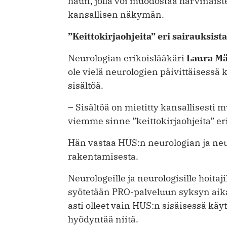
haun, jolla voi muodostaa harvinais
kansallisen näkymän.
”Keittokirjaohjeita” eri sairauksista
Neurologian erikoislääkäri
Laura Mä
ole vielä neurologien päivittäisessä
sisältöä.
– Sisältöä on mietitty kansallisesti
viemme sinne ”keittokirjaohjeita” er
Hän vastaa HUS:n neurologian ja neu
rakentamisesta.
Neurologeille ja neurologisille hoitaj
syötetään PRO-palveluun syksyn ­ai
asti olleet vain HUS:n sisäisessä käy
hyödyntää niitä.