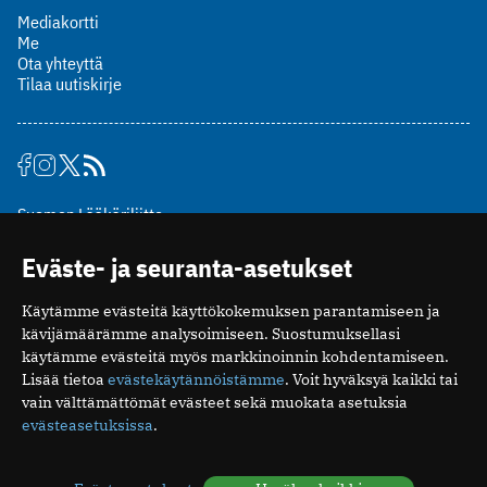
Mediakortti
Me
Ota yhteyttä
Tilaa uutiskirje
Suomen Lääkäriliitto
Mäkelänkatu 2, PL 49
Eväste- ja seuranta-asetukset
00510 Helsinki
puh. (09) 393 091
Käytämme evästeitä käyttökokemuksen parantamiseen ja
toimitus@potilaanlaakarilehti.fi
kävijämäärämme analysoimiseen. Suostumuksellasi
käytämme evästeitä myös markkinoinnin kohdentamiseen.
ISSN 2323-9476
Lisää tietoa
evästekäytännöistämme
. Voit hyväksyä kaikki tai
vain välttämättömät evästeet sekä muokata asetuksia
evästeasetuksissa
.