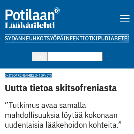
SYDÄN
KEUHKOT
SYÖPÄ
INFEKTIOT
KIPU
DIABETES
A
HAE
SKITSOFRENIA
MIELENTERVEYS
Uutta tietoa skitsofreniasta
”Tutkimus avaa samalla
mahdollisuuksia löytää kokonaan
uudenlaisia lääkehoidon kohteita.”