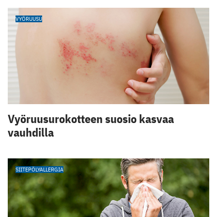
VYÖRUUSU
Vyöruusurokotteen suosio kasvaa
vauhdilla
SIITEPÖLYALLERGIA