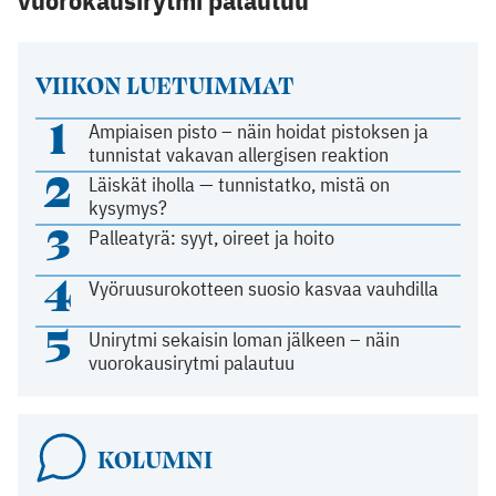
vuorokausirytmi palautuu
VIIKON LUETUIMMAT
1
Ampiaisen pisto – näin hoidat pistoksen ja
tunnistat vakavan allergisen reaktion
2
Läiskät iholla — tunnistatko, mistä on
kysymys?
3
Palleatyrä: syyt, oireet ja hoito
4
Vyöruusurokotteen suosio kasvaa vauhdilla
5
Unirytmi sekaisin loman jälkeen – näin
vuorokausirytmi palautuu
KOLUMNI