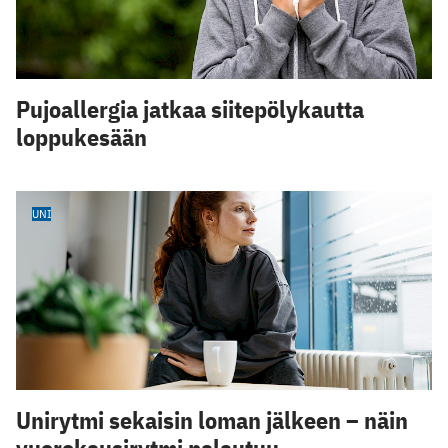
Pujoallergia jatkaa siitepölykautta
loppukesään
UNI
Unirytmi sekaisin loman jälkeen – näin