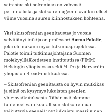
sairastua skitsofreniaan on vahvasti
perinnöllistä, ja skitsofreniageenit ovatkin olleet
viime vuosina suuren kiinnostuksen kohteena.
Yksi skitsofrenian geenitaustaa jo vuosia
selvittänyt tutkija on professori
Aarno Palotie
,
joka oli mukana myös tutkimusprojektissa.
Palotie toimii tutkimusjohtajana Suomen
molekyylilääketieteen instituutissa (FIMM)
Helsingin yliopistossa sekä MIT:n ja Harvardin
yliopiston Broad-instituutissa.
– Skitsofrenian geenitausta on hyvin mutkikas
ja siinä on kysymys lukuisten geenien
yhteisvaikutuksesta. Tähän asti olemme
tunteneet vain kourallisen skitsofreniaan
vaikuttavia geenejä; nyt julkaistu massiivinen