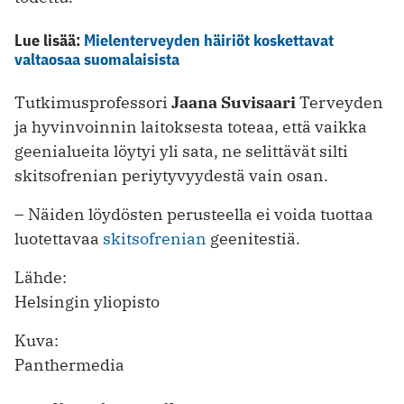
Lue lisää:
Mielenterveyden häiriöt koskettavat
valtaosaa suomalaisista
Tutkimusprofessori
Jaana Suvisaari
Terveyden
ja hyvinvoinnin laitoksesta toteaa, että vaikka
geenialueita löytyi yli sata, ne selittävät silti
skitsofrenian periytyvyydestä vain osan.
– Näiden löydösten perusteella ei voida tuottaa
luotettavaa
skitsofrenian
geenitestiä.
Lähde:
Helsingin yliopisto
Kuva:
Panthermedia