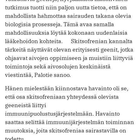
tutkimus tuotti niin paljon uutta tietoa, että on
mahdollista hahmottaa sairauden takana olevia
biologisia prosesseja. Tämä avaa samalla
mahdollisuuksia löytää kokonaan uudenlaisia
lääkehoidon kohteita. Skitsofrenian kannalta
tärkeitä näyttävät olevan erityisesti geenit, jotka
ohjaavat aivojen oppimiseen ja muistiin liittyviä
toimintoja sekä aivosolujen keskinäistä
viestintää, Palotie sanoo.
Hänen mielestään kiinnostava havainto oli se,
että osa skitsofreniaan yhteydessä olevista
geeneistä liittyi
immuunipuolustusjärjestelmään. Havainto
saattaa selittää immuunijärjestelmän toiminnan
muutoksia, joita skitsofreniaa sairastavilla on
todettu.