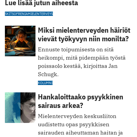
Lue lisää jutun aiheesta
SKITSOFRENIA
MIELENTERVEYS
Miksi mielenterveyden häiriöt
vievät työkyvyn niin monilta?
Ennuste toipumisesta on sitä
heikompi, mitä pidempään työstä
poissaolo kestää, kirjoittaa Jan
Schugk.
KOLUMNI
Hankaloittaako psyykkinen
sairaus arkea?
Mielenterveyden keskusliiton
uudistettu opas psyykkisen
sairauden aiheuttaman haitan ja