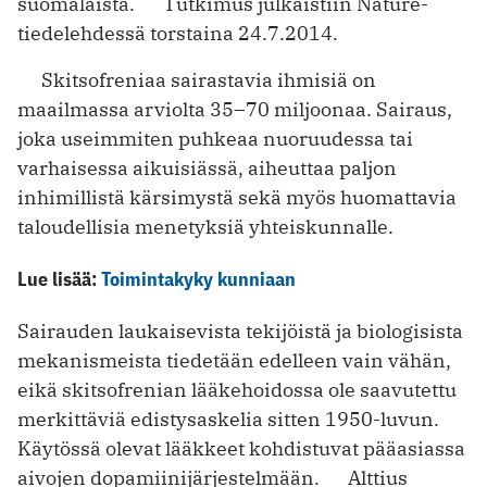
suomalaista. Tutkimus julkaistiin Nature-
tiedelehdessä torstaina 24.7.2014.
Skitsofreniaa sairastavia ihmisiä on
maailmassa arviolta 35–70 miljoonaa. Sairaus,
joka useimmiten puhkeaa nuoruudessa tai
varhaisessa aikuisiässä, aiheuttaa paljon
inhimillistä kärsimystä sekä myös huomattavia
taloudellisia menetyksiä yhteiskunnalle.
Lue lisää:
Toimintakyky kunniaan
Sairauden laukaisevista tekijöistä ja biologisista
mekanismeista tiedetään edelleen vain vähän,
eikä skitsofrenian lääkehoidossa ole saavutettu
merkittäviä edistysaskelia sitten 1950-luvun.
Käytössä olevat lääkkeet kohdistuvat pääasiassa
aivojen dopamiinijärjestelmään. Alttius