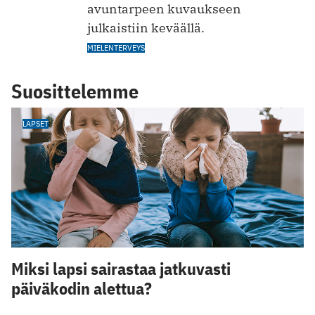
avuntarpeen kuvaukseen
julkaistiin keväällä.
MIELENTERVEYS
Suosittelemme
LAPSET
Miksi lapsi sairastaa jatkuvasti
päiväkodin alettua?