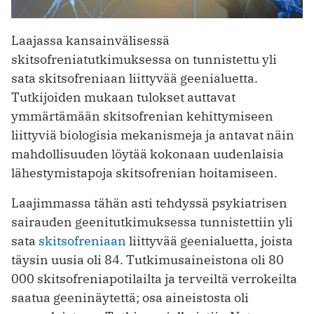
Laajassa kansainvälisessä
skitsofreniatutkimuksessa on tunnistettu yli
sata skitsofreniaan liittyvää geenialuetta.
Tutkijoiden mukaan tulokset auttavat
ymmärtämään skitsofrenian kehittymiseen
liittyviä biologisia mekanismeja ja antavat näin
mahdollisuuden löytää kokonaan uudenlaisia
lähestymistapoja skitsofrenian hoitamiseen.
Laajimmassa tähän asti tehdyssä psykiatrisen
sairauden geenitutkimuksessa tunnistettiin yli
sata
skitsofreniaan
liittyvää geenialuetta, joista
täysin uusia oli 84. Tutkimusaineistona oli 80
000 skitsofreniapotilailta ja terveiltä verrokeilta
saatua geeninäytettä; osa aineistosta oli