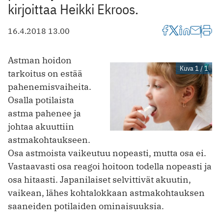
kirjoittaa Heikki Ekroos.
16.4.2018 13.00
Astman hoidon
Kuva 1 / 1
tarkoitus on estää
pahenemisvaiheita.
Osalla potilaista
astma pahenee ja
johtaa akuuttiin
astmakohtaukseen.
Osa astmoista vaikeutuu nopeasti, mutta osa ei.
Vastaavasti osa reagoi hoitoon todella nopeasti ja
osa hitaasti. Japanilaiset selvittivät akuutin,
vaikean, lähes kohtalokkaan astmakohtauksen
saaneiden potilaiden ominaisuuksia.