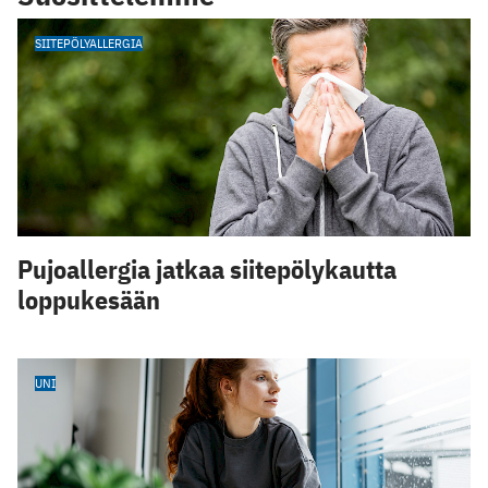
SIITEPÖLYALLERGIA
Pujoallergia jatkaa siitepölykautta
loppukesään
UNI