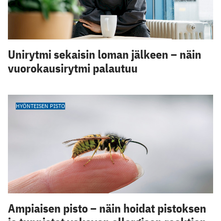
Unirytmi sekaisin loman jälkeen – näin
vuorokausirytmi palautuu
HYÖNTEISEN PISTO
Ampiaisen pisto – näin hoidat pistoksen