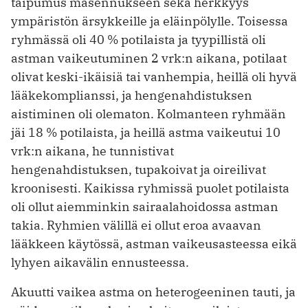
taipumus masennukseen sekä herkkyys
ympäristön ärsykkeille ja eläinpölylle. Toisessa
ryhmässä oli 40 % potilaista ja tyypillistä oli
astman vaikeutuminen 2 vrk:n aikana, potilaat
olivat keski-­ikäisiä tai vanhempia, heillä oli hyvä
lääkekomplianssi, ja hengenahdistuksen
aistiminen oli olematon. Kolmanteen ryhmään
jäi 18 % potilaista, ja heillä astma vaikeutui 10
vrk:n aikana, he tunnistivat
hengenahdistuksen, tupakoivat ja oireilivat
kroonisesti. Kaikissa ryhmissä puolet potilaista
oli ollut aiemminkin sairaalahoidossa astman
takia. Ryhmien välillä ei ollut eroa avaavan
lääkkeen käytössä, astman vaikeusasteessa eikä
lyhyen aikavälin ennusteessa.
Akuutti vaikea astma on heterogeeninen tauti, ja