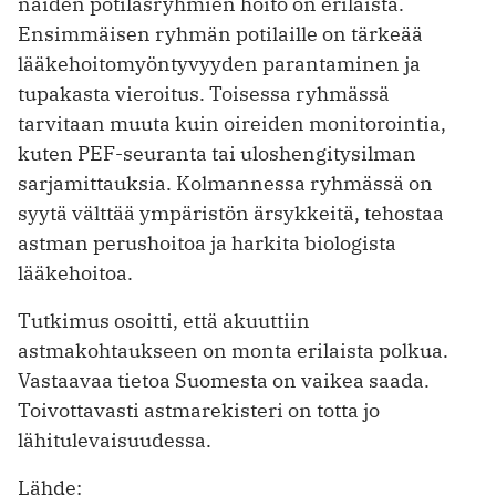
näiden potilasryhmien hoito on erilaista.
Ensimmäisen ryhmän potilaille on tärkeää
lääkehoitomyöntyvyyden parantaminen ja
tupakasta vieroitus. Toisessa ryhmässä
tarvitaan muuta kuin oireiden monitorointia,
kuten PEF-seuranta tai uloshengitysilman
sarjamittauksia. Kolmannessa ryhmässä on
syytä välttää ympäristön ärsykkeitä, tehostaa
astman perushoitoa ja harkita biologista
lääkehoitoa.
Tutkimus osoitti, että akuuttiin
astmakohtaukseen on monta erilaista polkua.
Vastaavaa tietoa Suomesta on vaikea saada.
Toivottavasti astmarekisteri on totta jo
lähitulevaisuudessa.
Lähde: