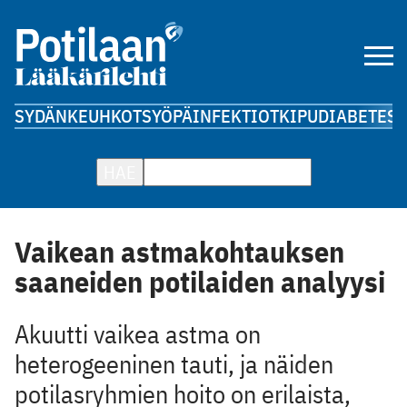
SYDÄN
KEUHKOT
SYÖPÄ
INFEKTIOT
KIPU
DIABETES
A
HAE
Vaikean astmakohtauksen
saaneiden potilaiden analyysi
Akuutti vaikea astma on
heterogeeninen tauti, ja näiden
potilasryhmien hoito on erilaista,