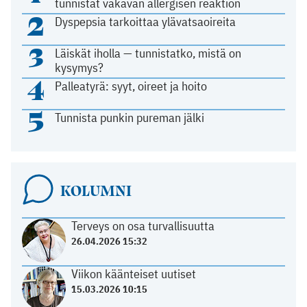
tunnistat vakavan allergisen reaktion
2
Dyspepsia tarkoittaa ylävatsaoireita
3
Läiskät iholla — tunnistatko, mistä on
kysymys?
4
Palleatyrä: syyt, oireet ja hoito
5
Tunnista punkin pureman jälki
KOLUMNI
Terveys on osa turvallisuutta
26.04.2026 15:32
Viikon käänteiset uutiset
15.03.2026 10:15