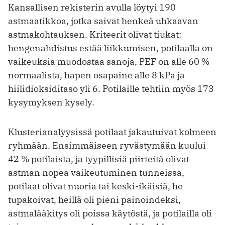
Kansallisen rekisterin avulla löytyi 190
astmaatikkoa, jotka saivat henkeä uhkaavan
astmakohtauksen. Kriteerit olivat tiukat:
hengenahdistus estää liikkumisen, potilaalla on
vaikeuksia muodostaa sanoja, PEF on alle 60 %
normaalista, hapen osapaine alle 8 kPa ja
hiilidioksiditaso yli 6. Potilaille tehtiin myös 173
kysymyksen kysely.
Klusterianalyysissä potilaat jakautuivat kolmeen
ryhmään. Ensimmäiseen ryvästymään kuului
42 % potilaista, ja tyypillisiä piirteitä olivat
astman nopea vaikeutuminen tunneissa,
potilaat olivat nuoria tai keski-ikäisiä, he
tupakoivat, heillä oli pieni painoindeksi,
astmalääkitys oli poissa käytöstä, ja potilailla oli