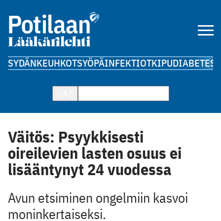
SYDÄN
KEUHKOT
SYÖPÄ
INFEKTIOT
KIPU
DIABETES
A
HAE
Väitös: Psyykkisesti
oireilevien lasten osuus ei
lisääntynyt 24 vuodessa
Avun etsiminen ongelmiin kasvoi
moninkertaiseksi.