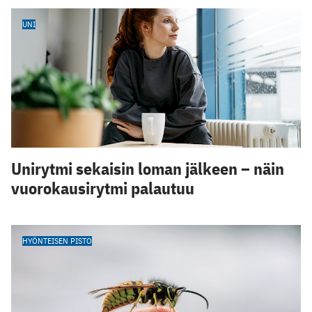
UNI
Unirytmi sekaisin loman jälkeen – näin
vuorokausirytmi palautuu
HYÖNTEISEN PISTO