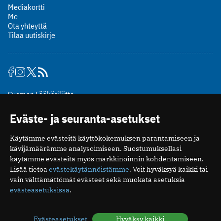
Mediakortti
Me
Ota yhteyttä
Tilaa uutiskirje
Suomen Lääkäriliitto
Mäkelänkatu 2, PL 49
Eväste- ja seuranta-asetukset
00510 Helsinki
puh. (09) 393 091
Käytämme evästeitä käyttökokemuksen parantamiseen ja
toimitus@potilaanlaakarilehti.fi
kävijämäärämme analysoimiseen. Suostumuksellasi
käytämme evästeitä myös markkinoinnin kohdentamiseen.
ISSN 2323-9476
Lisää tietoa
evästekäytännöistämme
. Voit hyväksyä kaikki tai
vain välttämättömät evästeet sekä muokata asetuksia
evästeasetuksissa
.
Evästeasetukset
Hyväksy kaikki