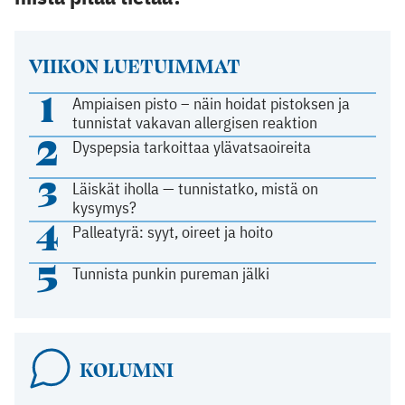
VIIKON LUETUIMMAT
1
Ampiaisen pisto – näin hoidat pistoksen ja
tunnistat vakavan allergisen reaktion
2
Dyspepsia tarkoittaa ylävatsaoireita
3
Läiskät iholla — tunnistatko, mistä on
kysymys?
4
Palleatyrä: syyt, oireet ja hoito
5
Tunnista punkin pureman jälki
KOLUMNI