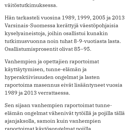
väitöstutkimuksessa.
Hän tarkasteli vuosina 1989, 1999, 2005 ja 2013
Varsinais-Suomessa kerättyjä väestöpohjaisia
kyselyaineistoja, joihin osallistui kunakin
tutkimusvuonna noin tuhat 8-9-vuotiasta lasta.
Osallistumisprosentit olivat 85–95.
Vanhempien ja opettajien raportoimat
käyttäytymisen, tunne-elämän ja
hyperaktiivisuuden ongelmat ja lasten
raportoima masennus eivät lisääntyneet vuosia
1989 ja 2013 verrattaessa.
Sen sijaan vanhempien raportoimat tunne-
elämän ongelmat vähenivät tytöillä ja pojilla tällä
ajanjaksolla, samoin kuin vanhempien
raportoimat käytösongelmat pojilla.