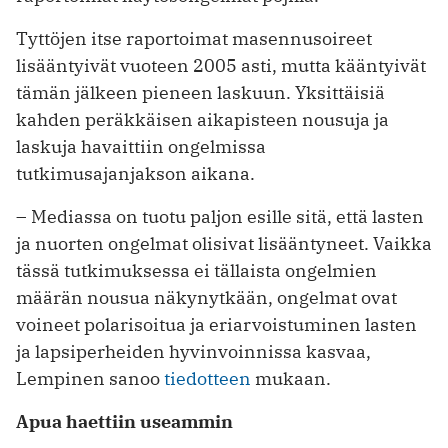
Tyttöjen itse raportoimat masennusoireet
lisääntyivät vuoteen 2005 asti, mutta kääntyivät
tämän jälkeen pieneen laskuun. Yksittäisiä
kahden peräkkäisen aikapisteen nousuja ja
laskuja havaittiin ongelmissa
tutkimusajanjakson aikana.
– Mediassa on tuotu paljon esille sitä, että lasten
ja nuorten ongelmat olisivat lisääntyneet. Vaikka
tässä tutkimuksessa ei tällaista ongelmien
määrän nousua näkynytkään, ongelmat ovat
voineet polarisoitua ja eriarvoistuminen lasten
ja lapsiperheiden hyvinvoinnissa kasvaa,
Lempinen sanoo
tiedotteen
mukaan.
Apua haettiin useammin