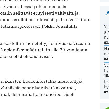
elvästi jäljessä pohjoismaisista
iin selittävät erityisesti väkivalta ja
uomessa ollut perinteisesti paljon verrattuna
 tutkimusprofessori
Pekka Jousilahti
Yl
ai
hu
03
arkasteltiin menetettyjä elinvuosia vuosina
Nä
 kuolemiksi määriteltiin alle 70-vuotiaana
me
 olisi ollut ehkäistävissä.
04
Su
hy
15
naikaisten kuolemien takia menetettyjä
Es
hy
äryhmässä: pahanlaatuiset kasvaimet,
07
rmat, itsemurhat ja alkoholiperäiset