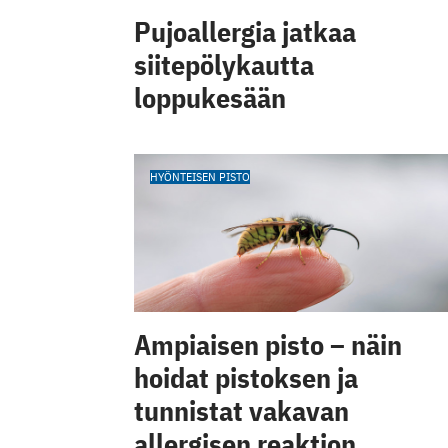
Pujoallergia jatkaa
siitepölykautta
loppukesään
HYÖNTEISEN PISTO
Ampiaisen pisto – näin
hoidat pistoksen ja
tunnistat vakavan
allergisen reaktion