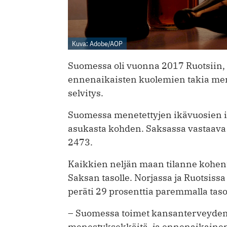
Kuva: Adobe/AOP
Suomessa oli vuonna 2017 Ruotsiin, 
ennenaikaisten kuolemien takia mene
selvitys.
Suomessa menetettyjen ikävuosien ik
asukasta kohden. Saksassa vastaava 
2473.
Kaikkien neljän maan tilanne kohent
Saksan tasolle. Norjassa ja Ruotsis
peräti 29 prosenttia paremmalla tas
– Suomessa toimet kansanterveyden 
menestyksekkäitä, ja ennenaikainen