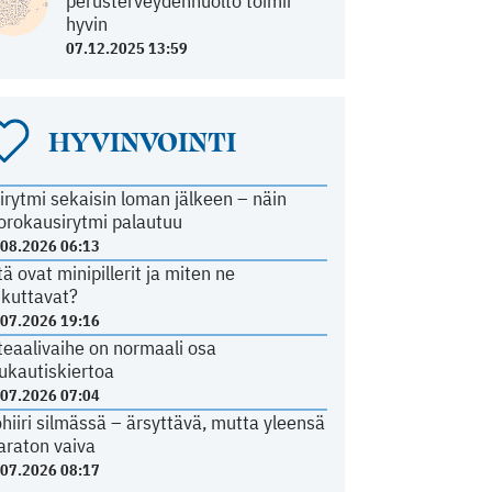
perusterveydenhuolto toimii
hyvin
07.12.2025 13:59
HYVINVOINTI
irytmi sekaisin loman jälkeen – näin
orokausirytmi palautuu
.08.2026 06:13
tä ovat minipillerit ja miten ne
ikuttavat?
.07.2026 19:16
teaalivaihe on normaali osa
ukautiskiertoa
.07.2026 07:04
ohiiri silmässä – ärsyttävä, mutta yleensä
araton vaiva
.07.2026 08:17