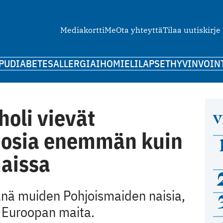
Mediakortti
Me
Ota yhteyttä
Tilaa uutiskirje
PU
DIABETES
ALLERGIA
IHO
MIELI
LAPSET
HYVINVOIN
holi vievät
V
uosia enemmän kuin
aissa
nä muiden Pohjoismaiden naisia,
n Euroopan maita.