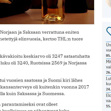
Norjaan ja Saksaan verrattuna eniten
tettyjä elinvuosia, kertoo THL:n tuore
Un
vu
05
ävakioitu keskiarvo oli 3247 sataatuhatta
Mi
luku oli 3240, Ruotsissa 2569 ja Norjassa
va
26
Lu
ui vuosien saatossa ja Suomi kiri lähes
ku
sa kansanterveys oli kuitenkin vuonna 2017
24
olla kuin Saksassa ja Suomessa.
El
va
parantamiseksi ovat olleet
15
 kuolleisuus on vähentynyt koko