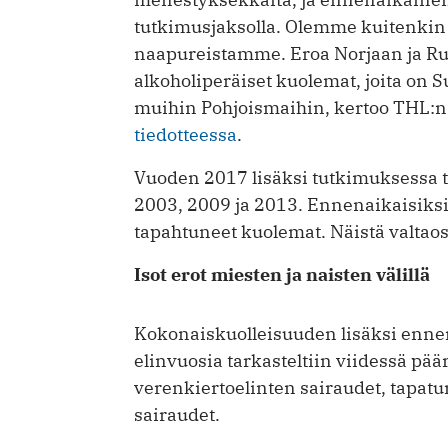
tutkimusjaksolla. Olemme kuitenkin s
naapureistamme. Eroa Norjaan ja Ruots
alkoholiperäiset kuolemat, joita on S
muihin Pohjoismaihin, kertoo THL:n
tiedotteessa
.
Vuoden 2017 lisäksi tutkimuksessa t
2003, 2009 ja 2013. Ennenaikaisiksi
tapahtuneet kuolemat. Näistä valtaosa
Isot erot miesten ja naisten välillä
Kokonaiskuolleisuuden lisäksi enne
elinvuosia tarkasteltiin viidessä pä
verenkiertoelinten sairaudet, tapatu
sairaudet.