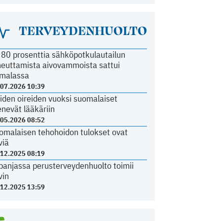
TERVEYDENHUOLTO
i 80 prosenttia sähköpotkulautailun
heuttamista aivovammoista sattui
malassa
.07.2026 10:39
iden oireiden vuoksi suomalaiset
nevät lääkäriin
.05.2026 08:52
omalaisen tehohoidon tulokset ovat
viä
.12.2025 08:19
panjassa perusterveydenhuolto toimii
vin
.12.2025 13:59