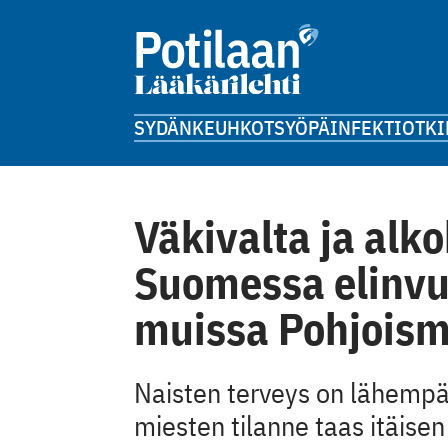
SYDÄN
KEUHKOT
SYÖPÄ
INFEKTIOT
KI
Väkivalta ja alko
Suomessa elinv
muissa Pohjoism
Naisten terveys on lähempä
miesten tilanne taas itäise