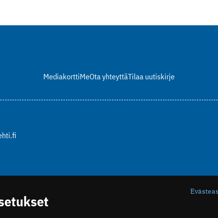
Mediakortti
Me
Ota yhteyttä
Tilaa uutiskirje
hti.fi
Evästea
asetukset