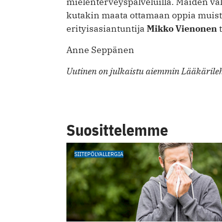
mielenterveyspalveluilla. Maiden vä
kutakin maata ottamaan oppia muist
erityisasiantuntija
Mikko Vienonen
t
Anne Seppänen
Uutinen on julkaistu aiemmin Lääkärileh
Suosittelemme
SIITEPÖLYALLERGIA