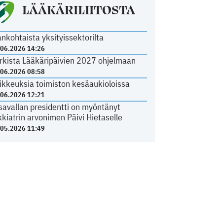
LÄÄKÄRILIITOSTA
ankohtaista yksityissektorilta
.06.2026 14:26
rkista Lääkäripäivien 2027 ohjelmaan
.06.2026 08:58
ikkeuksia toimiston kesäaukioloissa
.06.2026 12:21
savallan presidentti on myöntänyt
kkiatrin arvonimen Päivi Hietaselle
.05.2026 11:49