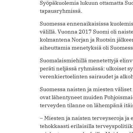
Syöpäkuolemia lukuun ottamatta Suo
tapausryhmissä.
Suomessa ennenaikaisissa kuolemissa
välillä. Vuonna 2017 Suomi oli naist
kolmantena Norjan ja Ruotsin jälkee
aiheuttamia menetyksiä oli Suomessa
Suomalaismiehillä menetettyjä elinvu
peräti neljässä ryhmässä: ulkoiset s
verenkiertoelinten sairaudet ja alkoh
Suomessa naisten ja miesten väliset t
ovat lähentyneet muiden Pohjoismai
terveyden tilanne on lähempänä itä
– Miesten ja naisten terveyseroja j
tehokkaasti erilaisilla terveyspolitiik