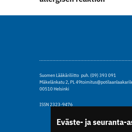
Suomen Lääkäriliitto
puh. (09) 393 091
Mäkelänkatu 2, PL 49
toimitus@potilaanlaakarile
00510 Helsinki
ISSN 2323-9476
Eväste- ja seuranta-