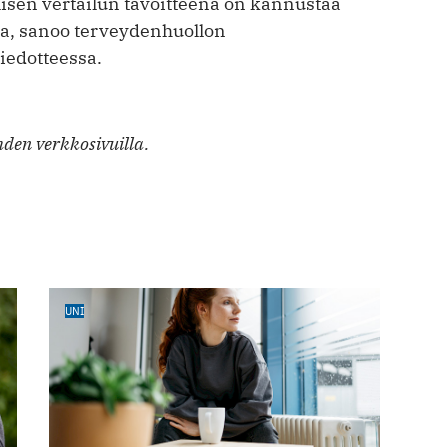
lisen vertailun tavoitteena on kannustaa
a, sanoo terveydenhuollon
iedotteessa.
den verkkosivuilla.
UNI