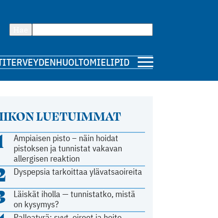
Hae
TI
TERVEYDENHUOLTO
MIELIPIDE
IIKON LUETUIMMAT
1
Ampiaisen pisto – näin hoidat
pistoksen ja tunnistat vakavan
allergisen reaktion
2
Dyspepsia tarkoittaa ylävatsaoireita
3
Läiskät iholla — tunnistatko, mistä
on kysymys?
Palleatyrä: syyt, oireet ja hoito