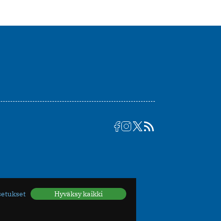
setukset
Hyväksy kaikki