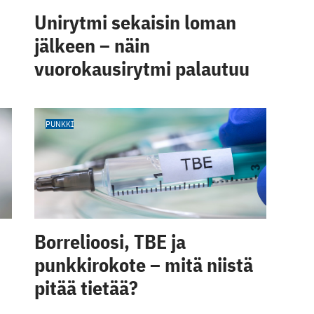
Unirytmi sekaisin loman
jälkeen – näin
vuorokausirytmi palautuu
PUNKKI
Borrelioosi, TBE ja
punkkirokote – mitä niistä
pitää tietää?