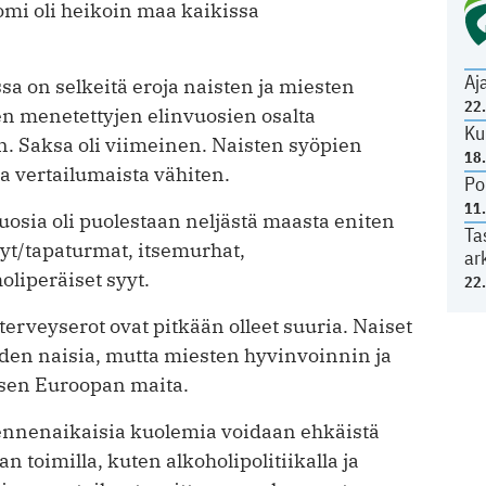
mi oli heikoin maa kaikissa
Aj
 on selkeitä eroja naisten ja miesten
22
en menetettyjen elinvuosien osalta
Ku
n. Saksa oli viimeinen. Naisten syöpien
18
 vertailumaista vähiten.
Po
11
osia oli puolestaan neljästä maasta eniten
Ta
yyt/tapaturmat, itsemurhat,
ar
oliperäiset syyt.
22
erveyserot ovat pitkään olleet suuria. Naiset
den naisia, mutta miesten hyvinvoinnin ja
isen Euroopan maita.
a ennenaikaisia kuolemia voidaan ehkäistä
an toimilla, kuten alkoholipolitiikalla ja