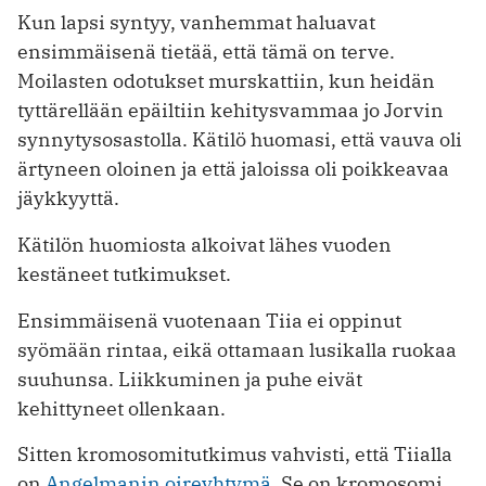
Kun lapsi syntyy, vanhemmat haluavat
ensimmäisenä tietää, että tämä on terve.
Moilasten odotukset murskattiin, kun heidän
tyttärellään epäiltiin kehitysvammaa jo Jorvin
synnytysosastolla. Kätilö huomasi, että vauva oli
ärtyneen oloinen ja että jaloissa oli poikkeavaa
jäykkyyttä.
Kätilön huomiosta alkoivat lähes vuoden
kestäneet tutkimukset.
Ensimmäisenä vuotenaan Tiia ei oppinut
syömään rintaa, eikä ottamaan lusikalla ruokaa
suuhunsa. Liikkuminen ja puhe eivät
kehittyneet ollenkaan.
Sitten kromosomitutkimus vahvisti, että Tiialla
on
Angelmanin oireyhtymä
. Se on kromosomi