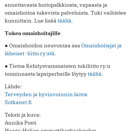
annettavasta hoitopalkkiosta, vapaasta ja
omaishoitoa tukevista palveluista. Tuki vaihtelee
kunnittain. Lue lisää
täältä.
Tukea omaishoitajille
● Omaishoidon neuvontaa saa
Omaishoitajat ja
läheiset -liitto ry:stä
.
● Tietoa Kehitysvammaisten tukiliitto ry:n
toiminnasta lapsiperheille löytyy
täältä.
Lähde:
Terveyden ja hyvinvoinnin laitos
Sotkanet.fi
Teksti ja kuva:
Annika Posti
Haaga-Helian ammattikorkeakoulun