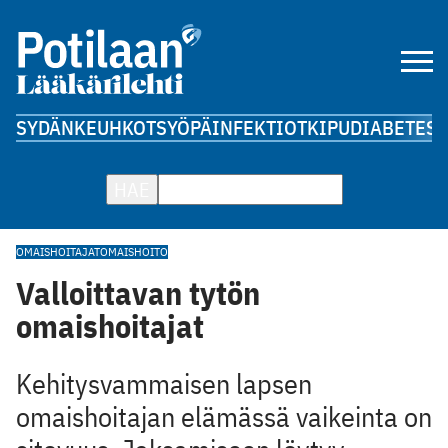
SYDÄN
KEUHKOT
SYÖPÄ
INFEKTIOT
KIPU
DIABETES
A
HAE
OMAISHOITAJAT
OMAISHOITO
Valloittavan tytön
omaishoitajat
Kehitysvammaisen lapsen
omaishoitajan elämässä vaikeinta on