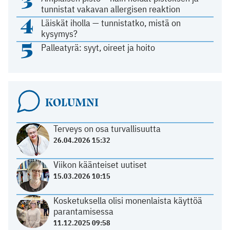
3
tunnistat vakavan allergisen reaktion
4
Läiskät iholla — tunnistatko, mistä on
kysymys?
5
Palleatyrä: syyt, oireet ja hoito
KOLUMNI
Terveys on osa turvallisuutta
26.04.2026 15:32
Viikon käänteiset uutiset
15.03.2026 10:15
Kosketuksella olisi monenlaista käyttöä
parantamisessa
11.12.2025 09:58