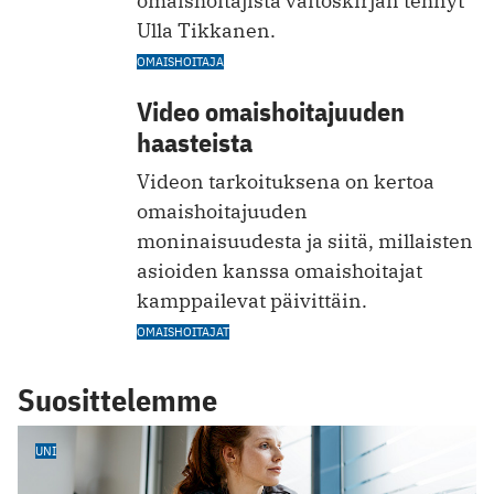
omaishoitajista väitöskirjan tehnyt
Ulla Tikkanen.
OMAISHOITAJA
Video omaishoitajuuden
haasteista
Videon tarkoituksena on kertoa
omaishoitajuuden
moninaisuudesta ja siitä, millaisten
asioiden kanssa omaishoitajat
kamppailevat päivittäin.
OMAISHOITAJAT
Suosittelemme
UNI