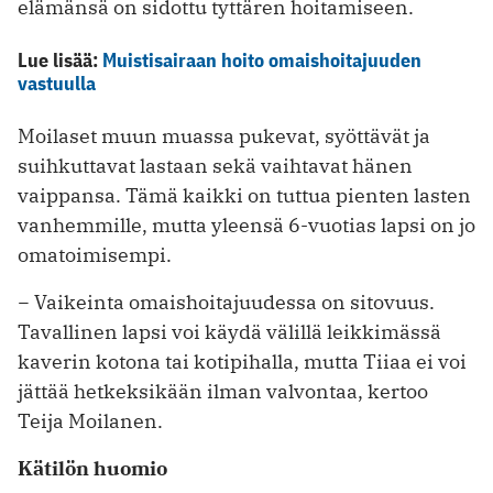
elämänsä on sidottu tyttären hoitamiseen.
Lue lisää:
Muistisairaan hoito omaishoitajuuden
vastuulla
Moilaset muun muassa pukevat, syöttävät ja
suihkuttavat lastaan sekä vaihtavat hänen
vaippansa. Tämä kaikki on tuttua pienten lasten
vanhemmille, mutta yleensä 6-vuotias lapsi on jo
omatoimisempi.
− Vaikeinta omaishoitajuudessa on sitovuus.
Tavallinen lapsi voi käydä välillä leikkimässä
kaverin kotona tai kotipihalla, mutta Tiiaa ei voi
jättää hetkeksikään ilman valvontaa, kertoo
Teija Moilanen.
Kätilön huomio