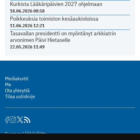
Kurkista Lääkäripäivien 2027 ohjelmaan
18.06.2026 08:58
Poikkeuksia toimiston kesäaukioloissa
11.06.2026 12:21
Tasavallan presidentti on myöntänyt arkkiatrin
arvonimen Päivi Hietaselle
22.05.2026 11:49
Mediakortti
Me
Ota yhteyttä
Tilaa uutiskirje
Suomen Lääkäriliitto