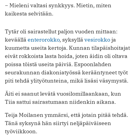
− Mieleni valtasi synkkyys. Mietin, miten
kaikesta selvitään.
Tytär oli sairastellut paljon vuoden mittaan:
keväällä
enterorokko
, syksyllä
vesirokko
ja
kuumetta useita kertoja. Kunnan tilapäishoitajat
eivät rokkoista lasta hoida, joten äidin oli oltava
poissa töistä useita päiviä. Espoonlahden
seurakunnan diakoniatyössä kerääntyneet työt
piti tehdä ylityötunteina, mikä lisäsi väsymystä.
Äiti ei saanut levätä vuosilomillaankaan, kun
Tiia sattui sairastumaan niidenkin aikana.
Teija Moilanen ymmärsi, että jotain pitää tehdä.
Tänä syksynä hän siirtyi neljäpäiväiseen
työviikkoon.