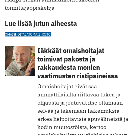
toimittajaopiskelija
Lue lisää jutun aiheesta
OMAISHOITAJAT
OMAISHOITO
Iäkkäät omaishoitajat
toimivat pakosta ja
rakkaudesta monien
vaatimusten ristipaineissa
Omaishoitajat eivät saa
ammattilaisilta riittävää tukea ja
ohjausta ja joutuvat itse ottamaan
selvää ja tekemään hakemuksia
arkea helpottavista apuvälineistä ja
kodin muutostöistä, kertoo