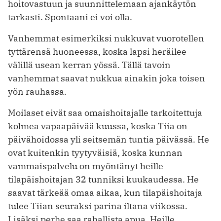
hoitovastuun ja suunnittelemaan ajankäytön
tarkasti. Spontaani ei voi olla.
Vanhemmat esimerkiksi nukkuvat vuorotellen
tyttärensä huoneessa, koska lapsi heräilee
välillä usean kerran yössä. Tällä tavoin
vanhemmat saavat nukkua ainakin joka toisen
yön rauhassa.
Moilaset eivät saa omaishoitajalle tarkoitettuja
kolmea vapaapäivää kuussa, koska Tiia on
päivähoidossa yli seitsemän tuntia päivässä. He
ovat kuitenkin tyytyväisiä, koska kunnan
vammaispalvelu on myöntänyt heille
tilapäishoitajan 32 tunniksi kuukaudessa. He
saavat tärkeää omaa aikaa, kun tilapäishoitaja
tulee Tiian seuraksi parina iltana viikossa.
Lisäksi perhe saa rahallista apua. Heille