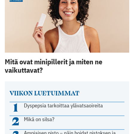
Mitä ovat minipillerit ja miten ne
vaikuttavat?
VIIKON LUETUIMMAT
1
Dyspepsia tarkoittaa ylävatsaoireita
2
Mikä on silsa?
Ampiaisen pisto – näin hoidat pistoksen ja