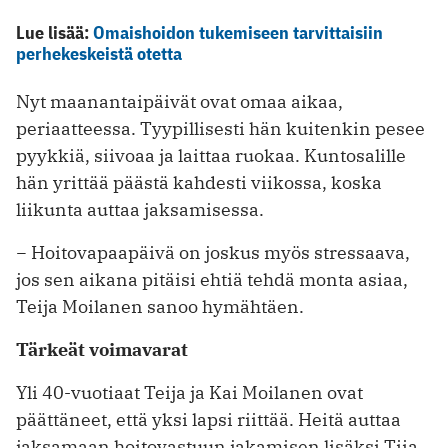
Lue lisää:
Omaishoidon tukemiseen tarvittaisiin
perhekeskeistä otetta
Nyt maanantaipäivät ovat omaa aikaa,
periaatteessa. Tyypillisesti hän kuitenkin pesee
pyykkiä, siivoaa ja laittaa ruokaa. Kuntosalille
hän yrittää päästä kahdesti viikossa, koska
liikunta auttaa jaksamisessa.
− Hoitovapaapäivä on joskus myös stressaava,
jos sen aikana pitäisi ehtiä tehdä monta asiaa,
Teija Moilanen sanoo hymähtäen.
Tärkeät voimavarat
Yli 40-vuotiaat Teija ja Kai Moilanen ovat
päättäneet, että yksi lapsi riittää. Heitä auttaa
jaksamaan hoitovastuun jakamisen lisäksi Tiia