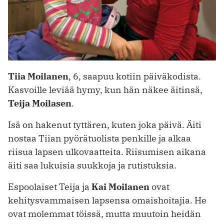
Tiia Moilanen
, 6, saapuu kotiin päiväkodista.
Kasvoille leviää hymy, kun hän näkee äitinsä,
Teija Moilasen
.
Isä on hakenut tyttären, kuten joka päivä. Äiti
nostaa Tiian pyörätuolista penkille ja alkaa
riisua lapsen ulkovaatteita. Riisumisen aikana
äiti saa lukuisia suukkoja ja rutistuksia.
Espoolaiset Teija ja
Kai Moilanen
ovat
kehitysvammaisen lapsensa omaishoitajia. He
ovat molemmat töissä, mutta muutoin heidän