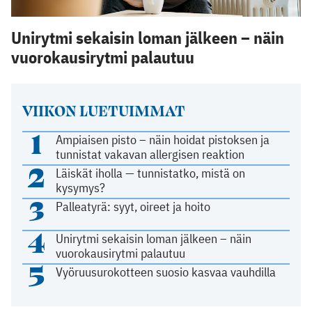
Unirytmi sekaisin loman jälkeen – näin
vuorokausirytmi palautuu
VIIKON LUETUIMMAT
1
Ampiaisen pisto – näin hoidat pistoksen ja
tunnistat vakavan allergisen reaktion
2
Läiskät iholla — tunnistatko, mistä on
kysymys?
3
Palleatyrä: syyt, oireet ja hoito
4
Unirytmi sekaisin loman jälkeen – näin
vuorokausirytmi palautuu
5
Vyöruusurokotteen suosio kasvaa vauhdilla