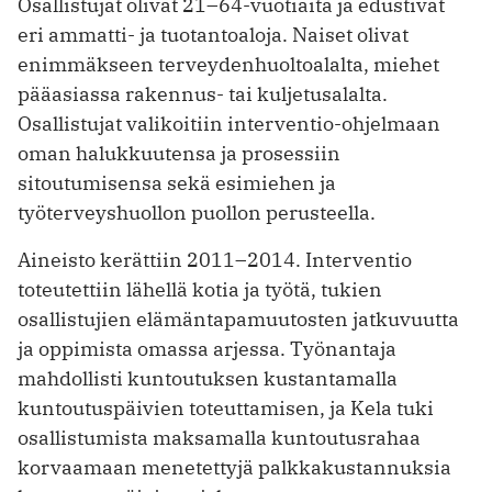
Osallistujat olivat 21–64-vuotiaita ja edustivat
eri ammatti- ja tuotantoaloja. Naiset olivat
enimmäkseen terveydenhuoltoalalta, miehet
pääasiassa rakennus- tai kuljetusalalta.
Osallistujat valikoitiin interventio-ohjelmaan
oman halukkuutensa ja prosessiin
sitoutumisensa sekä esimiehen ja
työterveyshuollon puollon perusteella.
Aineisto kerättiin 2011–2014. Interventio
toteutettiin lähellä kotia ja työtä, tukien
osallistujien elämäntapamuutosten jatkuvuutta
ja oppimista omassa arjessa. Työnantaja
mahdollisti kuntoutuksen kustantamalla
kuntoutuspäivien toteuttamisen, ja Kela tuki
osallistumista maksamalla kuntoutusrahaa
korvaamaan menetettyjä palkkakustannuksia