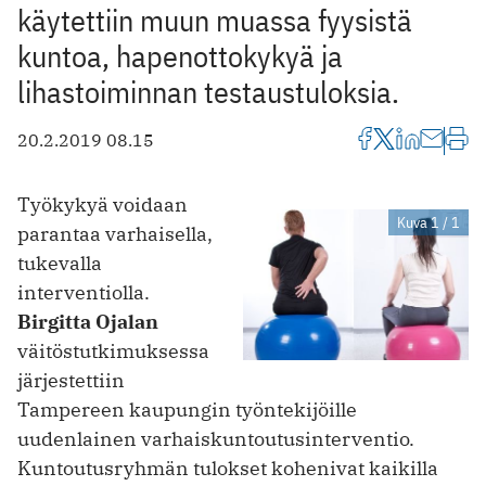
käytettiin muun muassa fyysistä
kuntoa, hapenottokykyä ja
lihastoiminnan testaustuloksia.
20.2.2019 08.15
Työkykyä voidaan
Kuva 1 / 1
parantaa varhaisella,
tukevalla
interventiolla.
Birgitta Ojalan
väitöstutkimuksessa
järjestettiin
Tampereen kaupungin työntekijöille
uudenlainen varhaiskuntoutusinterventio.
Kuntoutusryhmän tulokset kohenivat kaikilla