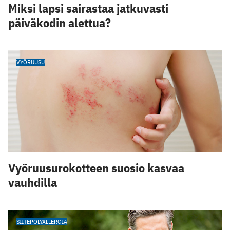
Miksi lapsi sairastaa jatkuvasti
päiväkodin alettua?
VYÖRUUSU
Vyöruusurokotteen suosio kasvaa
vauhdilla
SIITEPÖLYALLERGIA