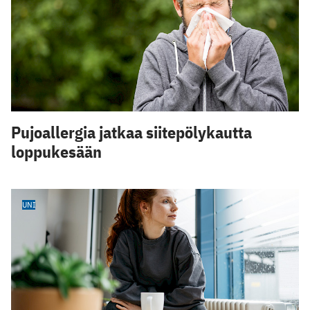
Pujoallergia jatkaa siitepölykautta
loppukesään
UNI