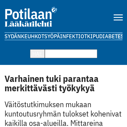
SYDÄN
KEUHKOT
SYÖPÄ
INFEKTIOT
KIPU
DIABETES
A
HAE
Varhainen tuki parantaa
merkittävästi työkykyä
Väitöstutkimuksen mukaan
kuntoutusryhmän tulokset kohenivat
kaikilla osa-alueilla. Mittareina