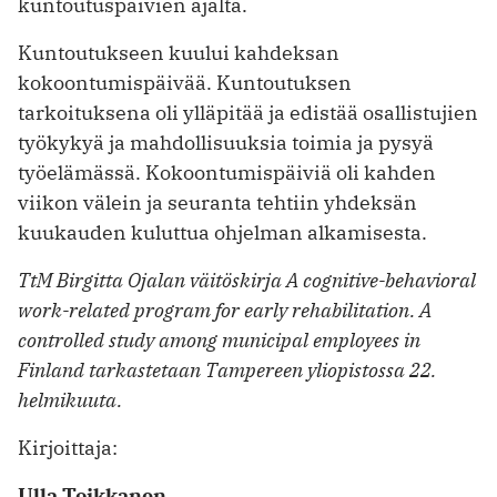
kuntoutuspäivien ajalta.
Kuntoutukseen kuului kahdeksan
kokoontumispäivää. Kuntoutuksen
tarkoituksena oli ylläpitää ja edistää osallistujien
työkykyä ja mahdollisuuksia toimia ja pysyä
työelämässä. Kokoontumispäiviä oli kahden
viikon välein ja seuranta tehtiin yhdeksän
kuukauden kuluttua ohjelman alkamisesta.
TtM Birgitta Ojalan väitöskirja A cognitive-behavioral
work-related program for early rehabilitation. A
controlled study among municipal employees in
Finland tarkastetaan Tampereen yliopistossa 22.
helmikuuta.
Kirjoittaja:
Ulla Toikkanen