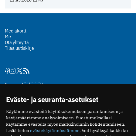
22.05.2026 11:49
Mediakortti
Me
Ota yhteyttä
Tilaa uutiskirje
Suomen Lääkäriliitto
Mäkelänkatu 2, PL 49
Eväste- ja seuranta-asetukset
00510 Helsinki
puh. (09) 393 091
Käytämme evästeitä käyttökokemuksen parantamiseen ja
toimitus@potilaanlaakarilehti.fi
kävijämäärämme analysoimiseen. Suostumuksellasi
käytämme evästeitä myös markkinoinnin kohdentamiseen.
ISSN 2323-9476
Lisää tietoa
evästekäytännöistämme
. Voit hyväksyä kaikki tai