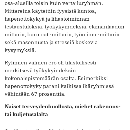
osa-alueilla toisin kuin vertailuryhmän.
Mittareina käytettiin fyysistä kuntoa,
hapenottokykyä ja lihastoiminnan
testaustuloksia, työkykyindeksiä, elämänlaadun
mittaria, burn out -mittaria, työn imu -mittaria
sekä masennusta ja stressiä koskevia
kysymyksiä.
Ryhmien välinen ero oli tilastollisesti
merkitsevä työkykyindeksin
kokonaispistemäärän osalta. Esimerkiksi
hapenottokyky parani kaikissa ikäryhmissä
vähintään 67 prosenttia.
Naiset terveydenhuollosta, miehet rakennus-
tai kuljetusalalta