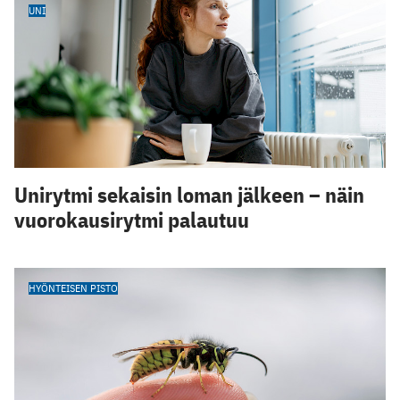
UNI
Unirytmi sekaisin loman jälkeen – näin
vuorokausirytmi palautuu
HYÖNTEISEN PISTO