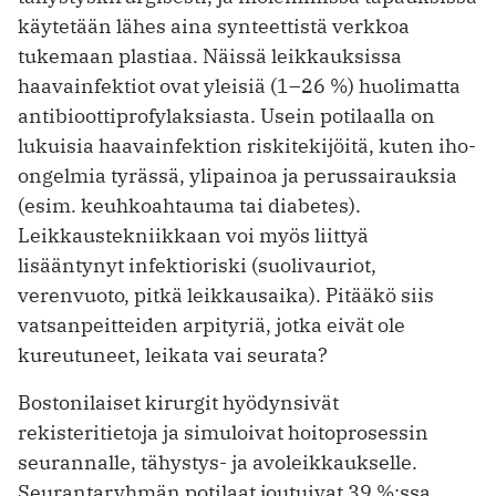
käytetään lähes aina synteet­tistä verkkoa
tukemaan plastiaa. Näissä leikkauksissa
haavainfektiot ovat yleisiä (1–26 %) huolimatta
antibioottiprofylak­siasta. Usein potilaalla on
lukuisia haavainfektion riskitekijöitä, kuten iho-
ongelmia tyrässä, ylipainoa ja perussairauksia
(esim. keuhkoahtauma tai diabetes).
Leikkaustekniikkaan voi myös liittyä
lisääntynyt infektioriski (suolivauriot,
verenvuoto, pitkä leikkausaika). Pitääkö siis
vatsanpeitteiden arpityriä, jotka eivät ole
kureutuneet, leikata vai seurata?
Bostonilaiset kirurgit hyödynsivät
rekisteritietoja ja simuloivat hoitoprosessin
seurannalle, tähystys- ja avoleikkaukselle.
Seurantaryhmän potilaat joutuivat 39 %:ssa