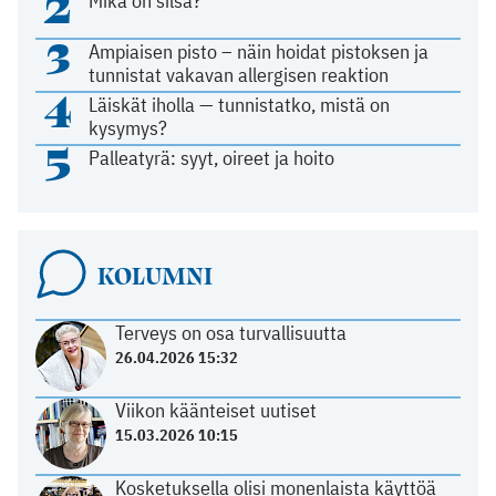
2
Mikä on silsa?
3
Ampiaisen pisto – näin hoidat pistoksen ja
tunnistat vakavan allergisen reaktion
4
Läiskät iholla — tunnistatko, mistä on
kysymys?
5
Palleatyrä: syyt, oireet ja hoito
KOLUMNI
Terveys on osa turvallisuutta
26.04.2026 15:32
Viikon käänteiset uutiset
15.03.2026 10:15
Kosketuksella olisi monenlaista käyttöä