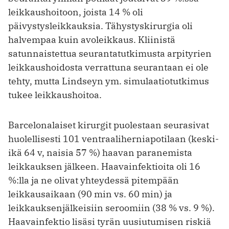
leikkaushoitoon, joista 14 % oli
päivystysleikkauksia. Tähystyskirurgia oli
halvempaa kuin avoleikkaus. Kliinistä
satunnaistettua seurantatutkimusta arpityrien
leikkaushoidosta verrattuna seurantaan ei ole
tehty, mutta Lindseyn ym. simulaatiotutkimus
tukee leikkaushoitoa.
Barcelonalaiset kirurgit puolestaan seurasivat
huolellisesti 101 ventraaliherniapotilaan (keski-
ikä 64 v, naisia 57 %) haavan paranemista
leikkauksen jälkeen. Haavainfektioita oli 16
%:lla ja ne olivat yhteydessä pitempään
leikkausaikaan (90 min vs. 60 min) ja
leikkauksenjälkeisiin seroomiin (38 % vs. 9 %).
Haavainfektio lisäsi tyrän uusiutumisen riskiä