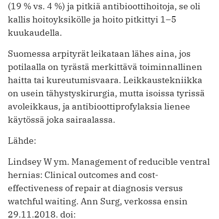
(19 % vs. 4 %) ja pitkiä antibioottihoitoja, se oli
kallis hoitoyksikölle ja hoito pitkittyi 1–5
kuukaudella.
Suomessa arpityrät leikataan lähes aina, jos
potilaalla on tyrästä merkittävä toiminnallinen
haitta tai kureutumisvaara. Leikkaustekniikka
on usein tähystyskirurgia, mutta isoissa tyrissä
avoleik­kaus, ja antibioottiprofylaksia lienee
käytössä joka sairaalassa.
Lähde:
Lindsey W ym. Management of reducible ventral
hernias: Clinical outcomes and cost-
effectiveness of repair at diagnosis versus
watchful waiting. Ann Surg, verkossa ensin
29.11.2018. doi: