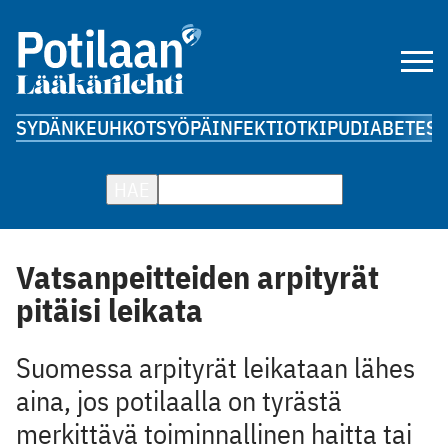
SYDÄN
KEUHKOT
SYÖPÄ
INFEKTIOT
KIPU
DIABETES
A
HAE
Vatsanpeitteiden arpityrät
pitäisi leikata
Suomessa arpityrät leikataan lähes
aina, jos potilaalla on tyrästä
merkittävä toiminnallinen haitta tai