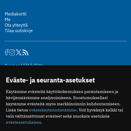
Mediakortti
Me
Ota yhteyttä
Tilaa uutiskirje
Suomen Lääkäriliitto
Mäkelänkatu 2, PL 49
Eväste- ja seuranta-asetukset
00510 Helsinki
puh. (09) 393 091
Käytämme evästeitä käyttökokemuksen parantamiseen ja
toimitus@potilaanlaakarilehti.fi
kävijämäärämme analysoimiseen. Suostumuksellasi
käytämme evästeitä myös markkinoinnin kohdentamiseen.
ISSN 2323-9476
Lisää tietoa
evästekäytännöistämme
. Voit hyväksyä kaikki tai
vain välttämättömät evästeet sekä muokata asetuksia
evästeasetuksissa
.