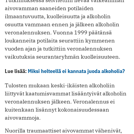
Tutkimuksessa selvitettiin lievää vaikeamman
aivovamman saaneiden potilaiden
ilmaantuvuutta, kuolleisuutta ja alkoholin
osuutta vammaan ennen ja jälkeen alkoholin
veronalennuksen. Vuonna 1999 päätänsä
loukanneita potilaita seurattiin kymmenen
vuoden ajan ja tutkittiin veronalennuksen
vaikutuksia seurantaryhmän kuolleisuuteen.
Lue lisää:
Miksi helteellä ei kannata juoda alkoholia?
Tulosten mukaan keski-ikäisten alkoholiin
liittyvät kaatumisvammat lisääntyivät alkoholin
veronalennuksen jälkeen. Veronalennus ei
kuitenkaan lisännyt kokonaisuudessaan
aivovammoja.
Nuorilla traumaattiset aivovammat vähenivät,