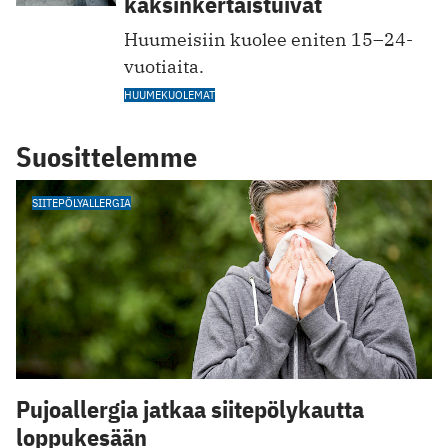
kaksinkertaistuivat
Huumeisiin kuolee eniten 15–24-
vuotiaita.
HUUMEKUOLEMAT
Suosittelemme
SIITEPÖLYALLERGIA
Pujoallergia jatkaa siitepölykautta
loppukesään