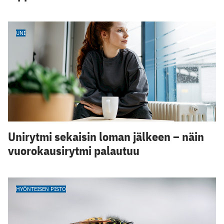
UNI
Unirytmi sekaisin loman jälkeen – näin
vuorokausirytmi palautuu
HYÖNTEISEN PISTO