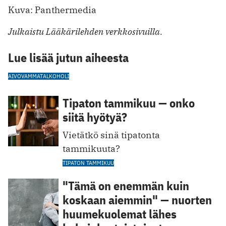
Kuva: Panthermedia
Julkaistu Lääkärilehden verkkosivuilla.
Lue lisää jutun aiheesta
AIVOVAMMAT
ALKOHOLI
Tipaton tammikuu — onko
siitä hyötyä?
Vietätkö sinä tipatonta
tammikuuta?
TIPATON TAMMIKUU
"Tämä on enemmän kuin
koskaan aiemmin" — nuorten
huumekuolemat lähes