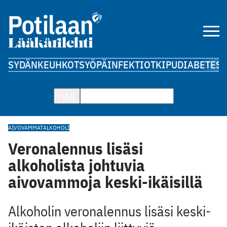
SYDÄN
KEUHKOT
SYÖPÄ
INFEKTIOT
KIPU
DIABETES
A
HAE
AIVOVAMMAT
ALKOHOLI
Veronalennus lisäsi
alkoholista johtuvia
aivovammoja keski-ikäisillä
Alkoholin veronalennus lisäsi keski-