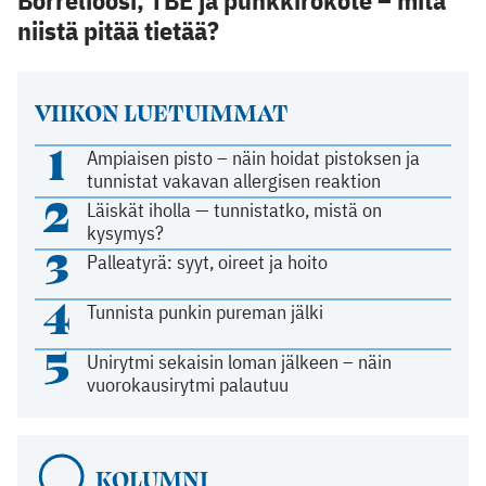
niistä pitää tietää?
VIIKON LUETUIMMAT
1
Ampiaisen pisto – näin hoidat pistoksen ja
tunnistat vakavan allergisen reaktion
2
Läiskät iholla — tunnistatko, mistä on
kysymys?
3
Palleatyrä: syyt, oireet ja hoito
4
Tunnista punkin pureman jälki
5
Unirytmi sekaisin loman jälkeen – näin
vuorokausirytmi palautuu
KOLUMNI