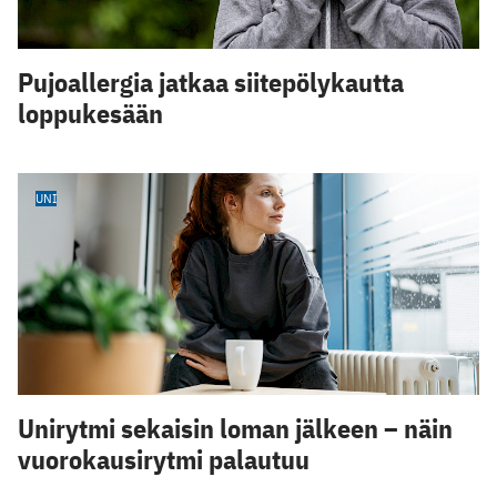
Pujoallergia jatkaa siitepölykautta
loppukesään
UNI
Unirytmi sekaisin loman jälkeen – näin
vuorokausirytmi palautuu