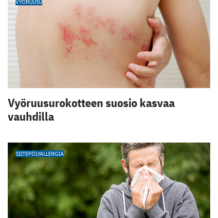
VYÖRUUSU
Vyöruusurokotteen suosio kasvaa
vauhdilla
SIITEPÖLYALLERGIA