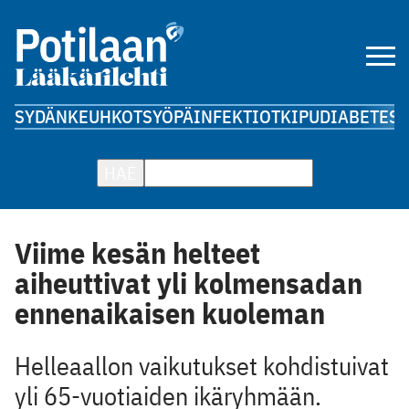
SYDÄN
KEUHKOT
SYÖPÄ
INFEKTIOT
KIPU
DIABETES
A
HAE
Viime kesän helteet
aiheuttivat yli kolmensadan
ennenaikaisen kuoleman
Helleaallon vaikutukset kohdistuivat
yli 65-vuotiaiden ikäryhmään.