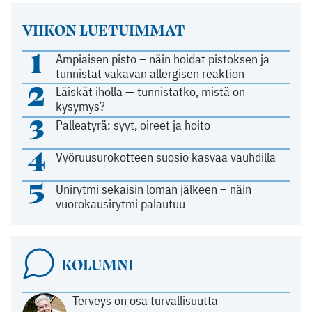
VIIKON LUETUIMMAT
1
Ampiaisen pisto – näin hoidat pistoksen ja
tunnistat vakavan allergisen reaktion
2
Läiskät iholla — tunnistatko, mistä on
kysymys?
3
Palleatyrä: syyt, oireet ja hoito
4
Vyöruusurokotteen suosio kasvaa vauhdilla
5
Unirytmi sekaisin loman jälkeen – näin
vuorokausirytmi palautuu
KOLUMNI
Terveys on osa turvallisuutta