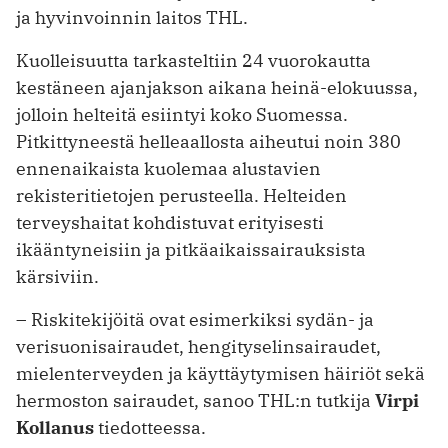
ja hyvinvoinnin laitos THL.
Kuolleisuutta tarkasteltiin 24 vuorokautta
kestäneen ajanjakson aikana heinä-elokuussa,
jolloin helteitä esiintyi koko Suomessa.
Pitkittyneestä helleaallosta aiheutui noin 380
ennenaikaista kuolemaa alustavien
rekisteritietojen perusteella. Helteiden
terveyshaitat kohdistuvat erityisesti
ikääntyneisiin ja pitkäaikaissairauksista
kärsiviin.
– Riskitekijöitä ovat esimerkiksi sydän- ja
verisuonisairaudet, hengityselinsairaudet,
mielenterveyden ja käyttäytymisen häiriöt sekä
hermoston sairaudet, sanoo THL:n tutkija
Virpi
Kollanus
tiedotteessa.