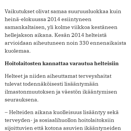
Vaikutukset olivat samaa suuruusluokkaa kuin
heinä-elokuussa 2014 esiintyneen
samankaltaisen, yli kolme viikkoa kestäneen
hellejakson aikana. Kesän 2014 helteistä
arvioidaan aiheutuneen noin 330 ennenaikaista
kuolemaa.
Hoitolaitosten kannattaa varautua helteisiin
Helteet ja niiden aiheuttamat terveyshaitat
tulevat todennäköisesti lisääntymään
ilmastonmuutoksen ja väestön ikääntymisen
seurauksena.
– Helteiden aikana kuolleisuus lisääntyy sekä
terveyden- ja sosiaalihuollon hoitolaitoksiin
sijoittuvien että kotona asuvien ikääntyneiden