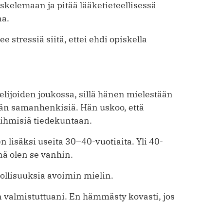
kelemaan ja pitää lääketieteellisessä
na.
lee stressiä siitä, ettei ehdi opiskella
lijoiden joukossa, sillä hänen mielestään
än samanhenkisiä. Hän uskoo, että
ihmisiä tiedekuntaan.
 lisäksi useita 30–40-vuotiaita. Yli 40-
ä olen se vanhin.
llisuuksia avoimin mielin.
en valmistuttuani. En hämmästy kovasti, jos