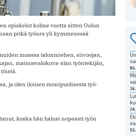
eteen opiskelut kolme vuotta sitten Oulun
akanaan pitkä työura yli kymmenessä
Un
 muiden muassa talonmiehen, siivoojan,
vu
akajan, mainosvalokuva-alan työntekijän,
05
töistä.
Mi
va
a, ja olen iloinen monipuolisesta työ­
26
Lu
ku
24
El
tanut, koska hän halusi nopeasti työn
va
15