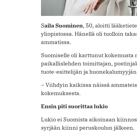
S
aila Suominen
, 50, aloitti lääketi
yliopistossa. Hänellä oli tuolloin t
ammatissa.
Suomiselle oli karttunut kokemusta
paikallislehden toimittajan, postinj
tuote-esittelijän ja huonekalumyyjän 
– Viihdyin kaikissa näissä ammateiss
kokemuksesta.
Ensin piti suorittaa lukio
Lukio ei Suomista aikoinaan kiinnos
syrjään kiinni peruskoulun jälkeen.