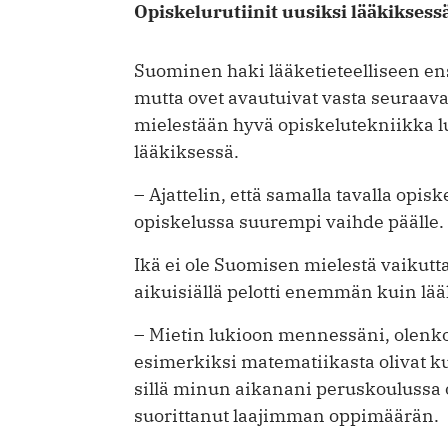
Opiskelurutiinit uusiksi lääkiksess
Suominen haki lääketieteelliseen ens
mutta ovet avautuivat vasta seuraaval
mielestään hyvä opiskelutekniikka ­lu
lääkiksessä.
– Ajattelin, että samalla tavalla opis
opiskelussa suurempi vaihde päälle.
Ikä ei ole Suomisen mielestä vaikutt
aikuisiällä pelotti enemmän kuin lä
– Mietin lukioon mennessäni, olenko
esimerkiksi matematiikasta olivat k
sillä minun aikanani peruskoulussa o
suorittanut laajimman oppimäärän.