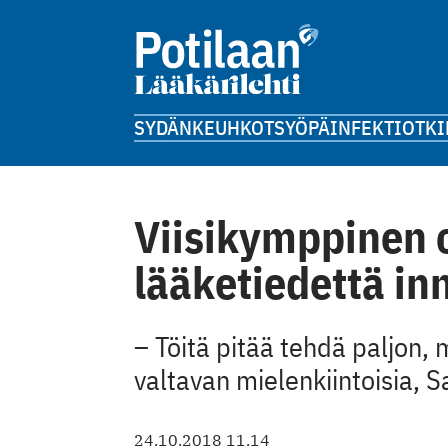
SYDÄN
KEUHKOT
SYÖPÄ
INFEKTIOT
KI
Viisikymppinen 
lääketiedettä in
– Töitä pitää tehdä paljon, 
valtavan mielenkiintoisia, 
24.10.2018 11.14