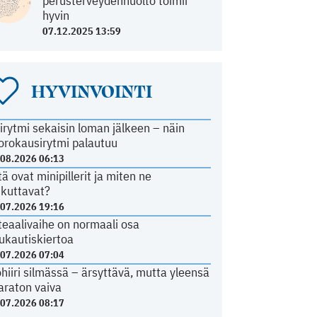
perusterveydenhuolto toimii
hyvin
07.12.2025 13:59
HYVINVOINTI
irytmi sekaisin loman jälkeen – näin
orokausirytmi palautuu
.08.2026 06:13
tä ovat minipillerit ja miten ne
ikuttavat?
.07.2026 19:16
teaalivaihe on normaali osa
ukautiskiertoa
.07.2026 07:04
ohiiri silmässä – ärsyttävä, mutta yleensä
araton vaiva
.07.2026 08:17