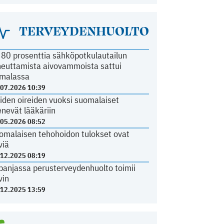
TERVEYDENHUOLTO
i 80 prosenttia sähköpotkulautailun
heuttamista aivovammoista sattui
malassa
.07.2026 10:39
iden oireiden vuoksi suomalaiset
nevät lääkäriin
.05.2026 08:52
omalaisen tehohoidon tulokset ovat
viä
.12.2025 08:19
panjassa perusterveydenhuolto toimii
vin
.12.2025 13:59