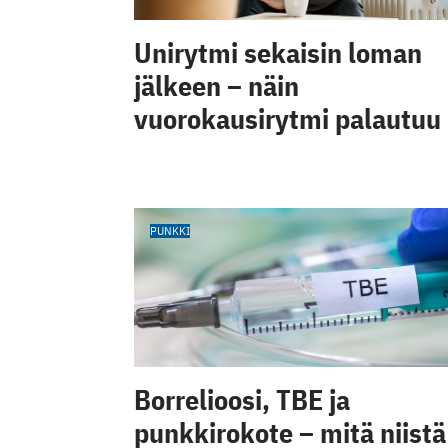
Unirytmi sekaisin loman
jälkeen – näin
vuorokausirytmi palautuu
PUNKKI
Borrelioosi, TBE ja
punkkirokote – mitä niistä