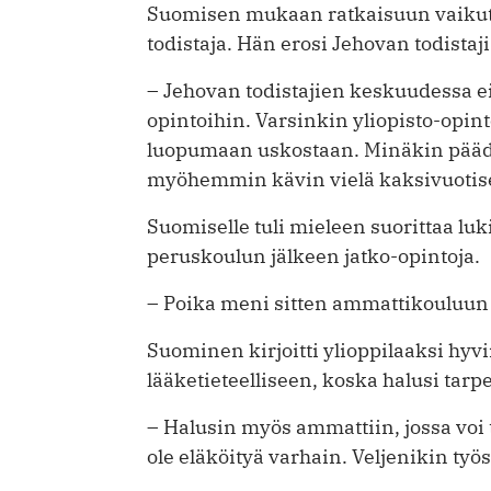
Suomisen mukaan ratkaisuun vaikutti
todistaja. Hän erosi Jehovan todistaj
– Jehovan todistajien keskuudessa e
opintoihin. Varsinkin yliopisto-opint
luopumaan uskostaan. Minäkin pääd
myöhemmin kävin vielä kaksivuotise
Suomiselle tuli mieleen suorittaa lu
peruskoulun jälkeen jatko-opintoja.
– Poika meni sitten ammattikouluun 
Suominen kirjoitti ylioppilaaksi hyv
lääketieteelliseen, koska halusi tarpe
– Halusin myös ammattiin, jossa voi
ole eläköityä varhain. Veljenikin työ