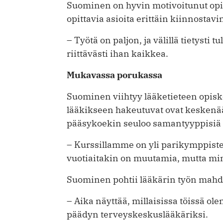
Suominen on hyvin motivoitunut opis
opittavia asioita erittäin kiinnostavi
– Työtä on paljon, ja välillä tietysti tu
riittävästi ihan kaikkea.
Mukavassa porukassa
Suominen viihtyy lääketieteen opiske
lääkikseen hakeutuvat ovat keskenä
pääsykoekin seuloo samantyyppisiä 
– Kurssillamme on yli parikymppisten
vuotiaitakin on muutamia, mutta min
Suominen pohtii lääkärin työn mahdo
– Aika näyttää, millaisissa töissä ol
päädyn terveyskeskuslääkäriksi.