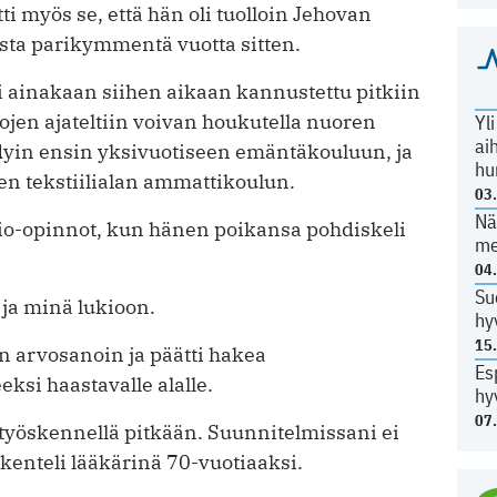
 myös se, että hän oli tuolloin Jehovan
ista parikymmentä vuotta sitten.
i ainakaan siihen aikaan kannustettu pitkiin
ojen ajateltiin voivan houkutella nuoren
Yl
ai
yin ensin yksivuotiseen emäntäkouluun, ja
hu
n tekstiilialan ammattikoulun.
03
Nä
kio-opinnot, kun hänen poikansa pohdiskeli
me
04
Su
ja minä lukioon.
hy
15
in arvosanoin ja päätti hakea
Es
eksi haastavalle alalle.
hy
07
 työskennellä pitkään. Suunnitelmissani ei
skenteli lääkärinä 70-vuotiaaksi.