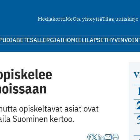
Mediakortti
Me
Ota yhteyttä
Tilaa uutiskirje
PU
DIABETES
ALLERGIA
IHO
MIELI
LAPSET
HYVINVOIN
opiskelee
V
noissaan
mutta opiskeltavat asiat ovat
Saila Suominen kertoo.