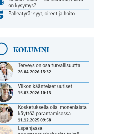
4
on kysymys?
5
Palleatyrä: syyt, oireet ja hoito
KOLUMNI
Terveys on osa turvallisuutta
26.04.2026 15:32
Viikon käänteiset uutiset
15.03.2026 10:15
Kosketuksella olisi monenlaista
käyttöä parantamisessa
11.12.2025 09:58
Espanjassa