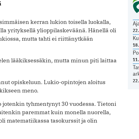
ä
immäisen kerran lukion toisella luokalla,
Aj
la yrityksellä ylioppilaskeväänä. Hänellä oli
22
Ku
kiossa, mutta tahti ei riittänytkään
18
Po
kelen lääkiksessäkin, mutta minun piti laittaa
11
Ta
ar
22
anut opiskeluun. Lukio-opintojen aloitus
äkikseen meno.
 jotenkin tyhmentynyt 30 vuodessa. Tietoni
uitenkin paremmat kuin monella nuorella,
li matematiikassa tasokurssit ja olin