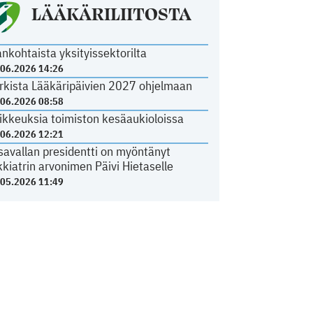
LÄÄKÄRILIITOSTA
ankohtaista yksityissektorilta
.06.2026 14:26
rkista Lääkäripäivien 2027 ohjelmaan
.06.2026 08:58
ikkeuksia toimiston kesäaukioloissa
.06.2026 12:21
savallan presidentti on myöntänyt
kkiatrin arvonimen Päivi Hietaselle
.05.2026 11:49