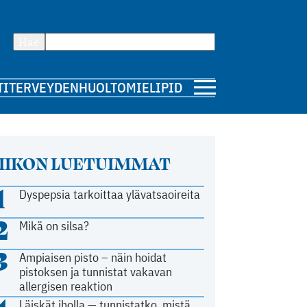
Hae
TI
TERVEYDENHUOLTO
MIELIPIDE
IIKON LUETUIMMAT
1
Dyspepsia tarkoittaa ylävatsaoireita
2
Mikä on silsa?
3
Ampiaisen pisto – näin hoidat
pistoksen ja tunnistat vakavan
allergisen reaktion
Läiskät iholla — tunnistatko, mistä