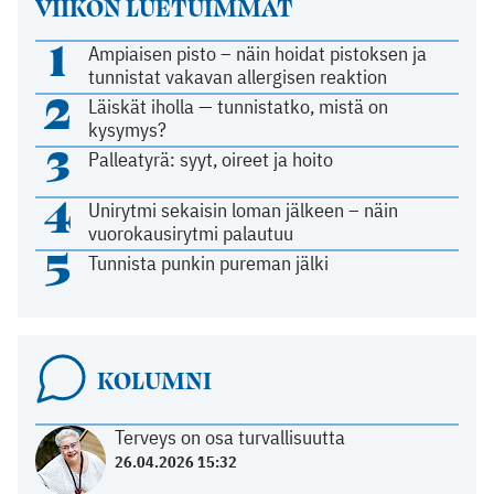
VIIKON LUETUIMMAT
1
Ampiaisen pisto – näin hoidat pistoksen ja
tunnistat vakavan allergisen reaktion
2
Läiskät iholla — tunnistatko, mistä on
kysymys?
3
Palleatyrä: syyt, oireet ja hoito
4
Unirytmi sekaisin loman jälkeen – näin
vuorokausirytmi palautuu
5
Tunnista punkin pureman jälki
KOLUMNI
Terveys on osa turvallisuutta
26.04.2026 15:32