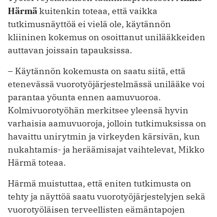
Härmä
kuitenkin toteaa, että vaikka
tutkimusnäyttöä ei vielä ole, käytännön
kliininen kokemus on osoittanut unilääkkeiden
auttavan joissain tapauksissa.
– Käytännön kokemusta on saatu siitä, että
etenevässä vuorotyöjärjestelmässä unilääke voi
parantaa yöunta ennen aamuvuoroa.
Kolmivuorotyöhän merkitsee yleensä hyvin
varhaisia aamuvuoroja, jolloin tutkimuksissa on
havaittu unirytmin ja virkeyden kärsivän, kun
nukahtamis- ja heräämisajat vaihtelevat, Mikko
Härmä toteaa.
Härmä muistuttaa, että eniten tutkimusta on
tehty ja näyttöä saatu vuorotyöjärjestelyjen sekä
vuorotyöläisen terveellisten eämäntapojen