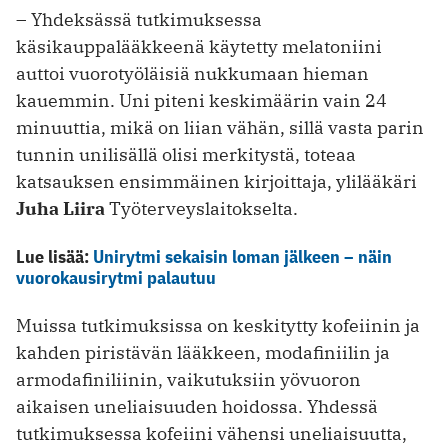
– Yhdeksässä tutkimuksessa
käsikauppalääkkeenä käytetty melatoniini
auttoi vuorotyöläisiä nukkumaan hieman
kauemmin. Uni piteni keskimäärin vain 24
minuuttia, mikä on liian vähän, sillä vasta parin
tunnin unilisällä olisi merkitystä, toteaa
katsauksen ensimmäinen kirjoittaja, ylilääkäri
Juha Liira
Työterveyslaitokselta.
Lue lisää:
Unirytmi sekaisin loman jälkeen – näin
vuorokausirytmi palautuu
Muissa tutkimuksissa on keskitytty kofeiinin ja
kahden piristävän lääkkeen, modafiniilin ja
armodafiniliinin, vaikutuksiin yövuoron
aikaisen uneliaisuuden hoidossa. Yhdessä
tutkimuksessa kofeiini vähensi uneliaisuutta,