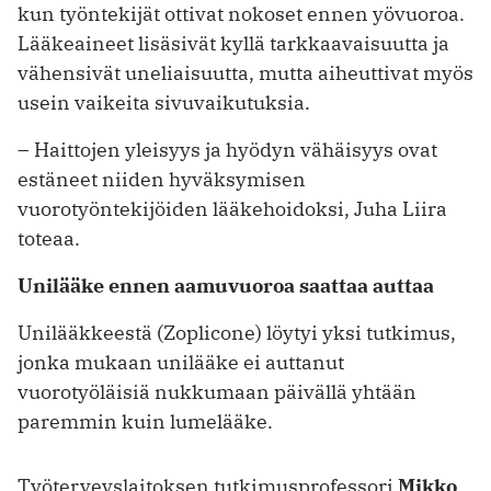
kun työntekijät ottivat nokoset ennen yövuoroa.
Lääkeaineet lisäsivät kyllä tarkkaavaisuutta ja
vähensivät uneliaisuutta, mutta aiheuttivat myös
usein vaikeita sivuvaikutuksia.
– Haittojen yleisyys ja hyödyn vähäisyys ovat
estäneet niiden hyväksymisen
vuorotyöntekijöiden lääkehoidoksi, Juha Liira
toteaa.
Unilääke ennen aamuvuoroa saattaa auttaa
Unilääkkeestä (Zoplicone) löytyi yksi tutkimus,
jonka mukaan unilääke ei auttanut
vuorotyöläisiä nukkumaan päivällä yhtään
paremmin kuin lumelääke.
Työterveyslaitoksen tutkimusprofessori
Mikko