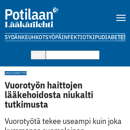
SYDÄN
KEUHKOT
SYÖPÄ
INFEKTIOT
KIPU
DIABETES
A
HAE
UNI
VUOROTYÖ
Vuorotyön haittojen
lääkehoidosta niukalti
tutkimusta
Vuorotyötä tekee useampi kuin joka