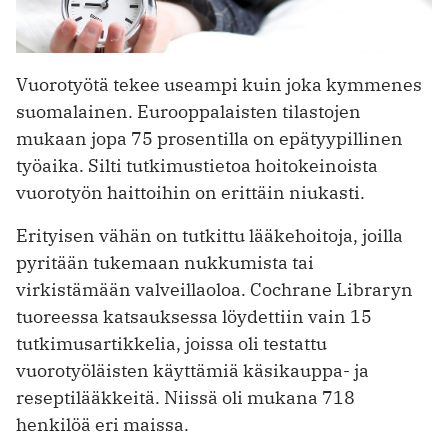
Vuorotyötä tekee useampi kuin joka kymmenes
suomalainen. Eurooppalaisten tilastojen
mukaan jopa 75 prosentilla on epätyypillinen
työaika. Silti tutkimustietoa hoitokeinoista
vuorotyön haittoihin on erittäin niukasti.
Erityisen vähän on tutkittu lääkehoitoja, joilla
pyritään tukemaan nukkumista tai
virkistämään valveillaoloa. Cochrane Libraryn
tuoreessa katsauksessa löydettiin vain 15
tutkimusartikkelia, joissa oli testattu
vuorotyöläisten käyttämiä käsikauppa- ja
reseptilääkkeitä. Niissä oli mukana 718
henkilöä eri maissa.