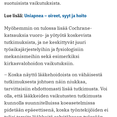
suotuisista vaikutuksista.
Lue lisää:
Uniapnea – oireet, syyt ja hoito
Myöhemmin on tulossa lisää Cochrane-
katsauksia vuoro- ja yötyötä koskevista
tutkimuksista, ja ne keskittyvät juuri
työaikajärjestelyihin ja fysiologisiin
mekanismeihin sekä esimerkiksi
kirkasvalohoidon vaikutuksiin.
– Koska näyttö lääkehoidoista on vähäisestä
tutkimuksesta johtuen näin niukkaa,
tarvittaisiin ehdottomasti lisää tutkimusta. Voi
olla, että lääkkeiden vaikutusten tutkimusta
kunnolla suunnitelluissa koeasetelmissa
pidetään epäeettisenä, koska työntekijöiden ei
tulisi tarvita lääkkeitä selvitäkseen työssään.