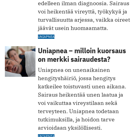
edelleen ilman diagnoosia. Sairaus
voi heikentää vireyttä, työkykyä ja
turvallisuutta arjessa, vaikka oireet
jäävät usein huomaamatta.
UNIAPNEA
Uniapnea – milloin kuorsaus
on merkki sairaudesta?
Uniapnea on unenaikainen
hengityshäiriö, jossa hengitys
katkeilee toistuvasti unen aikana.
Sairaus heikentää unen laatua ja
voi vaikuttaa vireystilaan sekä
terveyteen. Uniapnea todetaan
tutkimuksilla, ja hoidon tarve
arvioidaan yksilöllisesti.
UNIAPNEA