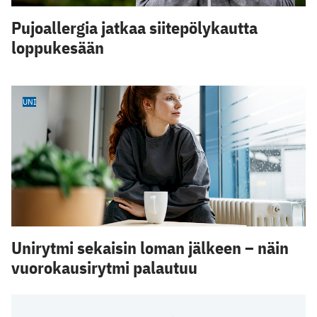
Pujoallergia jatkaa siitepölykautta
loppukesään
UNI
Unirytmi sekaisin loman jälkeen – näin
vuorokausirytmi palautuu