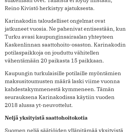
sulkemaan ovet. Tällaista ei löydy mistään,
Reino Kivistö herkistyy ajatuksesta.
Karinakodin taloudelliset ongelmat ovat
jatkuneet vuosia. Ne pahenivat ­entisestään, kun
Turku avasi kaupunginsairaalan yhteyteen
Kaskenlinnan saattohoito-osaston. Karinakodin
potilaspaikkoja on jouduttu vähitellen
vähentämään 20 paikasta 15 paikkaan.
Kaupungin turkulaisille potilaille myöntämien
maksusitoumusten määrä laski viime vuonna
kahdestakymmenestä kymmeneen. Tämän
seurauksena Karinakodissa käytiin vuoden
2018 alussa yt-neuvottelut.
Neljä yksityistä saattohoitokotia
Suomen neljä säätiöiden ylläpitämää ­yksityistä