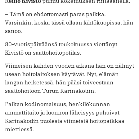
R
eino Kivistö
puhuu kokemuksen rintaäänellä.
– Tämä on ehdottomasti paras paikka.
Varsinkin, koska tässä ollaan lähtökuopissa, hän
sanoo.
80-vuotispäiväänsä toukokuussa viettänyt
Kivistö on saattohoitopotilas.
Viimeisen kahden vuoden aikana hän on nähnyt
usean hoitolaitoksen käytävät. Nyt, elämän
langan heiketessä, hän pääsi toiveestaan
saattohoitoon Turun Karinakotiin.
Paikan kodinomaisuus, henkilökunnan
ammattitaito ja luonnon läheisyys puhuivat
Karinakodin puolesta viimeistä hoitopaikkaa
miettiessä.