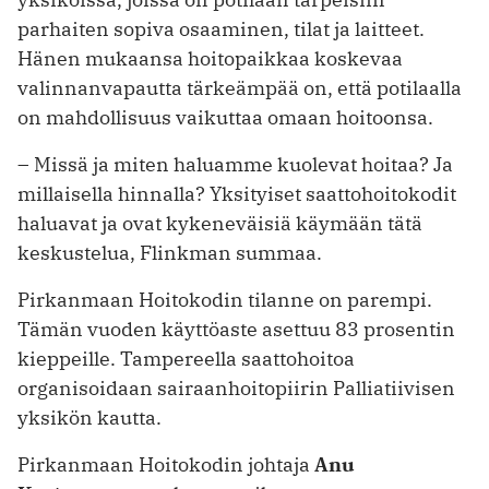
parhaiten sopiva osaaminen, tilat ja laitteet.
Hänen mukaansa hoitopaikkaa koskevaa
valinnanvapautta tärkeämpää on, että potilaalla
on mahdollisuus vaikuttaa omaan hoitoonsa.
– Missä ja miten haluamme kuolevat hoitaa? Ja
millaisella hinnalla? Yksityiset saattohoitokodit
haluavat ja ovat ­kykeneväisiä käymään tätä
keskustelua, Flinkman summaa.
Pirkanmaan Hoitokodin tilanne on parempi.
Tämän vuoden käyttöaste asettuu 83 prosentin
kieppeille. ­Tampereella saattohoitoa
organisoidaan sairaanhoitopiirin Palliatiivisen
yksikön kautta.
Pirkanmaan Hoitokodin johtaja
Anu