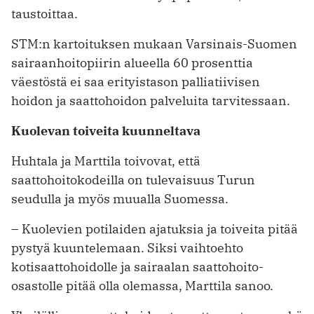
taustoittaa.
STM:n kartoituksen mukaan Varsinais-Suomen
sairaanhoitopiirin alueella 60 prosenttia
väestöstä ei saa erityis­tason palliatiivisen
hoidon ja saattohoidon palveluita tarvitessaan.
Kuolevan toiveita kuunneltava
Huhtala ja Marttila toivovat, että
saattohoitokodeilla on tulevaisuus Turun
seudulla ja myös muualla Suomessa.
– Kuolevien potilaiden ajatuksia ja toiveita pitää
pystyä kuuntelemaan. Siksi vaihtoehto
kotisaattohoidolle ja sairaalan saattohoito-
osastolle pitää olla olemassa, Marttila sanoo.