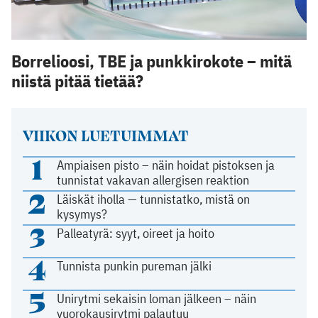
Borrelioosi, TBE ja punkkirokote – mitä
niistä pitää tietää?
VIIKON LUETUIMMAT
1
Ampiaisen pisto – näin hoidat pistoksen ja
tunnistat vakavan allergisen reaktion
2
Läiskät iholla — tunnistatko, mistä on
kysymys?
3
Palleatyrä: syyt, oireet ja hoito
4
Tunnista punkin pureman jälki
5
Unirytmi sekaisin loman jälkeen – näin
vuorokausirytmi palautuu