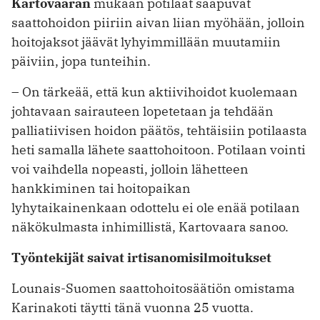
Kartovaaran
mukaan potilaat saapuvat
saattohoidon piiriin aivan liian myöhään, jolloin
hoitojaksot jäävät lyhyimmillään muutamiin
päiviin, jopa tunteihin.
– On tärkeää, että kun aktiivihoidot kuolemaan
johtavaan sairauteen lope­tetaan ja tehdään
palliatiivisen hoidon päätös, tehtäisiin potilaasta
heti samalla lähete saattohoitoon. Potilaan vointi
voi vaihdella nopeasti, jolloin lähetteen
hankkiminen tai hoitopaikan
lyhytaikainenkaan odottelu ei ole enää potilaan
näkökulmasta inhimillistä, Kartovaara sanoo.
Työntekijät saivat irtisanomisilmoitukset
Lounais-Suomen saattohoito­sää­tiön omistama
Karinakoti täytti tänä vuonna 25 vuotta.