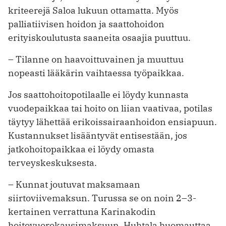
kriteerejä Saloa lukuun ottamatta. Myös
palliatiivisen hoidon ja saattohoidon
erityiskoulutusta saaneita osaajia puuttuu.
– Tilanne on haavoittuvainen ja muuttuu
nopeasti lääkärin vaihtaessa työpaikkaa.
Jos saattohoitopotilaalle ei löydy kunnasta
vuodepaikkaa tai hoito on liian vaativaa, potilas
täytyy lähettää erikoissairaanhoidon ensiapuun.
Kustannukset lisääntyvät entisestään, jos
jatkohoitopaikkaa ei löydy omasta
terveyskeskuksesta.
– Kunnat joutuvat maksamaan
siirtoviivemaksun. Turussa se on noin 2–3-
kertainen verrattuna Karinakodin
hoitovuorokausimaksuun, Huhtala huomauttaa.