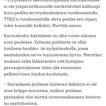
ei ole ympäristökunnille merkittävästi kalliimpi
kuin paikka terveyskeskuksen vuodeosastolla.
TYKS:n vuodeosastolla oleva potilas sen sijaan
tulee kunnalle kalliiksi, Marttila sanoo.
Karinakodin käyttöaste on ollut viime aikoina
noin puolessa. Valtaosa potilaista on ollut
hoidossa keuhko- tai syöpätaudeilla, jossa
saattohoidon tarve tunnistetaan hyvin. Marttilan
mukaan sekä lääkäreiden että hoitajien
perusopetuksessa tulisi olla enemmän
palliatiivisen hoidon koulutusta.
– Sairaalassa potilasta hoitavan lääkärin ei ole
aina helppo tunnistaa, milloin potilaan
parhaaksi olisi siirtyä oireenmukaiseen hoitoon
tai saattohoitoon.