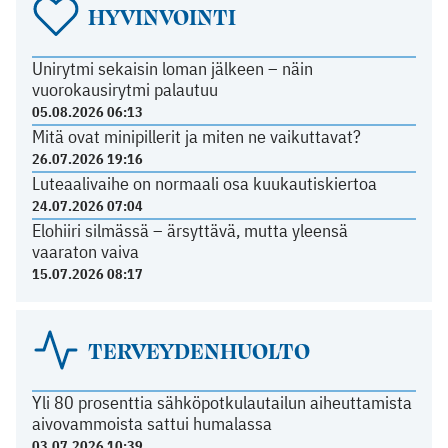
HYVINVOINTI
Unirytmi sekaisin loman jälkeen – näin
vuorokausirytmi palautuu
05.08.2026 06:13
Mitä ovat minipillerit ja miten ne vaikuttavat?
26.07.2026 19:16
Luteaalivaihe on normaali osa kuukautiskiertoa
24.07.2026 07:04
Elohiiri silmässä – ärsyttävä, mutta yleensä
vaaraton vaiva
15.07.2026 08:17
TERVEYDENHUOLTO
Yli 80 prosenttia sähköpotkulautailun aiheuttamista
aivovammoista sattui humalassa
03.07.2026 10:39