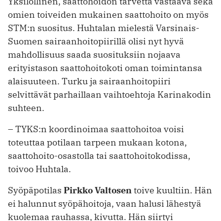
Yksilöllinen, saattohoidon tarvetta vastaava sekä
omien toiveiden mukainen saattohoito on myös
STM:n suo­situs. Huhtalan mielestä Varsinais-
Suomen sairaanhoitopiirillä olisi nyt hyvä
mahdollisuus saada suosituksiin nojaava
erityistason saattohoitokoti oman toimintansa
alaisuuteen. Turku ja sairaanhoitopiiri
selvittävät par­haillaan vaihtoehtoja Karinakodin
suhteen.
– TYKS:n koordinoimaa saattohoitoa voisi
toteuttaa potilaan tarpeen mukaan kotona,
saattohoito-osastolla tai saattohoitokodissa,
toivoo Huhtala.
Syöpäpotilas
Pirkko Valtosen
toive kuultiin. Hän
ei halunnut syöpähoitoja, vaan halusi lähestyä
kuolemaa rauhassa, kivutta. Hän siirtyi