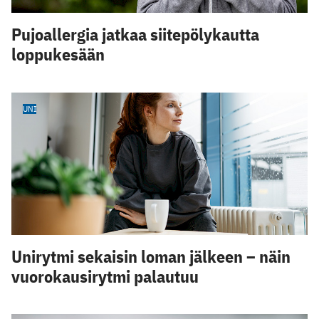
Pujoallergia jatkaa siitepölykautta
loppukesään
UNI
Unirytmi sekaisin loman jälkeen – näin
vuorokausirytmi palautuu