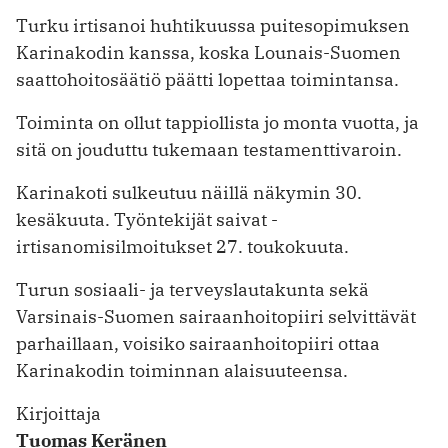
Turku irtisanoi huhtikuussa puite­sopimuksen
Karinakodin kanssa, koska Lounais-Suomen
saattohoitosäätiö päätti lopettaa toimintansa.
Toiminta on ollut tappiollista jo monta vuotta, ja
sitä on jouduttu tukemaan testamenttivaroin.
Karinakoti sulkeutuu näillä näkymin 30.
kesäkuuta. Työntekijät saivat ­
irtisanomisilmoitukset 27. toukokuuta.
Turun sosiaali- ja terveyslautakunta sekä
Varsinais-Suomen sairaanhoitopiiri selvittävät
parhaillaan, voisiko sairaanhoitopiiri ottaa
Karina­kodin toiminnan alaisuuteensa.
Kirjoittaja
Tuomas Keränen