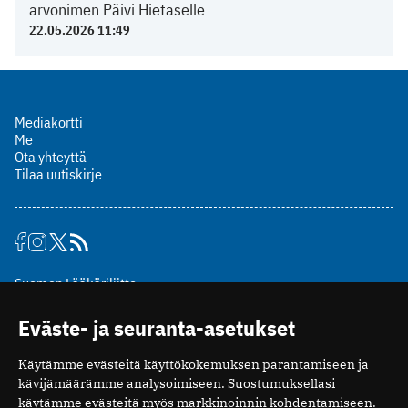
arvonimen Päivi Hietaselle
22.05.2026 11:49
Mediakortti
Me
Ota yhteyttä
Tilaa uutiskirje
Suomen Lääkäriliitto
Mäkelänkatu 2, PL 49
Eväste- ja seuranta-asetukset
00510 Helsinki
puh. (09) 393 091
Käytämme evästeitä käyttökokemuksen parantamiseen ja
toimitus@potilaanlaakarilehti.fi
kävijämäärämme analysoimiseen. Suostumuksellasi
käytämme evästeitä myös markkinoinnin kohdentamiseen.
ISSN 2323-9476