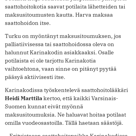
saattohoitokotia saavat potilaita lähetteiden tai
maksusitoumusten kautta. Harva maksaa
saattohoidon itse.
Turku on myöntänyt maksusitoumuksen, jos
palliatiivisessa tai saattohoidossa oleva on
halunnut Karinakodin asiakkaaksi. Osalle
potilaista ei ole tarjottu Karinakotia
vaihtoehtona, vaan sinne on pitänyt pyytää
pääsyä aktiivisesti itse.
Karinakodissa työskentelevä saattohoitolääkäri
Heidi Marttila
kertoo, että kaikki Varsinais-
Suomen kunnat eivät myönnä
maksusitoumuksia. Ne haluavat hoitaa potilaat
omilla vuodeosastoilla. Tällä haetaan säästöjä.
– Erityistason saattohoitopaikka Karinakodissa