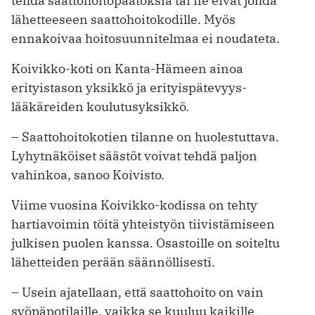
tehdä saat­tohoitopäätöksiä tai ne eivät johda
lähetteeseen saattohoitokodille. Myös
ennakoivaa hoitosuunnitelmaa ei nouda­teta.
Koivikko-koti on Kanta-Hämeen ainoa
erityistason yksikkö ja erityispätevyys­
lääkäreiden koulutus­yksikkö.
– Saattohoitokotien tilanne on huolestuttava.
Lyhytnäköiset säästöt voivat tehdä paljon
vahinkoa, sanoo Koivisto.
Viime vuosina Koivikko-kodissa on tehty
hartiavoimin töitä yhteistyön tiivistämiseen
julkisen puolen kanssa. Osastoille on soiteltu
lähetteiden perään säännöllisesti.
– Usein ajatellaan, että saattohoito on vain
syöpäpotilaille, vaikka se kuuluu kaikille