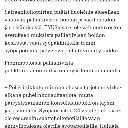
Sairaanhoitopiirien pitäisi huolehtia alueellaan
vaativan palliatiivisen hoidon ja saattohoidon
järjestämisestä. TYKS:ssä ei ole valtioneuvoston
asetuksen mukaista palliatiivisen hoidon
keskusta, vaan syöpäklinikalla toimii
syöpäpotilaita palveleva palliatiivinen yksikkö.
Pienimuotoista palliatiivista
poliklinikkatoimintaa on myös keuhkotaudeilla.
– Poliklinikkatoiminnan ohessa tarjotaan virka-
aikana puhelinkonsultaatiota, mutta
päivystysaikainen kon­sul­taatio­tuki on täysin
järjestämättä. Syöpäosaston 24 vuodepaikkaa ei
ole resursoitu saattohoitopotilaille vaan
aktiivihoidossa oleville syöpäpotilaille, Huhtala