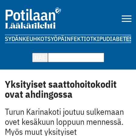
SYDÄN
KEUHKOT
SYÖPÄ
INFEKTIOT
KIPU
DIABETES
A
HAE
Yksityiset saattohoitokodit
ovat ahdingossa
Turun Karinakoti joutuu sulkemaan
ovet kesäkuun loppuun mennessä.
Myös muut yksityiset