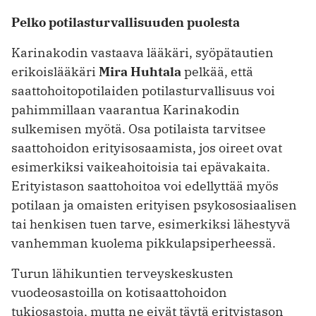
Pelko potilasturvallisuuden puolesta
Karinakodin vastaava lääkäri, syöpätautien
erikoislääkäri
Mira Huhtala
pelkää, että
saattohoitopotilaiden potilasturvallisuus voi
pahimmillaan vaarantua Karinakodin
sulkemisen myötä. Osa potilaista tarvitsee
saattohoidon erityisosaamista, jos oireet ovat
esimerkiksi vaikeahoitoisia tai epävakaita.
Erityistason saattohoitoa voi edellyttää myös
potilaan ja omaisten erityisen psykososiaalisen
tai henkisen tuen tarve, esimerkiksi ­lähestyvä
vanhemman kuolema pikkulapsiperheessä.
Turun lähikuntien terveyskeskusten
vuodeosastoilla on kotisaattohoidon
tukiosastoja, mutta ne eivät täytä erityis­tason