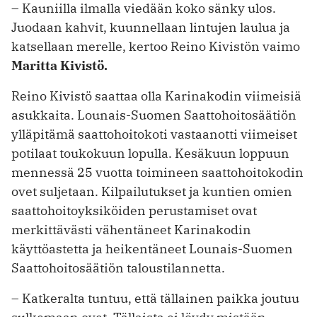
– Kauniilla ilmalla viedään koko sänky ulos.
Juodaan kahvit, kuunnellaan lintujen laulua ja
katsellaan merelle, kertoo Reino Kivistön vaimo
Maritta Kivistö.
Reino Kivistö saattaa olla Karinakodin viimeisiä
asukkaita. Lounais-Suomen Saattohoitosäätiön
ylläpitämä saatto­hoitokoti vastaanotti viimeiset
potilaat toukokuun lopulla. Kesäkuun loppuun
mennessä 25 vuotta toimineen saattohoitokodin
ovet suljetaan. Kilpailutukset ja kuntien omien
saattohoitoyksiköiden perustamiset ovat
merkittävästi ­vähentäneet Karinakodin
käyttöastetta ja heikentäneet Lounais-Suomen
Saattohoitosäätiön taloustilannetta.
– Katkeralta tuntuu, että tällainen paikka joutuu