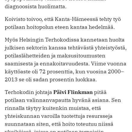
diagnoosista huolimatta.
Koivisto toivoo, että Kanta-Hämeessä tehty työ
potilaan hoitopolun eteen kantaa hedelmää.
Myös Helsingin Terhokodissa kannetaan huolta
julkisen sektorin kanssa tehtävästä yhteistyöstä,
potilaslähetteiden ja maksusitoumusten
saamisesta ja ennakoitavuudesta. Viime vuonna
käyttöaste oli 72 prosenttia, kun vuosina 2000–
2013 se oli sadan prosentin luokkaa.
Terhokodin johtaja
Päivi Flinkman
pitää
potilaan valinnanvapautta hyvänä asiana. Sen
rinnalla täytyy kuitenkin muistaa, että
yhteiskunnan varoilla tuotettuja resursseja
suunnataan siten, että hoito toteutuu niissä
yksiköissä, joissa on potilaan tarpeisiin