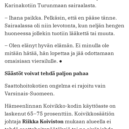
Karinakotiin Turunmaan sairaalasta.
– Ihana paikka. Pelkäsin, että en pääse tänne.
Sairaalassa oli niin levotonta, kun neljän hengen
huoneessa jollekin tuotiin lääkettä tai muuta.
– Olen elänyt hyvän elämän. Ei minulla ole
mitään hätää, hän lopettaa ja jää odottamaan
omaisiaan vierailulle. ●
Säästöt voivat tehdä paljon pahaa
Saattohoitokotien ongelma ei rajoitu vain
Varsinais-Suomeen.
Hämeenlinnan Koivikko-kodin käyttöaste on
laskenut 65–75 prosenttiin. Koivikkosäätiön
johtaja
Riikka Koi­viston
mukaan alueella ei